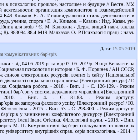
сти в психологии: прошлое, настоящее и будущее // Вестн. МУ.
ной деятельности: организация компонентов и взаимодействий
 88.4 К49 Климов Е. А. Индивидуальный стиль деятельности в
да, учения, спорта / Е. А. Климов. – Казань : Изд. Казан. ун-
осібник для вузів / Є. М. Калюжна / Держ. вищий навч. заклад
с.; 8). 983094 88.4 М19 Малхазов О. Р.Психологія праці : навч.
Дата:
15.05.2019
я комунікативних бар'єрів
ики : від 04.05.2019 р. та від 07. 05. 2019р. Якщо Ви маєте на
 Ф.Социальная психология и история / Б. Ф. Поршнев / АН СССР,
ож список електронних ресурсів, взятих із сайту Національної
й діяльності соціального працівника [Електронний ресурс] / Г.
а. Соціальна робота. - 2018. - Вип. 1. - С. 126-129. - Режим
ативні бар’єри у системі державного управління [Електронний
 - 2010. - Вип. 4. - С. 81-83. - Режим доступу:
р’єрів як запорука фахового успіху [Електронний ресурс] / Ю.
ілологічна. - 2015. - Вип. 53. - С. 298-300. - Режим доступу:
х бар’єрів у виникненні конфліктного дискурсу [Електронний
ситету імені Івана Огієнка. Філологічні науки. - 2015. - Вип.
Козирєв М. П. Комунікативні бар’єри спілкування та шляхи їх
 університету внутрішніх справ. серія психологічна. - 2014. -