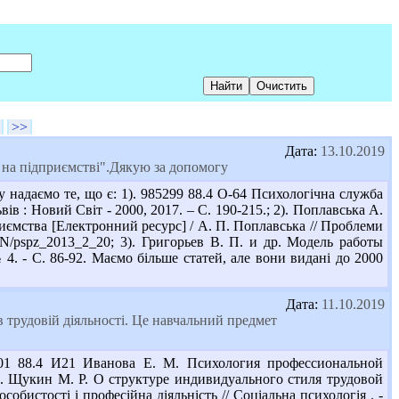
>>
Дата:
13.10.2019
 на підприємстві".Дякую за допомогу
 надаємо те, що є: 1). 985299 88.4 О-64 Психологічна служба
вів : Новий Світ - 2000, 2017. – С. 190-215.; 2). Поплавська А.
иємства [Електронний ресурс] / А. П. Поплавська // Проблеми
UJRN/pspz_2013_2_20; 3). Григорьев В. П. и др. Модель работы
. - С. 86-92. Маємо більше статей, але вони видані до 2000
Дата:
11.10.2019
трудовій діяльності. Це навчальний предмет
701 88.4 И21 Иванова Е. М. Психология профессиональной
 2). Щукин М. Р. О структуре индивидуального стиля трудовой
особистості і професійна діяльність // Соціальна психологія . -