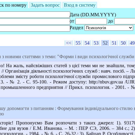
ск по номеру
Задать вопрос
Вход в систему
Дата (DD.MM.YYYY)
от
до
Раздел
<<
55
54
53
52
51
50
49
з новими статтями з теми: "Форми і види психологічної служби
! На жаль, найсвіжіших статей з цієї теми ми не знайшли, тому
 // Організація діяльності психологічних служб : навч. посіб. – Ль
облеми змісту роботи психологічної служби промислового підпр
013. - № 2. - С. 95-100. - Режим доступу: http://nbuv.gov.ua /
ромышленного предприятия // Прикл. психология. - 2001. - № 4
у допомогти з питанням : Формування індивідуального стилю в 
ую
торіє! Пропонуємо Вам розпочати з таких джерел: 1). 931
обие для вузов / Е.М. Иванова. – М. : ПЕР СЭ, 2006. – 384 с.;
ихологии. - 1984. - № 6. - С. 26-32.; 3). Байцар Р. Особливості 