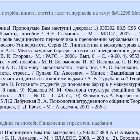
потрібні книги і статті з газет та журналів на тему: &#12298;М
ина! Пропонуємо Вам наступні джерела: 1) 935392 88.5 С95
еб.-метод. пособие / Э.Э. Сыманюк. – М. : МПСИ, 2005. – 
 роль медицинского переводчика в преодолении вербальных и
вского Университета. Серия 19. Лингвистика и межкультурная ком
ин А.П. Межкультурные барьеры и пути их преодоления в диало
 В. К. Егорова.- М. : РАГС. – 2008.- Вып. 6. – С. 49-60. 4). 9
 : учеб. пособие / М. Н. Богомолова, И. Ю. Васильева, Л. В. Ко
ий А. О. Про мову і мовознавство : Навч. пос. / А. О. Білецький. 
кты, стресс... / Лупьян Ян Авсеевич. – Минск : Вышэйшая школ
ування підлітків із фізичними вадами / А. В. Турубарова // Теорія 
омова Н. Готовність студентів до подолання бар'єрів у міжкультурн
.: 8 назв. 9). Кідалова М. М. Факторна структура емоційних б
обота. – 2011. – № 10. – С. 49-55.; 10). Філімончук А. Бар'єри сп
88.5 Л12 Лабунская В. А. Психология затрудненного общения: Тео
цкая, Е. Д. Бреус. - М. : Академия, 2001. - 286 с.
дінка та способи її виявлення і практичні надбання
є! Пропонуємо Вам такі матеріали: 1). 942047 88.8 А51 Алмазов
ов / Б. Н. Алмазов. – М. : ВЛАДОС, 2008. – 288 с.; 2). Бород