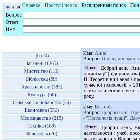
Справка
Простой поиск
Расширенный поиск
Пои
Главная
Вопрос
Ответ
Имя
Имя:
Анна
(6520)
Вопрос:
Прошу допомогти 
Загальні (1265)
Ответ
Добрий день, Анно
Мистецтво (112)
організації (підприємства)
Бібліотека (59)
П. Теоретичний аналіз пр
сучасної психології. - 2
Краєзнавство (383)
психологической службы п
Культура (60)
року.
Сільське господарство (34)
Имя:
Вікторія
Економіка (556)
Вопрос:
Доброго дня. Прош
Мовознавство (215)
- "Психологія праці". Дяк
Техніка (188)
Ответ
Добрий день, Вік
деятельности : учеб. пос
Філософія (70)
деятельности // Вопросы пс