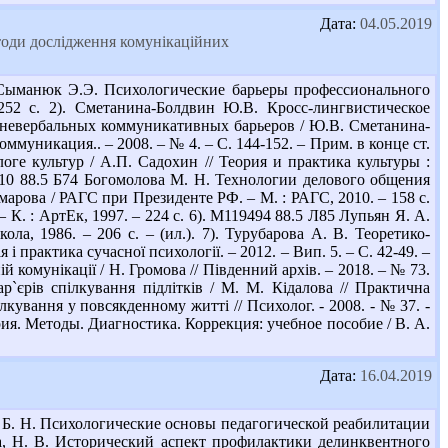
Дата:
04.05.2019
етоди дослідження комунікаційних
 Сыманюк Э.Э. Психологические барьеры профессионального
252 с. 2). Сметанина-Болдвин Ю.В. Кросс-лингвистическое
 невербальных коммуникативных барьеров / Ю.В. Сметанина-
муникация.. – 2008. – № 4. – С. 144-152. – Прим. в конце ст.
ге культур / А.П. Садохин // Теория и практика культуры :
55310 88.5 Б74 Богомолова М. Н. Технологии делового общения
марова / РАГС при Президенте РФ. – М. : РАГС, 2010. – 158 с.
– К. : АртЕк, 1997. – 224 с. 6). М119494 88.5 Л85 Лупьян Я. А.
а, 1986. – 206 с. – (ил.). 7). Турубарова А. В. Теоретико-
і практика сучасної психології. – 2012. – Вип. 5. – С. 42-49. –
ій комунікації / Н. Громова // Південний архів. – 2018. – № 73.
ар`єрів спілкування підлітків / М. М. Кідалова // Практична
ілкування у повсякденному житті // Психолог. - 2008. - № 37. -
рия. Методы. Диагностика. Коррекция: учебное пособие / В. А.
Дата:
16.04.2019
, Б. Н. Психологические основы педагогической реабилитации
ина, Н. В. Исторический аспект профилактики делинквентного