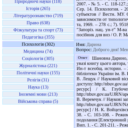
Природничі науки (118)
2007. - № 5. - С. 118-12
Історія (265)
Сер. 14. Психология. - 
субъектов // Вестн. МУ.
Літературознавство (719)
зависимости от типологиче
Право (638)
та, 1969. – 278 с.; 7). 9
"Запоріз. нац. ун-т" М-ва
Фізкультура та спорт (73)
посібник для внз / О. Р. Ма
Педагогіка (355)
Психологія (302)
Имя:
Дарина
Вопрос:
Доброго дня! Мен
Медицина (74)
Ответ
Шановна Дарино, пе
Соціологія (305)
увазі книгу цього автора,
Журналістика (221)
Ин-т всеобщ. истории. – 2
Політичні науки (155)
бібліотеки України ім. В.
В. Лещук // Науковий вісн
Релігія (31)
доступу: http://nbuv.gov
Наука (13)
ресурс] / К. Глубоч
Іноземні мови (213)
http://nbuv.gov.ua/UJRN/
В. Веремчук // Наукові за
Військова справа (5)
http://nbuv.gov.ua/UJRN/
ресурс] / Н. К. Войцехівс
38. - С. 103-108. - Режи
подолання [Електронний ре
Вип. 1. - С. 201-211. - Р