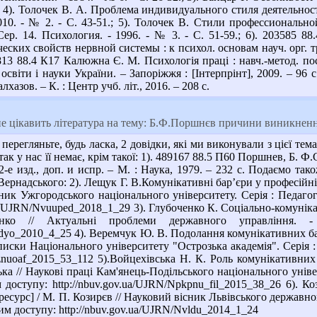
7.; 4). Толочек В. А. Проблема индивидуального стиля деятельно
2010. - № 2. - С. 43-51.; 5). Толочек В. Стили профессиональ
 Сер. 14. Психология. - 1996. - № 3. - С. 51-59.; 6). 203585
ских свойств нервной системы : к психол. основам науч. орг. тру
51813 88.4 К17 Калюжна Є. М. Психологія праці : навч.-метод. п
 освіти і науки України. – Запоріжжя : [Інтерпрінт], 2009. – 96 
лхазов. – К. : Центр учб. літ., 2016. – 208 с.
е цікавить література на тему: Б.Ф.Поршнєв причини виникненн
регляньте, будь ласка, 2 довідки, які ми виконували з цієї темат
 так у нас її немає, крім такої: 1). 489167 88.5 П60 Поршнев, Б.
-е изд., доп. и испр. – М. : Наука, 1979. – 232 с. Подаємо так
 Вернадського: 2). Лещук Г. В.Комунікативні бар’єри у професійні
ик Ужгородського національного університету. Серія : Педагогік
.ua/UJRN/Nvuuped_2018_1_29 3). Глубоченко К. Соціально-комунік
енко // Актуальні проблеми державного управління.
apdyo_2010_4_25 4). Веремчук Ю. В. Подолання комунікативних ба
писки Національного університету "Острозька академія". Серія : Ф
Nznuoaf_2015_53_112 5).Войцехівська Н. К. Роль комунікативни
ька // Наукові праці Кам'янець-Подільського національного універ
м доступу: http://nbuv.gov.ua/UJRN/Npkpnu_fil_2015_38_26 6). 
сурс] / М. П. Козирєв // Науковий вісник Львівського державного
ежим доступу: http://nbuv.gov.ua/UJRN/Nvldu_2014_1_24