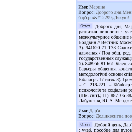
Имя:
Марина
Вопрос:
Доброго дня!Мені 
бар'єрів&#12299;.Дякую!
Ответ
Доброго дня, Мар
развития личности : уч
межкультурное общение и
Болдвин // Вестник Моско
3). 941620 71 Т33 Садох
альманах / Под общ. ред.
государственных служащих
5). 848956 81 Б61 Білецьк
Барьеры общения, конфли
методологічні основи спілк
Бібліогр.: 17 назв. 8). Гр
– С. 218-221. – Бібліогр
психологія та соціальна р
(Шк. світ).; 11). 887106 
Лабунская, Ю. А. Менджери
Имя:
Дар'я
Вопрос:
Делінквентна пове
Ответ
Добрий день, Дар'
: учеб. пособие для вуз