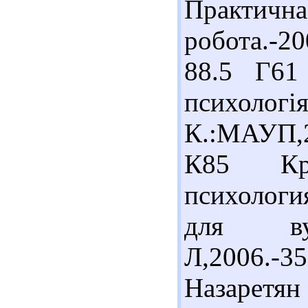
Практичн
робота.-2
88.5 Г61
психолог
К.:МАУП,2
К85 Кры
психологи
для вуз
Л,2006.-
Назаретян