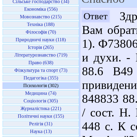
Сільське господарство (34)
Економіка (556)
Здра
Ответ
Мовознавство (215)
Техніка (188)
Вам обрат
Філософія (70)
Природничі науки (118)
1). Ф73806
Історія (265)
и духи. - 
Літературознавство (719)
Право (638)
88.6 В49
Фізкультура та спорт (73)
Педагогіка (355)
привидени
Психологія (302)
Медицина (74)
848833 88
Соціологія (305)
Журналістика (221)
/ сост. Н.
Політичні науки (155)
448 с. К 
Релігія (31)
Наука (13)