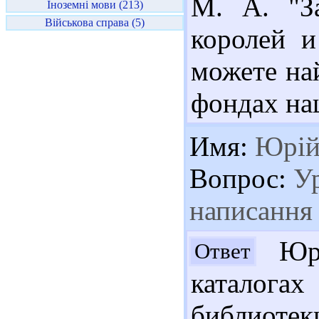
М. А. "З
Іноземні мови (213)
Військова справа (5)
королей и
можете най
фондах на
Имя:
Юрі
Вопрос:
Ур
написання 
Юри
Ответ
каталог
библиоте