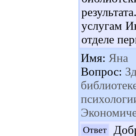
результа
услугам И
отделе пер
Имя:
Яна
Вопрос:
Зд
библиотек
психологии
Экономиче
Добр
Ответ