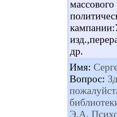
массовог
полити
кампании:
изд.,перер
др.
Имя:
Серг
Вопрос:
Зд
пожалуйста
библиотеки
Э.А. Псих