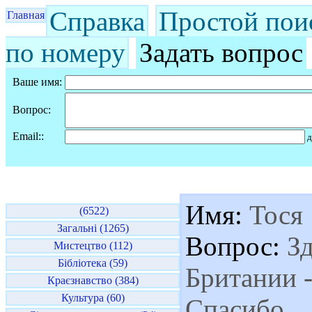
Справка
Простой пои
Главная
по номеру
Задать вопрос
Ваше имя:
Вопрос:
Email::
д
Имя:
Тося
(6522)
Загальні (1265)
Вопрос:
Зд
Мистецтво (112)
Бібліотека (59)
Британии -
Краєзнавство (384)
Культура (60)
Спасибо