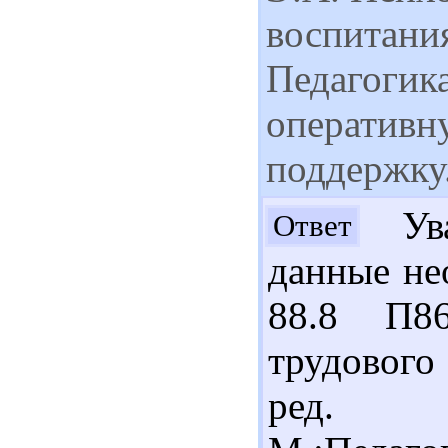
воспитания
Педагогика
оператив
поддержку
Ува
Ответ
данные не
88.8 П86
трудового
ред. 