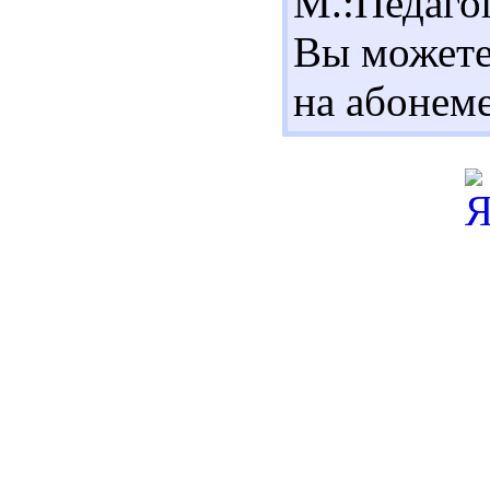
М.:Педаго
Вы можете 
на абонеме