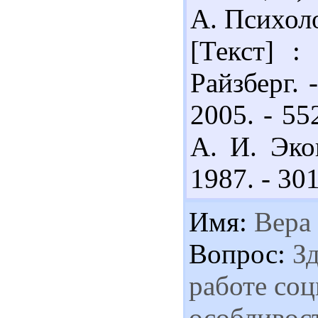
А. Психол
[Текст] :
Райзберг. 
2005. - 55
А. И. Эко
1987. - 301
Имя:
Вера
Вопрос:
Зд
работе соц
особливос