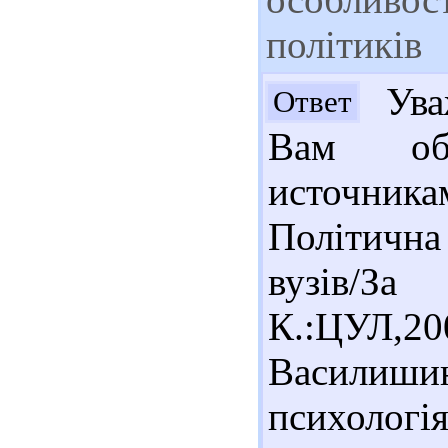
політиків
Уваж
Ответ
Вам об
источни
Політична
вузів/З
К.:ЦУЛ,2
Василишин
психолог