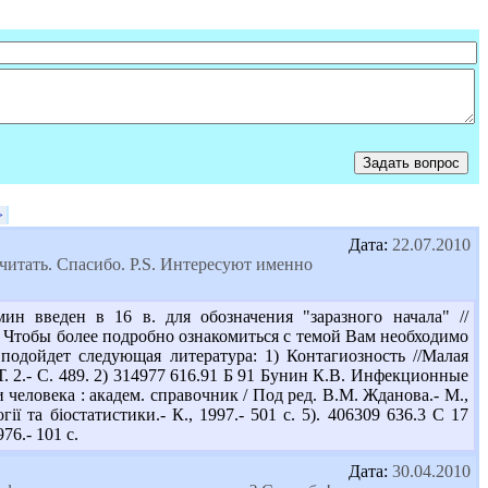
>
Дата:
22.07.2010
очитать. Спасибо. P.S. Интересуют именно
ин введен в 16 в. для обозначения "заразного начала" //
3 с. Чтобы более подробно ознакомиться с темой Вам необходимо
одойдет следующая литература: 1) Контагиозность //Малая
. 2.- С. 489. 2) 314977 616.91 Б 91 Бунин К.В. Инфекционные
и человека : академ. справочник / Под ред. В.М. Жданова.- М.,
ії та біостатистики.- К., 1997.- 501 с. 5). 406309 636.3 С 17
6.- 101 с.
Дата:
30.04.2010