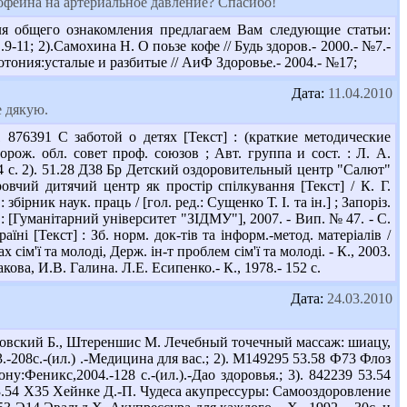
офеина на артериальное давление? Спасибо!
ля общего ознакомления предлагаем Вам следующие статьи:
.9-11; 2).Самохина Н. О поьзе кофе // Будь здоров.- 2000.- №7.-
ипотония:усталые и разбитые // АиФ Здоровье.- 2004.- №17;
Дата:
11.04.2010
е дякую.
76391 С заботой о детях [Текст] : (краткие методические
рож. обл. совет проф. союзов ; Авт. группа и сост. : Л. А.
84 с. 2). 51.28 Д38 Бр Детский оздоровительный центр "Салют"
оровчий дитячий центр як простір спілкування [Текст] / К. Г.
рник наук. праць / [гол. ред.: Сущенко Т. І. та ін.] ; Запоріз.
: [Гуманітарний університет "ЗІДМУ"], 2007. - Вип. № 47. - С.
ні [Текст] : Зб. норм. док-тів та інформ.-метод. матеріалів /
ім'ї та молоді, Держ. ін-т проблем сім'ї та молоді. - К., 2003.
ова, И.В. Галина. Л.Е. Есипенко.- К., 1978.- 152 с.
Дата:
24.03.2010
ановский Б., Штереншис М. Лечебный точечный массаж: шиацу,
208с.-(ил.) .-Медицина для вас.; 2). М149295 53.58 Ф73 Флоз
:Феникс,2004.-128 с.-(ил.).-Дао здоровья.; 3). 842239 53.54
 53.54 Х35 Хейнке Д.-П. Чудеса акупрессуры: Самооздоровление