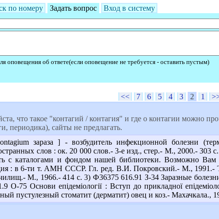
ск по номеру
Задать вопрос
Вход в систему
ля оповещения об ответе(если оповещение не требуется - оставить пустым)
<<
7
6
5
4
3
2
1
>
та, что такое "контагий / контагия" и где о контагии можно пр
и, периодика), сайты не предлагать.
ontagium зараза ] - возбудитель инфекционной болезни (терм
ранных слов : ок. 20 000 слов.- 3-е изд., стер.- М., 2000.- 30
ать с каталогами и фондом нашей библиотеки. Возможно Вам п
 : в 6-ти т. АМН СССР. Гл. ред. В.И. Покровский.- М., 1991.- Т
училищ.- М., 1966.- 414 с. 3) Ф36375 616.91 З-34 Заразные болезн
1.9 О-75 Основи епідеміології : Вступ до прикладної епідеміолог
ый пустулезный стоматит (дерматит) овец и коз.- Махачкала., 197