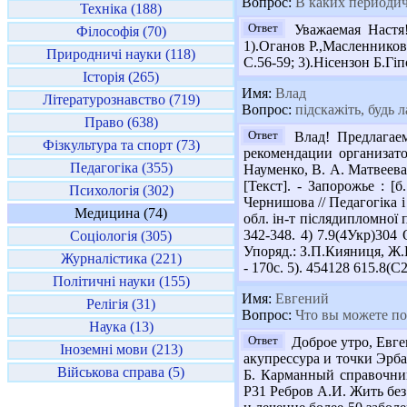
Вопрос:
В каких периодич
Техніка (188)
Ответ
Уважаемая Настя!
Філософія (70)
1).Оганов Р.,Масленникова 
Природничі науки (118)
С.56-59; 3).Нісензон Б.Гі
Історія (265)
Имя:
Влад
Літературознавство (719)
Вопрос:
підскажіть, будь 
Право (638)
Ответ
Влад! Предлагаем
Фізкультура та спорт (73)
рекомендации организато
Педагогіка (355)
Науменко, В. А. Матвеева,
[Текст]. - Запорожье : [
Психологія (302)
Чернишова // Педагогіка і 
Медицина (74)
обл. ін-т післядипломної 
342-348. 4) 7.9(4Укр)304 
Соціологія (305)
Упоряд.: З.П.Кияниця, Ж.В.
Журналістика (221)
- 170с. 5). 454128 615.8(
Політичні науки (155)
Имя:
Евгений
Релігія (31)
Вопрос:
Что вы можете по
Наука (13)
Ответ
Доброе утро, Евге
Іноземні мови (213)
акупрессура и точки Эрба
Військова справа (5)
Б. Карманный справочник 
Р31 Ребров А.И. Жить без 