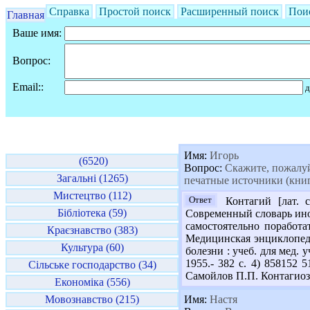
Справка
Простой поиск
Расширенный поиск
Пои
Главная
Ваше имя:
Вопрос:
Email::
д
Имя:
Игорь
(6520)
Вопрос:
Скажите, пожалуйс
Загальні (1265)
печатные источники (книг
Мистецтво (112)
Ответ
Контагий [лат. c
Бібліотека (59)
Современный словарь иност
самостоятельно поработ
Краєзнавство (383)
Медицинская энциклопедия
Культура (60)
болезни : учеб. для мед. 
1955.- 382 с. 4) 858152 5
Сільське господарство (34)
Самойлов П.П. Контагиозн
Економіка (556)
Мовознавство (215)
Имя:
Настя