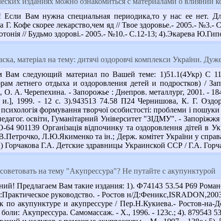
еских изданиях можно ознакомиться с материалами о влиянии к
 Если Вам нужна специальная периодика,то у нас ее нет. Д
Г. Кофе скорее лекарство,чем яд // Твое здоровье.- 2005.- №3.- С
потонія // Будьмо здорові.- 2005.- №10.- С.12-13; 4).Экарева Ю.Г
ласка, матеріал на тему: дитячі оздоровчі комплекси України. Дуж
 Вам следующий материал по Вашей теме: 1)51.1(4Укр) С 11 8
рам летнего отдыха и оздоровления детей и подростков) / Запо
 О. А. Черепехина. - Запорожье : Днепров. металлург, 2001. - 1
б. и.], 1999. - 12 с. 3).943513 74.58 П24 Чернишова, К. Г. Озд
психологія формування творчої особистості: проблеми і пошуки : збі
педагог. освіти, Гуманітарний Університет "ЗІДМУ". - Запоріжжя 
О-64 901139 Організація відпочинку та оздоровлення дітей в Украї
Петрочко, Л.Ю.Якименко та ін.; Держ. комітет України у справах с
С2) Горчакова Г.А. Детские здравницы Украинской ССР / Г.А. Горчак
советовать на тему "Акупрессура"? Не путайте с акупунктурой
ний! Предлагаем Вам такие издания: 1). Ф74143 53.54 Р69 Ром
:Практическое руководство. - Ростов н/Д:Феникс,ISRADON,2003.-
по акупунктуре и акупрессуре / Пер.Н.Кукиева.- Ростов-на-Дону
боли: Акупрессура. Самомассаж. - Х., 1996. - 123с.; 4). 879543