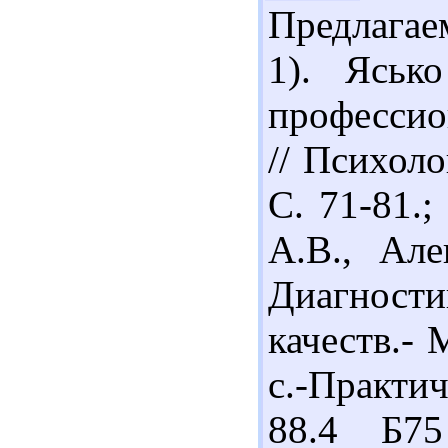
Предлагае
1). Яськ
профессио
// Психоло
С. 71-81.;
А.В., Але
Диагност
качеств.- 
с.-Практич
88.4 Б75