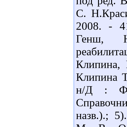
под ред. В
С. Н.Крас
2008. - 4
Генш, 
реабилит
Клипина, 
Клипина Т
н/Д : Ф
Справочник
назв.).; 