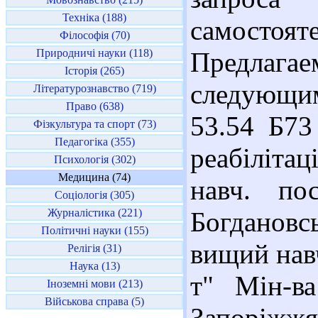
Техніка (188)
самостоят
Філософія (70)
Природничі науки (118)
Предлаг
Історія (265)
следующи
Літературознавство (719)
Право (638)
53.54 Б73
Фізкультура та спорт (73)
Педагогіка (355)
реабіліта
Психологія (302)
Медицина (74)
навч. по
Соціологія (305)
Журналістика (221)
Богдановс
Політичні науки (155)
вищий навч
Релігія (31)
Наука (13)
т" Мін-ва
Іноземні мови (213)
Військова справа (5)
Запоріжжя