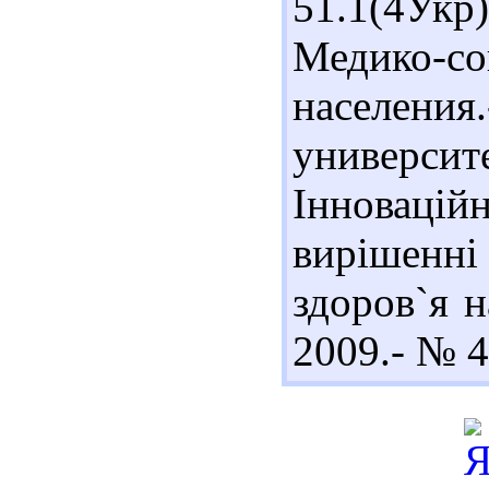
51.1(4Укр
Медико-с
населе
университе
Інноваці
вирішенні
здоров`я н
2009.- № 4.