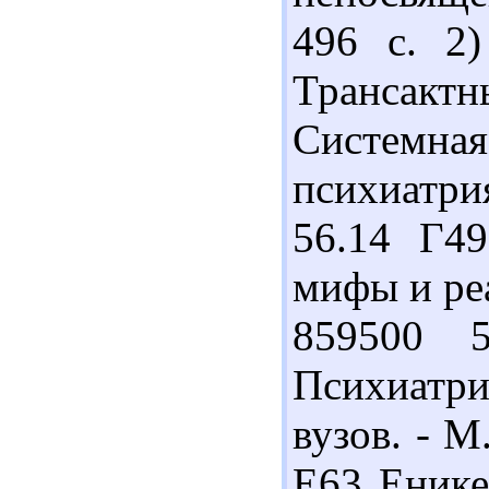
496 с. 2
Трансакт
Системная
психиатрия
56.14 Г4
мифы и реа
859500 
Психиатрия
вузов. - М
Е63 Енике