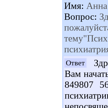
Имя:
Анна
Вопрос:
Зд
пожалуйст
тему"Псих
психиатрия
Здра
Ответ
Вам начат
849807 5
психиат
непосвяще