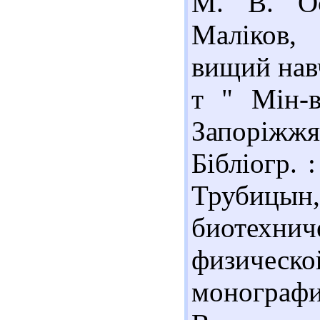
М. В. Ос
Маліков,
вищий навч
т " Мін-в
Запоріжжя
Бібліогр. 
Трубицын
биотехн
физическ
монограф