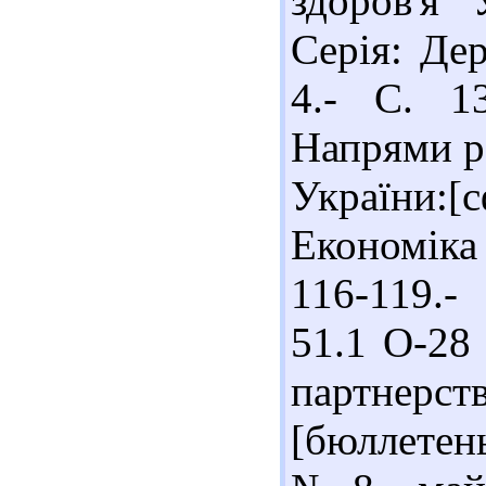
здоров'я 
Серія: Де
4.- С. 13
Напрями р
України:
Економіка 
116-119.- 
51.1 О-28
партне
[бюллетень