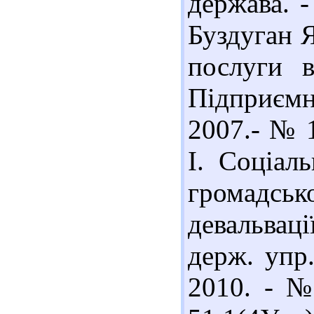
держава. -
Буздуган Я
послуги в
Підприємни
2007.- № 1
І. Соціал
громадськ
девальваці
держ. упр
2010. - №