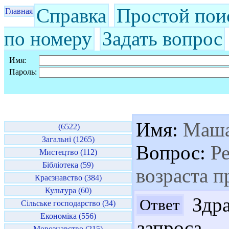
Справка
Простой пои
Главная
по номеру
Задать вопрос
Имя:
Пароль:
Имя:
Маш
(6522)
Загальні (1265)
Вопрос:
Ре
Мистецтво (112)
Бібліотека (59)
возраста п
Краєзнавство (384)
Культура (60)
Здра
Ответ
Сільське господарство (34)
Економіка (556)
запроса
Мовознавство (215)