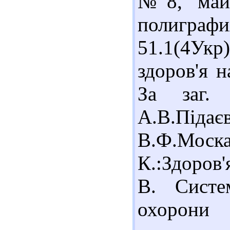
№8, май 
полиграфия
51.1(4Ук
здоров'я 
За заг. 
А.В.Пі
В.Ф.М
К.:Здоров'
В. Систе
охорони 