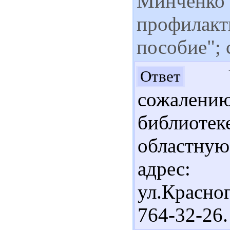
Минченко 
профилакт
пособие"; 
Ув
Ответ
сожалени
библиоте
областную
адрес:
ул.Красно
764-32-26.