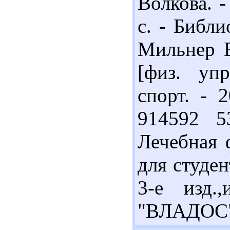
Волкова. -
с. - Библио
Мильнер Е
[физ. уп
спорт. - 
914592 5
Лечебная 
для студен
3-е изд.
"ВЛАДОС", 