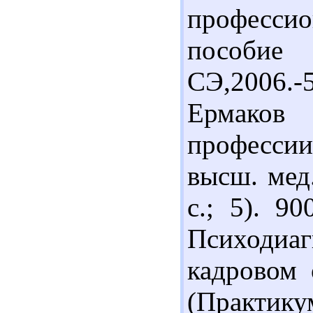
профессио
пособие 
СЭ,2006.-5
Ермаков
професси
высш. мед.
с.; 5). 9
Психодиаг
кадровом 
(Практик