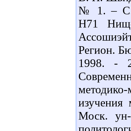
№ 1. – С.
Н71 Нище
Ассошиэй
Регион. Б
1998. - 
Совреме
методико
изучения 
Моск. ун-
политология