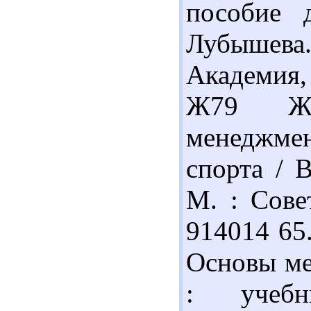
пособие 
Лубышева.
Академия, 
Ж79 Жо
менеджме
спорта / 
М. : Сове
914014 65
Основы ме
: учебн