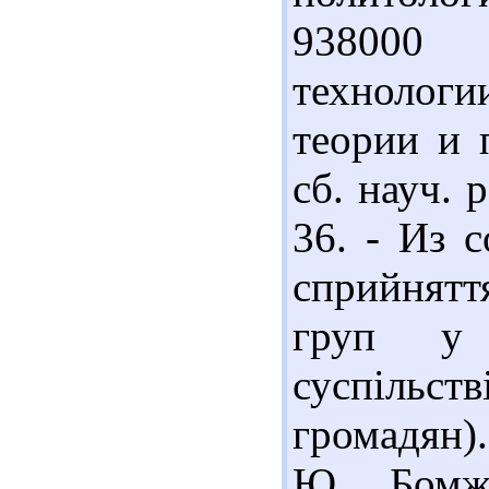
938000
технолог
теории и 
сб. науч. р
36. - Из 
сприйнят
груп у 
суспільст
громадян).
Ю. Бомж 