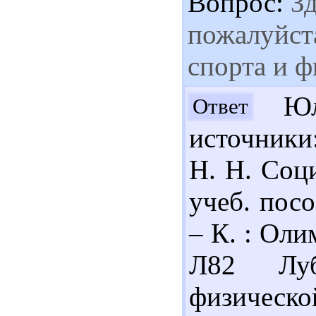
Вопрос:
Зд
пожалуйст
спорта и 
Юли
Ответ
источники
Н. Н. Соци
учеб. посо
– К. : Оли
Л82 Луб
физическо