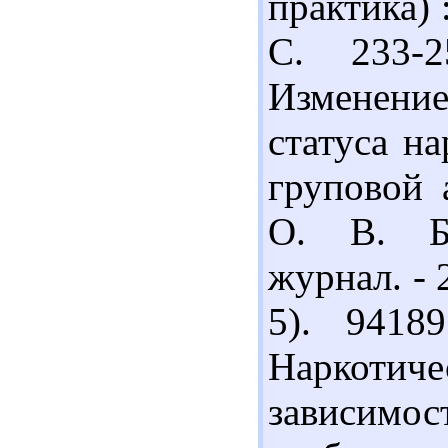
практика) :
С. 233-
Изменение
статуса н
груповой 
О. В. Бо
журнал. - 2
5). 9418
Наркоти
зависим