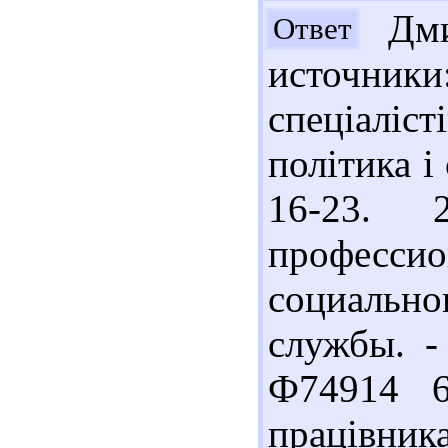
Дмит
Ответ
источни
спеціаліст
політика і 
16-23. 
професс
социально
службы. -
Ф74914 6
працівника