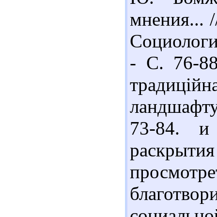
мнения... 
Социология
- С. 76-8
традицій
ландшафту 
73-84. и
раскры
просмотр
благотво
социально