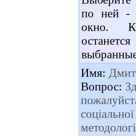
по ней -
окно. К
останет
выбранные
Имя:
Дмит
Вопрос:
Зд
пожалуйста
соціальної
методологі