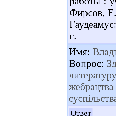
работы : у
Фирсов, Е.
Гаудеамус
с.
Имя:
Влад
Вопрос:
Зд
литературу
жебрацтва 
суспільств
Здр
Ответ