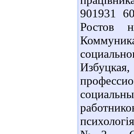
901931 60
Ростов н
Коммуни
социальног
Избуц
професс
социальн
работников
психологія