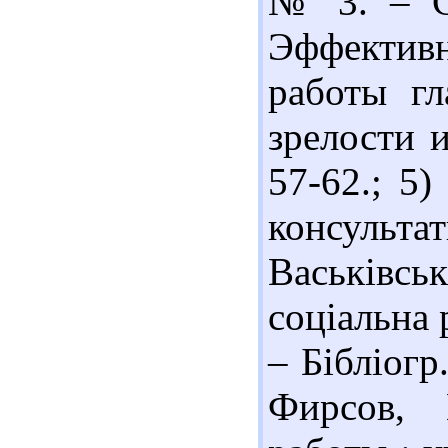
№ 3. – С.
Эффективн
работы гл
зрелости и
57-62.; 5)
консульт
Васьківсь
соціальна 
– Бібліогр
Фирсов, 