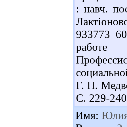
: навч. по
Лактіоново
933773 60
работе
Професси
социальной
Г. П. Медв
С. 229-240
Имя:
Юли