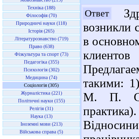
Техніка (188)
Здр
Ответ
Філософія (70)
Природничі науки (118)
возникли с
Історія (265)
в основно
Літературознавство (719)
Право (638)
клиентов 
Фізкультура та спорт (73)
Педагогіка (355)
Предлага
Психологія (302)
Медицина (74)
такими: 1
Соціологія (305)
Журналістика (221)
М. П. Со
Політичні науки (155)
практика)
Релігія (31)
Наука (13)
Віднос
Іноземні мови (213)
Військова справа (5)
працівника