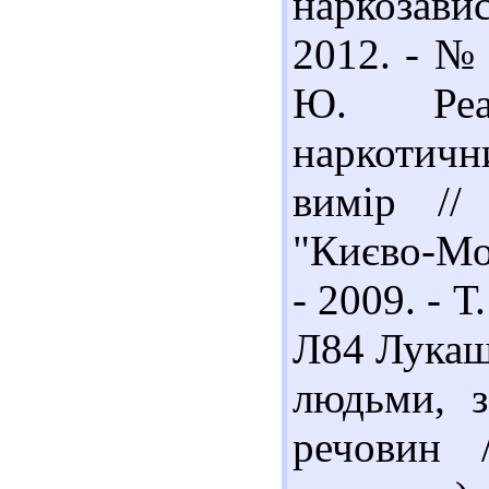
наркозави
2012. - № 
Ю. Реаб
наркотич
вимір //
"Києво-Мог
- 2009. - Т
Л84 Лукаш
людьми, з
речовин 