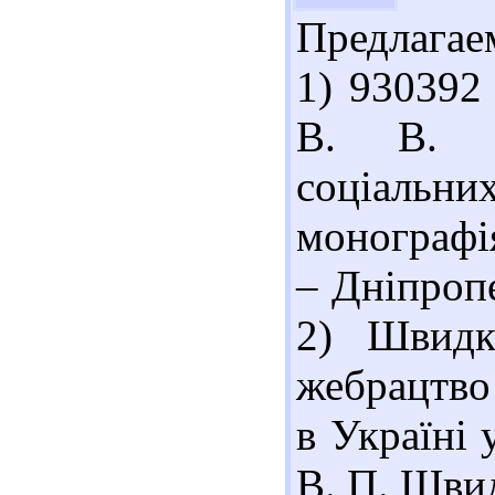
Предлагае
1) 930392
В. В. Ук
соціальних
монографія
– Дніпропе
2) Швидк
жебрацтво
в Україні 
В. П. Швид