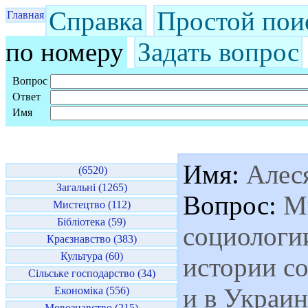
Справка
Простой пои
Главная
по номеру
Задать вопрос
Вопрос
Ответ
Имя
Имя:
Алес
(6520)
Загальні (1265)
Вопрос:
Мн
Мистецтво (112)
Бібліотека (59)
социологи
Краєзнавство (383)
Культура (60)
истории с
Сільське господарство (34)
и в Украи
Економіка (556)
Мовознавство (215)