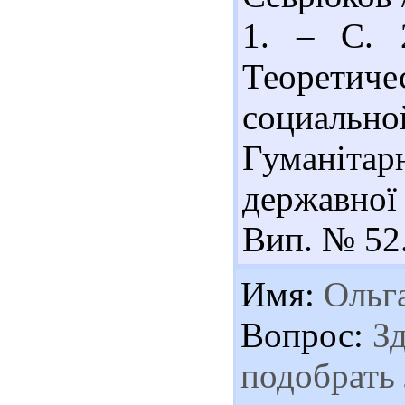
1. – С. 2
Теоретич
социально
Гуманіта
державної 
Вип. № 52.
Имя:
Ольг
Вопрос:
Зд
подобрать 