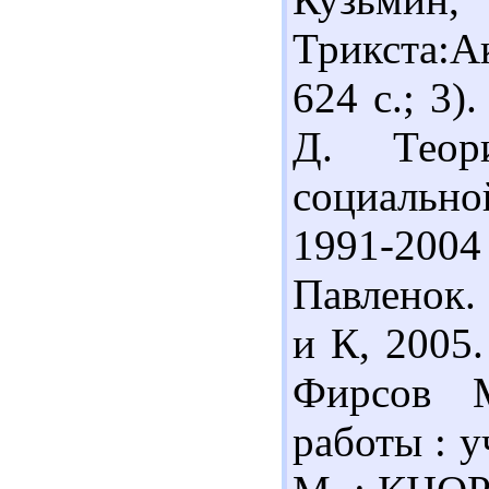
Трикста:А
624 с.; 3)
Д. Теор
социально
1991-2004
Павленок. 
и К, 2005.
Фирсов М
работы : у