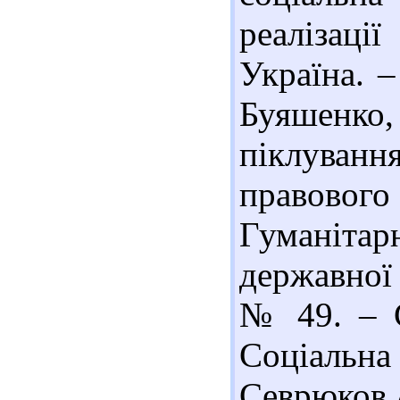
реалізаці
Україна. –
Буяшенко,
піклування
правового
Гуманіта
державної 
№ 49. – С
Соціаль
Севрюков /