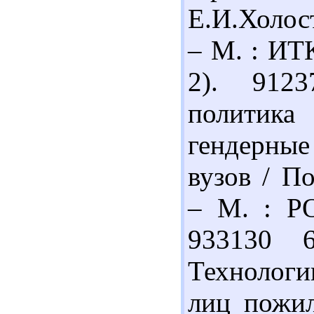
Е.И.Холос
– М. : ИТК
2). 912
политик
гендерные
вузов / П
– М. : РО
933130 6
Технологи
лиц пожил