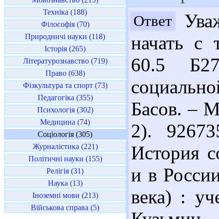
Техніка (188)
Уваж
Ответ
Філософія (70)
Природничі науки (118)
начать с 
Історія (265)
60.5 Б2
Літературознавство (719)
Право (638)
социально
Фізкультура та спорт (73)
Педагогіка (355)
Басов. – М
Психологія (302)
Медицина (74)
2). 9267
Соціологія (305)
Журналістика (221)
История с
Політичні науки (155)
и в Росси
Релігія (31)
Наука (13)
века) : уч
Іноземні мови (213)
Військова справа (5)
Кузьмин