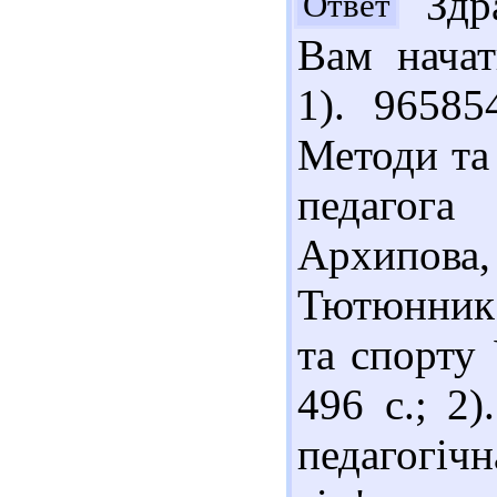
Здра
Ответ
Вам начат
1). 9658
Методи та 
педагога
Архипова
Тютюнник 
та спорту 
496 с.; 2
педагогі