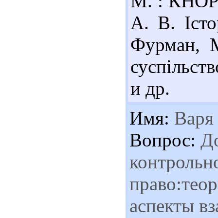
М. : КНОРУ
А. В. Істо
Фурман, М
суспільств
и др.
Имя:
Варя
Вопрос:
До
контрольн
право:тео
аспекты в