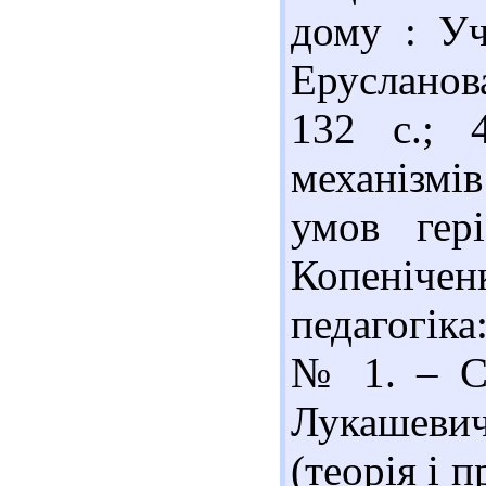
дому : Уч
Ерусланов
132 с.; 4
механізмі
умов гері
Копені
педагогіка
№ 1. – С.
Лукашеви
(теорія і п