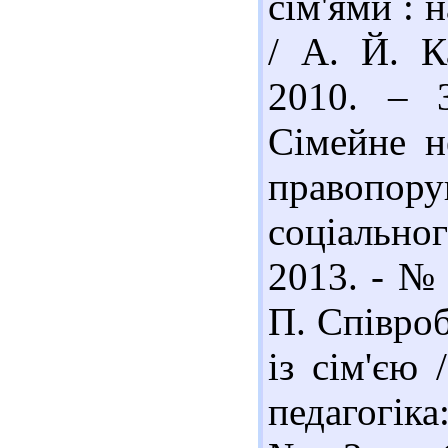
сім'ями : 
/ А. Й. К
2010. – 3
Сімейне н
правопо
соціальног
2013. - № 
П. Співроб
із сім'єю 
педагогіка