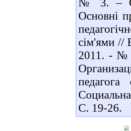
№ 3. – С.
Основні п
педагогі
сім'ями //
2011. - № 
Организац
педагога
Социальная
С. 19-26.