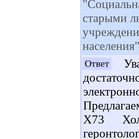
"Социальн
старыми л
учреждени
населения
Ува
Ответ
достаточ
электронн
Предлагае
Х73 Хол
геронтолог