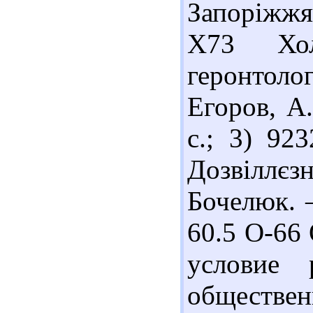
Запоріжжя,
Х73 Хол
геронтоло
Егоров, А.
с.; 3) 92
Дозвіллєз
Бочелюк. –
60.5 О-66 
условие 
обществен