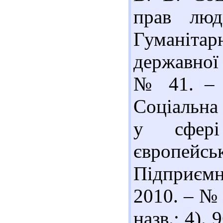
прав люд
Гуманіта
державної 
№ 41. – С
Соціальна
у сфері
європейсь
Підприємни
2010. – № 9
назв.; 4).