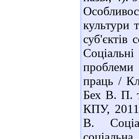
Особливо
культури т
суб'єктів 
Соціальн
проблеми т
праць / Кл
Бех В. П. 
КПУ, 2011.
В. Соці
соціальна