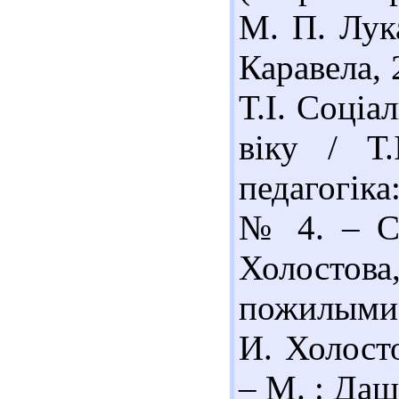
М. П. Лука
Каравела, 
Т.І. Соціа
віку / Т.
педагогіка
№ 4. – С.
Холостова
пожилыми 
И. Холосто
– М. : Даш