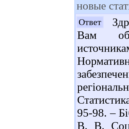
новые ста
Здра
Ответ
Вам об
источник
Нормат
забезпеч
регіональн
Статистика
95-98. – Бі
В. В. Соц