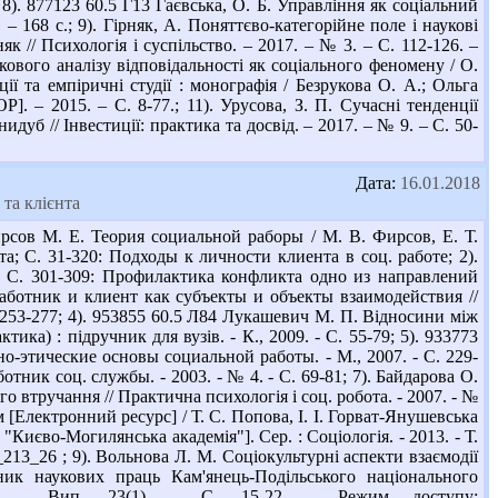
8). 877123 60.5 Г13 Гаєвська, О. Б. Управління як соціальний
– 168 с.; 9). Гірняк, А. Поняттєво-категорійне поле і наукові
як // Психологія і суспільство. – 2017. – № 3. – С. 112-126. –
укового аналізу відповідальності як соціального феномену / О.
ції та емпіричні студії : монографія / Безрукова О. А.; Ольга
Р]. – 2015. – С. 8-77.; 11). Урусова, З. П. Сучасні тенденції
дуб // Інвестиції: практика та досвід. – 2017. – № 9. – С. 50-
Дата:
16.01.2018
та клієнта
рсов М. Е. Теория социальной раборы / М. В. Фирсов, Е. Т.
а; С. 31-320: Подходы к личности клиента в соц. работе; 2).
 С С. 301-309: Профилактика конфликта одно из направлений
аботник и клиент как субъекты и объекты взаимодействия //
. 253-277; 4). 953855 60.5 Л84 Лукашевич М. П. Відносини між
ка) : підручник для вузів. - К., 2009. - С. 55-79; 5). 933773
о-этические основы социальной работы. - М., 2007. - С. 229-
тник соц. службы. - 2003. - № 4. - С. 69-81; 7). Байдарова О.
о втручання // Практична психологія і соц. робота. - 2007. - №
ом [Електронний ресурс] / Т. С. Попова, І. І. Горват-Янушевська
Києво-Могилянська академія"]. Сер. : Соціологія. - 2013. - Т.
_213_26 ; 9). Вольнова Л. М. Соціокультурні аспекти взаємодії
ник наукових праць Кам'янець-Подільського національного
013. - Вип. 23(1). - С. 15-22. - Режим доступу: