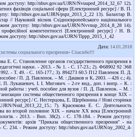
ежим доступу: http://nbuv.gov.ua/UJRN/Nvuuped_2014_32_67 12).
тних фахівців соціальної сфери [Електронний ресурс] / В. П.
пу: http://nbuv.gov.ua/UJRN/pspz_2013_2_22 13). Балахтар В.
хтар // Науковий вісник Східноєвропейського національного
ежим доступу: http://nbuv.gov.ua/UJRN/Nvvnup_2014_8_28 14).
професійної компетентності [Електронний ресурс] / Н. В.
Режим доступу: http://nbuv.gov.ua/UJRN/Tippp_2015_1_42
Дата:
14.01.2018
 системы социального призрения» Спасибо!!!
ва Е. С. Становление органов государственного призрения в
агогічні науки. - 2013. - № 1. - С. 17-23.; 2). Ф68902 92 Э68
2. - Т. 49. - С. 165-177.; 3). 894273 60.5 П12 Павленок П. Д.
собие / П. Д. Павленок. – М. : Дашков и К, 2003. – 426 с.; 4).
П. Лукашевич, І. І. Мигович. – 2-ге вид., доп. і випр. – К. :
й работы : учеб. пособие для вузов / П. Д. Павленок. – М. :
организации системы общественного призрения в конце ХІХ –
нний ресурс] / С. Нестерцова, Е. Щербинина // Нові сторінки
a/UJRN/Nsid_2013_22_15.; 7). Красюкова Е. С. Деятельность
тва во второй половине XIX – начале XX века [Електронний
логія. - 2013. - Вип. 38(2). - С. 178-184. - Режим доступу:
 документів: архів "Приказа общественного призрения" - на
 С. 234. - Режим доступу: http://nbuv.gov.ua/UJRN/ay_2002_4-