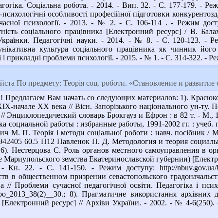
агогіка. Соціальна робота. - 2014. - Вип. 32. - С. 177-179. - Р
-психологічні особливості професійної підготовки конкурентозда
асної психології. - 2013. - № 2. - С. 106-114 . - Режим досту
ність соціального працівника [Електронний ресурс] / В. Бала
Українки. Педагогічні науки. - 2014. - № 8. - С. 120-123. - Р
нікативна культура соціального працівника як чинник його 
 і прикладні проблеми психології. - 2015. - № 1. - С. 314-322. - 
ста По предмету: Теорія соц. роботи. «Становление и развитие
 Предлагаем Вам начать со следующих материалов: 1). Красюко
X-начале XX века // Вісн. Запорізького національного ун-ту. Пед
 Энциклопедический словарь Брокгауз и Ефрон : в 82 т. - М., 199
а социальной работы : избранные работы, 1991-2002 гг. : учеб. по
 М. П. Теорія і методи соціальної роботи : навч. посібник / М. 
 942405 60.5 П12 Павленок П. Д. Методология и теория социально
; 6). Нестерцова С. Роль органов местного самоуправления в 
е Мариупольского земства Екатеринославской губернии) [Електро
. - Кн. 22. - С. 141-150. - Режим доступу: http://nbuv.gov.u
тв в общественном призрении севастопольского градоначальс
а // Проблеми сучасної педагогічної освіти. Педагогіка і психо
/pspo_2013_38(2)__30.; 8). Прагматичне використання архівних
Електронний ресурс] // Архіви України. - 2002. - № 4-6(250). -