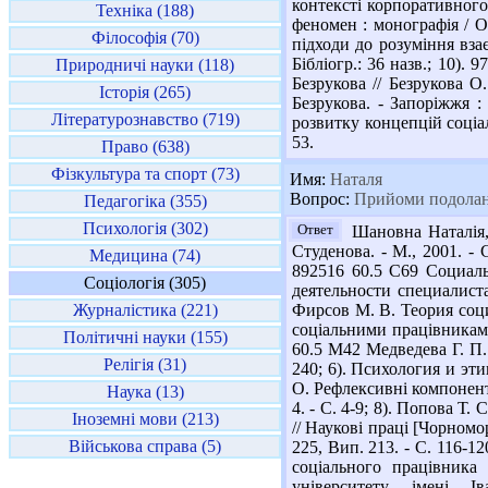
контексті корпоративного
Техніка (188)
феномен : монографія / О.
Філософія (70)
підходи до розуміння взає
Бібліогр.: 36 назв.; 10).
Природничі науки (118)
Безрукова // Безрукова О.
Історія (265)
Безрукова. - Запоріжжя : 
Літературознавство (719)
розвитку концепцій соціал
53.
Право (638)
Фізкультура та спорт (73)
Имя:
Наталя
Вопрос:
Прийоми подолання
Педагогіка (355)
Психологія (302)
Ответ
Шановна Наталія, 
Студенова. - М., 2001. -
Медицина (74)
892516 60.5 С69 Социаль
Соціологія (305)
деятельности специалист
Журналістика (221)
Фирсов М. В. Теория соци
соціальними працівниками 
Політичні науки (155)
60.5 М42 Медведева Г. П.
Релігія (31)
240; 6). Психология и эти
О. Рефлексивні компоненти
Наука (13)
4. - С. 4-9; 8). Попова Т.
Іноземні мови (213)
// Наукові праці [Чорномо
Військова справа (5)
225, Вип. 213. - С. 116-1
соціального працівника
університету імені 