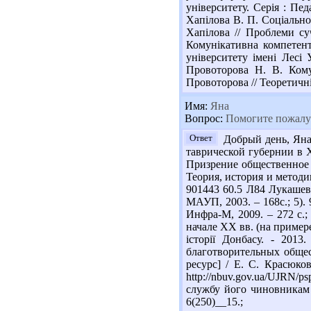
університету. Серія : Пед
Хапілова В. П. Соціально
Хапілова // Проблеми суч
Комунікативна компетент
університету імені Лесі 
Провоторова Н. В. Кому
Провоторова // Теоретичні
Имя:
Яна
Вопрос:
Помогите пожалуй
Ответ
Добрый день, Яна!
таврической губернии в XI
Призрение общественное //
Теория, история и методик
901443 60.5 Л84 Лукашевич
МАУП, 2003. – 168с.; 5).
Инфра-М, 2009. – 272 с.
начале ХХ вв. (на пример
історії Донбасу. - 2013
благотворительных общес
ресурс] / Е. С. Красюков
http://nbuv.gov.ua/UJRN
службу його чиновникам [
6(250)__15.;