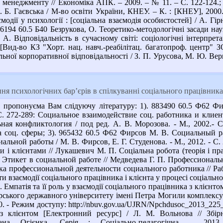
 менеджменту // Економіка АПК. – 2009. – № 11. – С. 122-124.; 
 Б. Гаєвська / М-во освіти України, КНЕУ. – К. : [КНЕУ], 2000. 
модії у психології : [соціальна взаємодія особистостей] / А. Гірн
 976194 60.5 Б40 Безрукова, О. Теоретико-методологічні засади на
 А. Відповідальність в сучасному світі: соціологічні інтерпрета
[Вид-во КЗ "Хорт. нац. навч.-реабілітац. багатопроф. центр" ЗО
ьної корпоративної відповідальності / З. П. Урусова, М. Ю. Верни
 психологічних бар’єрів в спілкуванні соціального працівника 
пропонуєма Вам слідуючу літературу: 1). 883490 60.5 Ф62 Фи
 С. 272-289: Социальное взаимодействие соц. работника и клиент
ная конфликтология / под ред. А. В. Морозова. - М., 2002.-
а соц. сферы; 3). 965432 60.5 Ф62 Фирсов М. В. Социальный р
альной работы / М. В. Фирсов, Е. Г. Студенова. - М., 2012. - С
і клієнтами // Лукашевич М. П. Соціальна робота (теорія і практи
 Этикет в социальной работе // Медведева Г. П. Профессиональн
ка профессиональной деятельности социального работника // Рабо
 взаємодії соціального працівника і клієнта у процесі соціальног
 С. Емпатія та її роль у взаємодії соціального працівника з клієнт
рського державного університету імені Петра Могили комплексу "
20. - Режим доступу: http://nbuv.gov.ua/UJRN/Npchdusoc_2013_225
 з клієнтом [Електронний ресурс] / Л. М. Вольнова // Збір
Івана Огієнка. Серія : Соціально-педагогічна. - 2