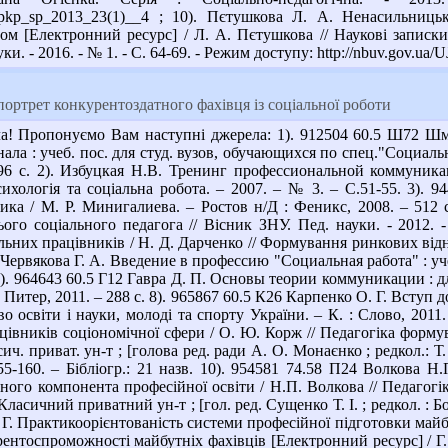
/znpkp_sp_2013_23(1)__4 ; 10). Пєтушкова Л. А. Ненасильниц
том [Електронний ресурс] / Л. А. Пєтушкова // Наукові записк
ки. - 2016. - № 1. - С. 64-69. - Режим доступу: http://nbuv.gov.u
ртрет конкурентоздатного фахівця із соціальної роботи
а! Пропонуємо Вам наступні джерела: 1). 912504 60.5 Ш72 Шм
ла : учеб. пос. для студ. вузов, обучающихся по спец."Социальн
96 с. 2). Избуцкая Н.В. Тренинг профессиональной коммуник
сихологія та соціальна робота. – 2007. – № 3. – С.51-55. 3).
ка / М. Р. Минигалиева. – Ростов н/Д : Феникс, 2008. – 512 с
ого соціального педагога // Вісник ЗНУ. Пед. науки. - 2012. 
ьних працівників / Н. Д. Дарченко // Формування ринкових відноси
5 Червякова Г. А. Введение в профессию "Социальная работа" : уч
7). 964643 60.5 Г12 Гавра Д. П. Основы теории коммуникации : дл
 : Питер, 2011. – 288 с. 8). 965867 60.5 К26 Карпенко О. Г. Вступ 
во освіти і науки, молоді та спорту України. – К. : Слово, 201
цівників соціономічної сфери / О. Ю. Корж // Педагогіка формув
ич. приват. ун-т ; [голова ред. ради А. О. Монаєнко ; редкол.: Т.
5-160. – Бібліогр.: 21 назв. 10). 954581 74.58 П24 Волкова Н
ного компонента професійної освіти / Н.П. Волкова // Педагогік
 Класичний приватний ун-т ; [гол. ред. Сущенко Т. І. ; редкол. : Бо
а Г. Практикоорієнтованість системи професійної підготовки май
нтоспроможності майбутніх фахівців [Електронний ресурс] / Г.