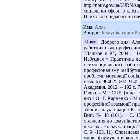
http://nbuv.gov.ua/UJRN
соціальної сфери з клієн
Психолого-педагогічні нау
Имя:
Алла
Вопрос:
Комунікативний по
Ответ
Доброго дня, Алл
работника как профессиона
"Дашков и К", 2004. – 1
Избуцкая // Практична п
психосоциального работни
професіоналізму майбутнь
проблеми мотивації соціал
назв. 6). 964625 60.5 Ч-4
Академия, 2012. – 192 с. 
Гавра. – М. ; СПб. [и др.]
внз / О. Г. Карпенко / М-
професійної взаємодії пра
збірник наук. праць / Клас
Вип. № 48 (101). – С. 15
ставлення до комунікатив
школах : зб. наук. праць /
С. 94-103. 11). Слозанськ
умова формування конкуре