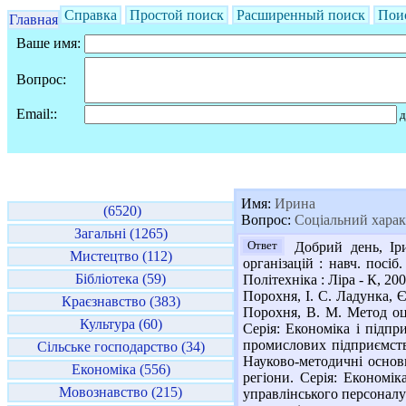
Справка
Простой поиск
Расширенный поиск
Пои
Главная
Ваше имя:
Вопрос:
Email::
д
Имя:
Ирина
(6520)
Вопрос:
Соціальний характ
Загальні (1265)
Ответ
Добрий день, Іри
Мистецтво (112)
організацій : навч. посіб
Бібліотека (59)
Політехніка : Ліра - К, 2
Порохня, І. С. Ладунка, Є
Краєзнавство (383)
Порохня, В. М. Метод оц
Культура (60)
Серія: Економіка і підпр
промислових підприємств 
Сільське господарство (34)
Науково-методичні основ
Економіка (556)
регіони. Серія: Економік
Мовознавство (215)
управлінського персоналу 