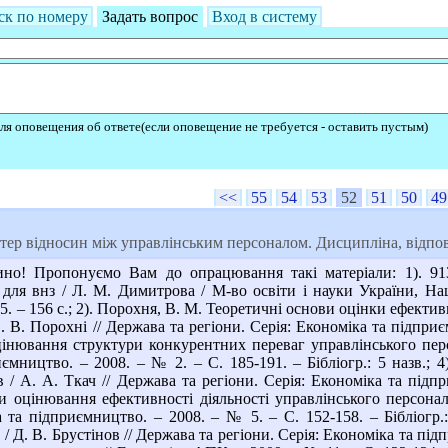
ск по номеру
Задать вопрос
Вход в систему
ля оповещения об ответе(если оповещение не требуется - оставить пустым)
<<
55
54
53
52
51
50
49
ер відносин між управлінським персоналом. Дисципліна, відпові
но! Пропонуємо Вам до опрацювання такі матеріали: 1). 91
. для внз / Л. М. Димитрова / М-во освіти і науки України, Нац
005. – 156 с.; 2). Порохня, В. М. Теоретичні основи оцінки ефекти
. В. Порохні // Держава та регіони. Серія: Економіка та підприємн
інювання структури конкурентних переваг управлінського персо
иємництво. – 2008. – № 2. – С. 185-191. – Бібліогр.: 5 назв.;
/ А. А. Ткач // Держава та регіони. Серія: Економіка та підпр
и оцінювання ефективності діяльності управлінського персонал
а та підприємництво. – 2008. – № 5. – С. 152-158. – Бібліогр.:
/ Д. В. Брустінов // Держава та регіони. Серія: Економіка та підп