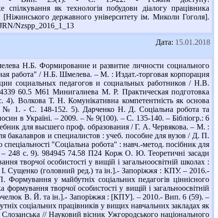
ьке спілкування як технологія побудови діалогу працівника
и [Ніжинського державного університету ім. Миколи Гоголя].
a/UJRN/Nzspp_2016_1_13
Дата:
15.01.2018
елева Н.Б. Формирование и развитие личности социального
ая работа" / Н.Б. Шмелева. – М. : Издат.-торговая корпорация
ации социальных педагогов и социальных работников / Н.В.
 944339 60.5 М61 Минигалиева М. Р. Практическая подготовка
. 4). Волкова Т. Н. Комунікативна компетентність як основа
- № 1. - С. 148-152. 5). Дарченко Н. Д. Соціальна робота та
н в Україні. – 2009. – № 9(100). – С. 135-140. – Бібліогр.: 6
ебник для высшего проф. образования / Г. А. Червякова. – М. :
я бакалавров и специалистов : учеб. пособие для вузов / Д. П.
до спеціальності "Соціальна робота" : навч.-метод. посібник для
1. – 248 с. 9). 984945 74.58 П24 Корж О. Ю. Теоретичні засади
ання творчої особистості у вищій і загальноосвітній школах :
 І. Сущенко (головний ред.) та ін.].- Запоріжжя : КПУ. – 2016.-
.П. Формування у майбутніх соціальних педагогів ціннісного
а формування творчої особистості у вищій і загальноосвітній
челюк В. Й. та ін.].- Запоріжжя : [КПУ]. – 2010.- Вип. 6 (59). –
бутніх соціальних працівників у вищих навчальних закладах як
 Слозанська // Науковий вісник Ужгородського національного