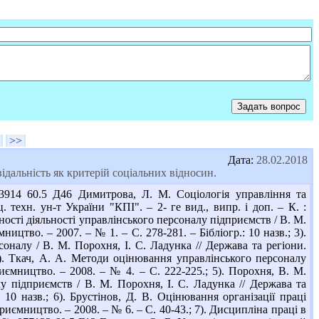
>>
Дата:
28.02.2018
дальність як критерій соціальних відносин.
3914 60.5 Д46 Димитрова, Л. М. Соціологія управління та
. техн. ун-т України "КПІ". – 2- ге вид., випр. і доп. – К. :
вності діяльності управлінського персоналу підприємств / В. М.
ицтво. – 2007. – № 1. – С. 278-281. – Бібліогр.: 10 назв.; 3).
налу / В. М. Порохня, І. С. Ладунка // Держава та регіони.
 4). Ткач, А. А. Методи оцінювання управлінського персоналу
иємництво. – 2008. – № 4. – С. 222-225.; 5). Порохня, В. М.
у підприємств / В. М. Порохня, І. С. Ладунка // Держава та
 10 назв.; 6). Брустінов, Д. В. Оцінювання організації праці
риємництво. – 2008. – № 6. – С. 40-43.; 7). Дисципліна праці в