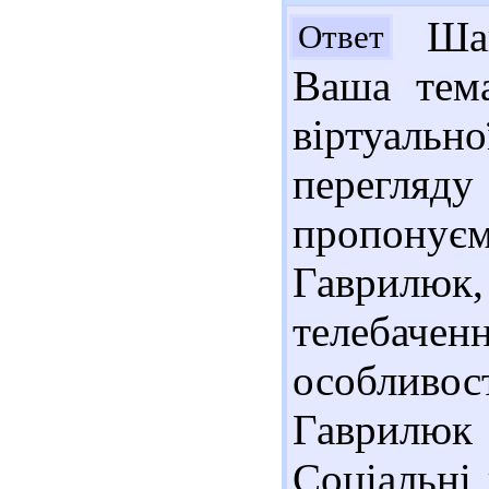
Шан
Ответ
Ваша тем
віртуальн
перегляду
пропону
Гаврилюк, 
телебачен
особливо
Гаврилюк 
Соціальні 