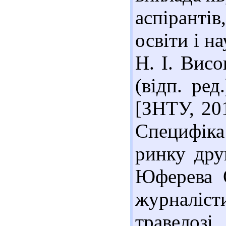
аспірантів
освіти і н
Н. І. Висо
(відп. ред
[ЗНТУ, 201
Специфіка
ринку дру
Юферева О
журналіс
травелоз