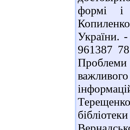
формі і
Копиленк
України. -
961387 78
Проблеми 
важливо
інформаці
Терещенко 
бібліот
Вернадськ