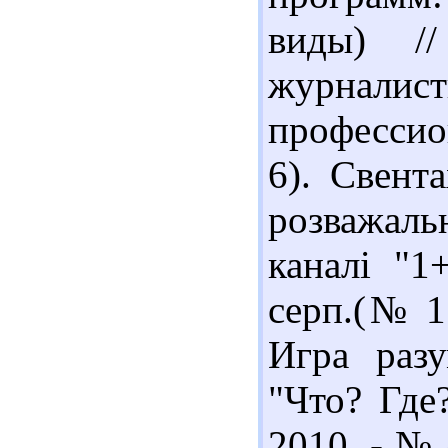
виды) /
журна
профессион
6). Свент
розважал
каналі "1
серп.(№ 15
Игра разу
"Что? Где?
2010. - № 