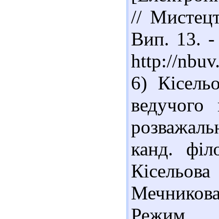
// Мистецт
Вип. 13. -
http://nb
6) Кісель
ведучого 
розважальн
канд. філ
Кісельова
Мечников
Режим до