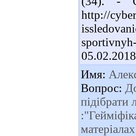
(34). - 
http://cybe
issledovani
sportivnyh
05.02.2018
Имя:
Алек
Вопрос:
До
підібрати 
:"Гейміфіка
матеріалах