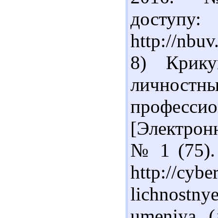
доступу:
http://nbu
8) Крику
лично
профе
[Электрон
№ 1 (75).
http://cybe
lichnostnye
umeniya (