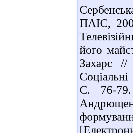
Сербенськ
ПАІС, 200
Телевізійн
його майст
Захарс //
Соціальні 
С. 76-79.
Андрющен
формува
[Електрон