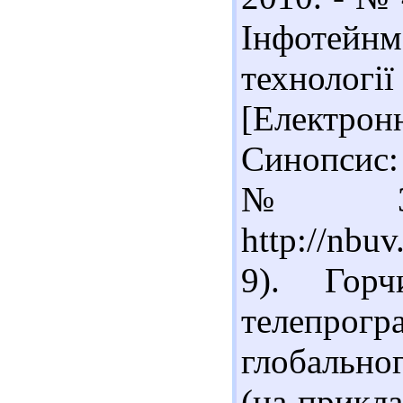
Інфотейн
технології
[Електронн
Синопсис: т
№ 3. 
http://nbu
9). Горч
телепрогр
глобально
(на прикла