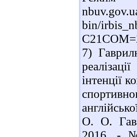
nbuv.gov.u
bin/irbis_n
C21COM=
7) Гаврил
реалізаці
інтенції к
спортивн
англійсько
О. О. Гав
2016. - 