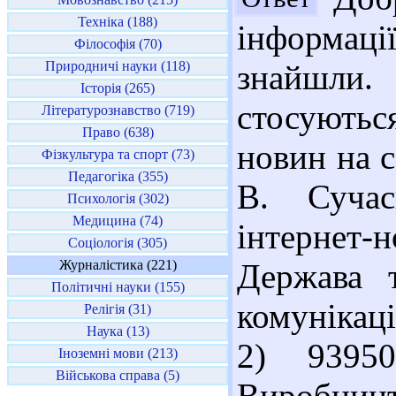
Техніка (188)
інформа
Філософія (70)
Природничі науки (118)
знайшли.
Історія (265)
стосуютьс
Літературознавство (719)
Право (638)
новин на с
Фізкультура та спорт (73)
Педагогіка (355)
В. Сучас
Психологія (302)
Медицина (74)
інтернет-
Соціологія (305)
Журналістика (221)
Держава т
Політичні науки (155)
комунікаці
Релігія (31)
Наука (13)
2) 9395
Іноземні мови (213)
Військова справа (5)
Виробницт