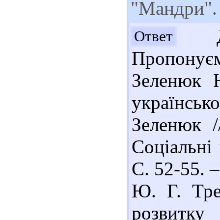
"Мандри".
До
Ответ
Пропонуєм
Зеленюк 
українськ
Зеленюк /
Соціальні 
С. 52-55. –
Ю. Г. Тре
розвитку