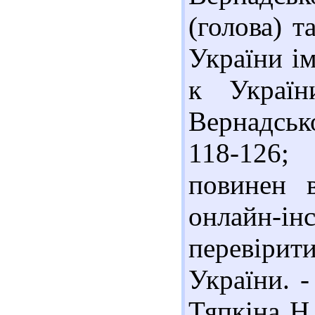
(голова) т
України ім
к Україн
Вернадськ
118-126;
повинен в
онлайн-
перевіри
України. -
Тяпкіна Н.