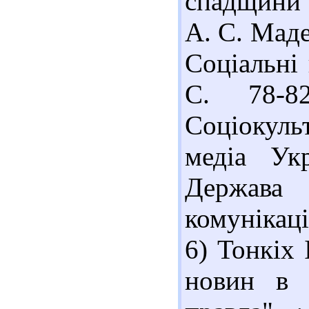
спадщини 
А. С. Маде
Соціальні 
С. 78-8
Соціокуль
медіа Ук
Держава
комунікаці
6) Тонкіх 
новин в і