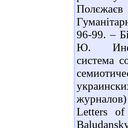
Полєжаєв 
Гуманітар
96-99. – Б
Ю. Инфор
система с
семиотич
украинск
журналов) 
Letters o
Baludansky