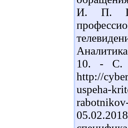
И. П. П
професс
телевиден
Аналитика
10. - С.
http://cyber
uspeha-krit
rabotnikov
05.02.201
специфик