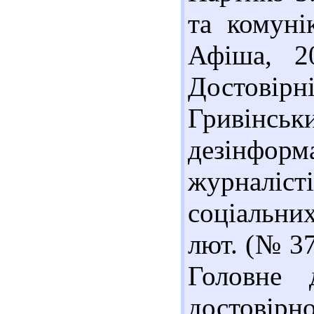
та комунік
Афіша, 2
Достовірні
Гривінс
дезінфор
журналіст
соціальни
лют. (№ 37
Головне 
достовір