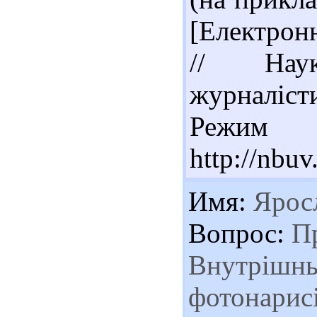
[Електрон
// Наук
журналістик
Реж
http://nbu
Имя:
Ярос
Вопрос:
Пр
Внутрішнь
фотонарисі