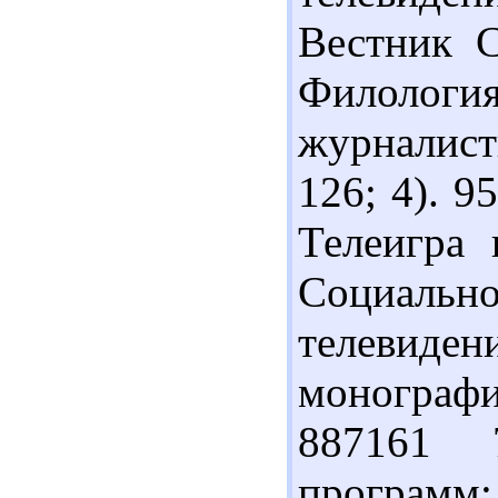
Вестник С
Филоло
журналист
126; 4). 
Телеигра 
Социальн
телевиде
монография
887161 
программ: