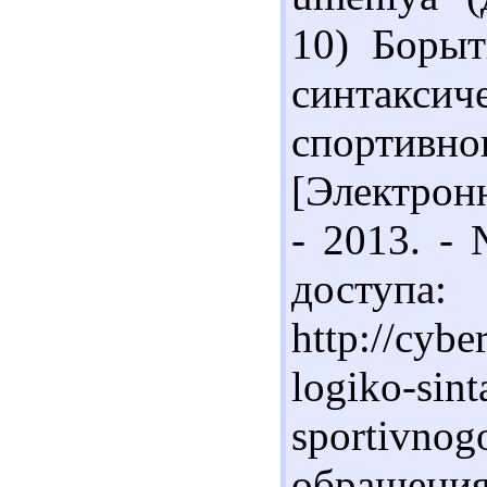
10) Борыт
синтакс
спорти
[Электрон
- 2013. - 
доступа:
http://cybe
logiko-sint
sportiv
обращения