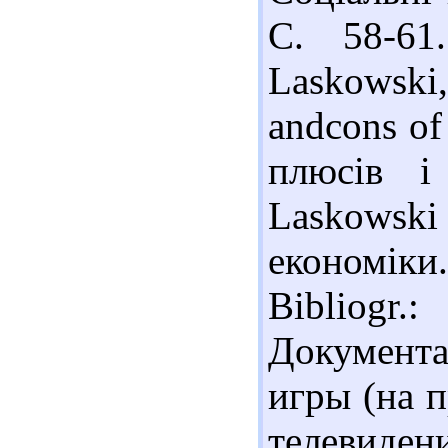
С. 58-61
Laskowski
andcons of
плюсів і
Laskowsk
економіки.
Bibliogr.
Документ
игры (на 
телевиден