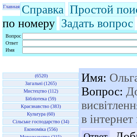
Справка
Простой пои
Главная
по номеру
Задать вопрос
Вопрос
Ответ
Имя
Имя:
Ольг
(6520)
Загальні (1265)
Вопрос:
До
Мистецтво (112)
Бібліотека (59)
висвітленн
Краєзнавство (383)
Культура (60)
в інтернет
Сільське господарство (34)
Економіка (556)
Добр
Ответ
Мовознавство (215)