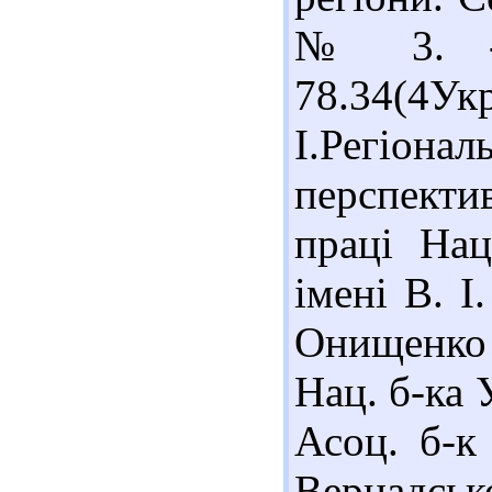
№ 3. - 
78.34(4
І.Регіо
перспекти
праці Нац
імені В. І
Онищенко (
Нац. б-ка 
Асоц. б-к 
Вернадськ