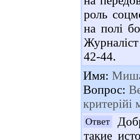
на передов
роль соцм
на полі бо
Журналіст 
42-44.
Имя:
Миш
Вопрос:
Ве
критерiйi 
Добр
Ответ
такие ист