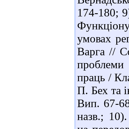
174-180; 9
Функціон
умовах рег
Варга // С
проблеми т
праць / Кла
П. Бех та 
Вип. 67-68
назв.; 10)