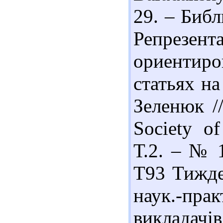
29. – Библ
Репрезе
ориентир
статьях н
Зеленюк //
Society o
Т.2. – № 1
Т93 Тижден
наук.-пра
викладачів