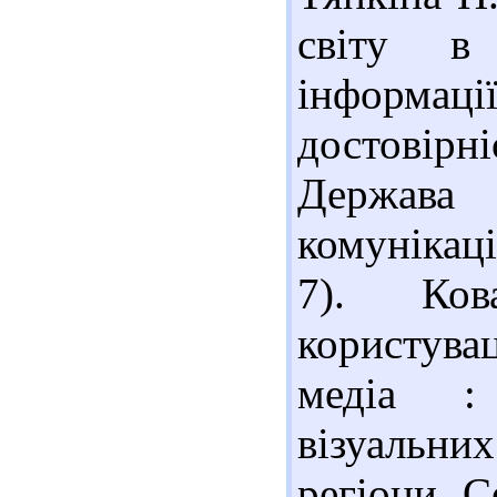
світу в 
інформації
достовірні
Держава
комунікаці
7). Ков
користува
медіа : 
візуальни
регіони. С