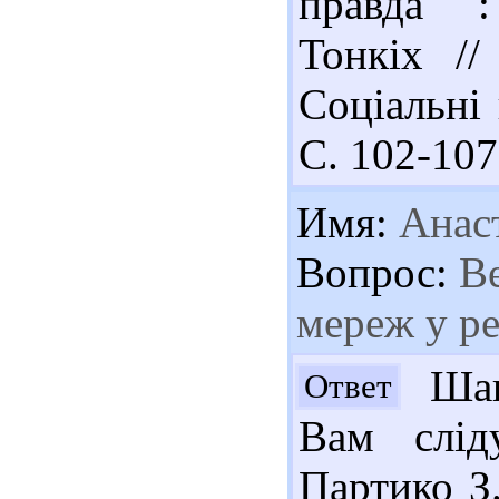
правда" :
Тонкіх //
Соціальні 
С. 102-107
Имя:
Анаст
Вопрос:
Ве
мереж у р
Шано
Ответ
Вам слід
Партико З.