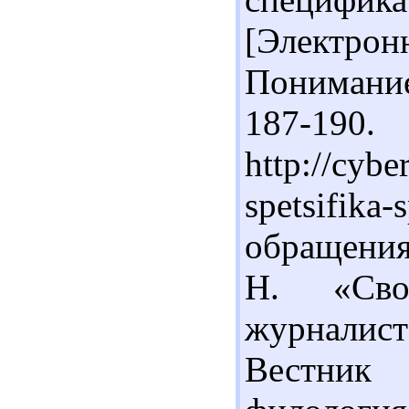
[Электро
Понимание
187-19
http://cybe
spetsifika
обращения:
Н. «Сво
журналист
Вестник