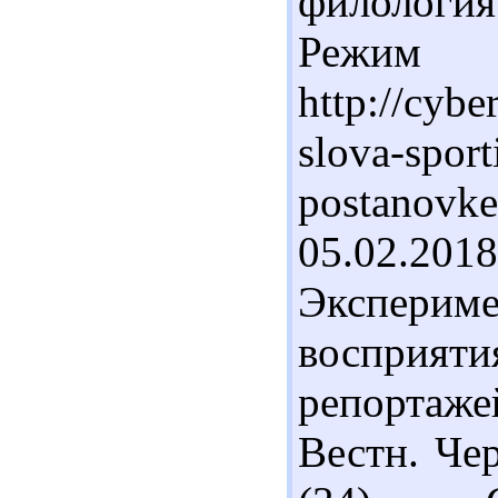
филология.
Реж
http://cybe
slova-sport
postanovk
05.02.20
Экспери
восприяти
репортаж
Вестн. Чер