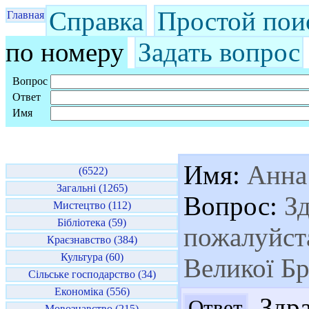
Справка
Простой пои
Главная
по номеру
Задать вопрос
Вопрос
Ответ
Имя
Имя:
Анна
(6522)
Загальні (1265)
Вопрос:
Зд
Мистецтво (112)
Бібліотека (59)
пожалуйста
Краєзнавство (384)
Культура (60)
Великої Бр
Сільське господарство (34)
Економіка (556)
Здра
Ответ
Мовознавство (215)