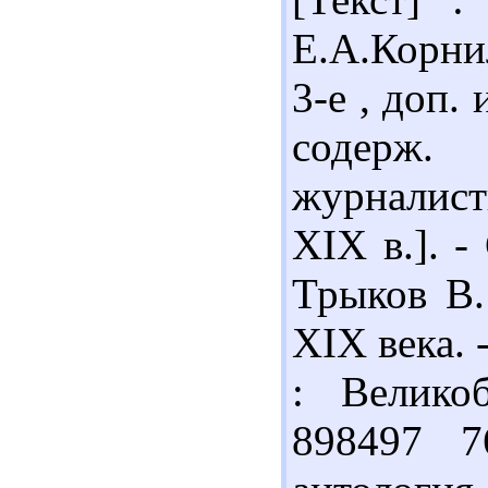
Е.А.Корни
3-е , доп. 
содерж. 
журналист
XIX в.]. -
Трыков В.
XIX века. -
: Велико
898497 7