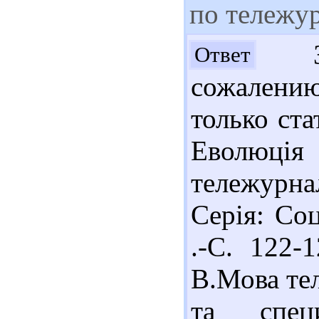
по тележур
Здр
Ответ
сожалени
только ста
Еволю
тележурна
Серія: Соц
.-С. 122-1
В.Мова те
та специ