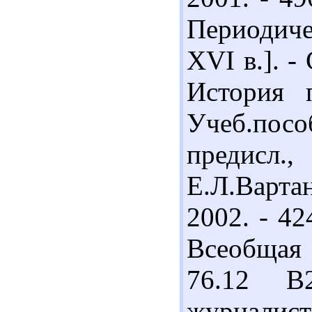
Периодичес
XVI в.]. -
История п
Учеб.посо
предисл.
Е.Л.Варта
2002. - 42
Всеобщая 
76.12 В
журналист