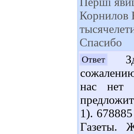
Перші явищ
Корнилов 
тысячелети
Спасибо
Здр
Ответ
сожалени
нас нет
предложит
1). 678885
Газеты. Ж