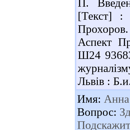
П. Введе
[Текст] :
Прохоров. 
Аспект Пр
Ш24 93683
журналізм
Львів : Б.и
Имя:
Анна
Вопрос:
Зд
Подскажит