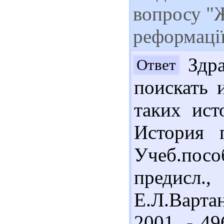
вопросу "
реформації
Здра
Ответ
поискать 
таких ист
История п
Учеб.посо
предисл.
Е.Л.Варта
2001. - 49