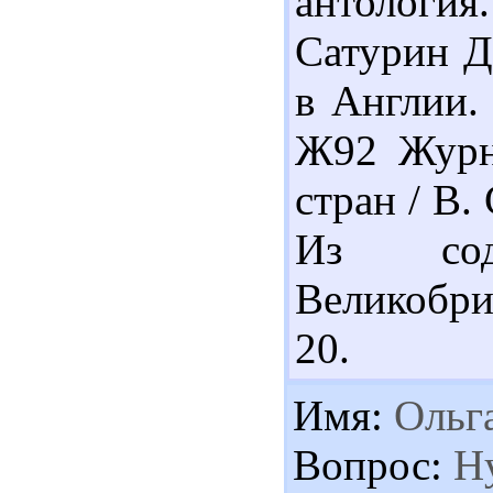
антология. 
Сатурин Д
в Англии. 
Ж92 Журна
стран / В. 
Из сод
Великобрит
20.
Имя:
Ольг
Вопрос:
Ну