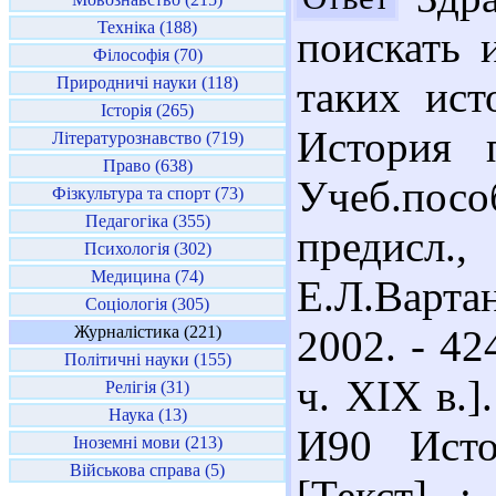
Техніка (188)
поискать 
Філософія (70)
Природничі науки (118)
таких ист
Історія (265)
История п
Літературознавство (719)
Право (638)
Учеб.посо
Фізкультура та спорт (73)
Педагогіка (355)
предисл.
Психологія (302)
Медицина (74)
Е.Л.Варта
Соціологія (305)
Журналістика (221)
2002. - 42
Політичні науки (155)
ч. XIX в.]
Релігія (31)
Наука (13)
И90 Исто
Іноземні мови (213)
Військова справа (5)
[Текст] :