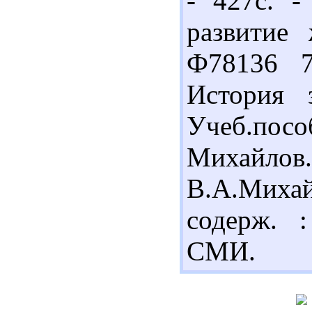
- 427с. -
развитие 
Ф78136 7
История 
Учеб.по
Михайл
В.А.Миха
содерж. 
СМИ.