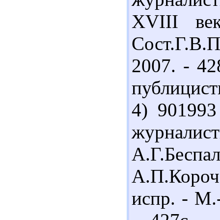
XVIII ве
Сост.Г.В.П
2007. - 42
публицисти
4) 901993
журналис
А.Г.Бес
А.П.Короч
испр. - М.