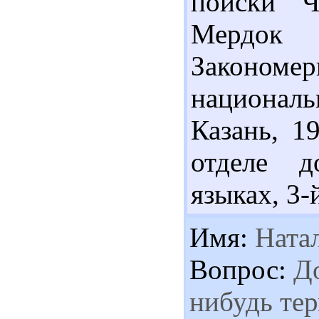
поиски Ч
Мердок
Законом
национал
Казань, 1
отделе д
языках, 3-й
Имя:
Ната
Вопрос:
До
нибудь те