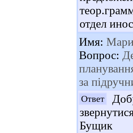
теор.грам
отдел инос
Имя:
Мари
Вопрос:
Де
планування
за підручн
Добр
Ответ
звернутис
Бущик Г