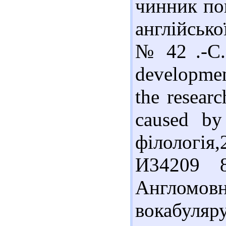
чинник по
англійсько
№ 42 .-С.
developmen
the researc
caused by
філологія,
И34209 8
Англомовн
вокабуляру