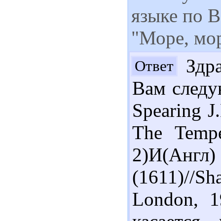
языке по 
"Море, мор
Здра
Ответ
Вам следу
Spearing J
The Tempe
2)И(Англ
(1611)//
London, 1