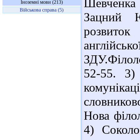
Шевченка 
Іноземні мови (213)
Військова справа (5)
Зацний Ю
розвито
англій
ЗДУ.Філол
52-55. 3)
комуніка
словников
Нова філол
4) Соколов