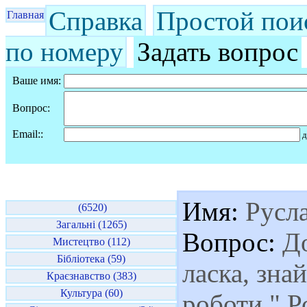
Справка
Простой пои
Главная
по номеру
Задать вопрос
Ваше имя:
Вопрос:
Email::
д
Имя:
Русл
(6520)
Загальні (1265)
Вопрос:
До
Мистецтво (112)
Бібліотека (59)
ласка, зна
Краєзнавство (383)
Культура (60)
роботи " Р