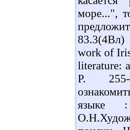
касается
море...",
предложи
83.3(4Вл)
work of Ir
literature:
P. 255-
ознакоми
языке :
О.Н.Худо