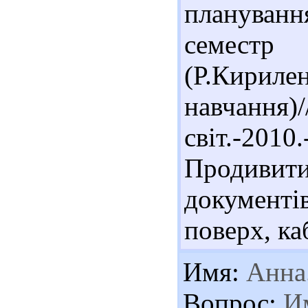
плануванн
семестр 
(Р.Кириле
навчанн
світ.-201
Продивити
документ
поверх, каб
Имя:
Анна.
Вопрос:
Им