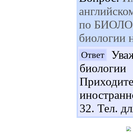
английском
по БИОЛО
биологии н
Уваж
Ответ
биологи
Приходи
иностранн
32. Тел. д