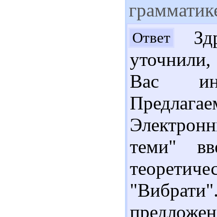
грамматик
Здр
Ответ
уточнили,
Вас инте
Предлагае
Электронн
теми" вв
теоретич
"Вибрати"
предложе