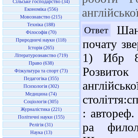
Сільське господарство (34)
англійсько
Економіка (556)
Мовознавство (215)
Техніка (188)
Шано
Ответ
Філософія (70)
Природничі науки (118)
почату зв
Історія (265)
1) Ибр 8
Літературознавство (719)
Право (638)
Розвито
Фізкультура та спорт (73)
Педагогіка (355)
англійськ
Психологія (302)
Медицина (74)
століття:с
Соціологія (305)
Журналістика (221)
: автореф.
Політичні науки (155)
ра филол
Релігія (31)
Наука (13)