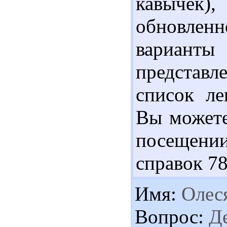
кавычек)
обновлен
вариан
представ
список ле
Вы можете
посещени
справок 7
Имя:
Олес
Вопрос:
Де