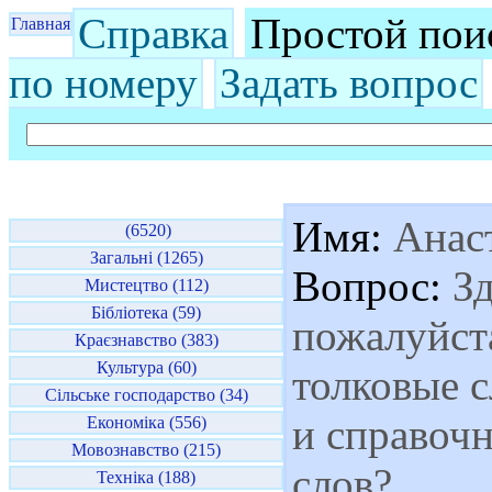
Справка
Простой пои
Главная
по номеру
Задать вопрос
Имя:
Анас
(6520)
Загальні (1265)
Вопрос:
Зд
Мистецтво (112)
Бібліотека (59)
пожалуйста
Краєзнавство (383)
Культура (60)
толковые с
Сільське господарство (34)
и справоч
Економіка (556)
Мовознавство (215)
слов?
Техніка (188)