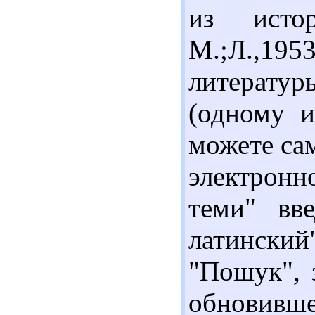
из исто
М.;Л.,195
литерат
(одному и
можете са
электронн
теми" вв
латински
"Пошук", 
обновивш