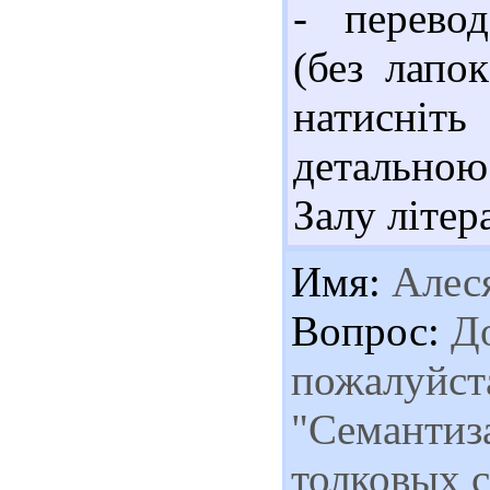
- перевод
(без лапо
натисні
детальною
Залу літе
Имя:
Алес
Вопрос:
До
пожалуйста
"Семантиз
толковых с