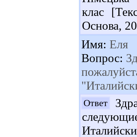
клас [Тек
Основа, 20
Имя:
Еля
Вопрос:
Зд
пожалуйста
"Италийск
Здра
Ответ
следующие
Италийски