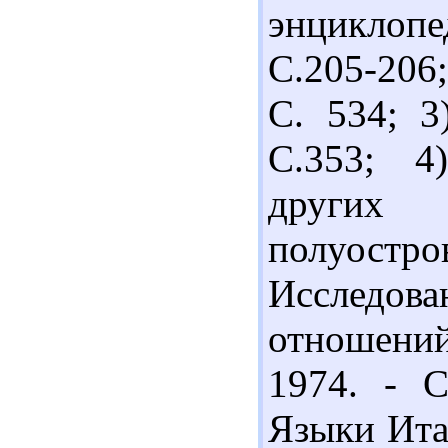
энциклопед
С.205-206;
С. 534; 3
С.353; 4
других
полуост
Исследов
отношений
1974. - С
Языки Ита