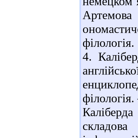
немецком я
Артемо
ономастич
філологія.
4. Калібе
англійсько
енцикло
філологія.
Каліберда
складо