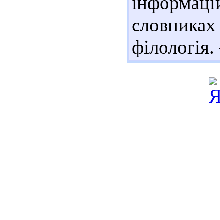
інформац
словника
філологія.