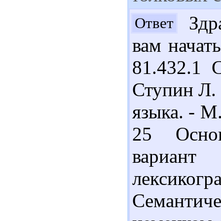
Здра
Ответ
вам начат
81.432.1 
Ступин Л.
языка. - М.
25 Основ
вариан
лексико
Семантич