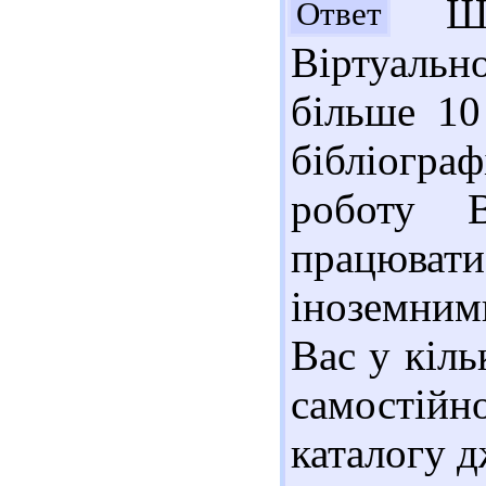
Шан
Ответ
Віртуаль
більше 10
бібліогра
роботу В
працювати 
іноземним
Вас у кіл
самостійн
каталогу д