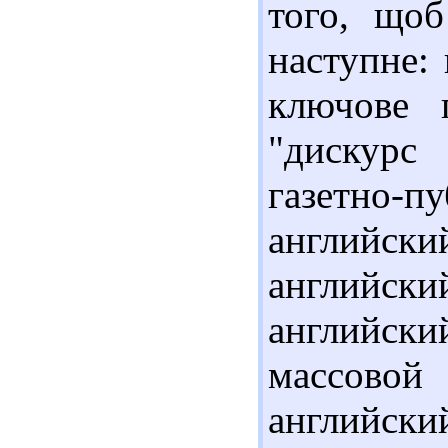
того, щоб
наступне:
ключове п
"дискурс
газетно-
английск
английский
английск
массово
английский