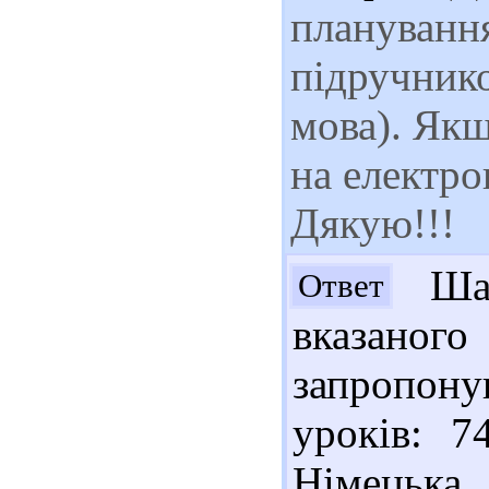
планування
підручнико
мова). Якщ
на електро
Дякую!!!
Шан
Ответ
вказаног
запропону
уроків: 7
Німецька 