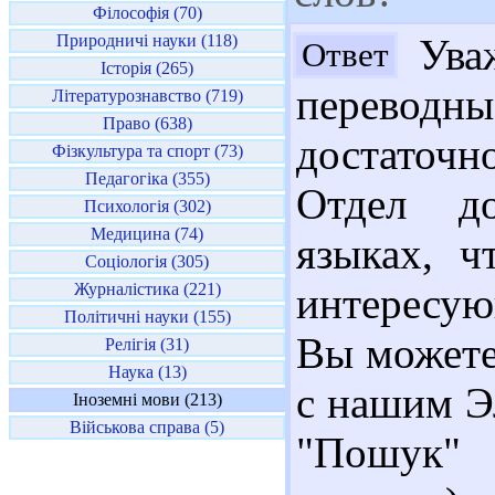
Філософія (70)
Природничі науки (118)
Уваж
Ответ
Історія (265)
переводны
Літературознавство (719)
Право (638)
достаточн
Фізкультура та спорт (73)
Педагогіка (355)
Отдел до
Психологія (302)
Медицина (74)
языках, ч
Соціологія (305)
Журналістика (221)
интересую
Політичні науки (155)
Вы можете
Релігія (31)
Наука (13)
с нашим Э
Іноземні мови (213)
Військова справа (5)
"Пошук"