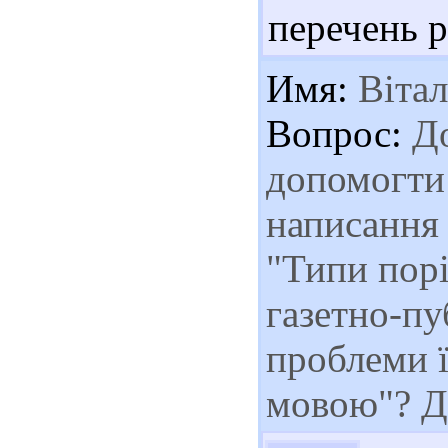
перечень р
Имя:
Вітал
Вопрос:
До
допомогти 
написання 
"Типи пор
газетно-пу
проблеми 
мовою"? Д