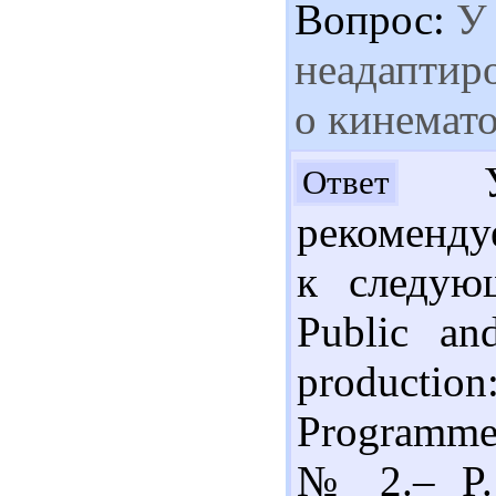
Вопрос:
У 
неадаптир
о кинемат
Ув
Ответ
рекоменду
к следую
Public an
product
Programme/
№ 2.– P. 