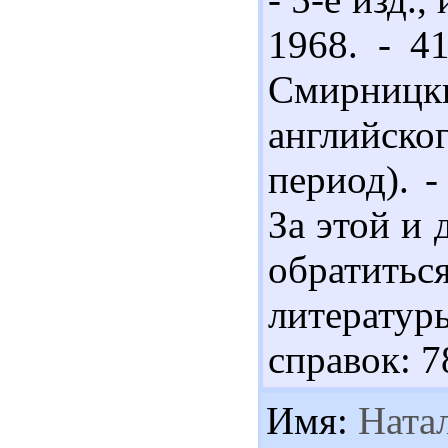
1968. - 4
Смирницк
английск
период). -
За этой и
обратит
литератур
справок: 7
Имя:
Ната