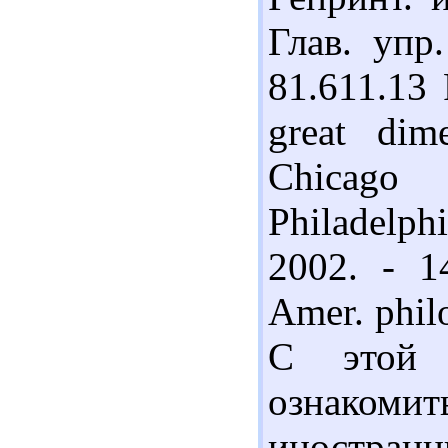
Глав. упр
81.611.13 
great dim
Chicago
Philadelph
2002. - 14
Amer. philo
С этой 
ознакомит
иностранн