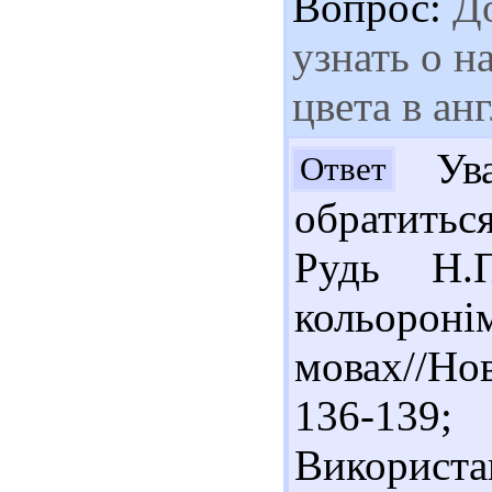
Вопрос:
До
узнать о н
цвета в ан
Ува
Ответ
обратитьс
Рудь Н.
кольоронім
мовах//Нов
136-13
Використа