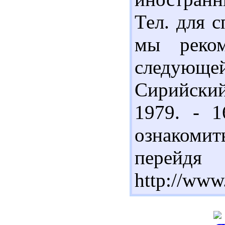
Тел. для с
мы реком
следующе
Сирийски
1979. - 1
ознакоми
пере
http://www