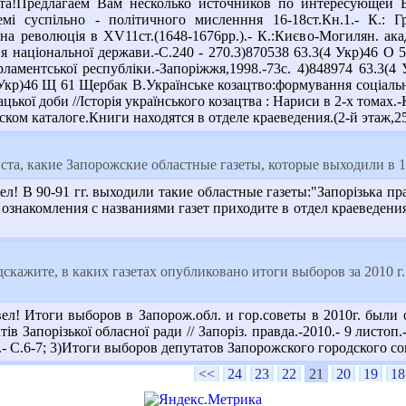
та!Предлагаем Вам несколько источников по интересующей В
мі суспільно - політичного мисленння 16-18ст.Кн.1.- К.: Гр
на революція в XV11ст.(1648-1676рр.).- К.:Києво-Могилян. акаде
ня національної держави.-С.240 - 270.3)870538 63.3(4 Укр)46 О 
рламентської республіки.-Запоріжжя,1998.-73с. 4)848974 63.3(
4 Укр)46 Щ 61 Щербак В.Українське козацтво:формування соціально
ацької доби //Історія українського козацтва : Нариси в 2-х томах
ском каталоге.Книги находятся в отделе краеведения.(2-й этаж,2
а, какие Запорожские областные газеты, которые выходили в 19
ел! В 90-91 гг. выходили такие областные газеты:"Запорізька п
 ознакомления с названиями газет приходите в отдел краеведения
скажите, в каких газетах опубликовано итоги выборов за 2010 г
ел! Итоги выборов в Запорож.обл. и гор.советы в 2010г. был
ів Запорізької обласної ради // Запоріз. правда.-2010.- 9 листоп.
.- С.6-7; 3)Итоги выборов депутатов Запорожского городского сов
<<
24
23
22
21
20
19
18