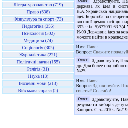
Ответ
Здравствуйте, На
Літературознавство (719)
держава як ідея в систе
В.А.Українська національ
Право (638)
ідеї. Боротьба за створен
Фізкультура та спорт (73)
воєнної демократії до па
Педагогіка (355)
392с.: іл. 5)877091 63.3(
И-90 Державна ідея за коз
Психологія (302)
можете найти в краеведче
Медицина (74)
Имя:
Павел
Соціологія (305)
Вопрос:
Скажите пожалуйст
Журналістика (221)
Ответ
Здравствуйте, Пав
Політичні науки (155)
др. Для более подробного
Релігія (31)
№25.
Наука (13)
Имя:
Павел
Іноземні мови (213)
Вопрос:
Здравствуйте. Под
Військова справа (5)
советы? Спасибо!
Ответ
Здравствуйте, Пав
результати виборів депутат
Запороз. Січ.-2010.- №219