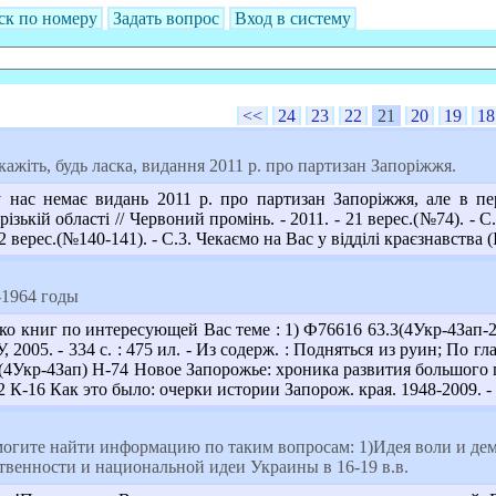
ск по номеру
Задать вопрос
Вход в систему
<<
24
23
22
21
20
19
18
ажіть, будь ласка, видання 2011 р. про партизан Запоріжжя.
нас немає видань 2011 р. про партизан Запоріжжя, але в пері
ізькій області // Червоний промінь. - 2011. - 21 верес.(№74). - С
 22 верес.(№140-141). - С.3. Чекаємо на Вас у відділі краєзнавства 
-1964 годы
ко книг по интересующей Вас теме : 1) Ф76616 63.3(4Укр-4Зап-2
У, 2005. - 334 с. : 475 ил. - Из содерж. : Подняться из руин; По 
(4Укр-4Зап) Н-74 Новое Запорожье: хроника развития большого го
 К-16 Как это было: очерки истории Запорож. края. 1948-2009. - З
могите найти информацию по таким вопросам: 1)Идея воли и дем
венности и национальной идеи Украины в 16-19 в.в.