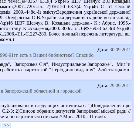
ас теме:1)940357 63.3(4 Укр)46 Ш37 Шевчук В.О.Козацька
амота,2007.-720с.:іл. 2)956120 63.3(4 Укр)46 С 51 Смолій
мія, 2009.-448с.-Із змісту:Зародження української державної
59. Онуфрієнко О.В.Українська державність доби козацької:від
4 Укр)46 Ш37 Шевчук В. Козацька держава.- К.: Абрис, 1995.-
го стану.-К.:Академія,2000.-300с.: іл. 6)Ф76933 63.3(4 Укр)46
.-К.,2006.-Т.1.-С.227-280. Более полный перечень литературы вы
5комн.)
Дата:
30.09.2011
90-91гг. есть в Вашей библиотеке? Спасибо.
равда", "Запорозька Січ","Индустриальное Запорожье", "Миг"и
 работать с картотекой "Періодичні видання". 2-ой этаж,комн.
Дата:
29.09.2011
. в Запорожский областной и городской
и опубликованы в следующих источниках: 1)Повідомлення про
- С.2-3; 2)Список обраних депутатів Запорізької міської ради //
ета по партийным спискам // Миг.- 2010.- 11 нояб.
>>