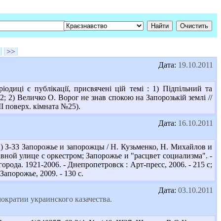
>>
Дата:
19.10.2011
одиці є публікації, присвячені цій темі : 1) Підпільний та
.2; 2) Величко О. Ворог не знав спокою на Запорозькій землі //
(ІІ поверх. кімната №25).
Дата:
16.10.2011
) З-33 Запорожье и запорожцы / Н. Кузьменко, Н. Михайлов и
главной улице с оркестром; Запорожье и "расцвет социализма". -
рода. 1921-2006. - Днепропетровск : Арт-пресс, 2006. - 215 с;
апорожье, 2009. - 130 с.
Дата:
03.10.2011
ократии украинского казачества.