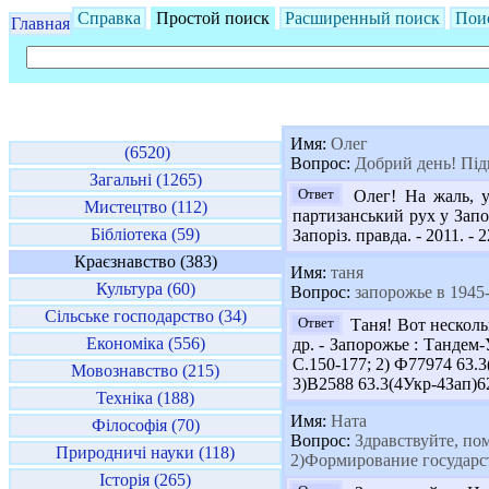
Справка
Простой поиск
Расширенный поиск
Пои
Главная
Имя:
Олег
(6520)
Вопрос:
Добрий день! Підк
Загальні (1265)
Ответ
Олег! На жаль, у 
Мистецтво (112)
партизанський рух у Запор
Бібліотека (59)
Запоріз. правда. - 2011. -
Краєзнавство (383)
Имя:
таня
Культура (60)
Вопрос:
запорожье в 1945
Сільське господарство (34)
Ответ
Таня! Вот несколь
Економіка (556)
др. - Запорожье : Тандем-
С.150-177; 2) Ф77974 63.3
Мовознавство (215)
3)В2588 63.3(4Укр-4Зап)62
Техніка (188)
Имя:
Ната
Філософія (70)
Вопрос:
Здравствуйте, по
Природничі науки (118)
2)Формирование государст
Історія (265)