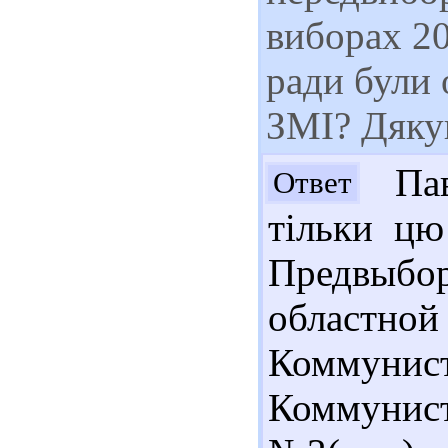
виборах 20
ради були 
ЗМІ? Дяк
Пав
Ответ
тільки цю
Предвыбо
облас
Коммунис
Коммуни