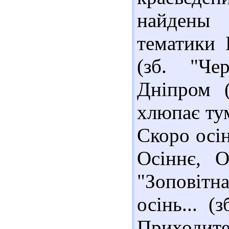
найдены
тематики 
(зб. "Че
Дніпром (
хлюпає ту
Скоро осін
Осіннє, О
"Зоповітн
осінь... (
Приходите