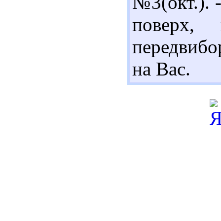
№3(окт.). -
поверх,
передвибо
на Вас.