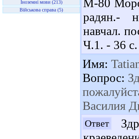
М-80 Моро
Іноземні мови (213)
Військова справа (5)
радян.- н
навчал. по
Ч.1. - 36 с.
Имя:
Tatia
Вопрос:
Зд
пожалуйста
Василия Д
Здра
Ответ
краеведе