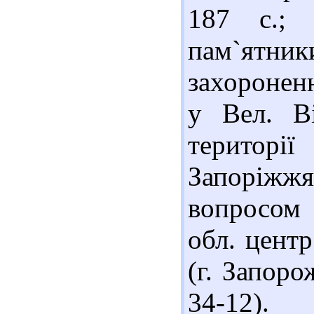
187 с.; 
пам`ятник
захоронен
у Вел. Ві
територі
Запоріжж
вопросом
обл. цент
(г. Запоро
34-12).