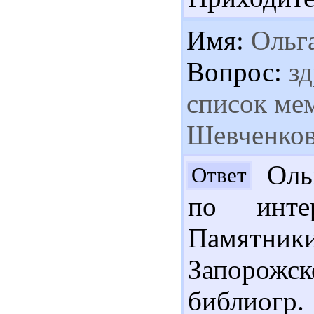
Имя:
Ольг
Вопрос:
зд
список ме
Шевченковс
Ольг
Ответ
по инте
Памятни
Запорожс
библиогр.