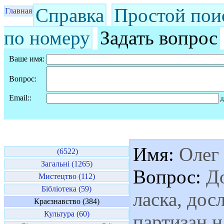
Справка
Простой пои
Главная
по номеру
Задать вопрос
Ваше имя:
Вопрос:
Email::
д
Имя:
Олег
(6522)
Загальні (1265)
Вопрос:
До
Мистецтво (112)
Бібліотека (59)
ласка, дос
Краєзнавство (384)
Культура (60)
партизан н