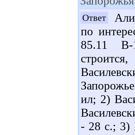
Запорожья.
Алис
Ответ
по интере
85.11 В-
строится
Василевс
Запорожье :
ил; 2) Вас
Василевски
- 28 с.; 3