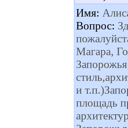
Имя:
Алис
Вопрос:
Зд
пожалуйст
Магара, Го
Запорожья 
стиль,архи
и т.п.)Зап
площадь пр
архитектур