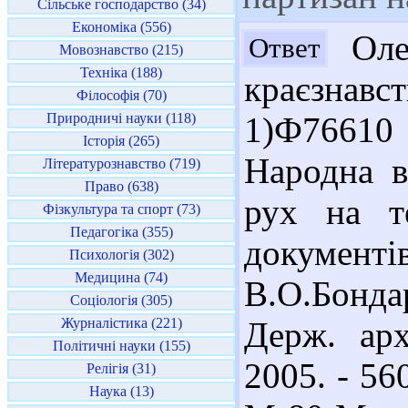
Сільське господарство (34)
Економіка (556)
Олег
Ответ
Мовознавство (215)
Техніка (188)
краєзнавс
Філософія (70)
Природничі науки (118)
1)Ф76610
Історія (265)
Народна в
Літературознавство (719)
Право (638)
рух на те
Фізкультура та спорт (73)
Педагогіка (355)
документі
Психологія (302)
Медицина (74)
В.О.Бонда
Соціологія (305)
Журналістика (221)
Держ. арх
Політичні науки (155)
2005. - 56
Релігія (31)
Наука (13)