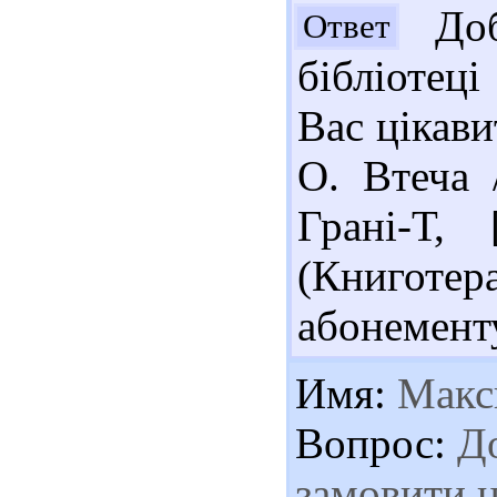
Доб
Ответ
бібліотец
Вас цікав
О. Втеча 
Грані-Т,
(Книготера
абонементу
Имя:
Макс
Вопрос:
До
замовити н