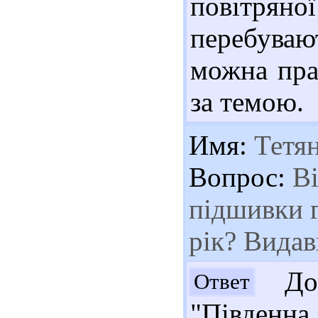
повітря
перебуваю
можна пра
за темою.
Имя:
Тетя
Вопрос:
Ві
підшивки г
рік? Вида
Доб
Ответ
"Південна 