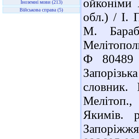
ойконіми 
Іноземні мови (213)
Військова справа (5)
обл.) / І.
М. Бараб
Мелітопол
Ф 80489 
Запорізька
словник. 
Мелітоп., 
Якимів. 
Запоріжжя 