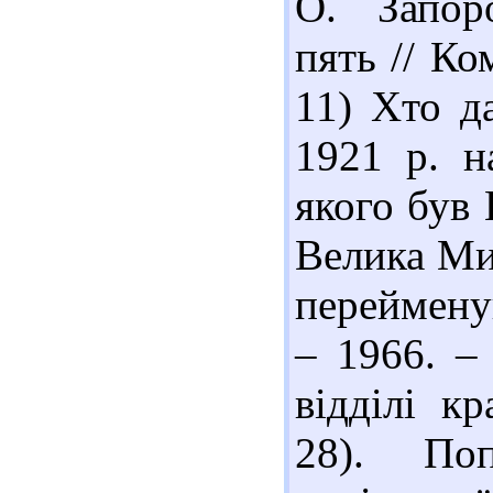
О. Запор
пять // Ко
11) Хто д
1921 р. на
якого був
Велика Ми
перейменув
– 1966. –
відділі кр
28). По