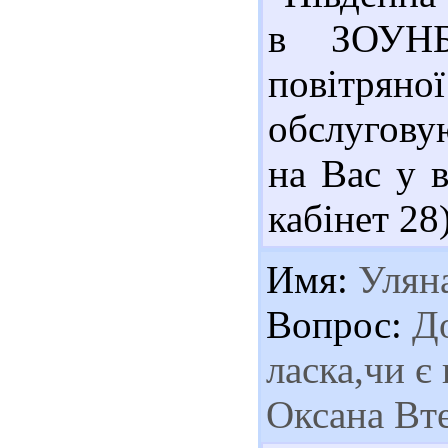
в ЗОУНБ
повітрян
обслугову
на Вас у в
кабінет 28)
Имя:
Улян
Вопрос:
До
ласка,чи є
Оксана Вте