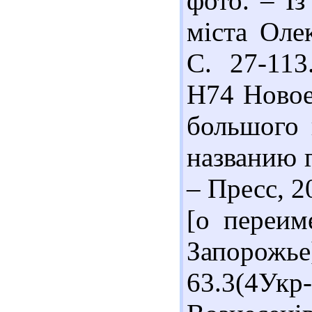
фото. – Із
міста Оле
С. 27-113
Н74 Новое
большого 
названию 
– Пресс, 20
[о переим
Запорожь
63.3(4У