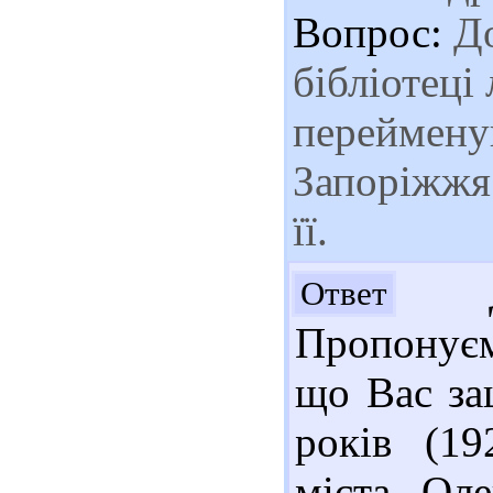
Вопрос:
До
бібліотеці
перейменув
Запоріжжя?
її.
До
Ответ
Пропонуєм
що Вас зац
років (19
міста Оле