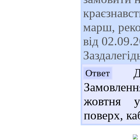
краєзнавст
марш, реко
від 02.09.
Заздалегід
Доб
Ответ
Замовленн
жовтня у
поверх, ка