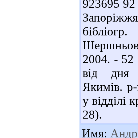
923695 92 
Запоріжжя 
бібліог
Шершньов
2004. - 52 
від дня 
Якимів. р-
у відділі 
28).
Имя:
Андр