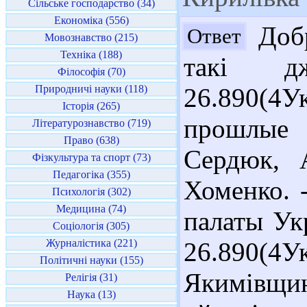
Сільське господарство (34)
Економіка (556)
Добр
Ответ
Мовознавство (215)
Техніка (188)
такі д
Філософія (70)
Природничі науки (118)
26.890(4У
Історія (265)
прошлые 
Літературознавство (719)
Право (638)
Сердюк, 
Фізкультура та спорт (73)
Педагогіка (355)
Хоменко. 
Психологія (302)
Медицина (74)
палаты Укр
Соціологія (305)
Журналістика (221)
26.890(4У
Політичні науки (155)
Якимівщи
Релігія (31)
Наука (13)