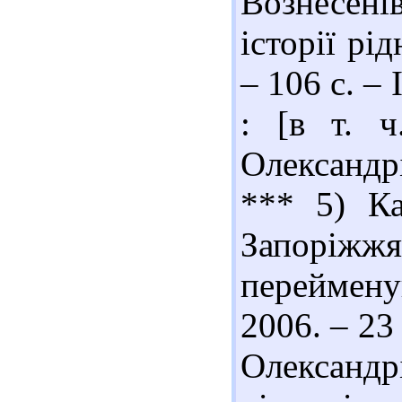
Вознесенів
історії рі
– 106 с. –
: [в т. ч
Олександрі
*** 5) Ка
Запоріж
перейменув
2006. – 23 
Олександрі