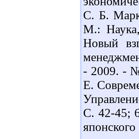
экономиче
С. Б. Марк
М.: Наука
Новый вз
менеджмен
- 2009. - 
Е. Соврем
Управление
С. 42-45; 
японского