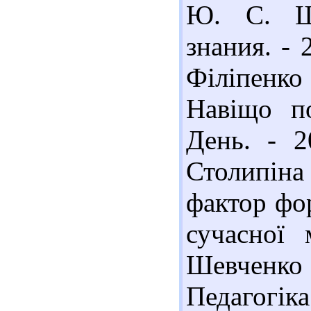
Ю. С. Ша
знания. - 
Філіпенко
Навіщо по
День. - 2
Столипіна
фактор фо
сучасної 
Шевченко 
Педагогіка.