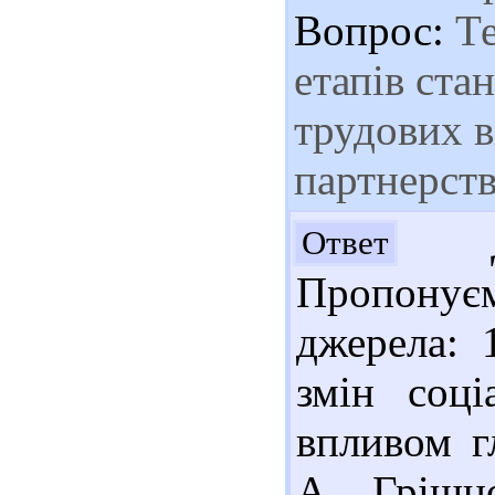
Вопрос:
Те
етапів ста
трудових в
партнерст
До
Ответ
Пропонує
джерела: 
змін соці
впливом г
А. Грішно