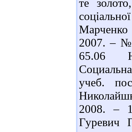
те золото
соціальн
Марченко 
2007. – № 
65.06 Н
Социальная
учеб. по
Николайш
2008. – 
Гуревич 