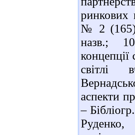
партнерств
ринкових 
№ 2 (165).
назв.; 1
концепції 
світлі 
Вернадськ
аспекти пр
– Бібліогр.
Руденко