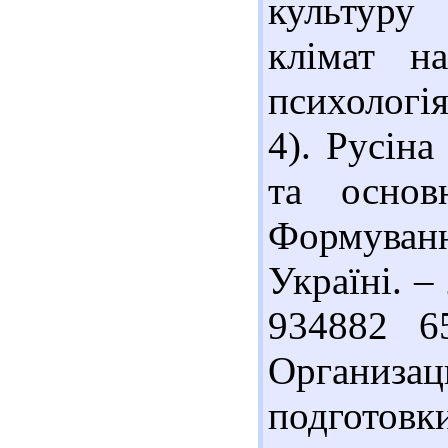
культуру 
клімат на
психологія
4). Русіна
та основ
Формува
Україні. –
934882 6
Организац
подгото