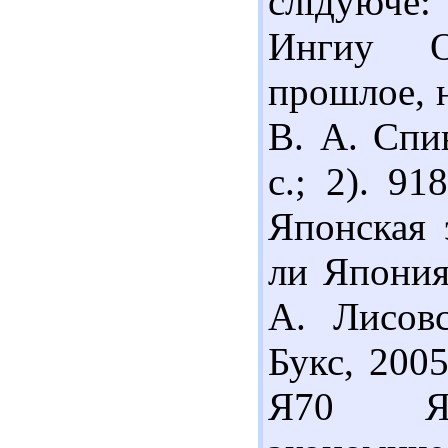
слідуюче:
Ингиу О
прошлое, н
В. А. Спив
с.; 2). 9
Японская 
ли Япония 
А. Лисов
Букс, 2005
Я70 Яп