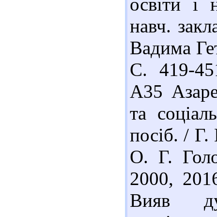
освіти і 
навч. закл
Вадима Гет
С. 419-45
А35 Азаре
та соціал
посіб. / Г.
О. Г. Гол
2000, 2016
Вияв ду