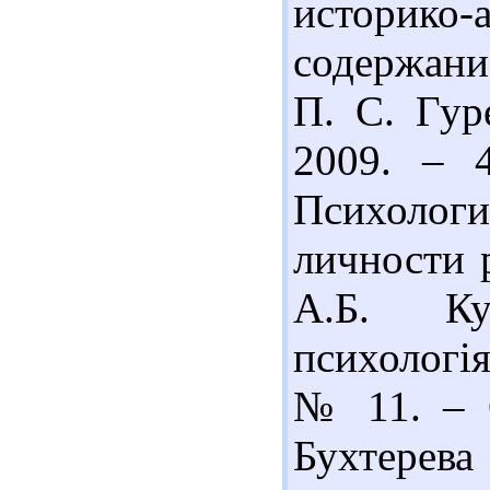
историко-
содержани
П. С. Гур
2009. – 4
Психоло
личности 
А.Б. Ку
психологія
№ 11. – С
Бухтерева