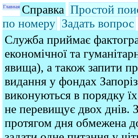
Справка
Простой пои
Главная
по номеру
Задать вопрос
Служба приймає фактогра
економічної та гуманітарн
явища), а також запити п
видання у фондах Запорі
виконуються в порядку їх
не перевищує двох днів. З
протягом дня обмежена до
задати одне питання у чі