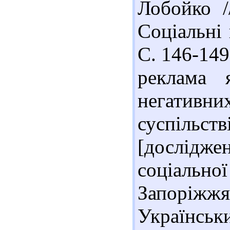
Лобойко /
Соціальні 
С. 146-149
реклама 
негатив
суспільс
[дослідже
соціально
Запоріж
Українськи