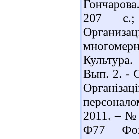
Гончарова
207 с.
Организ
многомер
Культура.
Вып. 2. - 
Організац
персонало
2011. – № 
Ф77 Фон