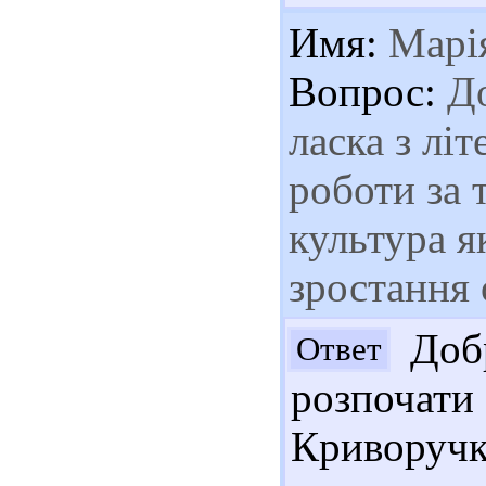
Имя:
Марі
Вопрос:
До
ласка з лі
роботи за 
культура я
зростання 
Добр
Ответ
розпоча
Криворучк