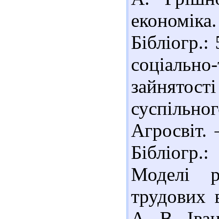
економіка
Бібліогр.:
соціаль
зайнятості
суспільно
Агросвіт. 
Бібліогр.:
Моделі р
трудових 
А. В. Іва