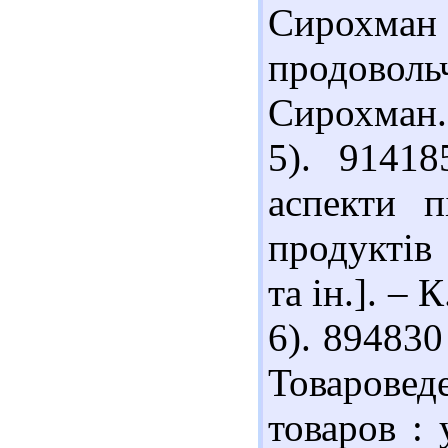
Сирохма
продовольч
Сирохман. 
5). 91418
аспекти п
продуктів 
та ін.]. – 
6). 894830
Товарове
товаров : 