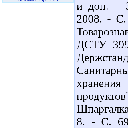
и доп. – 
2008. - С.
Товарознав
ДСТУ 3993
Держстанда
Санитарн
хранени
продуктов"
Шпаргалка 
8. - С. 6