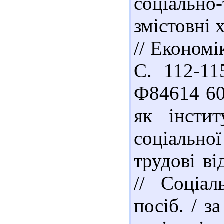
соціально-
змістовні 
// Економі
С. 112-115
Ф84614 60
як інсти
соціальної
трудові ві
// Соціал
посіб. / з