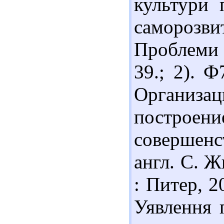
культури 
самороз
Проблеми н
39.; 2). 
Организац
постр
совершенс
англ. С. Ж
: Питер, 2
Уявлення 