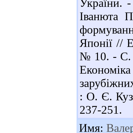
України. -
Іванюта П
формуванн
Японії // 
№ 10. - С.
Економі
зарубіжних 
: О. Є. Куз
237-251.
Имя:
Вале