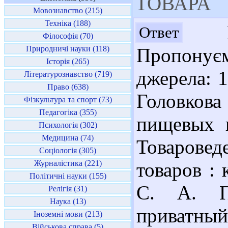
ТОВАРА
Мовознавство (215)
Техніка (188)
Ша
Ответ
Філософія (70)
Природничі науки (118)
Пропонує
Історія (265)
джерела: 1
Літературознавство (719)
Право (638)
Головков
Фізкультура та спорт (73)
Педагогіка (355)
пищевых п
Психологія (302)
Медицина (74)
Товарове
Соціологія (305)
Журналістика (221)
товаров : 
Політичні науки (155)
С. А. Пр
Релігія (31)
Наука (13)
приватный 
Іноземні мови (213)
Військова справа (5)