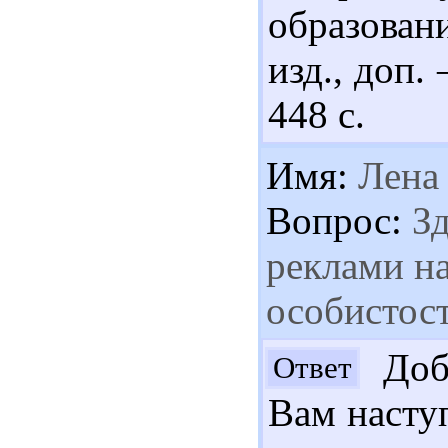
образован
изд., доп.
448 с.
Имя:
Лена
Вопрос:
Зд
реклами н
особистост
Добр
Ответ
Вам наступ