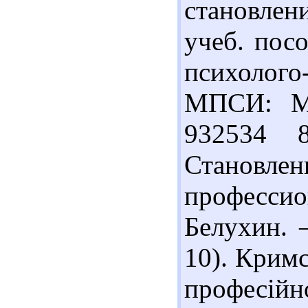
становлен
учеб. посо
психолого
МПСИ: МО
932534 
Становлен
профессион
Белухин. 
10). Крим
професій