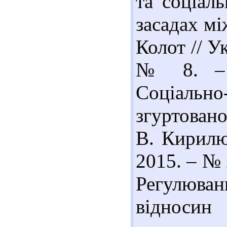
та соціал
засадах мі
Колот // У
№ 8. – С
Соціально
згуртовано
В. Кирилюк
2015. – № 2
Регулюв
відноси