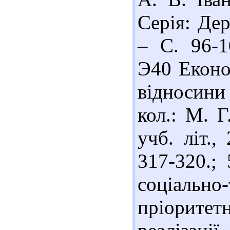
Серія: Дер
– С. 96-1
Э40 Економ
відносини 
кол.: М. Г
учб. літ.,
317-320.; 
соціально
пріорите