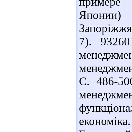
примере
Японии) 
Запоріжжя,
7). 9326
менеджмен
менеджмент
С. 486-50
менед
функціона
економіка. 