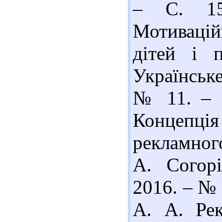
– С. 15
Мотивацій
дітей і п
Українське
№ 11. – С
Концепці
рекламного
А. Согорі
2016. – № 
А. А. Рек