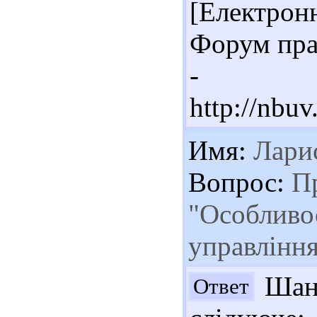
[Електронн
Форум прав
- Ре
http://nbu
Имя:
Лари
Вопрос:
Пр
"Особливос
управлінн
Шано
Ответ