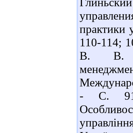
Глиньск
управлен
практики у
110-114; 1
В. В. О
менеджм
Междунаро
- С. 91
Особлив
управлін