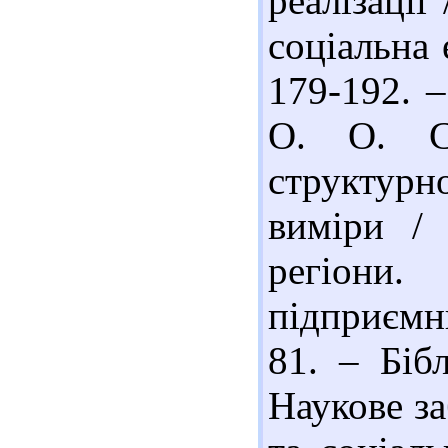
реалізації
соціальна 
179-192. –
О. О. Со
структурн
виміри /
регіони
підприємни
81. – Бібл
Наукове з