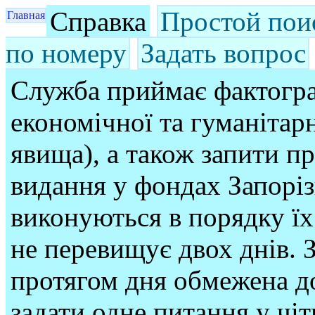
Справка
Простой пои
Главная
по номеру
Задать вопрос
Служба приймає фактогра
економічної та гуманітарн
явища), а також запити п
видання у фондах Запорі
виконуються в порядку їх
не перевищує двох днів. З
протягом дня обмежена до
задати одне питання у чі