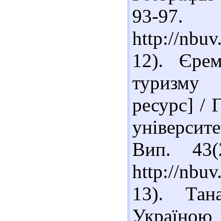
93-
http://nbu
12). Єрем
туризму 
ресурс] / 
університе
Вип. 43
http://nb
13). Тан
Україно