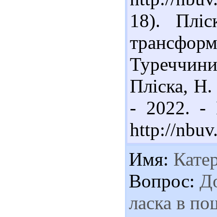
18). Плі
трансформ
Туреччини
Пліска, Н.
- 2022. -
http://nbu
Имя:
Кате
Вопрос:
До
ласка в по