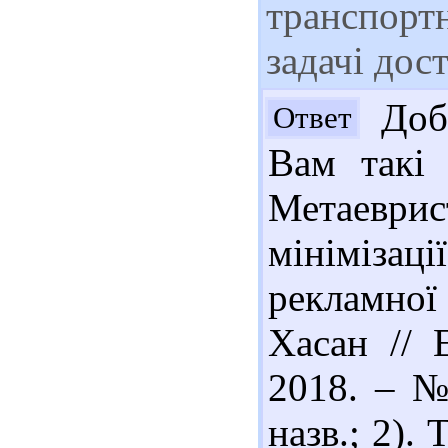
транспортн
задачі дос
Добр
Ответ
Вам такі 
Метаеври
мініміза
рекламної 
Хасан // 
2018. – № 
назв.; 2).