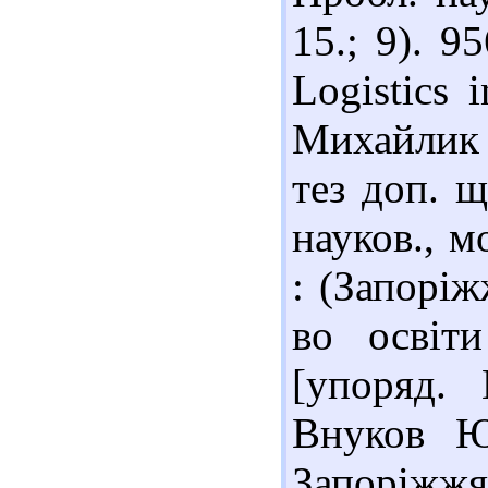
15.; 9). 
Logistics 
Михайлик 
тез доп. щ
науков., м
: (Запоріж
во освіт
[упоряд. 
Внуков Ю.
Запоріжжя