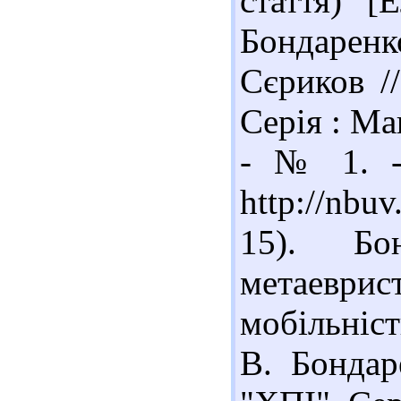
стаття) [
Бондарен
Сєриков //
Серія : Ма
- № 1. -
http://nbu
15). Бо
метаеври
мобільніс
В. Бондар