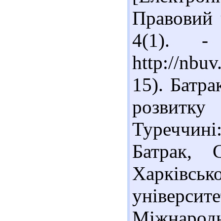
Правовий 
4(1). 
http://nbu
15). Батр
розвитку
Туреччині
Батрак, 
Харків
університе
Міжнарод