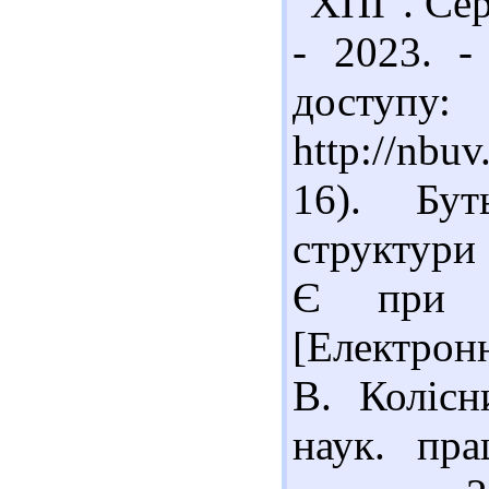
"ХПІ". Се
- 2023. 
доступу:
http://nbu
16). Бут
структури
Є при ко
[Електронн
В. Колісн
наук. пра