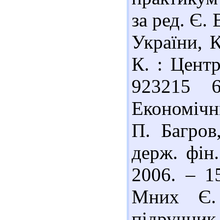
за ред. Є.
України, К
К. : Центр
923215 
Економічни
П. Багров
держ. фін.
2006. – 1
Мних Є. 
підручник