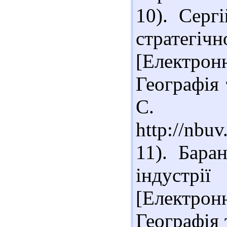
10). Серг
стратег
[Електронн
Географія 
С. 4
http://nbu
11). Бара
індустр
[Електронн
Географія т