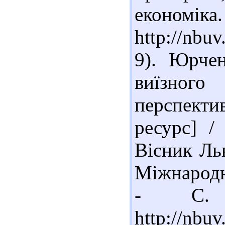
економік
http://nbu
9). Юрче
виїзного 
перспект
ресурс] /
Вісник Льв
Міжнародні
- С. 
http://nb