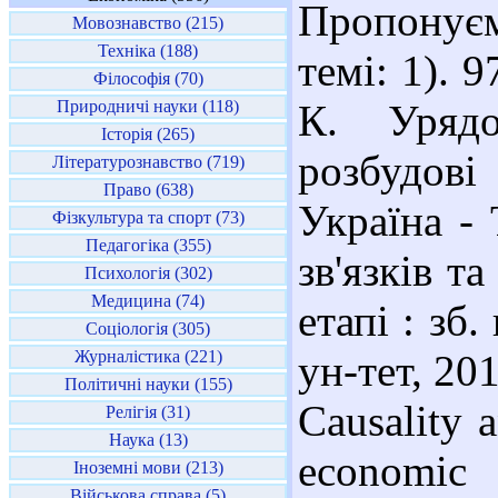
Пропонуєм
Мовознавство (215)
Техніка (188)
темі: 1). 
Філософія (70)
Природничі науки (118)
К. Урядо
Історія (265)
розбудов
Літературознавство (719)
Право (638)
Україна - 
Фізкультура та спорт (73)
Педагогіка (355)
зв'язків т
Психологія (302)
Медицина (74)
етапі : зб.
Соціологія (305)
Журналістика (221)
ун-тет, 201
Політичні науки (155)
Causality 
Релігія (31)
Наука (13)
economi
Іноземні мови (213)
Військова справа (5)