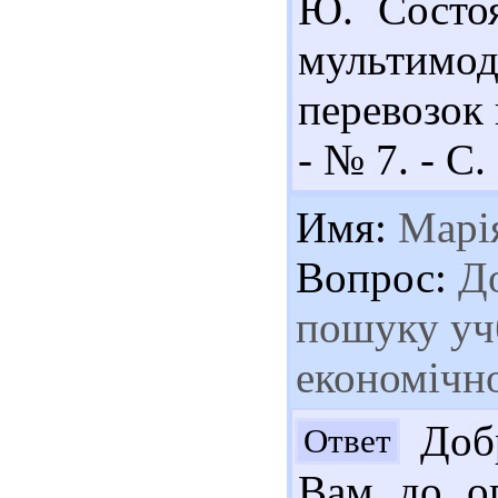
Ю. Состоя
мультимо
перевозок 
- № 7. - С.
Имя:
Марі
Вопрос:
До
пошуку учб
економічно
Добр
Ответ
Вам до оп