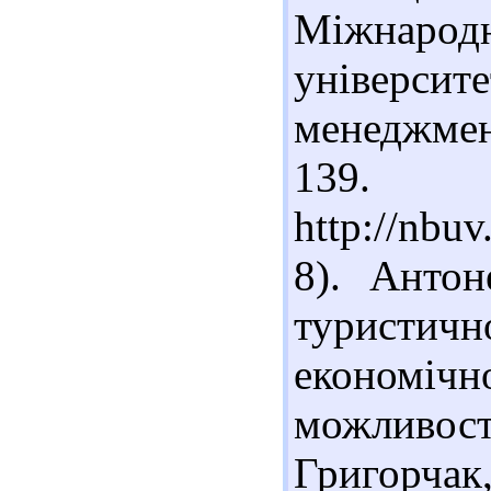
Міжнар
універси
менеджмент
13
http://nb
8). Антон
туристичн
економіч
можливост
Григорчак