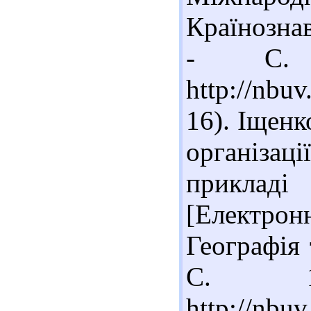
Країнознав
- С. 
http://nb
16). Іщенк
організац
приклад
[Електрон
Географія 
С. 1
http://nbu