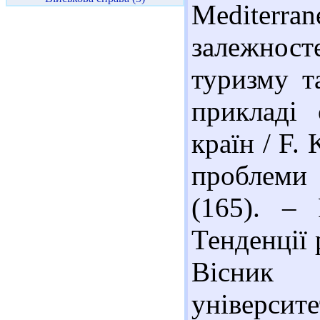
Mediterr
залежно
туризму т
прикладі 
країн / F. 
проблеми
(165). – 
Тенденції 
Вісник К
університ