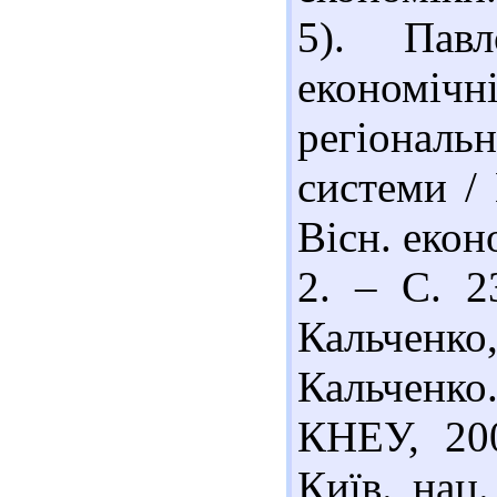
5). Павл
економі
регіональ
системи / 
Вісн. екон
2. – С. 2
Кальченк
Кальченко.
КНЕУ, 200
Київ. нац.