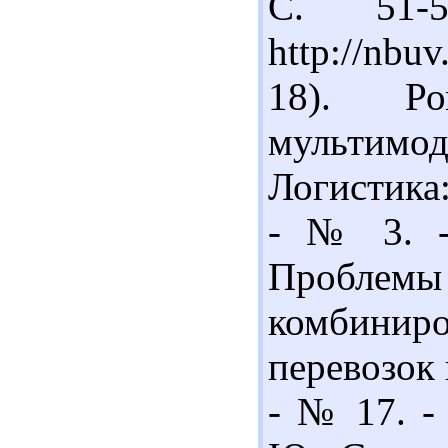
С. 51-
http://nbu
18). Ро
мультим
Логистика
- № 3. -
Проблемы
комбинир
перевозок 
- № 17. - 