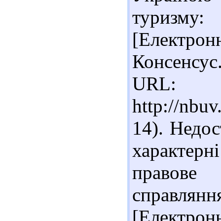
туризму:
[Електронн
Консенсус.
URL:
http://nbu
14). Недос
характер
правове
справлян
[Електронн