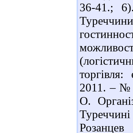
36-41.; 6
Туреччин
гостинност
можливост
(логісти
торгівля:
2011. – № 
О. Органі
Туреччині
Розанце