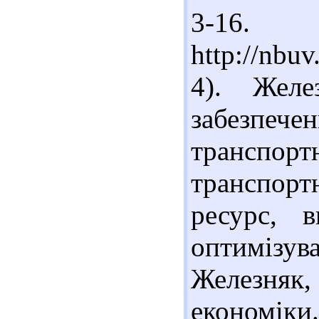
3-16.
http://nbu
4). Желе
забезпече
транспортн
транспор
ресурс, в
оптимізу
Железняк,
економіки.