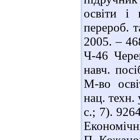
освіти і 
перероб. т
2005. – 46
Ч-46 Чере
навч. посі
М-во осві
нац. техн. 
с.; 7). 92
Економічни
П. Кожанов