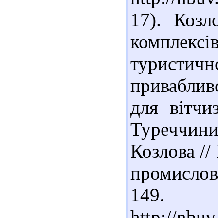
17). Козл
комплексі
туристи
приваблив
для вітчи
Туреччини)
Козлова //
промислово
14
http://nbu