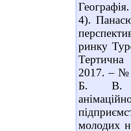
Географія.
4). Панас
перспект
ринку Тур
Тертична 
2017. – № 
Б. В. 
анімацій
підприєм
молодих н