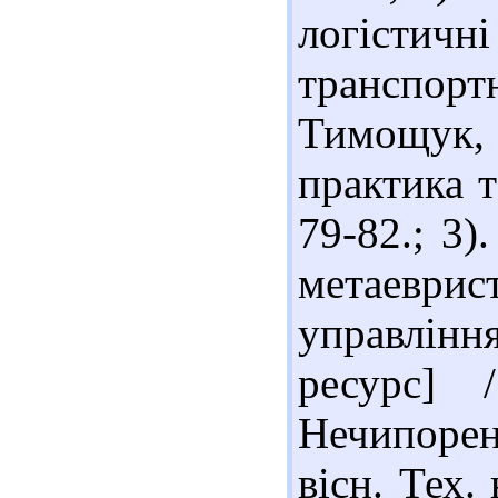
логісти
транспор
Тимощук, 
практика т
79-82.; 3)
метаеврис
управлін
ресурс]
Нечипорен
вісн. Тех. 