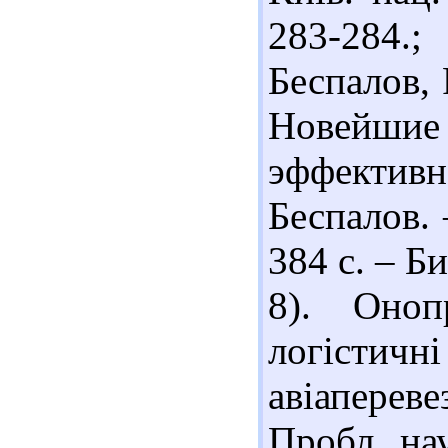
283-284.
Беспалов, 
Новейши
эффективн
Беспалов. 
384 с. – Би
8). Оноп
логістич
авіапереве
Пробл. на