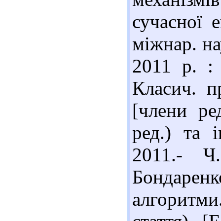
сучасної е
міжнар. на
2011 р. :
Класич. пр
[члени ре
ред.) та 
2011.- Ч
Бондарен
алгоритми.