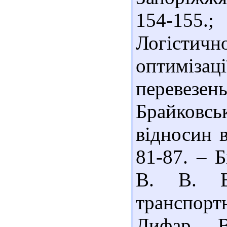
154-155.
Логістичн
оптиміз
перевезен
Брайковс
відносин в
81-87. – Б
В. В. Вз
транспорт
Лифар, В