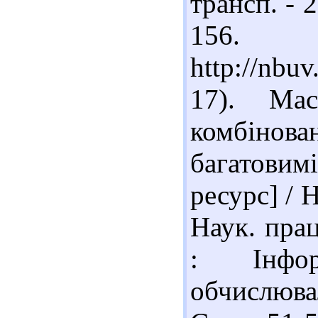
трансп. - 2
156. 
http://nbu
17). Мас
комбінова
багатови
ресурс] / 
Наук. прац
: Інфор
обчислювал