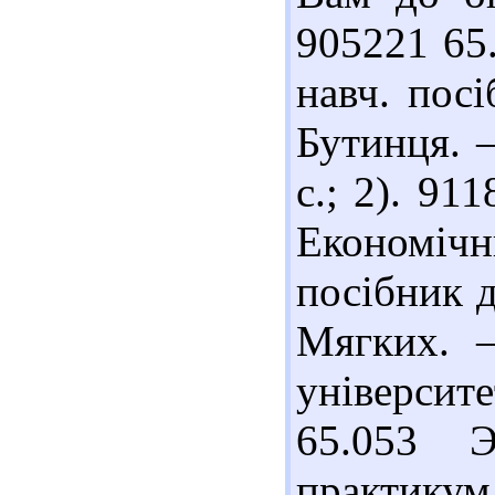
905221 65
навч. посі
Бутинця. 
с.; 2). 91
Економічни
посібник д
Мягких. –
університе
65.053 Э
практикум 