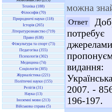
можна зна
Техніка (188)
Філософія (70)
Природничі науки (118)
Добр
Ответ
Історія (265)
потребу
Літературознавство (719)
Право (638)
джерела
Фізкультура та спорт (73)
Педагогіка (355)
пропонуєм
Психологія (302)
Медицина (74)
видання:
Соціологія (305)
Журналістика (221)
Українськ
Політичні науки (155)
2007. - 856
Релігія (31)
Наука (13)
196-197.
Іноземні мови (213)
Військова справа (5)