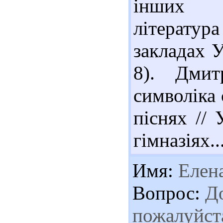
інших н
літератур
закладах У
8). Дмит
символіка 
піснях // 
гімназіях..
Имя:
Елен
Вопрос:
До
пожалуйста