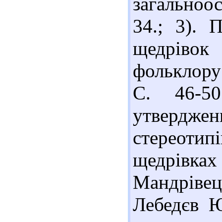
загальноос
34.; 3). 
щедрівок 
фольклору 
С. 46-5
утвердже
стереоти
щедрівка
Мандрівець
Лебедєв Ю