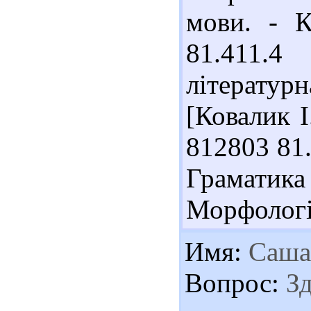
мови. - К
81.411.4
літератур
[Ковалик І.
812803 81.
Грамати
Морфологія.
Имя:
Саша
Вопрос:
Зд