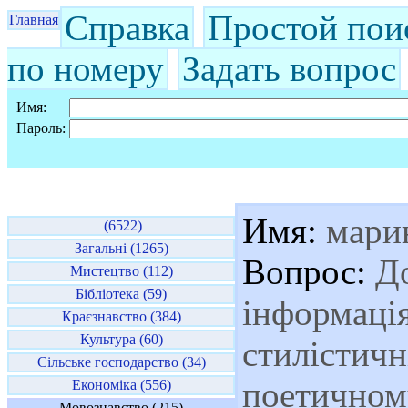
Справка
Простой пои
Главная
по номеру
Задать вопрос
Имя:
Пароль:
Имя:
мари
(6522)
Загальні (1265)
Вопрос:
До
Мистецтво (112)
Бібліотека (59)
інформація
Краєзнавство (384)
Культура (60)
стилістичн
Сільське господарство (34)
поетичному
Економіка (556)
Мовознавство (215)