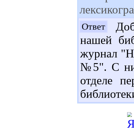
лексикогр
Доб
Ответ
нашей биб
журнал "На
№5". С ни
отделе п
библиотек