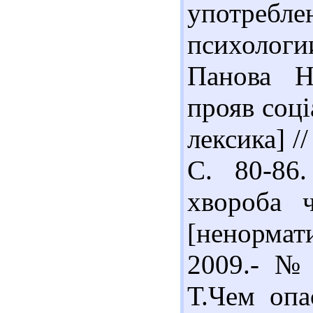
употребле
психологии
Панова Н
прояв соці
лексика] /
С. 80-86
хвороба 
[ненормат
2009.- № 
Т.Чем опа