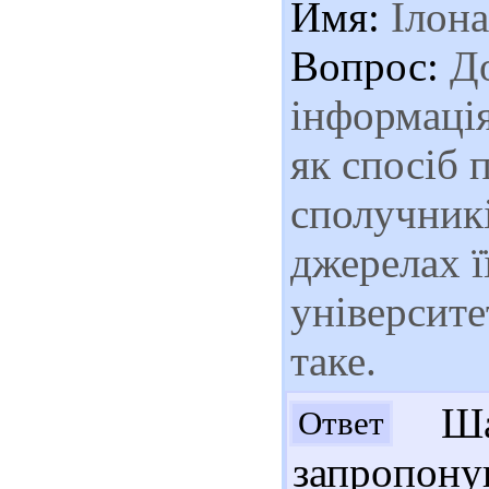
Имя:
Ілона
Вопрос:
До
інформація
як спосіб 
сполучникі
джерелах ї
університе
таке.
Шан
Ответ
запропон