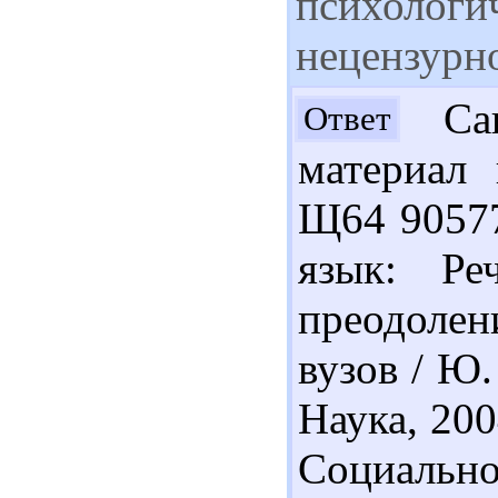
психологи
нецензурно
Саш
Ответ
материал 
Щ64 90577
язык: Ре
преодолени
вузов / Ю.
Наука, 200
Социальн