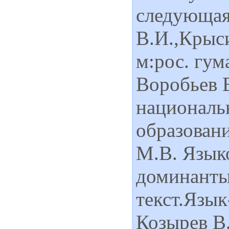
следующая 
В.И.,Крыси
м:рос. гум
Воробьев В
националь
образован
М.В. Язык
доминанты
текст.Язык
Козырев В.