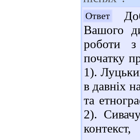
Доб
Ответ
Вашого ди
роботи з
початку п
1). Луцьк
в давніх н
та етногра
2). Сивач
контекст