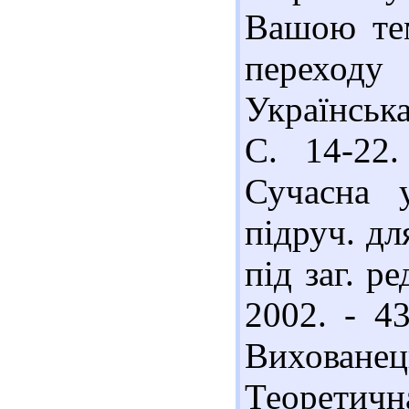
Вашою те
переходу
Українська
С. 14-22
Сучасна у
підруч. дл
під заг. ре
2002. - 4
Виховане
Теоретич