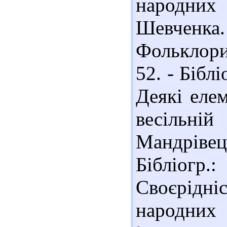
народних
Шевченка.
Фольклорис
52. - Біблі
Деякі елем
весільні
Мандрівець
Бібліогр
Своєрідніс
народних