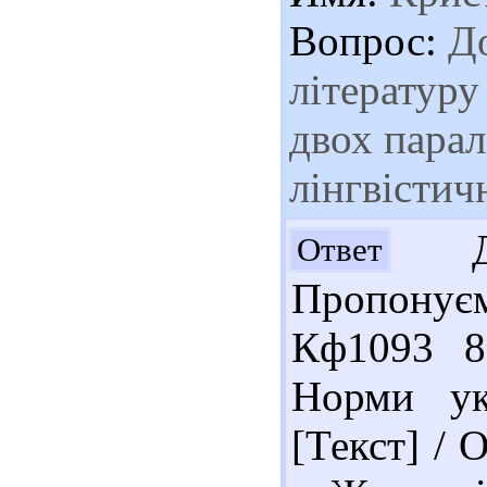
Вопрос:
До
літературу
двох пара
лінгвістич
Доб
Ответ
Пропонуєм
Кф1093 8
Норми укр
[Текст] / 