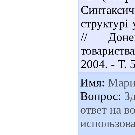
Синтакси
структурі 
// Доне
товариств
2004. - Т. 
Имя:
Мари
Вопрос:
Зд
ответ на в
использов