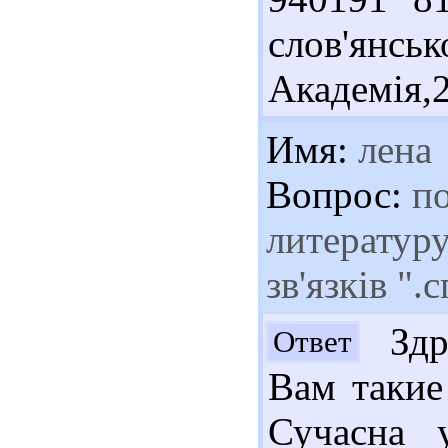
слов'янськ
Академія,2
Имя:
лена
Вопрос:
по
литератур
зв'язків ".
Здра
Ответ
Вам такие
Сучасна у