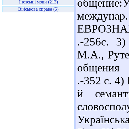
общение:
Іноземні мови (213)
Військова справа (5)
междунар
ЕВРОЗНА
.-256с. 3
М.А., Рут
общения .
.-352 с. 4
й семант
словоспол
Українська