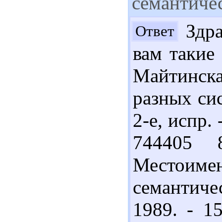
семантиче
Здра
Ответ
вам такие
Майтинска
разных сис
2-е, испр. 
744405 
Местоимен
семантиче
1989. - 1