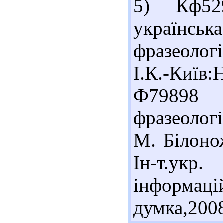
5) Кф52
українськ
фразеологі
І.К.-Київ:
Ф79898 
фразеологі
М. Білоно
Ін-т.ук
інформа
думка,2008 