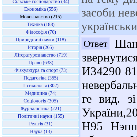
Сільське господарство (34)
засоби нев
Економіка (556)
Мовознавство (215)
українськи
Техніка (188)
Філософія (70)
Природничі науки (118)
Шано
Ответ
Історія (265)
звернути
Літературознавство (719)
Право (638)
И34290 81.
Фізкультура та спорт (73)
Педагогіка (355)
невербальн
Психологія (302)
Медицина (74)
ге вид. з
Соціологія (305)
Журналістика (221)
України,2
Політичні науки (155)
Н95 Нэпп
Релігія (31)
Наука (13)