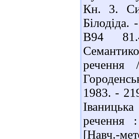
Кн. 3. Си
Білодіда. 
B94 81.
Семантик
речення 
Городенсь
1983. - 21
Іваницьк
речення :
[Навч.-мет