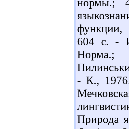
нормы.; 
языкозна
функции, 
604 с. - 
Норма.;
Пилинськи
- К., 197
Мечковс
лингвистик
Природа я