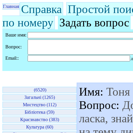
Справка
Простой пои
Главная
по номеру
Задать вопрос
Ваше имя:
Вопрос:
Email::
д
Имя:
Тоня
(6520)
Загальні (1265)
Вопрос:
До
Мистецтво (112)
Бібліотека (59)
ласка, зна
Краєзнавство (383)
Культура (60)
на тему ди