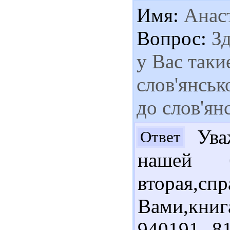
Имя:
Анас
Вопрос:
Зд
у Вас таки
слов'янськ
до слов'ян
Уваж
Ответ
нашей б
вторая,сп
Вами,кни
940191 8