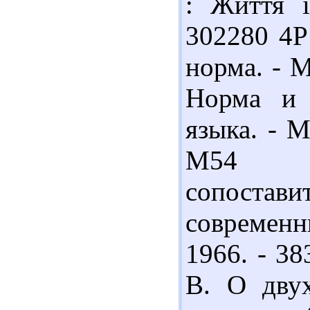
: Життя і
302280 4Р
норма. - М
Норма и 
языка. - М
М54 Ме
сопост
современн
1966. - 38
В. О двух