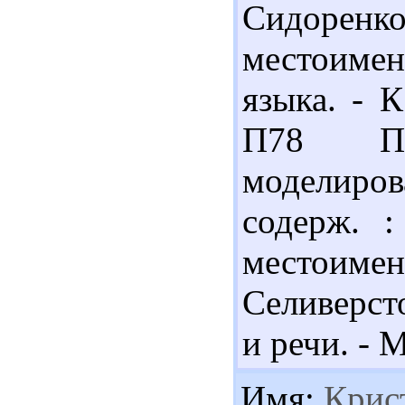
Сидоренк
местоиме
языка. - К
П78 Про
моделирова
содерж. 
местоимен
Селиверст
и речи. - М
Имя:
Крис