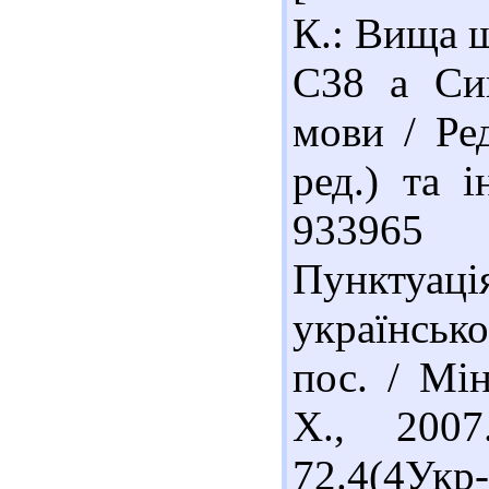
К.: Вища ш
С38 а Син
мови / Ре
ред.) та і
933965 
Пунктуа
українсько
пос. / Мін
Х., 200
72.4(4У