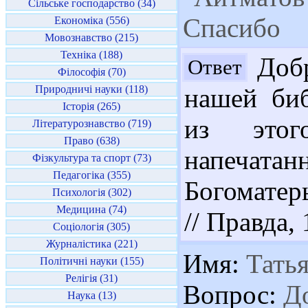
Сільське господарство (34)
Спасибо
Економіка (556)
Мовознавство (215)
Техніка (188)
Добр
Ответ
Філософія (70)
Природничі науки (118)
нашей биб
Історія (265)
из этог
Літературознавство (719)
Право (638)
напечата
Фізкультура та спорт (73)
Педагогіка (355)
Богоматерь
Психологія (302)
Медицина (74)
// Правда, 
Соціологія (305)
Журналістика (221)
Имя:
Татья
Політичні науки (155)
Релігія (31)
Вопрос:
До
Наука (13)