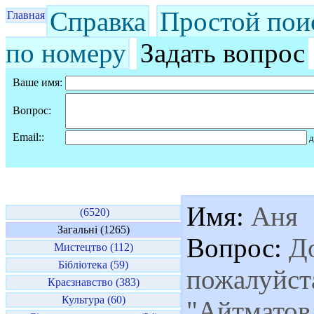
Справка
Простой пои
Главная
по номеру
Задать вопрос
Ваше имя:
Вопрос:
Email::
д
Имя:
Аня
(6520)
Загальні (1265)
Вопрос:
До
Мистецтво (112)
Бібліотека (59)
пожалуйста
Краєзнавство (383)
Культура (60)
"Айтматов 