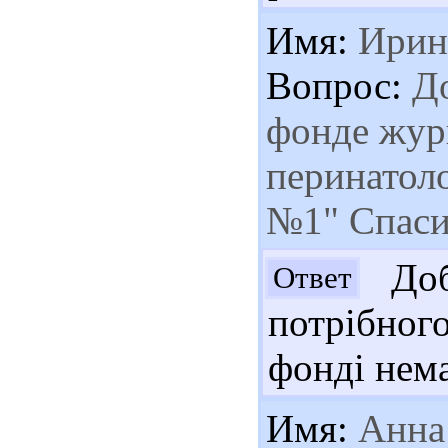
Имя:
Ирин
Вопрос:
До
фонде жур
перинатоло
№1" Спаси
Доб
Ответ
потрібно
фонді нема
Имя:
Анна