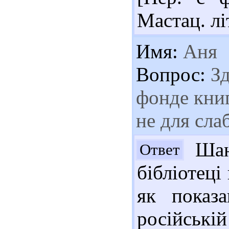
Мастац. літ
Имя:
Аня
Вопрос:
Зд
фонде книг
не для сла
Шано
Ответ
бібліотеці
як показа
російській