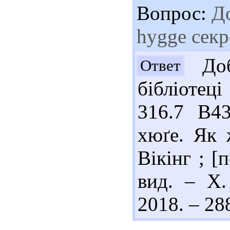
Вопрос:
До
hygge секр
Доб
Ответ
бібліотеці
316.7 В4
хюґе. Як 
Вікінг ; [п
вид. – Х.
2018. – 288