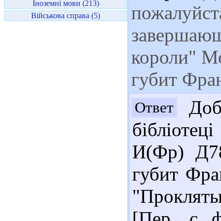
Іноземні мови (213)
пожалуйста
Військова справа (5)
завершающ
короли" М
губит Фра
Добр
Ответ
бібліотеці
И(Фр) Д7
губит Фран
"Проклят
[Пер. с 