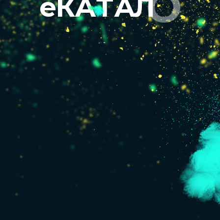
Г
О
e
К
А
Т
А
Л