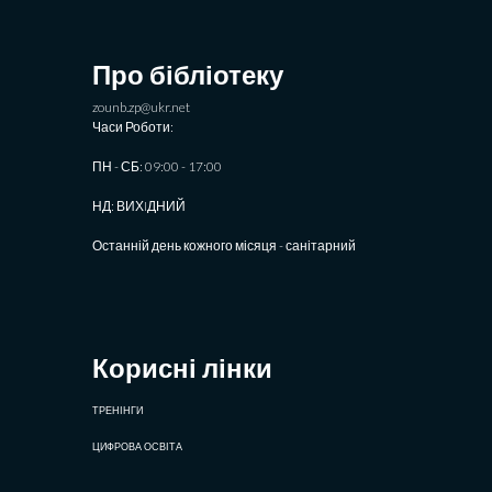
Про бібліотеку
zounb.zp@ukr.net
Часи Роботи:
ПН - СБ: 09:00 - 17:00
НД: ВИХIДНИЙ
Останній день кожного місяця - санітарний
Корисні лінки
ТРЕНІНГИ
ЦИФРОВА ОСВІТА