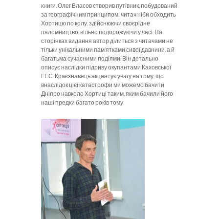
книги. Олег Власов створив путівник, побудований
за географічним принципом: читач ніби обходить
Хортицю по колу, здійснюючи своєрідне
паломництво, вільно подорожуючи у часі. На
сторінках видання автор ділиться з читачами не
тільки унікальними пам’ятками сивої давнини, а й
багатьма сучасними подіями. Він детально
описує наслідки підриву окупантами Каховської
ГЕС. Краєзнавець акцентує увагу на тому, що
внаслідок цієї катастрофи ми можемо бачити
Дніпро навколо Хортиці таким, яким бачили його
наші предки багато років тому.