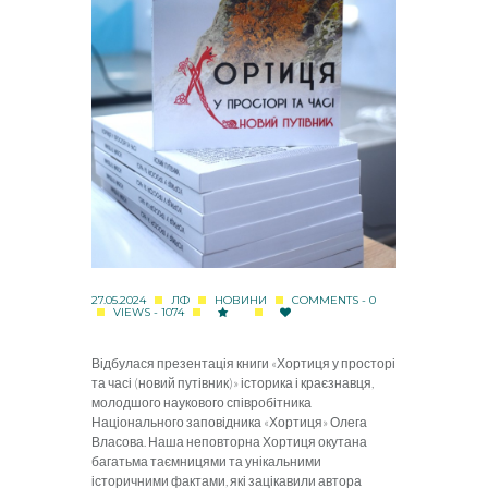
27.05.2024
ЛФ
НОВИНИ
COMMENTS - 0
VIEWS - 1074
Відбулася презентація книги «Хортиця у просторі
та часі (новий путівник)» історика і краєзнавця,
молодшого наукового співробітника
Національного заповідника «Хортиця» Олега
Власова. Наша неповторна Хортиця окутана
багатьма таємницями та унікальними
історичними фактами, які зацікавили автора