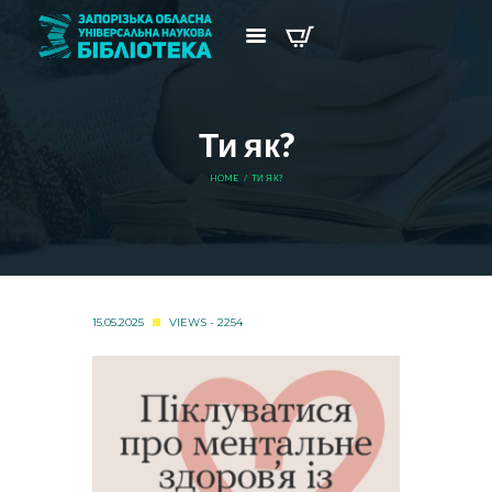
Ти як?
HOME
ТИ ЯК?
15.05.2025
VIEWS - 2254