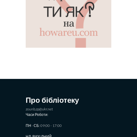
Про бібліотеку
zounb.zp@ukr.net
Часи Роботи:
ПН - СБ: 09:00 - 17:00
НД: ВИХIДНИЙ