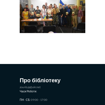
Про бібліотеку
zounb.zp@ukr.net
Часи Роботи:
ПН - СБ: 09:00 - 17:00