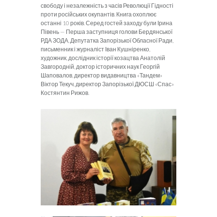
свободу і незалежність з часів Революції Гідності
проти російських окупантів. Книга охоплює
останні 10 років. Серед гостей заходу були Ірина
Півень — Перша заступниця голови Бердянської
РДА ЗОДА, Депутатка Запорізької Обласної Ради,
письменник і журналіст Іван Кушніренко,
художник, дослідник історії козацтва Анатолій
Завгородній, доктор історичних наук Георгій
Шаповалов, директор видавництва «Тандем»
Віктор Текуч, директор Запорізької ДЮСШ «Спас»
Костянтин Рижов.