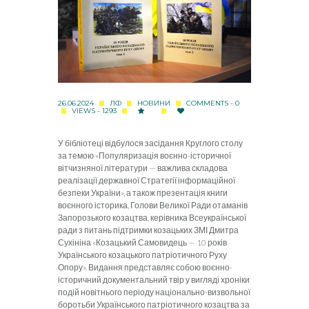
26.06.2024
ЛФ
НОВИНИ
COMMENTS - 0
VIEWS - 1293
У
бібліотеці
відбулося засідання Круглого столу
за темою «Популяризація воєнно-історичної
вітчизняної літератури — важлива складова
реалізації державної Стратегії інформаційної
безпеки України», а також презентація книги
воєнного історика, Голови Великої Ради отаманів
Запорозького козацтва, керівника Всеукраїнської
ради з питань підтримки козацьких ЗМІ Дмитра
Сухініна «Козацький Самовидець — 10 років
Українського козацького патріотичного Руху
Опору». Видання представляє собою воєнно-
історичний документальний твір у вигляді хроніки
подій новітнього періоду національно-визвольної
боротьби Українського патріотичного козацтва за