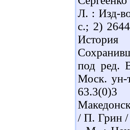
Сергеенко 
Л. : Изд-в
с.; 2) 264
История 
Сохранивш
под ред. 
Моск. ун-т
63.3(0)3
Македонск
/ П. Грин /