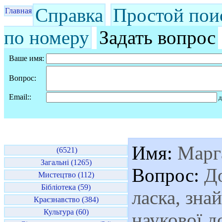
Справка
Простой пои
Главная
по номеру
Задать вопрос
Ваше имя:
Вопрос:
Email::
д
Имя:
Марг
(6521)
Загальні (1265)
Вопрос:
До
Мистецтво (112)
Бібліотека (59)
ласка, зна
Краєзнавство (384)
Культура (60)
наукової д