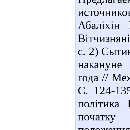
источник
Абаліхін
Вітчизняні
с. 2) Сыт
накануне
года // Ме
С. 124-13
політика 
початку 
положенн