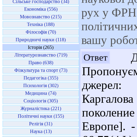
Сільське господарство (34)
рух у ФРН 
Економіка (556)
Мовознавство (215)
політичних
Техніка (188)
Філософія (70)
вашу робо
Природничі науки (118)
Історія (265)
Доб
Ответ
Літературознавство (719)
Право (638)
Пропонує
Фізкультура та спорт (73)
Педагогіка (355)
джерел:
Психологія (302)
Медицина (74)
Каргало
Соціологія (305)
Журналістика (221)
поколение 
Політичні науки (155)
Европе]. -
Релігія (31)
Наука (13)