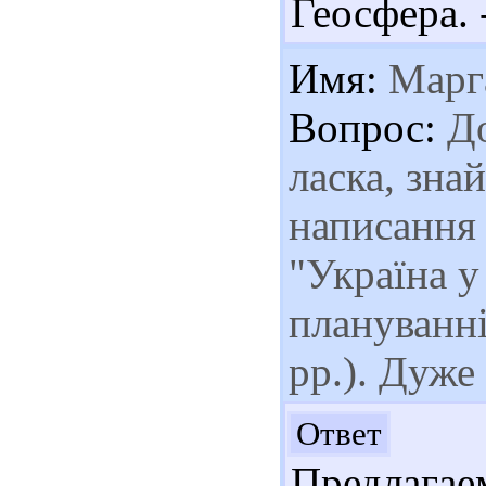
Геосфера. -
Имя:
Марг
Вопрос:
До
ласка, знай
написання 
"Україна у
плануванні
рр.). Дуже
Здр
Ответ
Предлага