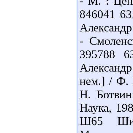
- М. : Цен
846041 63
Александр
- Смоленс
395788 6
Александр
нем.] / Ф.
Н. Ботвин
Наука, 198
Ш65 Шиф