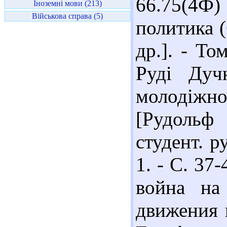
66.75(4Ф)
Іноземні мови (213)
Військова справа (5)
политика (
др.]. - То
Руді Дуч
молодіжно
[Рудольф
студент. р
1. - С. 37
война на
движения 