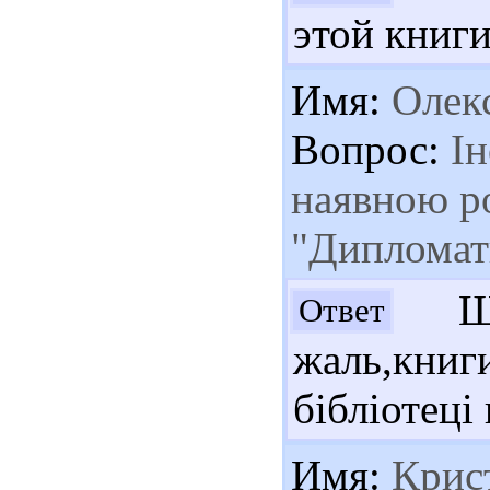
этой книги
Имя:
Олекс
Вопрос:
Ін
наявною р
"Дипломат
Шан
Ответ
жаль,книг
бібліотеці
Имя:
Крис