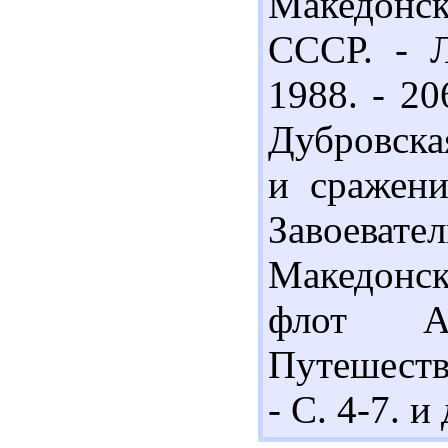
Македон
СССР. - Л
1988. - 20
Дубровска
и сражени
Завоеват
Македонско
флот Ал
Путешестви
- С. 4-7. и 