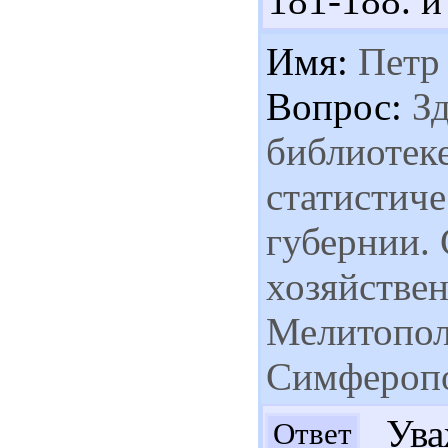
181-188. и
Имя:
Петр
Вопрос:
Зд
библиотек
статистич
губернии. 
хозяйстве
Мелитополь
Симферопол
Ува
Ответ