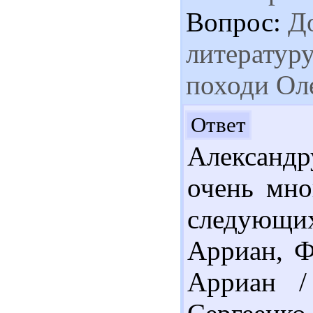
Вопрос:
До
литературу
походи Ол
Здр
Ответ
Александ
очень мно
следующи
Арриан, Ф
Арриан /