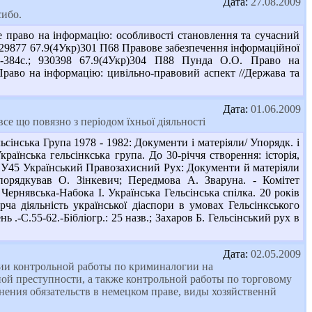
Дата:
27.08.2009
сибо.
 право на інформацію: особливості становлення та сучасний
; 929877 67.9(4Укр)301 П68 Правове забезпечення інформаційної
6.-384с.; 930398 67.9(4Укр)304 П88 Пунда О.О. Право на
аво на інформацію: цивільно-правовий аспект //Держава та
Дата:
01.06.2009
все що повязно з періодом їхньої діяльності
нська Група 1978 - 1982: Документи і матеріяли/ Упорядк. і
країнська гельсінкська група. До 30-річчя створення: історія,
6.7 У45 Український Правозахисний Рух: Документи й матеріяли
порядкував О. Зінкевич; Передмова А. Зваруна. - Комітет
 Чернявська-Набока І. Українська Гельсінська спілка. 20 років
ча діяльність української діаспори в умовах Гельсінкського
ь .-С.55-62.-Бібліогр.: 25 назв.; Захаров Б. Гельсінський рух в
Дата:
02.05.2009
ии контрольной работы по криминалогии на
ой преступности, а также контрольной работы по торговому
ения обязательств в немецком праве, виды хозяйственнй