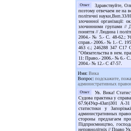
Ответ
Здравствуйте, Ол
поэтому отвечаем не на в
політичні науки,Вип.33/На
злочинної організації: о
злочинними групами // Де
поняття // Людина і політи
2004.- № 5.- С. 48-62.;
справ.- 2006.- № 1.- С. 1
463 с.; 246288 347 С17 
"Обязательства в нем. пр
11: Право.- 2006.- № 6.-
2004.- № 12.- С 47-57.
Имя:
Вика
Вопрос:
подскажите, пожал
административных правон
Ответ
Ув. Вика! Статис
Судова практика у справах
67.9(4Укр-4Зап)301 А-3
статистики у Запорізьк
административных право
стороны предлагаем про
Підприємництво, господ
неповнолітніх // Право Ук