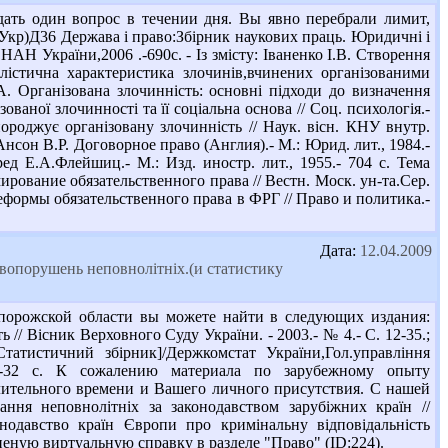
ать один вопрос в течении дня. Вы явно перебрали лимит,
4Укр)Д36 Держава і право:Збірник наукових праць. Юридичні і
НАН України,2006 .-690с. - Із змісту: Іваненко І.В. Створення
налістична характеристика злочинів,вчинених організованими
А. Організована злочинність: основні підходи до визначення
зованої злочинності та її соціальна основа // Соц. психологія.-
роджує організовану злочинність // Наук. вісн. КНУ внутр.
Ансон В.Р. Договорное право (Англия).- М.: Юрид. лит., 1984.-
д Е.А.Флейшиц.- М.: Изд. иностр. лит., 1955.- 704 с. Тема
рование обязательственного права // Вестн. Моск. ун-та.Сер.
реформы обязательственного права в ФРГ // Право и политика.-
Дата:
12.04.2009
авопорушень неповнолітніх.(и статистику
порожской области вы можете найти в следующих издания:
 // Вісник Верховного Суду України. - 2003.- № 4.- С. 12-35.;
татистичний збірник]/Держкомстат України,Гол.управління
004 .-32 с. К сожалению материала по зарубежному опыту
ительного времени и Вашего личного присутствия. С нашей
ння неповнолітніх за законодавством зарубіжних країн //
нодавство країн Європи про кримінальну відповідальність
лненую виртуальную справку в разделе "Право" (ІD:224).