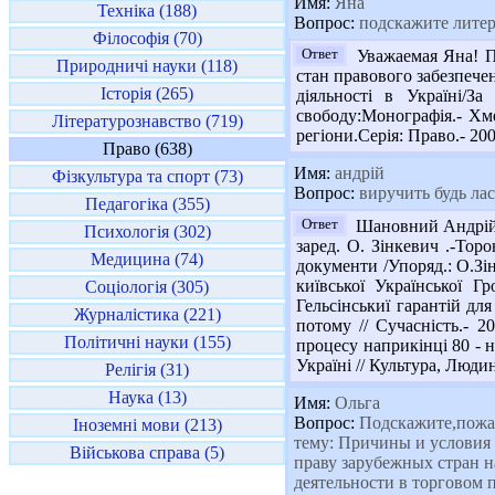
Имя:
Яна
Техніка (188)
Вопрос:
подскажите литера
Філософія (70)
Ответ
Уважаемая Яна! Пр
Природничі науки (118)
стан правового забезпечен
Історія (265)
діяльності в Україні/З
свободу:Монографія.- Хм
Літературознавство (719)
регіони.Серія: Право.- 200
Право (638)
Имя:
андрій
Фізкультура та спорт (73)
Вопрос:
виручить будь ласк
Педагогіка (355)
Ответ
Шановний Андрій! 
Психологія (302)
заред. О. Зінкевич .-Торо
Медицина (74)
документи /Упоряд.: О.Зі
київської Української 
Соціологія (305)
Гельсінськиї гарантій для
Журналістика (221)
потому // Сучасність.- 2
Політичні науки (155)
процесу наприкінці 80 - на
Україні // Культура, Людина
Релігія (31)
Наука (13)
Имя:
Ольга
Вопрос:
Подскажите,пожал
Іноземні мови (213)
тему: Причины и условия 
Військова справа (5)
праву зарубежных стран н
деятельности в торговом 