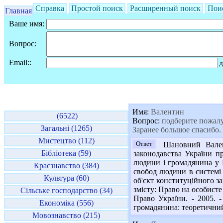
Справка
Простой поиск
Расширенный поиск
Пои
Главная
Ваше имя:
Вопрос:
Email::
д
Имя:
Валентин
(6522)
Вопрос:
подберите пожалуй
Загальні (1265)
Заранее большое спасибо.
Мистецтво (112)
Ответ
Шановний Валент
Бібліотека (59)
законодавства України пр
людини і громадянина у К
Краєзнавство (384)
свобод людини в системі 
Культура (60)
об'єкт конституційного зах
змісту: Право на особисте
Сільське господарство (34)
Право України. - 2005. 
Економіка (556)
громадянина: теоретичний т
Мовознавство (215)