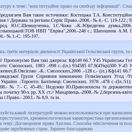
туру к теме: "конституційне право на свободу інформації". Спа
едлагаем Вам такие источники: Костецька Т.А. Конституційне
ня // Держава та регіони.Серія: Право.-2008.- № 4.- С. 119-122.
а ред. Ю.С.Шемшученка, І.С.Чижа .-К.:Юридична думка,200
ельницький:ТОВ НВП "Евріка",2006.-248 с.; Шапошник А.М. Пр
8.- № 1.-С. 195-197.
а, треба матеріали діяльності Української Гельсінської групи, та 
Пропонуємо Вам такі джерела: Кф149 66.7 У45 Українська Гельсі
нто: Смолоскип, 1983 .-998 с.-(іл.) 934585 67.9(4Укр)300 У-45 У
нкевич,В.Овсієнко .-К.: Смолоскип,2006 .-128 с.- (іл.) Кф141 6
Громадської Групи Сприяння виконанню Гельсінських Угод /У
 України .-Торонто; Балтимор: Смолоскип, 1978 .-478 с.-(Іл.:51);
008.- № 7.- С. 45-49.; Недужко Ю.Правозахисна та державотвор
 початку 90-х рр. ХХ ст.// Мандрівець.-2008.-№ 2,березень-квітен
 і Право.- 2003.- № 8,9. та ін.
уйста,какой литературой можно воспользоваться при написапн
преступности, криминологическая характеристика организованн
а тему: Договороное право Англии. Способы обеспечения исполн
праве зарубежных стран. Заранее благодарнаю