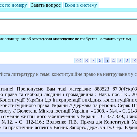
ск по номеру
Задать вопрос
Вход в систему
ля оповещения об ответе(если оповещение не требуется - оставить пустым)
<<
8
7
6
5
4
3
2
>
ста литературу к теме: конституційне право на невтручання у с
ине! Пропонуємо Вам такі матеріали: 888523 67.9(4Укр)30
о права та свободи людини і громадянина : Навч. пос.- К., 20
онституції України (до інтерпретації вихідних конституційних п
конституційного права України // Держава та регіони. Серія: Пр
исту // Бюлетень Мін-ва юстиції України. - 2008. - №4. - С. 21-3
 і сімейне життя і його забезпечення в Україні. - С. 337-339.; Ла
- №12. - С. 112-116.; Волвенко П.В. Пряма дія Конституції У
а практичний аспект // Вісник Запоріз. держ. ун-ту. Сер.: Юрид. н