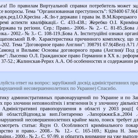
ьга! По правилам Виртуальной справки потребитель может зад
се вопросы. Тема "Организованная преступность": 929400 67.9(
ук.ред.І.О.Кресіна .-К.:Ін-т держави і права ім. В.М.Корецького 
кремі аспекти кваліфікації.- С. 433-438.; Жеребко О.І. Кримі
ржава та регіони. Сер.: Право.- 2006.- № 2.- С. 81-85.;Бова 
ка.- 2002.- № 3.- С. 108-119.;Бова А. Інституційні ознаки органі
 Ущаповський В.Ф. Характеристика причинного комплексу, що по
95-202. Тема "Договорное право Англии": 398791 67.9(4Вел) А71 
Самонд и Вильямс Основы договорного права (Англия)/ Под ре
аве": Лысенко О.Л. Гражданское право Германии в XX в.: реформи
 С. 37-52.; Жалинская-Рерих А.А. Об особенностях и содержании 
уйста ответ на вопрос: зарубіжний досвід адміністративних пр
арушений несовершеннолетних по Украине) Спасибо.
тику административных правонарущений по Украине и по За
 про злочини неповнолітніх і втягнення їх у злочинну діяльність
1 Адміністративні правопорушення в області у 2003 році:[ С
ій області;Відповд.за вип.Гонтаренко .-Запоріжжя:Б.в.,2
нарушений несовершеннолетних крайне мало, поиск требует дл
смотреть статьи: Яцун О. Особливості кримінального покара
арство и право.- 2008.- № 12.- С. 165-169.; Кідіна Н. Зако
раїни.- 2000.- № 2.- С. 97-99. и обратить внимание на уже выпо