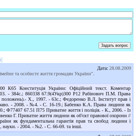
>
Дата:
28.08.2009
імейне та особисте життя громадян України".
0 К65 Конституція України: Офіційний текст. Коментар
03. - 384с.; 860338 67.9(4Укр)300 Р12 Рабінович П.М. Права
оложень).- Х., 1997. - 63с.; Федоренко В.Л. Інститут прав і
аво. - 2008. - №4. - С. 16-19.; Бабенко К.А. Права людини як
0.; Ф77407 67.51 П75 Приватне життя і поліція. - К., 2006. - Із
новенко Г. Приватне життя людини як об'єкт правової охорони //
країни як фундаментальна гарантія прав та свобод людини і
ауки. - 2004. - №2. - С. 66-69. та інші.