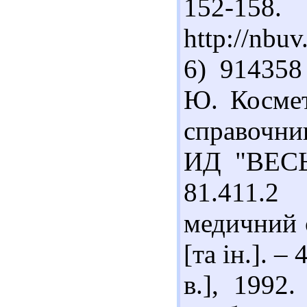
152-15
http://nbu
6) 914358
Ю. Космет
справочни
ИД "ВЕСЬ"
81.411.2
медичний с
[та ін.]. –
в.], 1992