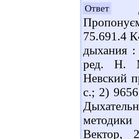
До
Ответ
Пропонує
75.691.4 
дыхания : 
ред. Н. 
Невский п
с.; 2) 965
Дыхатель
методики 
Вектор, 