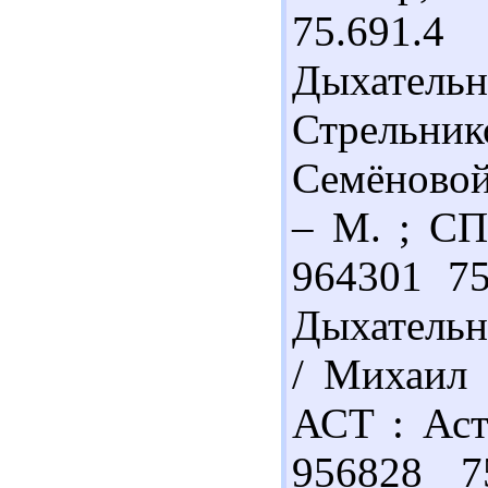
75.691.
Дыхател
Стрельни
Семёновой
– М. ; СП
964301 7
Дыхательн
/ Михаил 
АСТ : Аст
956828 7