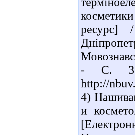
терміное
косметики
ресурс] 
Дніпропетр
Мовознавст
- С. 32
http://nb
4) Нашива
и космето
[Електр