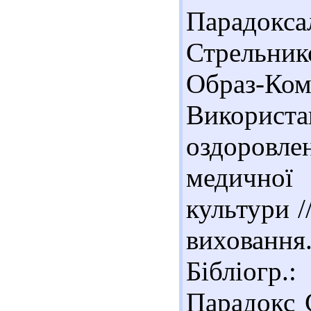
Парадо
Стрельнико
Образ-Ко
Використ
оздоровл
медичної
культури /
виховання.
Бібліогр
Парадокс 