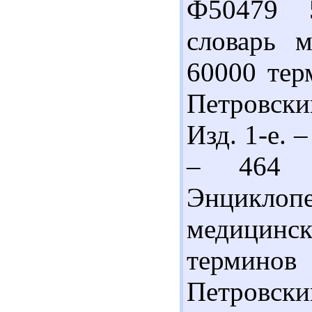
Ф50479 
словарь м
60000 терм
Петровский
Изд. 1-е. 
– 464 
Энцикл
медицинс
терминов 
Петровски