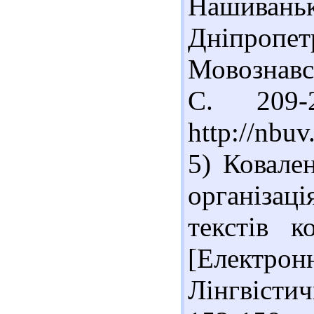
Нашив
Дніпропетр
Мовознавст
С. 209-
http://nb
5) Ковале
організа
текстів к
[Електрон
Лінгвістичн