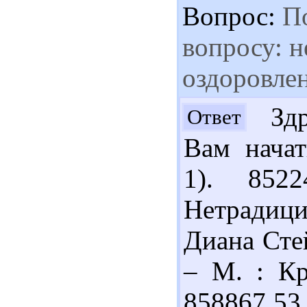
Вопрос:
По
вопросу: н
оздоровле
Здра
Ответ
Вам начат
1). 852
Нетрадици
Диана Стей
– М. : Кр
858867 53