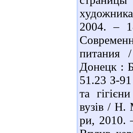
художник
2004. – 1
Современ
питания /
Донецк : Б
51.23 З-91
та гігієн
вузів / Н.
ри, 2010. 