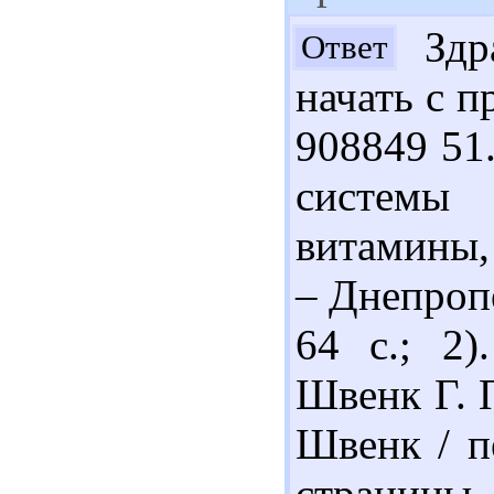
Здра
Ответ
начать с п
908849 51
системы
витамины, 
– Днепропе
64 с.; 2)
Швенк Г. 
Швенк / п
страниц