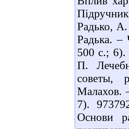
Вплив хар
Підручник 
Радько, А.
Радька. – 
500 с.; 6)
П. Лечеб
советы, 
Малахов. –
7). 97379
Основи ра