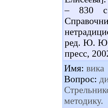
– 830 с.
Справоч
нетрадицио
ред. Ю. Ю.
пресс, 2002
Имя:
вика
Вопрос:
ди
Стрельнико
методику.