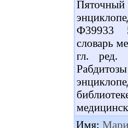
Пяточный б
энциклоп
Ф39933 
словарь ме
гл. ред.
Рабдитозы 
энциклопе
библиоте
медицинск
Имя:
Мари