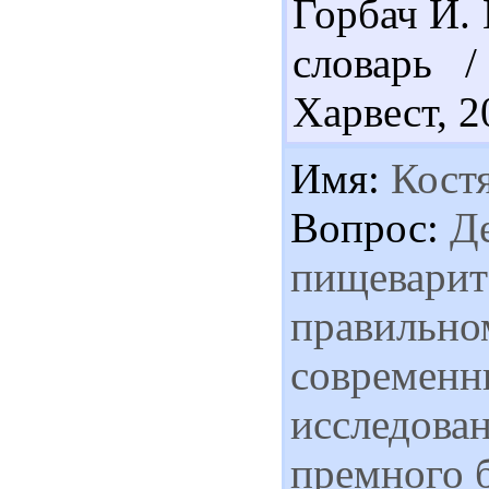
Горбач И.
словарь 
Харвест, 2
Имя:
Кост
Вопрос:
Де
пищеварит
правильно
современны
исследован
премного б