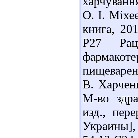
харчування
О. І. Міхе
книга, 201
Р27 Рац
фармакот
пищеварени
В. Харчен
М-во здра
изд., пер
Украины],