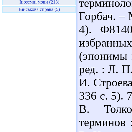
терминол
Іноземні мови (213)
Військова справа (5)
Горбач. – 
4). Ф814
избранн
(эпонимы 
ред. : Л. 
И. Строева
336 с. 5).
В. Толко
терминов 