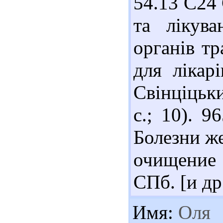
54.13 С24 
та лікув
органів т
для лікар
Свінціцьки
с.; 10). 
Болезни ж
очищение 
СПб. [и др.
Имя:
Оля