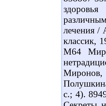
здоровья
различным
лечения /
классик, 1
М64 Миро
нетрадиц
Миронов
Полушкина
с.; 4). 89
Секреты н