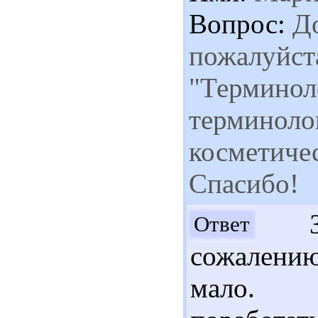
Вопрос:
До
пожалуйста
"Терминол
терминоло
косметичес
Спасибо!
Здр
Ответ
сожалению
мало. С