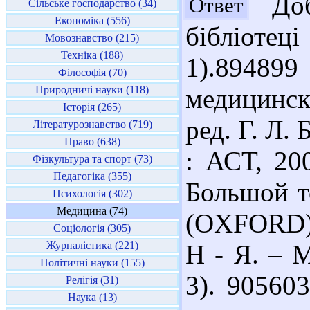
Доб
Ответ
Сільське господарство (34)
Економіка (556)
бібліоте
Мовознавство (215)
Техніка (188)
1).89489
Філософія (70)
Природничі науки (118)
медицинс
Історія (265)
ред. Г. Л. 
Літературознавство (719)
Право (638)
: АСТ, 20
Фізкультура та спорт (73)
Педагогіка (355)
Большой т
Психологія (302)
Медицина (74)
(OXFORD) /
Соціологія (305)
Журналістика (221)
Н - Я. – М
Політичні науки (155)
3). 90560
Релігія (31)
Наука (13)