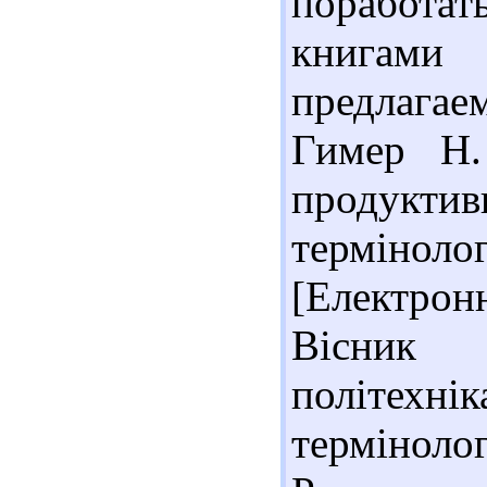
поработа
книгами
предлага
Гимер Н.
продукт
терміноло
[Електро
Вісник 
політехн
термінологі