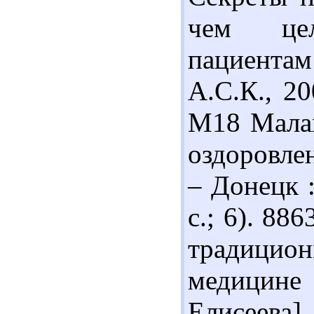
чем цел
пациента
А.С.К., 20
М18 Малах
оздоровлен
– Донецк :
с.; 6). 88
традици
медицине 
Елисеева].