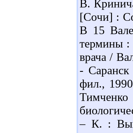
В. Кринич
[Сочи] : С
В 15 Вале
термины : 
врача / Ва
- Саранск 
фил., 1990
Тимченк
биологичес
– К. : Вы