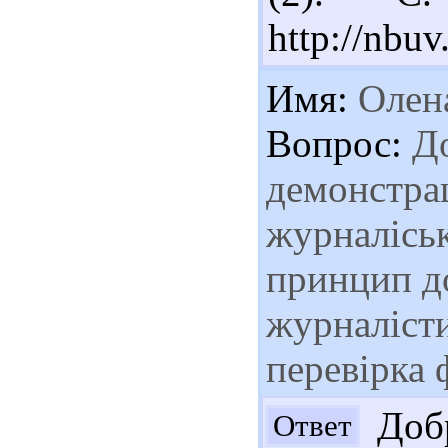
http://nb
Имя:
Олен
Вопрос:
До
демонстра
журналіськ
принцип д
журналісти
перевірка 
Добр
Ответ