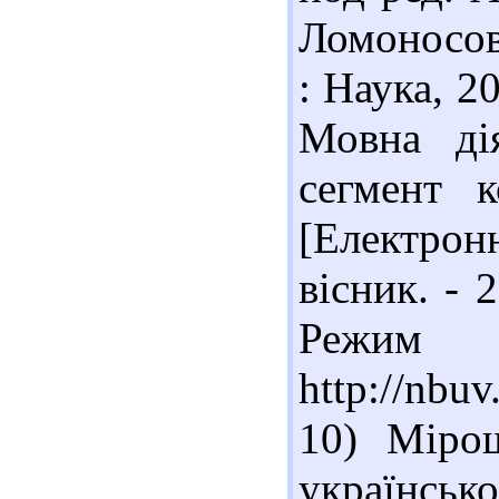
Ломоносова
: Наука, 2
Мовна дія
сегмент к
[Електрон
вісник. - 
Реж
http://nb
10) Міро
українс