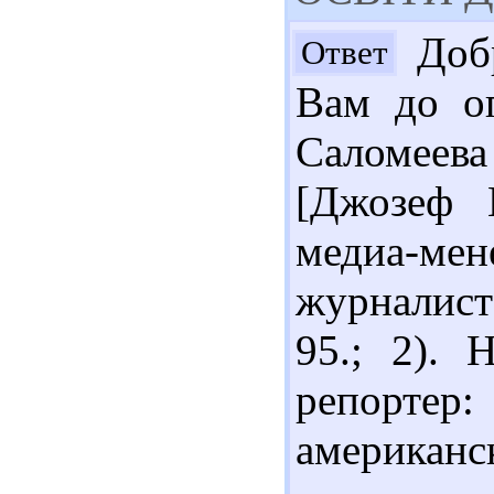
Добр
Ответ
Вам до оп
Саломеева
[Джозеф П
медиа-м
журналист] 
95.; 2). 
репорте
американс