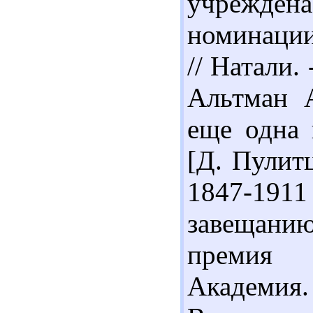
учрежден
номинации
// Натали. 
Альтман 
еще одна 
[Д. Пулит
1847-1911
завещани
премия 
Академия.