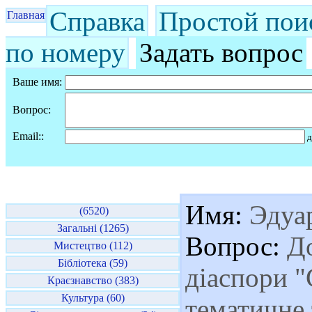
Справка
Простой пои
Главная
по номеру
Задать вопрос
Ваше имя:
Вопрос:
Email::
д
Имя:
Эдуа
(6520)
Загальні (1265)
Вопрос:
До
Мистецтво (112)
Бібліотека (59)
діаспори 
Краєзнавство (383)
Культура (60)
тематичне