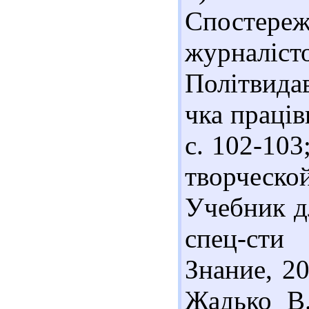
Спостере
журналіс
Політвидав
чка праців
с. 102-103
творческо
Учебник дл
спец-сти
Знание, 20
Жадько В.