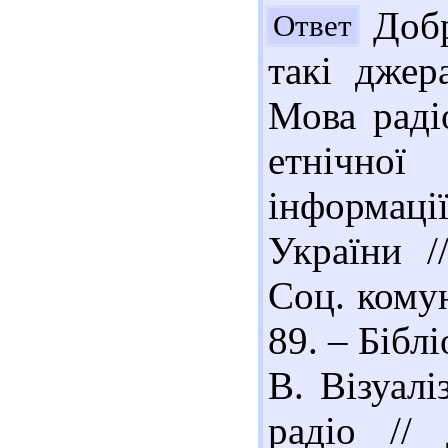
Добр
Ответ
такі джер
Мова раді
етнічної
інформац
України /
Соц. комун
89. – Бібл
В. Візуалі
радіо // 