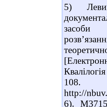
5) Леви
документ
засоби 
розв’яз
теорети
[Електронн
Квалілогія
108. 
http://nb
6). М371