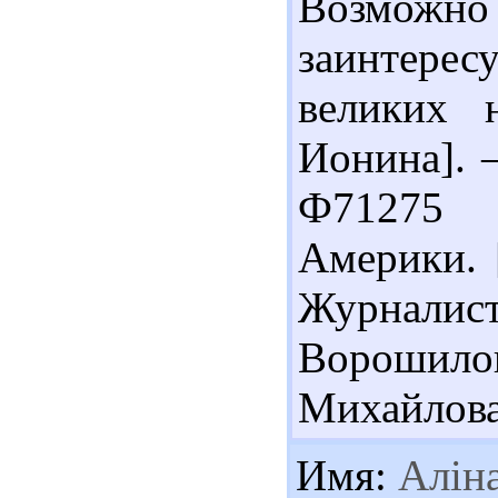
Возможн
заинтерес
великих н
Ионина]. –
Ф71275 
Америки. 
Журнали
Ворошилов
Михайлова 
Имя:
Алін