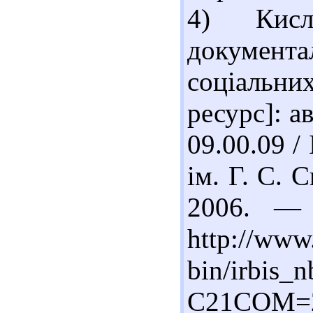
4) Кисл
документ
соціальн
ресурс]: ав
09.00.09 / 
ім. Г. С.
2006. —
http://www.
bin/irbis_n
C21COM=2