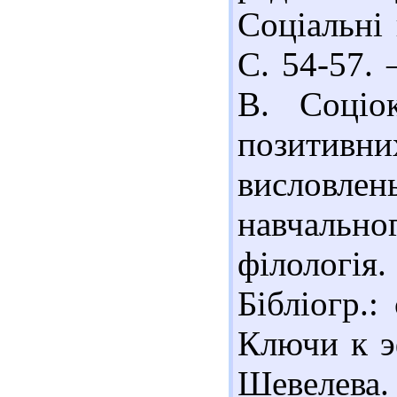
Соціальні 
С. 54-57. –
В. Соціок
позитивн
висловлен
навчальн
філологія.
Бібліогр.:
Ключи к эф
Шевелева.