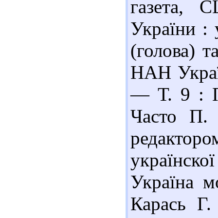
газета, С
України : 
(голова) т
НАН Украї
— Т. 9 : 
Часто П. 
редактор
українско
Україна мо
Карась Г.