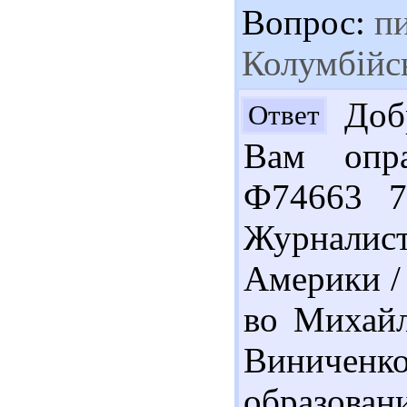
Вопрос:
пи
Колумбійс
Добр
Ответ
Вам опра
Ф74663 7
Журналис
Америки / 
во Михайло
Виничен
образован