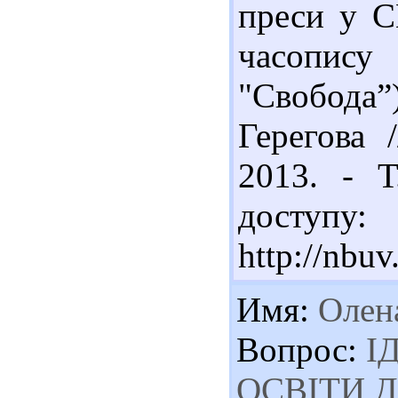
преси у С
часопис
"Свобода”
Герегова 
2013. - Т
доступу:
http://nbu
Имя:
Олен
Вопрос:
І
ОСВІТИ 