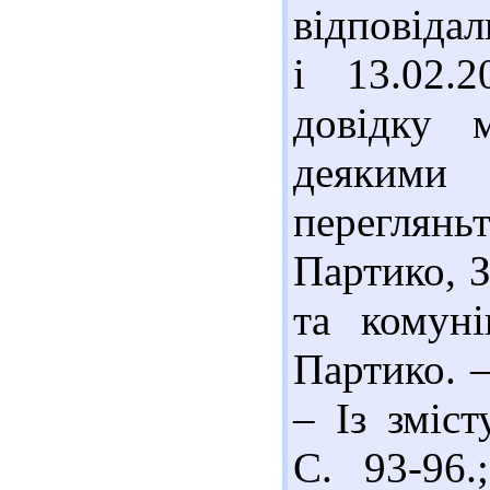
відповідал
і 13.02.
довідку 
деякими
переглян
Партико, З
та комуні
Партико. –
– Із зміст
С. 93-96.