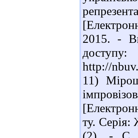
репрезент
[Електронн
2015. - В
доступу:
http://nbu
11) Міро
імпрові
[Електронн
ту. Серія:
(2). - С.