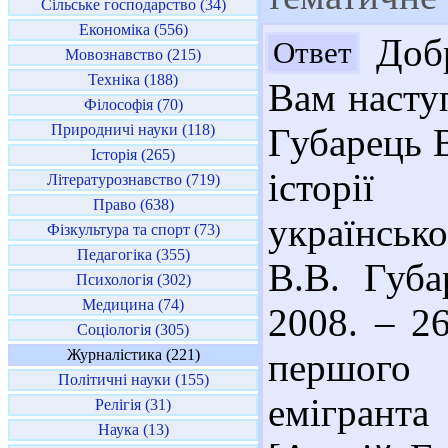
Сільське господарство (34)
Економіка (556)
Добр
Ответ
Мовознавство (215)
Техніка (188)
Вам наступ
Філософія (70)
Природничі науки (118)
Губарець В
Історія (265)
історії
Літературознавство (719)
Право (638)
українсько
Фізкультура та спорт (73)
Педагогіка (355)
В.В. Губа
Психологія (302)
Медицина (74)
2008. – 26
Соціологія (305)
Журналістика (221)
першого 
Політичні науки (155)
емігрант
Релігія (31)
Наука (13)