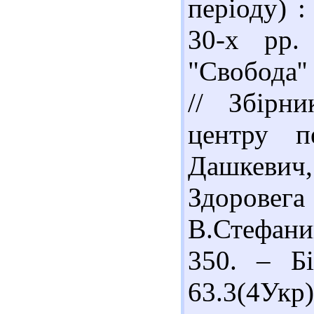
періоду) :
30-х рр.
"Свобода''
// Збірни
центру п
Дашкевич
Здоровег
В.Стефаник
350. – Бі
63.3(4Ук