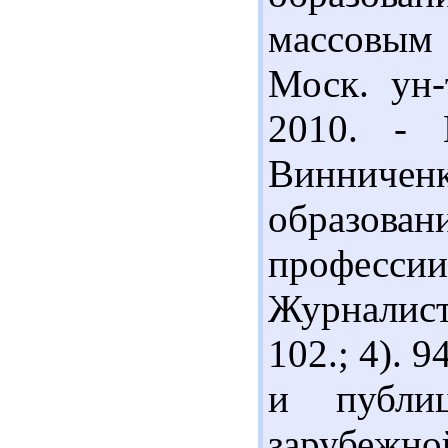
массовым
Моск. ун-
2010. - 
Винниче
образован
профессии 
Журналист
102.; 4). 
и публи
зарубежно