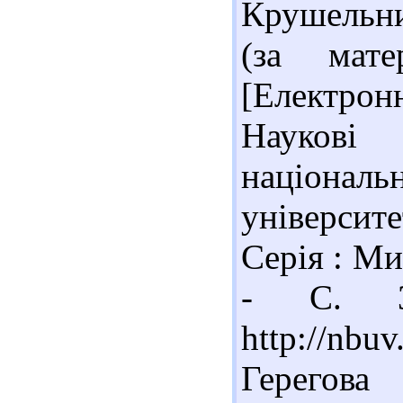
Крушельни
(за мате
[Електрон
Наукові 
націона
університ
Серія : Ми
- С. 3
http://nb
Герегова 