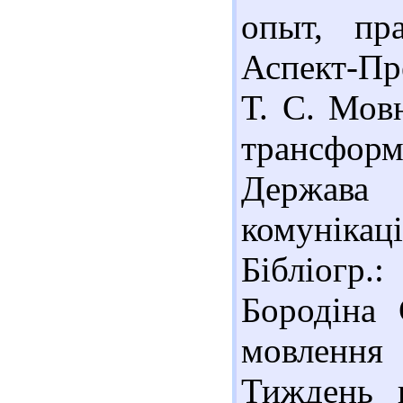
опыт, пр
Аспект-Пре
Т. С. Мов
трансформа
Держава 
комунікаці
Бібліогр.
Бородіна 
мовлення
Тиждень н