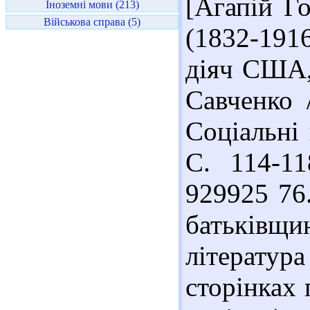
[Агапій Г
Іноземні мови (213)
Військова справа (5)
(1832-191
діяч США, 
Савченко 
Соціальні 
С. 114-11
929925 76.
батьків
літерату
сторінках