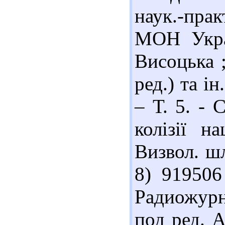
наук.-практ
МОН Украї
Висоцька ;
ред.) та і
– Т. 5. - 
колізії н
Визвол. шл
8) 919506
Радиожурна
под ред. 