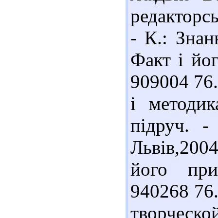
редакторсь
- К.: Знан
Факт і йог
909004 76.
і методик
підруч. -
Львів,2004
його при
940268 76
творческо