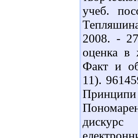
учеб. пос
Тепляшина
2008. - 2
оценка в 
Факт и об
11). 9614
Принципи в
Пономаре
дискурс
електрон