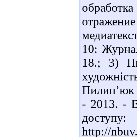
обработ
отражен
медиатекст
10: Журнал
18.; 3) П
художніст
Пилип’юк /
- 2013. - 
доступу:
http://nbu