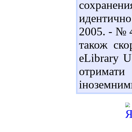
сохранен
идентично
2005. - № 
також ско
eLibrary 
отримат
іноземним