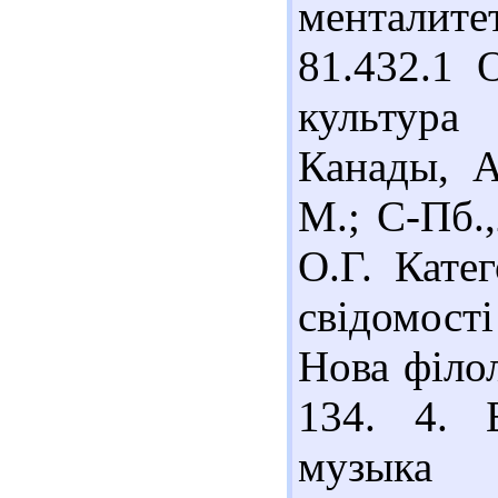
менталите
81.432.1 
культур
Канады, А
М.; С-Пб.,
О.Г. Кате
свідомост
Нова філол
134. 4. 
музыка 