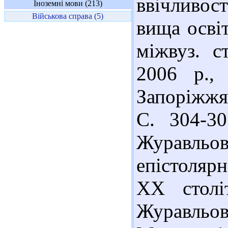
ввічливост
Іноземні мови (213)
Військова справа (5)
вища освіт
міжвуз. с
2006 р.,
Запоріжжя 
С. 304-3
Журавльов
епістоляр
XX столі
Журавльов