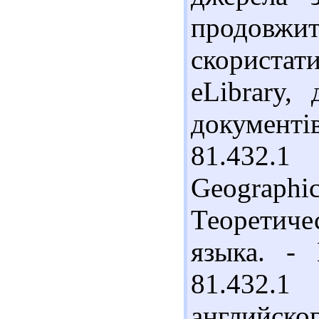
продовжит
скориста
eLibrary,
документів
81.432.
Geographic
Теоретич
языка. - 
81.432.1
английско