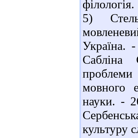
філологія.
5) Стел
мовленев
Україна. -
Сабліна 
проблеми
мовного е
науки. - 2
Сербенськ
культуру сл