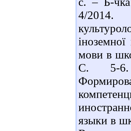
с. – Б-чк
4/2014
культурол
іноземної 
мови в шко
С. 5-6
Формиро
компетен
иностран
языки в шк