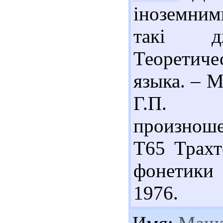
іноземним
такі д
Теоретич
языка. – М
Г.П. О
произнош
Т65 Трахт
фонетики
1976.