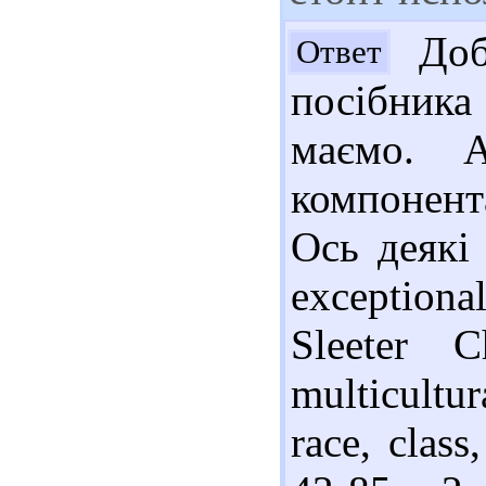
Добр
Ответ
посібника 
маємо. А
компонента
Ось деякі 
exceptiona
Sleeter 
multicultur
race, class