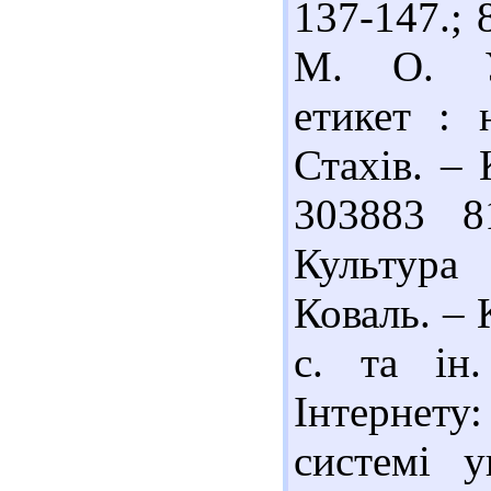
137-147.; 
М. О. Ук
етикет : 
Стахів. – 
303883 8
Культура
Коваль. – 
с. та ін
Інтернет
системі у