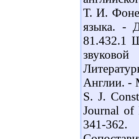
Т. И. Фон
языка. - 
81.432.1 
звуковой
Литератур
Англии. - 
S. J. Cons
Journal of 
341-36
Сопостави