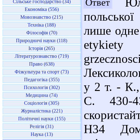
Юля
Ответ
Сільське господарство (34)
Економіка (556)
польської
Мовознавство (215)
Техніка (188)
лише одне
Філософія (70)
Природничі науки (118)
etykiety
Історія (265)
grzecznos
Літературознавство (719)
Право (638)
Лексиколог
Фізкультура та спорт (73)
Педагогіка (355)
у 2 т. - К.
Психологія (302)
Медицина (74)
С. 430-4
Соціологія (305)
Журналістика (221)
скористай
Політичні науки (155)
Н34 Дом
Релігія (31)
Наука (13)