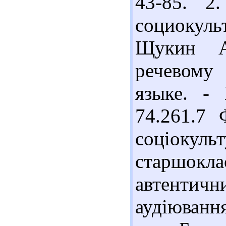
43-85. 2
социокуль
Щукин А
речевому
языке. - 
74.261.7
соціоку
старшокл
автентичн
аудіювання