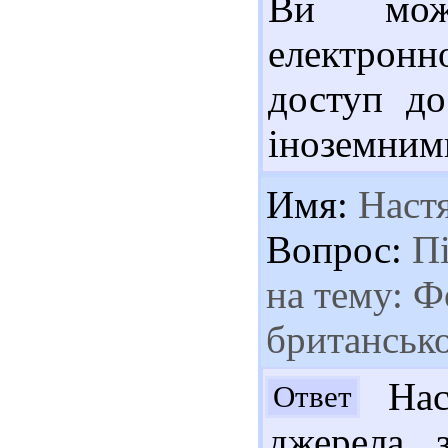
Ви може
електронн
доступ до
іноземними
Имя:
Наст
Вопрос:
Пі
на тему: Ф
британсько
Наст
Ответ
джерела 