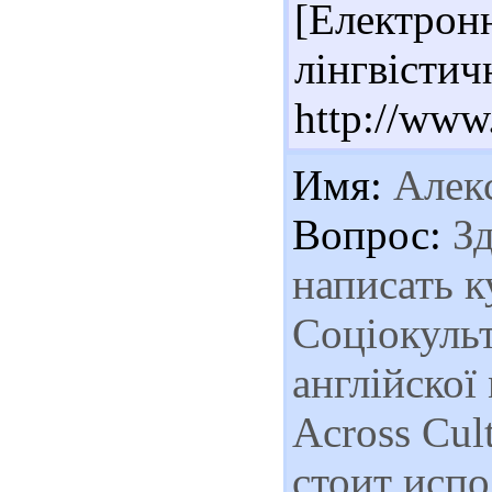
[Електрон
лінгвістич
http://www
Имя:
Алек
Вопрос:
Зд
написать к
Соціокуль
англійскої
Across Cul
стоит испо