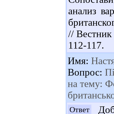
анализ ва
британско
// Вестник
112-117.
Имя:
Наст
Вопрос:
Пі
на тему: Ф
британсько
Добр
Ответ