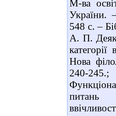
М-ва осві
України. 
548 с. – Бі
А. П. Дея
категорії 
Нова філо
240-245
Функціона
питань я
ввічливос