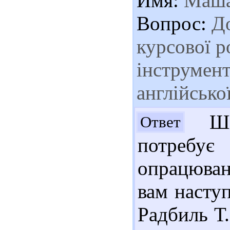
Имя:
Маш
Вопрос:
До
курсової р
інструмент
англійсько
Шан
Ответ
потребує
опрацюван
вам наступ
Радбиль Т