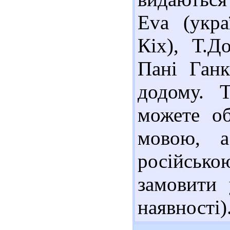
Eva (укра
Кіх), Т.Д
Пані Ган
додому. 
можете об
мовою, а
російськ
замовити 
наявності)