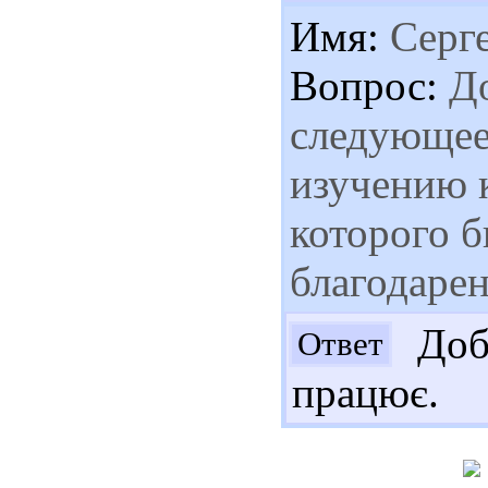
Имя:
Серге
Вопрос:
До
следующее 
изучению к
которого б
благодаре
Добр
Ответ
працює.