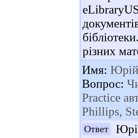
eLibraryUS
документ
бібліоте
різних мат
Имя:
Юрі
Вопрос:
Чи
Practice а
Phillips, S
Юрій
Ответ