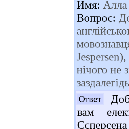
Имя:
Алла
Вопрос:
До
англійськ
мовознавця
Jespersen),
нічого не 
заздалегідь
Доб
Ответ
вам елек
Єсперсе