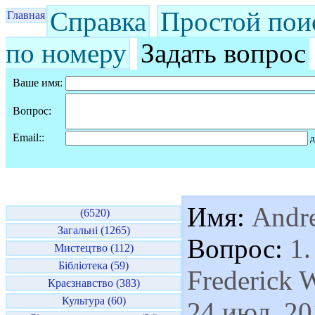
Справка
Простой пои
Главная
по номеру
Задать вопрос
Ваше имя:
Вопрос:
Email::
д
Имя:
Andr
(6520)
Загальні (1265)
Вопрос:
1.
Мистецтво (112)
Бібліотека (59)
Frederick 
Краєзнавство (383)
Культура (60)
24 июл. 201