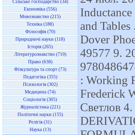
Сільське господарство (34)
Inductance
Економіка (556)
Мовознавство (215)
and Tables 
Техніка (188)
Філософія (70)
Dover Phoe
Природничі науки (118)
Історія (265)
49577 9. 2
Літературознавство (719)
Право (638)
9780486474
Фізкультура та спорт (73)
: Working 
Педагогіка (355)
Психологія (302)
Frederick 
Медицина (74)
Соціологія (305)
Светлов 
Журналістика (221)
Політичні науки (155)
DERIVATI
Релігія (31)
Наука (13)
FORMULA