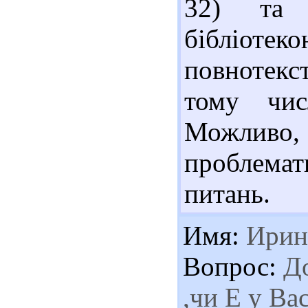
32) та с
бібліотек
повнотекс
тому чис
Можливо,
проблема
питань.
Имя:
Ирин
Вопрос:
До
,чи Е у Вас