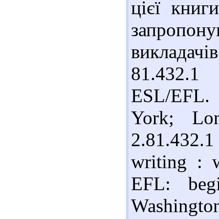
цієї книг
запропон
викладачів
81.432.1 
ESL/EFL. 
York; Lo
2.81.432.1
writing : 
EFL: begi
Washington