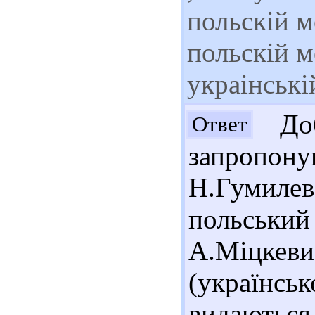
польскiй м
польскiй м
украiнськi
Доб
Ответ
запропон
Н.Гумилев
польськи
А.Міцке
(українс
видаються 