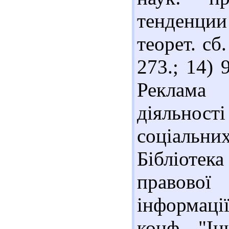
тенденции
теорет. сб.
273.; 14)
Реклама 
діяльнос
соціальн
Бібліоте
правово
інформації
конф. "Ін