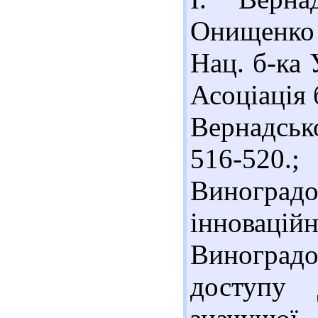
Онищенко (
Нац. б-ка 
Асоціація б
Вернадськ
516-520
Виноградо
інновацій
Виноградо
доступу 