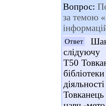
Вопрос:
По
за темою «
інформаці
Шан
Ответ
слідуючу 
Т50 Товкан
бібліотек
діяльності
Товканець 
навч.-мето