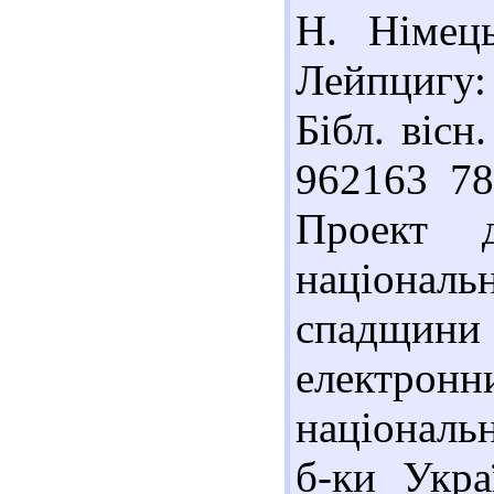
Н. Німець
Лейпцигу: 
Бібл. вісн
962163 78
Проект д
націонал
спадщин
електрон
національн
б-ки Укра