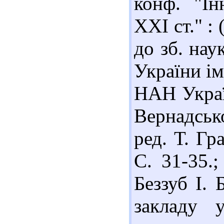
конф. "Ін
ХХІ ст." : 
до зб. нау
України ім
НАН Україн
Вернадсько
ред. Т. Гр
С. 31-35.
Беззуб І. 
закладу 