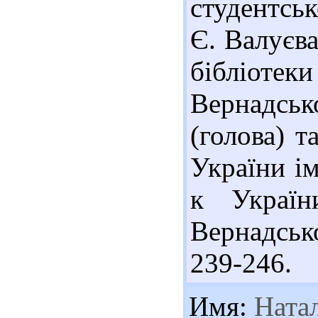
студентськ
Є. Валуєва
бібліот
Вернадськ
(голова) т
України ім
к Україн
Вернадськ
239-246.
Имя:
Ната