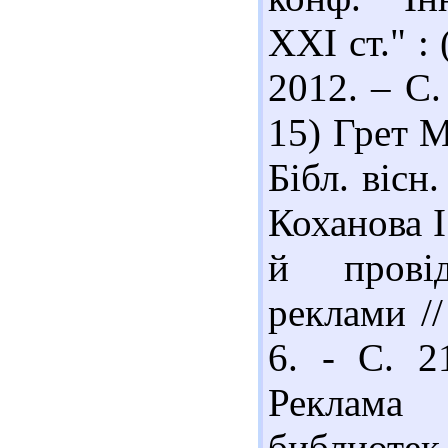
ХХІ ст." : 
2012. – С.
15) Грет М
Бібл. вісн.
Коханова І
й провід
реклами //
6. - С. 2
Реклама
библиотек 