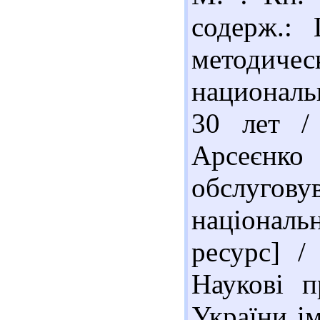
содерж.: 
методич
националь
30 лет /
Арсеєнко 
обслуго
національ
ресурс] /
Наукові п
України ім