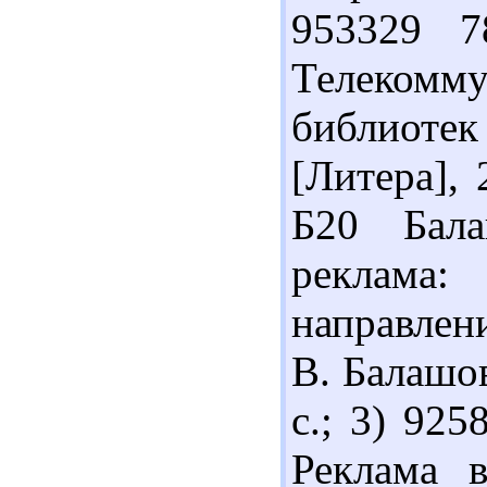
953329 7
Телекомму
библиоте
[Литера], 
Б20 Бала
реклама:
направлени
В. Балашов
с.; 3) 925
Реклама в