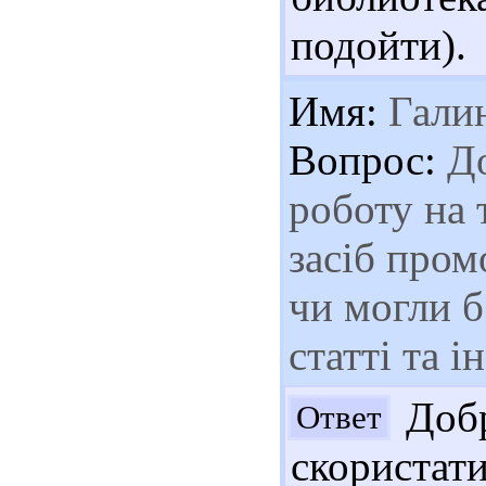
подойти).
Имя:
Гали
Вопрос:
До
роботу на 
засіб пром
чи могли б
статті та і
Добр
Ответ
скориста