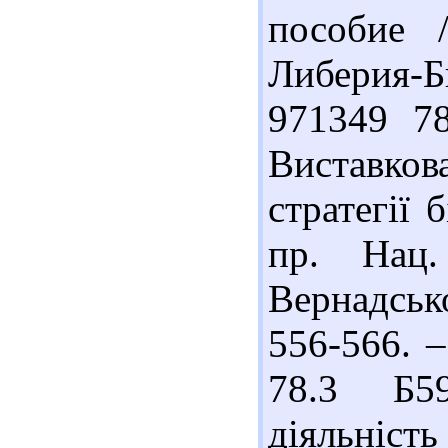
пособие 
Либерия-Б
971349 78
Виставко
стратегії 
пр. Нац.
Вернадсько
556-566. –
78.3 Б5
діяльніст