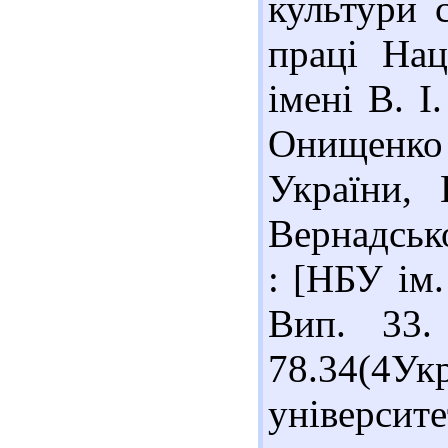
культури с
праці Нац
імені В. І
Онищенко
України, 
Вернадсько
: [НБУ ім.
Вип. 33.
78.34(4У
університе