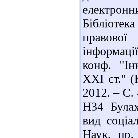
електронни
Бібліоте
правово
інформації
конф. "Ін
ХХІ ст." (
2012. – С.
Н34 Булах
вид соціал
Наук. пр.