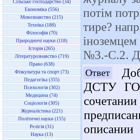
Сільське господарство (34)
потім потр
Економіка (556)
Мовознавство (215)
тире? напр
Техніка (188)
Філософія (70)
іноземцем /
Природничі науки (118)
Історія (265)
№3.-С.2. 
Літературознавство (719)
Право (638)
Добр
Ответ
Фізкультура та спорт (73)
Педагогіка (355)
ДСТУ ГОС
Психологія (302)
Медицина (74)
сочетан
Соціологія (305)
Журналістика (221)
предписа
Політичні науки (155)
описании 
Релігія (31)
Наука (13)