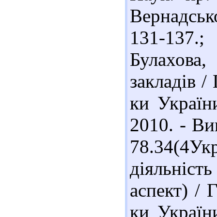
Вернадсько
131-137.;
Булахова
закладів / 
ки України
2010. - Ви
78.34(4Ук
діяльніст
аспект) / 
ки України