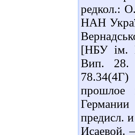
редкол.: О
НАН Україн
Вернадсько
[НБУ ім. 
Вип. 28.
78.34(4Г
прошлое 
Германии
предисл. и
Исаевой. 