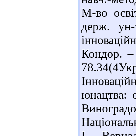
М-во осві
держ. ун-
інновацій
Кондор. – 
78.34(4У
Інновацій
юнацтва: 
Виногра
Національн
І. Верна