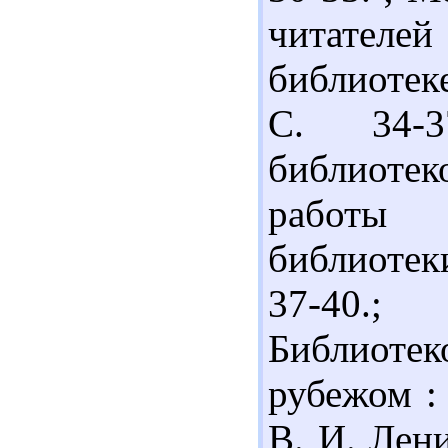
читателей
библиотеке
С. 34-
библиоте
работы 
библиотек
37-40.;
Библиотек
рубежом :
В. И. Лени