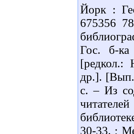
Йорк : Ге
675356 78
библиогра
Гос. б-к
[редкол.:
др.]. [Вып
с. – Из с
читателей
библиотеке
30-33. ; 