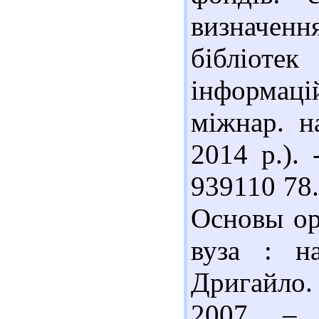
визначення 
бібліотек
інформаці
міжнар. н
2014 р.). 
939110 78.
Основы ор
вуза : на
Дригайло.
2007. – 