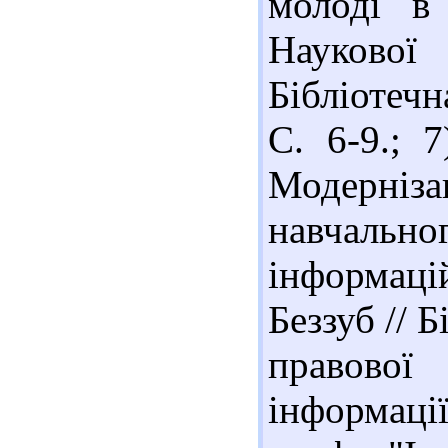
молоді в 
Науково
Бібліотечн
С. 6-9.; 
Модерні
навчальн
інформаці
Беззуб // 
правово
інформації