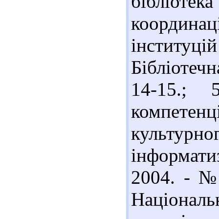
бібліотека
координаці
інститу
Бібліотечн
14-15.; 
компетенц
культур
інформатиз
2004. - № 
Націонал