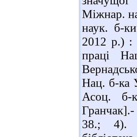
значущої 
Міжнар. на
наук. б-ки
2012 р.) :
праці На
Вернадськ
Нац. б-ка 
Асоц. б-
Гранчак].-
38.; 4).