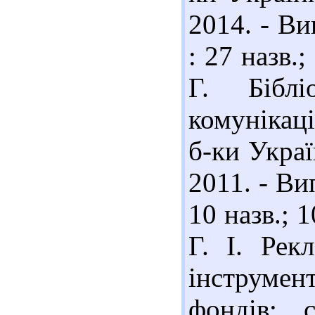
2014. - Ви
: 27 назв.
Г. Біблі
комунікації
б-ки Украї
2011. - Вип
10 назв.; 
Г. І. Рек
інструмен
фондів: 