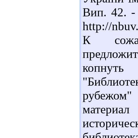
Вип. 42. -
http://nb
К сожа
предлож
копну
"Библиоте
рубежом"
материа
историч
библиоте