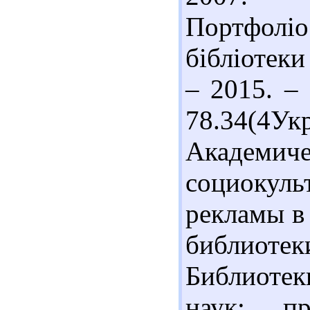
Портфоліо
бібліотеки 
– 2015. –
78.34(4У
Академич
социокул
рекламы в
библиот
Библиоте
наук: пр