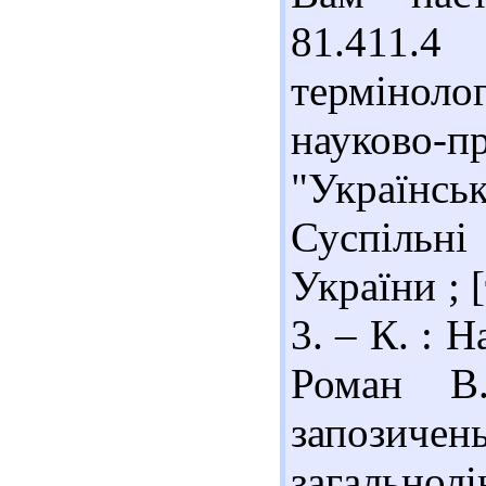
81.411.4
термінол
науково
"Українс
Суспільні
України ; 
3. – К. : Н
Роман В.
запозичен
загальнол