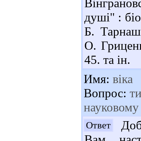
Вінграновс
душі" : біо
Б. Тарнаш
О. Гриценк
45. та ін.
Имя:
віка
Вопрос:
ти
науковому 
Добр
Ответ
Вам наст