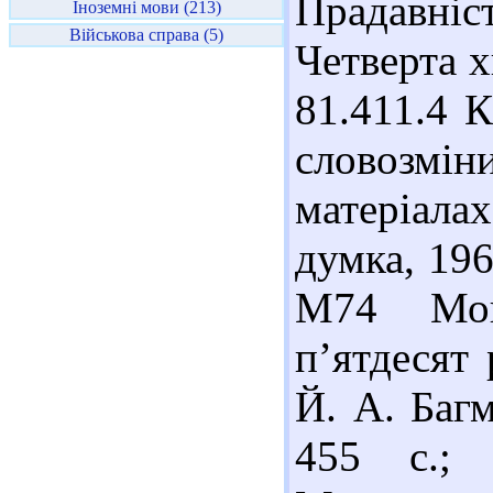
Прадавніс
Іноземні мови (213)
Військова справа (5)
Четверта х
81.411.4 
словозмі
матеріалах
думка, 196
М74 Мов
п’ятдесят 
Й. А. Багм
455 с.; 