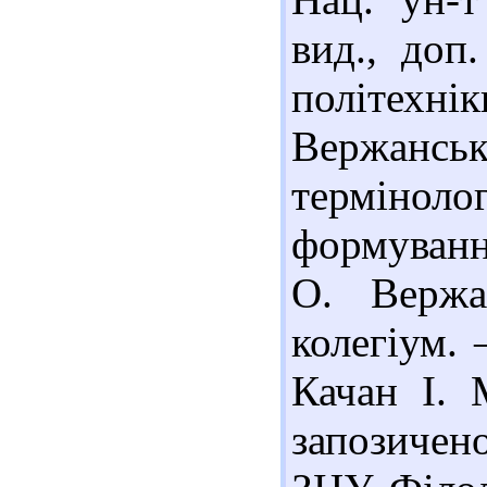
вид., доп
політехн
Вержансь
термінол
формуванні
О. Вержа
колегіум. 
Качан І. 
запозичен