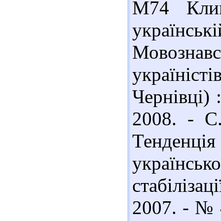
М74 Клим
українські
Мовознав
україніс
Чернівці) :
2008. - С
Тенденц
українсь
стабіліза
2007. - № 