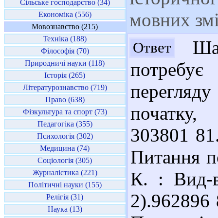
Сільське господарство (34)
мовних змі
Економіка (556)
Мовознавство (215)
Техніка (188)
Шан
Ответ
Філософія (70)
Природничі науки (118)
потребує
Історія (265)
перегляд
Літературознавство (719)
Право (638)
початку,
Фізкультура та спорт (73)
Педагогіка (355)
303801 81
Психологія (302)
Медицина (74)
Питання п
Соціологія (305)
Журналістика (221)
К. : Вид-
Політичні науки (155)
2).962896 
Релігія (31)
Наука (13)