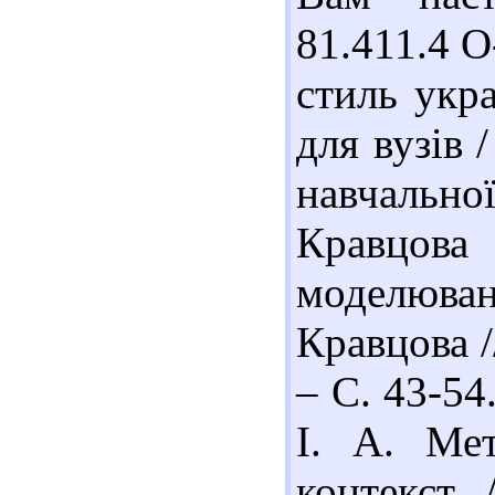
81.411.4 О
стиль укра
для вузів 
навчальної
Кравцова
моделюва
Кравцова /
– С. 43-54
І. А. Мет
контекст 