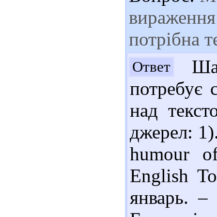
вираження 
потрібна т
Шан
Ответ
потребує 
над текст
джерел: 1).
humour of 
English T
январь. – 