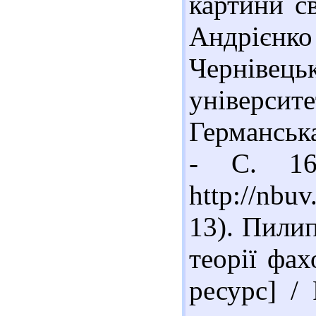
картини св
Андрієн
Черніве
університ
Германська
- С. 16
http://nb
13). Пилип
теорії фах
ресурс] /