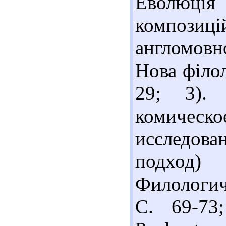
Еволюція
композиц
англомовн
Нова філол
29; 3).
комичес
исследов
подход
Филологич
С. 69-73