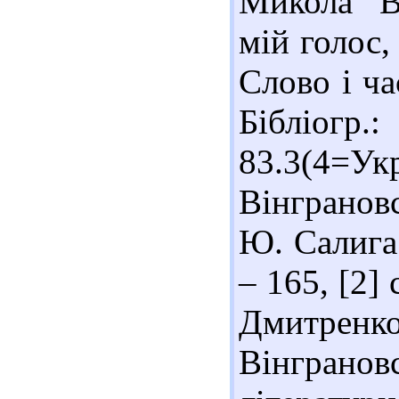
Микола Ві
мій голос,
Слово і ча
Бібліогр
83.3(4=Ук
Вінграновс
Ю. Салига.
– 165, [2]
Дмитр
Вінгранов