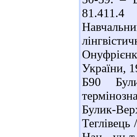
81.411.
Навчаль
лінгвісти
Онуфрієн
України, 1
Б90 Бул
термінозна
Булик-Вер
Теглівець 
Нац. ун-т