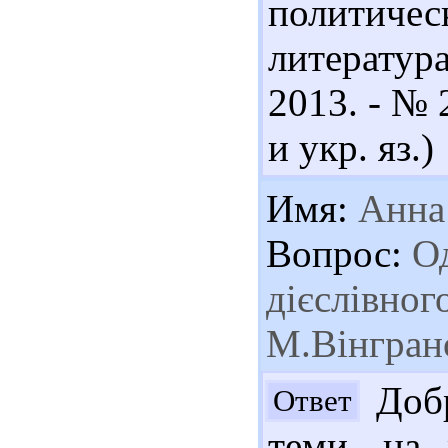
политичес
литератур
2013. - № 2
и укр. яз.)
Имя:
Анна
Вопрос:
Од
дієслівного
М.Вінгран
Добр
Ответ
теми, на