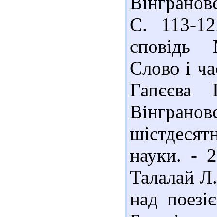
Вінграновс
С. 113-12
сповідь 
Слово і час
Гапєєва
Вінгран
шістдесят
науки. - 
Талалай Л.
над поезі