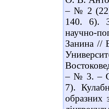
– № 2 (22)
140. 6).
научно-п
Занина //
Универси
Востокове
– № 3. – С
7). Кулаб
образних 