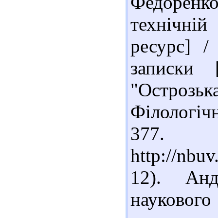
Федоренко
технічні
ресурс] /
записки [
"Остроз
Філологічн
377. 
http://nb
12). Анд
наукового