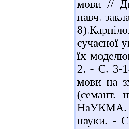
мови // Д
навч. закла
8).Карпіл
сучасної у
їх моделюв
2. - С. 3-
мови на з
(семант. н
НаУКМА. -
науки. - С