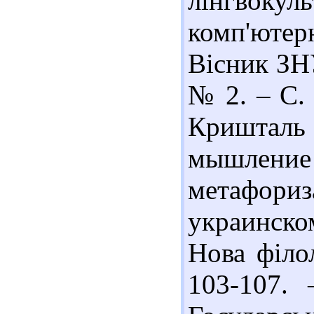
лінгвокул
комп'ютерн
Вісник ЗНУ
№ 2. – С. 
Криштал
мышление 
метафориз
украинско
Нова філол
103-107. 