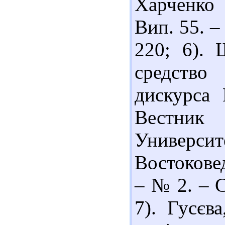
Харченко 
Вип. 55. – 
220; 6). 
средство
дискурса 
Вестник
Универси
Востокове
– № 2. – С
7). Гусєва