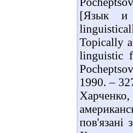
Pocheptsov
[Язык и 
linguistic
Topically a
linguistic
Pocheptsov.
1990. – 327
Харченко
американс
пов'язані 