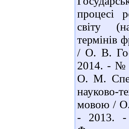
Государсь
процесі р
світу (н
термінів ф
/ О. В. Го
2014. - № 
О. М. Спе
науково-т
мовою / О.
- 2013. 