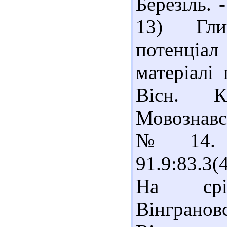
Березіль. 
13) Гли
потенціа
матеріалі 
Вісн. 
Мовознавст
№ 14. -
91.9:83.3
На срі
Вінгра