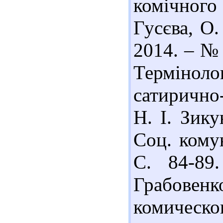
комічного
Гусєва, О.
2014. – № 
Терміно
сатирично
Н. І. Зику
Соц. комун
С. 84-89.
Грабове
комическо