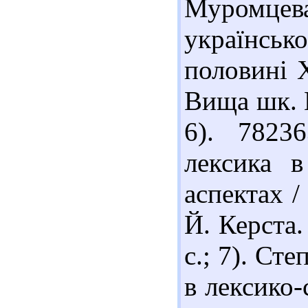
Муромцев
українськ
половині Х
Вища шк. В
6). 7823
лексика в
аспектах / 
Й. Керста.
с.; 7). Ст
в лексико-