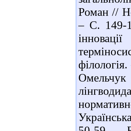
Роман // Н
– С. 149-
інноваці
терміноси
філологія.
Омель
лінгводида
нормати
Українська
50-59. – Б