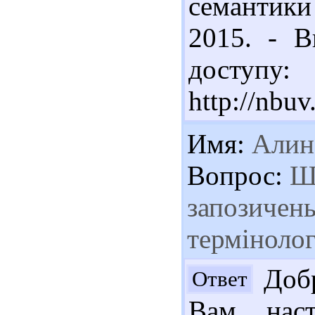
семантики
2015. - В
доступу:
http://nbu
Имя:
Алин
Вопрос:
Шл
запозичень
термінолог
Добр
Ответ
Вам наст