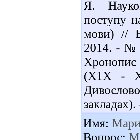
Я. Науко
поступу н
мови) // 
2014. - № 
Хронопис 
(Х1Х - Х
Дивослово
закладах). 
Имя:
Мари
Вопрос:
Мо