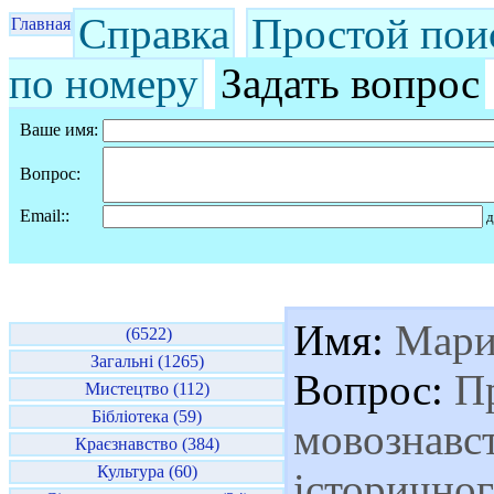
Справка
Простой пои
Главная
по номеру
Задать вопрос
Ваше имя:
Вопрос:
Email::
д
Имя:
Мари
(6522)
Загальні (1265)
Вопрос:
Пр
Мистецтво (112)
Бібліотека (59)
мовознавст
Краєзнавство (384)
Культура (60)
історично