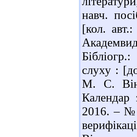
літератури
навч. посі
[кол. авт.
Академвида
Бібліогр.:
слуху : [д
М. С. Він
Календар 
2016. – № 
верифік