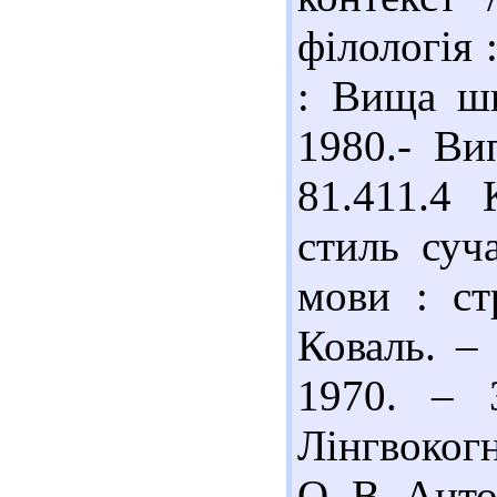
філологія :
: Вища шк
1980.- Ви
81.411.4
стиль суча
мови : ст
Коваль. – 
1970. – 
Лінгвоког
О. В. Анто