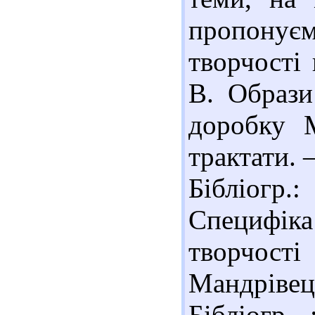
пропонує
творчості 
В. Образи
доробку М
трактати. –
Бібліогр
Специфі
творчості
Мандрівець
Бібліогр.