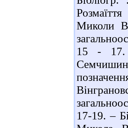
Розмаїття
Миколи Ві
загальноос
15 - 17.
Семчиши
позначенн
Вінгран
загальноос
17-19. – Бі