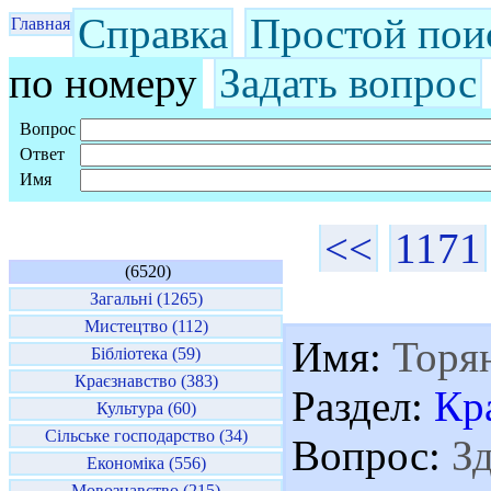
Справка
Простой пои
Главная
по номеру
Задать вопрос
Вопрос
Ответ
Имя
<<
1171
(6520)
Загальні (1265)
Мистецтво (112)
Имя:
Торян
Бібліотека (59)
Краєзнавство (383)
Раздел:
Кр
Культура (60)
Сільське господарство (34)
Вопрос:
Зд
Економіка (556)
Мовознавство (215)