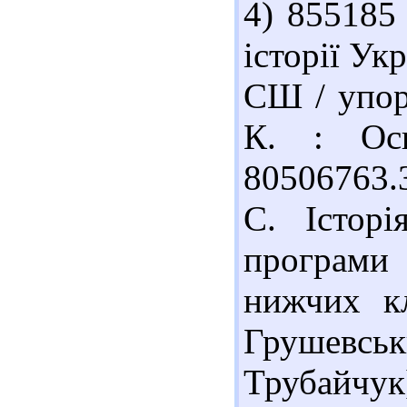
4) 855185
історії Ук
СШ / упоря
К. : Осв
80506763.
С. Істор
програми
нижчих кл
Грушевс
Трубайчук