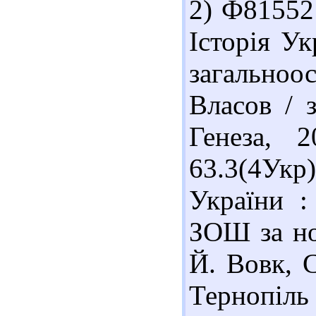
2) Ф81552
Історія Ук
загальноос
Власов / 
Генеза, 
63.3(4Ук
України :
ЗОШ за но
Й. Вовк, 
Тернопіль 