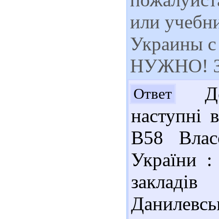
или учебн
Украины с
НУЖНО! За
Доб
Ответ
наступні 
В58 Влас
України :
закладі
Данилевськ