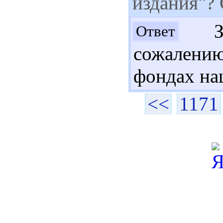
издания"?
Здр
Ответ
сожалени
фондах на
<<
1171