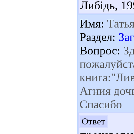
Либідь, 199
Имя:
Татья
Раздел:
За
Вопрос:
Зд
пожалуйста
книга:"Ли
Агния дочь
Спасибо
Зд
Ответ