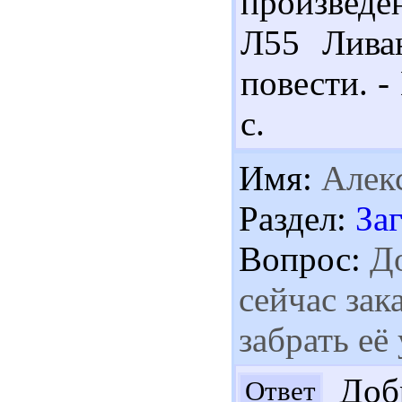
произведе
Л55 Лива
повести. -
с.
Имя:
Алек
Раздел:
За
Вопрос:
До
сейчас зак
забрать её
Добр
Ответ