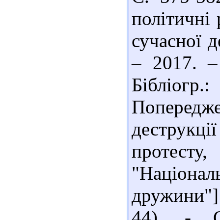
політичні
сучасної д
– 2017. –
Бібліогр
Поперед
деструкції
протест
"Націонал
дружини"] 
44). - С