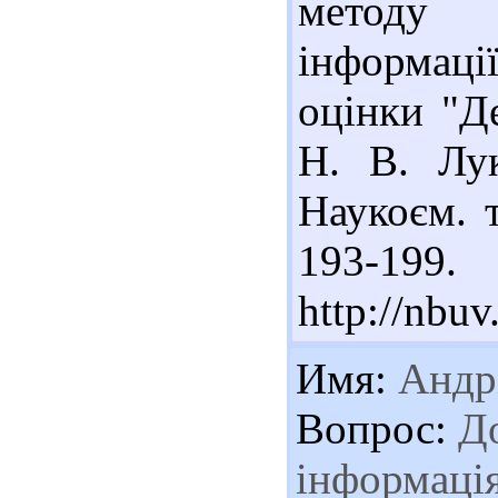
методу 
інформаці
оцінки "Д
Н. В. Лук
Наукоєм. т
193-19
http://nbu
Имя:
Андр
Вопрос:
До
інформація