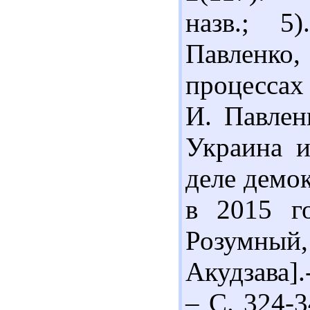
назв.; 5
Павленко
процессах
И. Павлен
Украина 
деле демо
в 2015 го
Розумный
Акудзава].
– С. 324-3