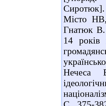
Сиротюк].
Місто НВ,
Гнатюк В.
14 років 
громадя
українськ
Нечеса 
ідеологі
націоналіз
С. 375-382