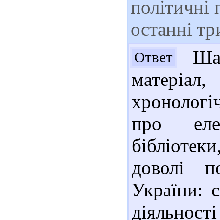
політичні п
останні тр
Шан
Ответ
матері
хронологі
про еле
бібліотеки
доволі п
України: 
діяльності