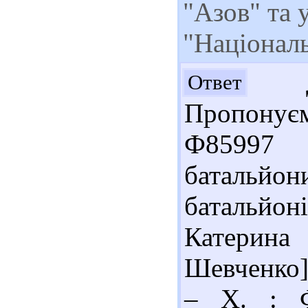
"Азов" та 
"Націонал
До
Ответ
Пропонує
Ф85997 
батальй
батальйон
Катерина 
Шевченко].
– Х. : Ф