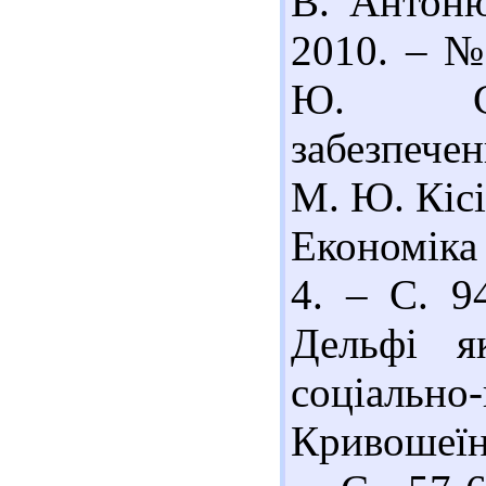
В. Антоню
2010. – № 
Ю. Сис
забезпечен
М. Ю. Кісі
Економіка 
4. – С. 9
Дельфі як
соціально-
Кривошеїн 