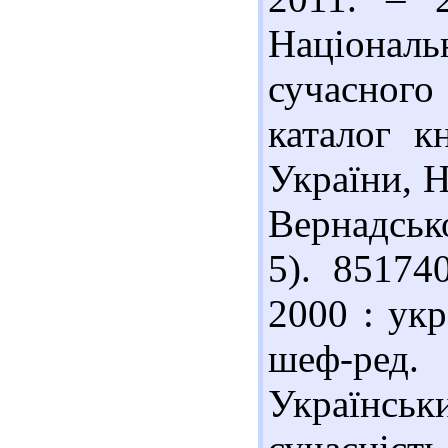
Націонал
сучасного
каталог к
України, Н
Вернадськог
5). 85174
2000 : укр
шеф-ред.
Українськ