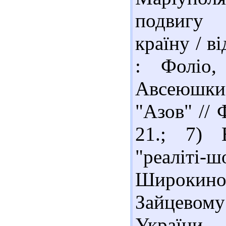
подвигу 
країну / ві
: Фоліо,
Авсеюшки
"Азов" // 
21.; 7) 
"реаліт
Широкин
Зайцевом
України. - 