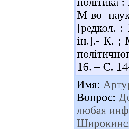
політика :
М-во наук
[редкол. :
ін.].- К. 
політичног
16. – С. 14
Имя:
Артур
Вопрос:
До
любая инф
Широкинск