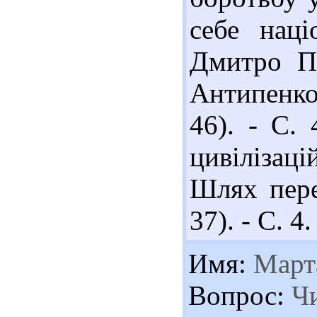
себе наці
Дмитро Пл
Антипенко 
46). - С. 
цивілізац
Шлях пере
37). - С. 4.
Имя:
Март
Вопрос:
Чи