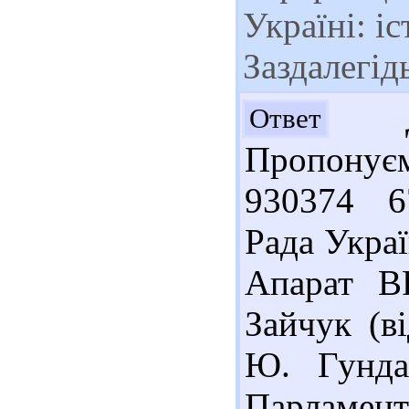
Україні: іс
Заздалегід
До
Ответ
Пропонує
930374 6
Рада Украї
Апарат ВР
Зайчук (ві
Ю. Гунда
Парламентс