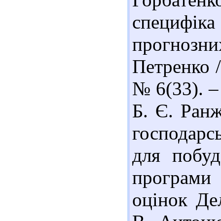
специфі
прогнозних
Петренко /
№ 6(33). –
Б. Є. Ран
господарс
для побуд
програми 
оцінок Де