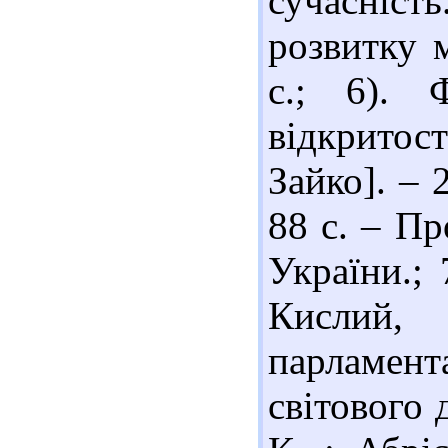
сучасніс
розвитку 
с.; 6). 
відкритост
Зайко]. – 2
88 с. – П
України.;
Кисли
парламен
світового 