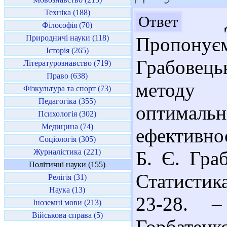
Техніка (188)
До
Ответ
Філософія (70)
Природничі науки (118)
Пропонує
Історія (265)
Грабовец
Літературознавство (719)
Право (638)
методу 
Фізкультура та спорт (73)
Педагогіка (355)
оптимал
Психологія (302)
Медицина (74)
ефективнос
Соціологія (305)
Журналістика (221)
Б. Є. Гра
Політичні науки (155)
Статистика
Релігія (31)
Наука (13)
23-28. –
Іноземні мови (213)
Військова справа (5)
Горбатен