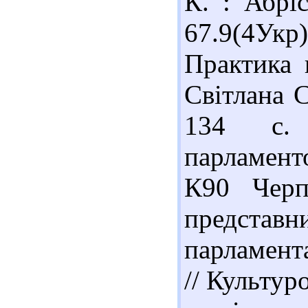
К. : Абрі
67.9(4Ук
Практика 
Світлана С
134 с.
парламент
К90 Черп
предст
парламента
// Культур