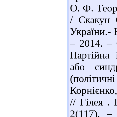
О. Ф. Теор
/ Скакун 
України.- 
– 2014. – 
Партійна 
або синдр
(політичн
Корнієнко
// Гілея .
2(117). –