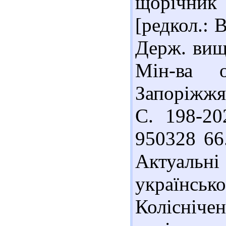
щорічник
[редкол.: В
Держ. вищ.
Мін-ва о
Запоріжжя 
С. 198-202
950328 66
Актуаль
українсь
Колісніч