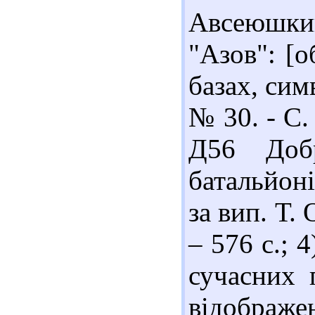
Авсеюшки
"Азов": [о
базах, симв
№ 30. - С.
Д56 Добр
батальйоні
за вип. Т. 
– 576 с.; 4
сучасних 
відобра