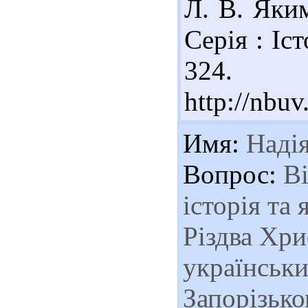
Л. В. Яким
Серія : Іст
324. 
http://nbu
Имя:
Наді
Вопрос:
Ві
історія та
Різдва Хри
українськи
Запорізько