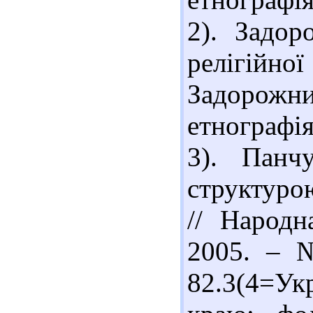
2). Задор
релігійно
Задорожн
етнографія
3). Панч
структуро
// Народн
2005. – №
82.3(4=Ук