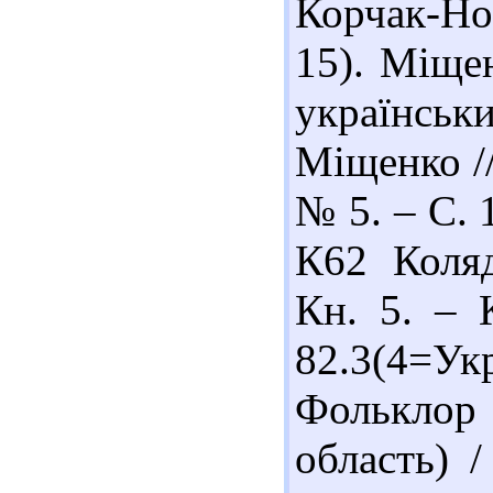
Корчак-Но
15). Міщен
українськ
Міщенко //
№ 5. – С. 
К62 Коляд
Кн. 5. – 
82.3(4=У
Фольклор
область) 