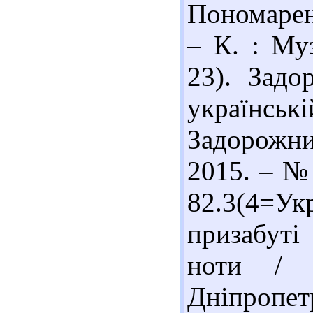
Пономарен
– К. : Му
23). Задо
українсь
Задорожни
2015. – № 
82.3(4=Ук
призабуті
ноти / 
Дніпропетр