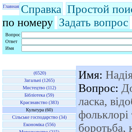
Справка
Простой пои
Главная
по номеру
Задать вопрос
Вопрос
Ответ
Имя
Имя:
Наді
(6520)
Загальні (1265)
Вопрос:
До
Мистецтво (112)
Бібліотека (59)
ласка, від
Краєзнавство (383)
Культура (60)
фольклорі 
Сільське господарство (34)
боротьба, 
Економіка (556)
Мовознавство (215)