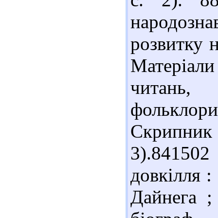
народозн
розвитку н
Матеріали
читань, 
фольклори
Скрипник 
3).841502
довкілля : 
Дайнега ; 