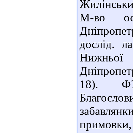
Жилінськи
М-во ос
Дніпропет
дослід. л
Нижньо
Дніпропетр
18). Ф7
Благослов
забавлян
примовк