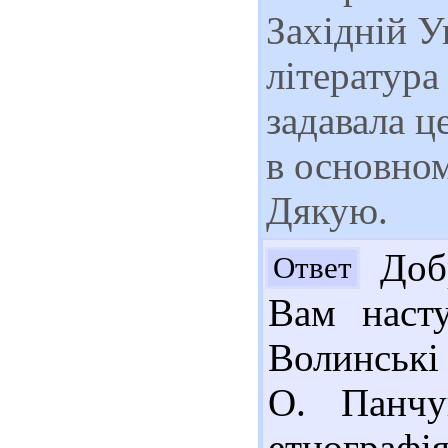
Західній У
література
задавала ц
в основно
Дякую.
Добр
Ответ
Вам насту
Волинські 
О. Панчу
етнографія