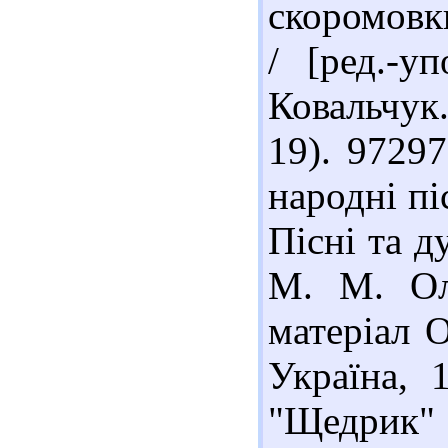
скоромовки
/ [ред.-у
Ковальчук.
19). 9729
народні пі
Пісні та д
М. М. Ол
матеріал 
Україна, 
"Щедрик" (