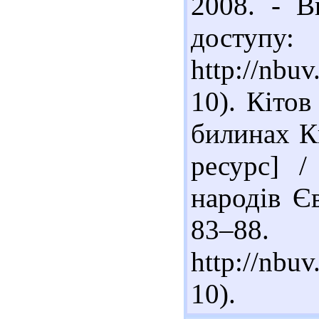
2008. - В
доступу:
http://nbu
10). Кітов
билинах К
ресурс] /
народів Єв
83–88
http://nbu
10).