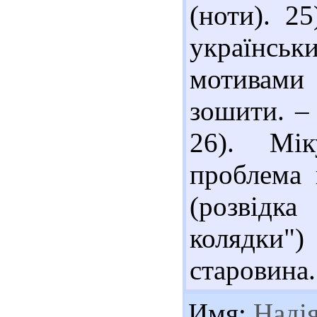
(ноти). 2
українськ
мотивами 
зошити. –
26). Мік
проблема 
(розвідк
колядки"
старовина.
Имя:
Наді