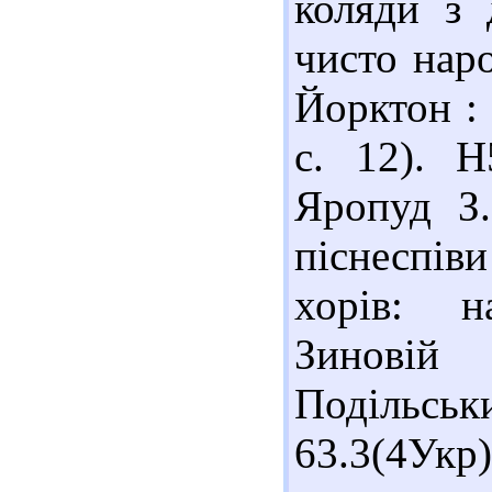
коляди з 
чисто наро
Йорктон : 
с. 12). Н
Яропуд З.
піснеспів
хорів: н
Зиновій
Подільськи
63.3(4Укр