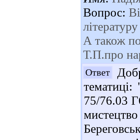
Вопрос:
Ві
літературу
А також по
Т.П.про на
Добр
Ответ
тематиці: 
75/76.03 
мистецт
Береговс