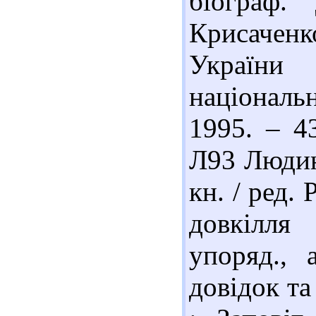
біограф.
Крисаченко
України
національ
1995. – 4
Л93 Людина
кн. / ред. 
довкілля 
упоряд., а
довідок та