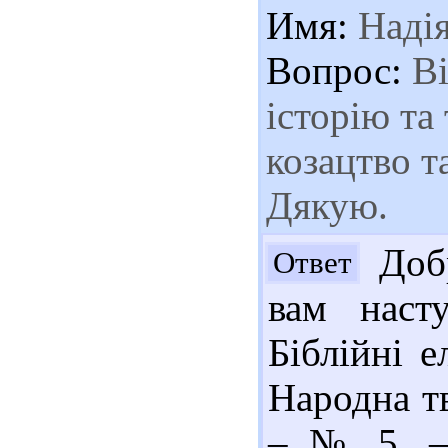
Имя:
Наді
Вопрос:
Ві
історію та
козацтво т
Дякую.
Добр
Ответ
вам наст
Біблійні е
Народна тв
– № 5. – 