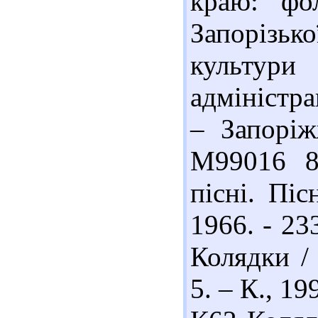
краю: фо
Запорізь
культури
адміністра
– Запоріж
М99016 82
пісні. Піс
1966. - 23
Колядки /
5. – К., 19