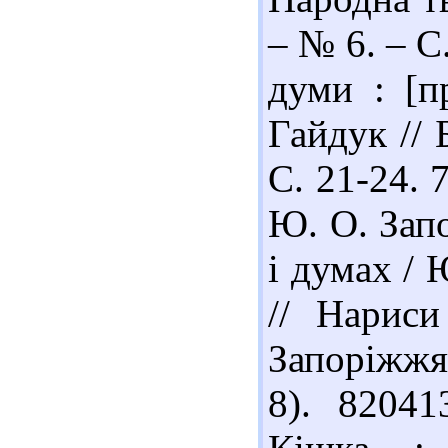
– № 6. – С
думи : [п
Гайдук // 
С. 21-24. 
Ю. О. Запо
і думах / 
// Нариси
Запоріжжя 
8). 82041