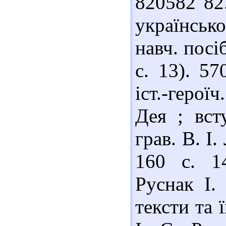
820582 82
українськ
навч. посі
с. 13). 5
іст.-героїч
Дея ; вст
грав. В. І.
160 с. 1
Руснак І.
тексти та ї