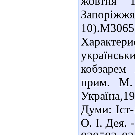
жовтня 
Запоріжж
10).М306
Характери
українськ
кобзарем 
прим. М.
Україна,19
Думи: Іст-
О. І. Дея. 