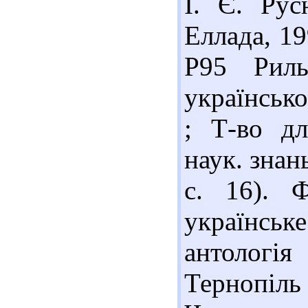
І. Є. Рус
Еллада, 19
Р95 Риль
українськ
; Т-во д
наук. знань
с. 16). 
українсь
антологія
Тернопіл