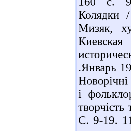
160 с. 9
Колядки /
Мизяк, ху
Киевска
историчес
.Январь 19
Новорічні 
і фолькло
творчість 
С. 9-19. 