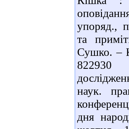
Кішка : 
оповідання
упоряд., п
та примі
Сушко. – К
822930 
досліджен
наук. пра
конференц
дня народ