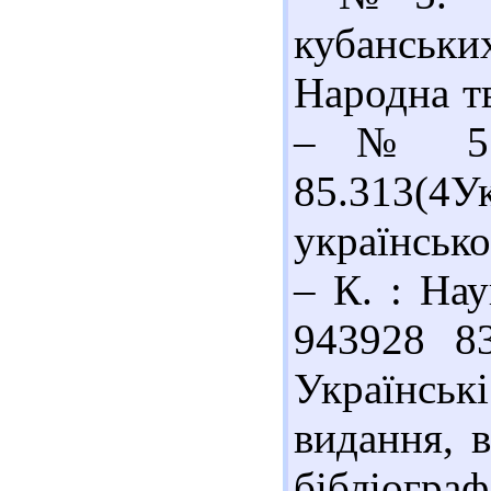
кубанських
Народна тв
– № 5. 
85.313(4
українсько
– К. : Нау
943928 8
Українськ
видання, в
бібліограф