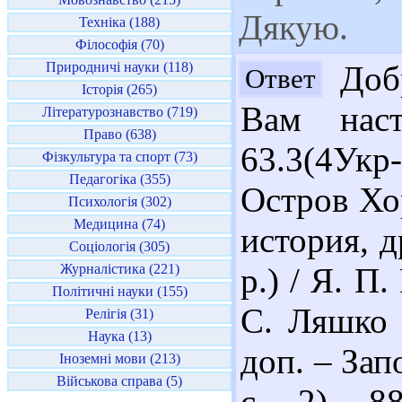
Дякую.
Техніка (188)
Філософія (70)
Природничі науки (118)
Добр
Ответ
Історія (265)
Вам наст
Літературознавство (719)
Право (638)
63.3(4Ук
Фізкультура та спорт (73)
Педагогіка (355)
Остров Хо
Психологія (302)
Медицина (74)
история, д
Соціологія (305)
Журналістика (221)
р.) / Я. П
Політичні науки (155)
С. Ляшко В
Релігія (31)
Наука (13)
доп. – Зап
Іноземні мови (213)
Військова справа (5)
с. 2). 8