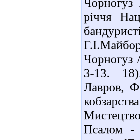
Чорногуз 
річчя Нац
бандур
Г.І.Майб
Чорногуз /
3-13. 18
Лавров, Ф.
кобзарства
Мистецтво,
Псалом - 