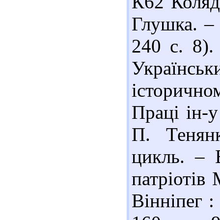
К62 Коляд
Глушка. – 
240 с. 8)
Українськ
історично
Праці ін-у
П. Тенян
цикль. – 
патріотів 
Вінніпег :