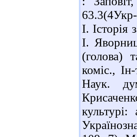
: Заповіт
63.3(4Укр
І. Історія 
І. Яворни
(голова) 
коміс., Ін
Наук. ду
Крисаченк
культурі: 
Українозна