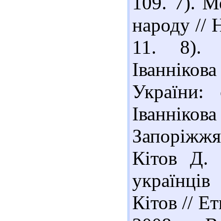
109. 7). 
народу // Н
11. 8). 
Іванніков
України: 
Іванніков
Запоріжжя
Кітов Д. 
українців
Кітов // Е