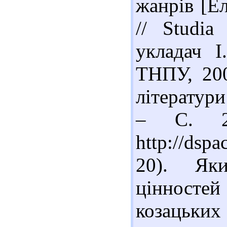
жанрів [Ел
// Studia
укладач І
ТНПУ, 200
літератури
– С. 20
http://dsp
20). Як
цінносте
козацьких