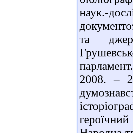
наук.-дос
документоз
та джер
Грушевс
парламент.
2008. – 2
думозн
історіогр
героїчний
Народна тв