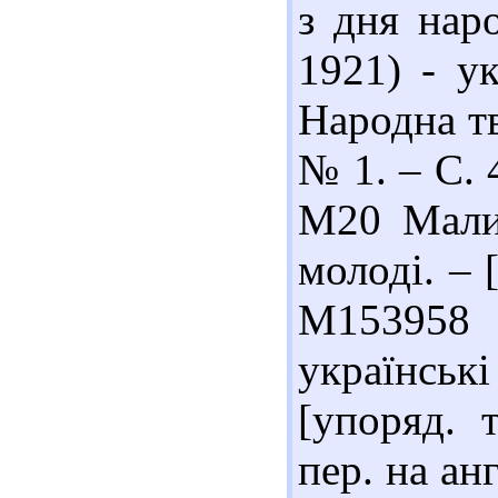
з дня нар
1921) - ук
Народна тв
№ 1. – С. 
М20 Малий
молоді. – [
М153958 
українськ
[упоряд. 
пер. на ан