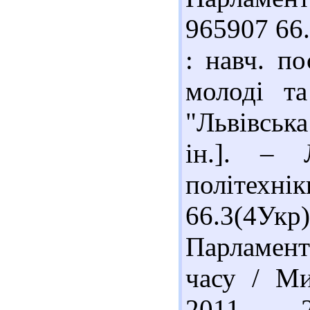
965907 66
: навч. по
молоді та
"Львівська
ін.]. – 
політехнік
66.3(4У
Парламент
часу / Ми
2011. – 