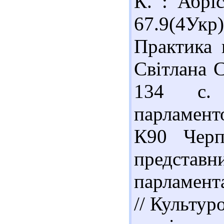
К. : Абрі
67.9(4Ук
Практика 
Світлана С
134 с.
парламент
К90 Черп
предст
парламента
// Культур