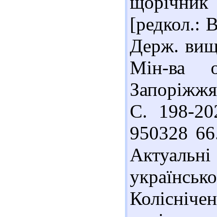
щорічник
[редкол.: В
Держ. вищ.
Мін-ва о
Запоріжжя 
С. 198-202
950328 66
Актуаль
українсь
Колісніч