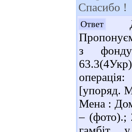
Спасибо !
До
Ответ
Пропонуєм
з фонду
63.3(4У
операція:
[упоряд. М
Мена : Дом
– (фото).;
гамбіт 