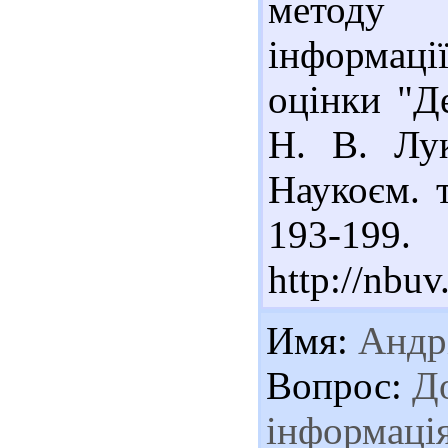
методу 
інформаці
оцінки "Д
Н. В. Лук
Наукоєм. т
193-19
http://nbu
Имя:
Андр
Вопрос:
До
інформація