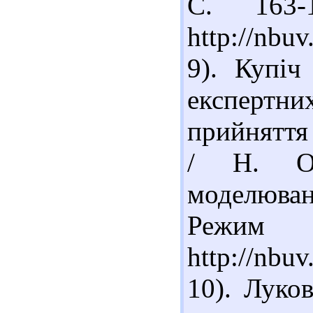
С. 163-
http://nbu
9). Купіч
експертн
прийняття
/ Н. О.
моделюванн
Реж
http://nb
10). Луко