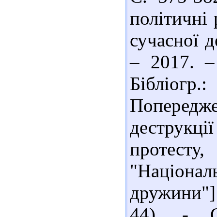
політичні
сучасної д
– 2017. –
Бібліогр
Поперед
деструкції
протест
"Націонал
дружини"] 
44). - С