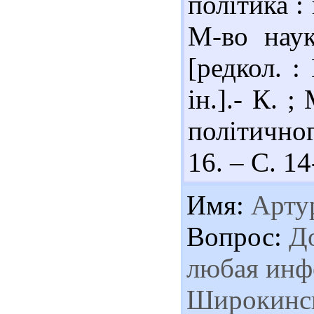
політика :
М-во наук
[редкол. :
ін.].- К. 
політичног
16. – С. 14
Имя:
Артур
Вопрос:
До
любая инф
Широкинск