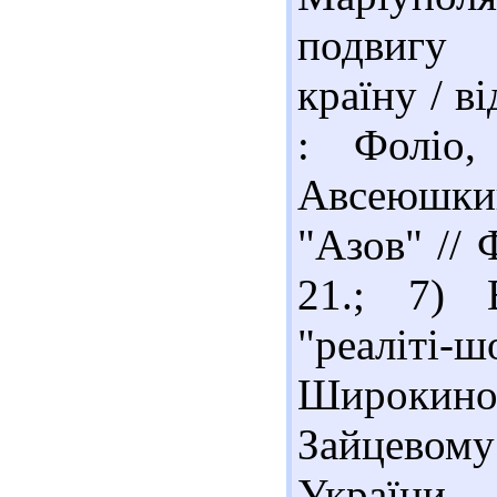
подвигу 
країну / ві
: Фоліо,
Авсеюшки
"Азов" // 
21.; 7) 
"реаліт
Широкин
Зайцевом
України. - 