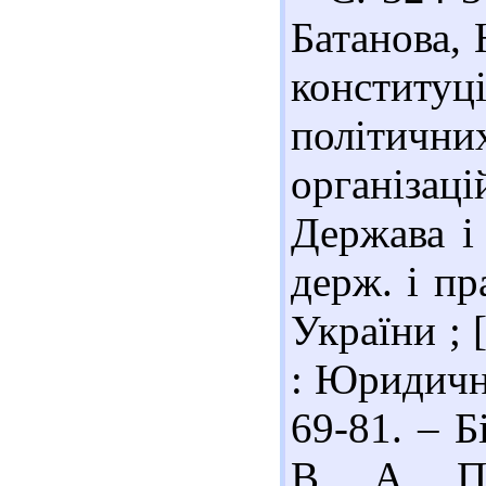
Батанова,
конституці
політичн
організаці
Держава і 
держ. і п
України ; [
: Юридична
69-81. – Б
В. А. По