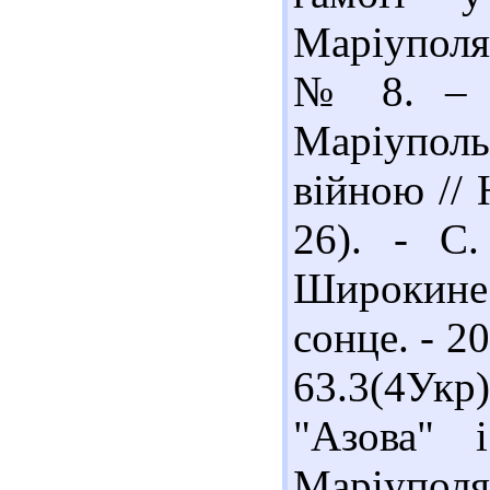
Маріуполя)
№ 8. – С
Маріупол
війною // 
26). - С.
Широкине:
сонце. - 20
63.3(4Ук
"Азова" 
Маріупол