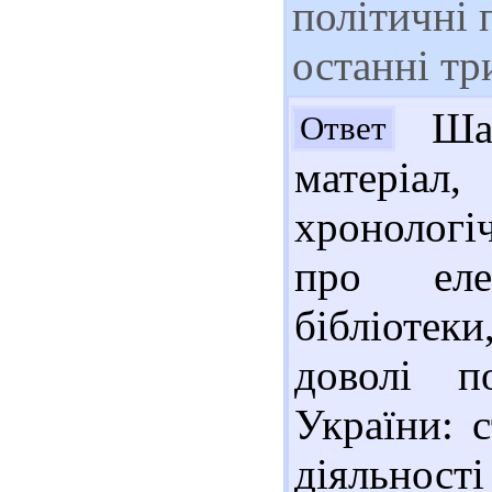
політичні п
останні тр
Шан
Ответ
матері
хронологі
про еле
бібліотеки
доволі п
України: 
діяльності