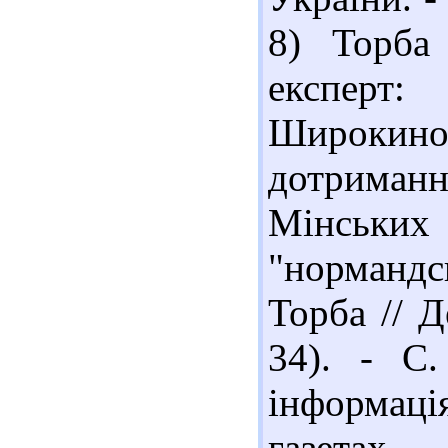
8) Торба
експерт
Широки
дотрима
Мінськи
"норманд
Торба // 
34). - С.
інформаці
газетах,