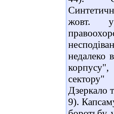
Синтетичн
жовт. у
правоохо
несподів
недалеко в
корпусу"
сектору"
Дзеркало ти
9). Капсам
боротьбу у