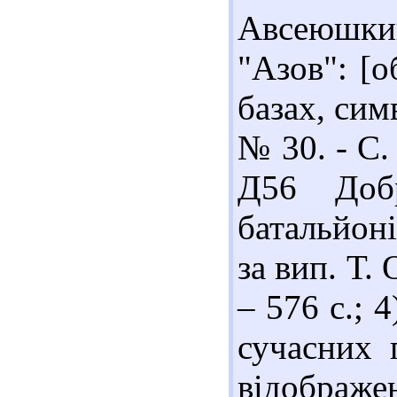
Авсеюшки
"Азов": [о
базах, симв
№ 30. - С.
Д56 Добр
батальйоні
за вип. Т. 
– 576 с.; 4
сучасних 
відобра