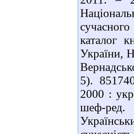
Націонал
сучасного
каталог к
України, Н
Вернадськог
5). 85174
2000 : укр
шеф-ред.
Українськ