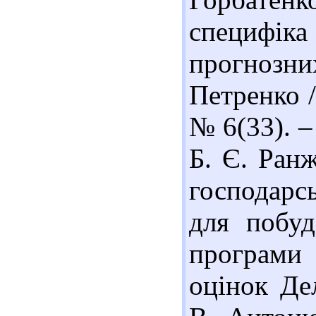
специфі
прогнозних
Петренко /
№ 6(33). –
Б. Є. Ран
господарс
для побуд
програми 
оцінок Де