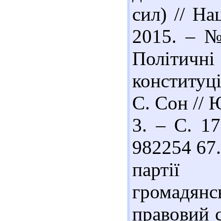
сил) // На
2015. – №
Політичні
конституц
С. Сон // 
3. – С. 17
982254 67.
партії 
громадян
правовий с