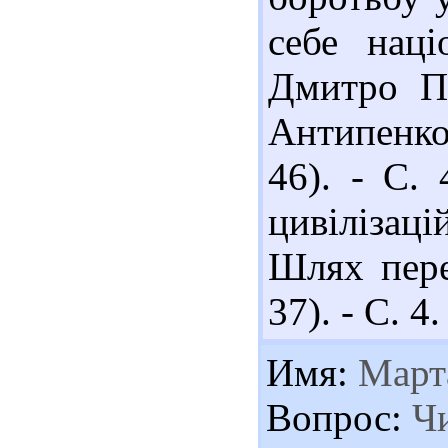
себе наці
Дмитро Пл
Антипенко 
46). - С. 
цивілізац
Шлях пере
37). - С. 4.
Имя:
Март
Вопрос:
Чи