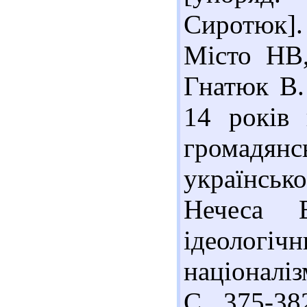
Сиротюк].
Місто НВ,
Гнатюк В.
14 років 
громадя
українськ
Нечеса 
ідеологі
націоналіз
С. 375-382