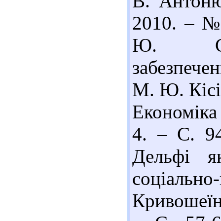
В. Антоню
2010. – № 
Ю. Сис
забезпечен
М. Ю. Кісі
Економіка 
4. – С. 9
Дельфі як
соціально-
Кривошеїн 