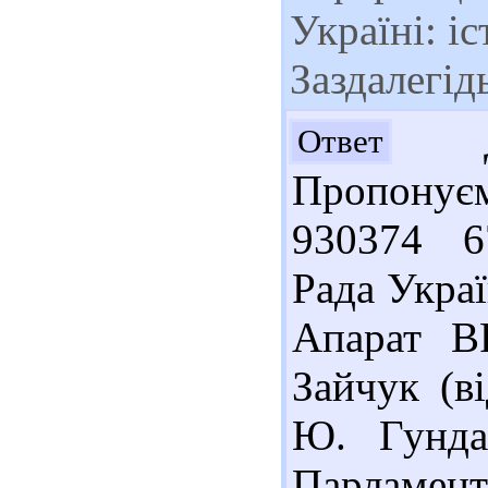
Україні: іс
Заздалегід
До
Ответ
Пропонує
930374 6
Рада Украї
Апарат ВР
Зайчук (ві
Ю. Гунда
Парламентс