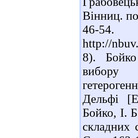
Грабовець
Вінниц. пол
46-54
http://nbu
8). Бойк
вибору 
гетероген
Дельфі [Е
Бойко, І. 
складних с