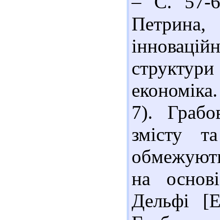
– С. 57-6
Петрина
інновацій
структури
економіка.
7). Грабо
змісту т
обмежують
на основ
Дельфі [Е