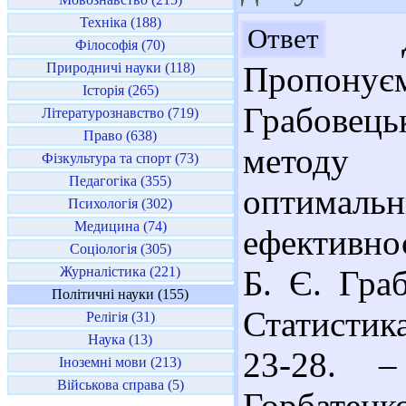
Техніка (188)
До
Ответ
Філософія (70)
Природничі науки (118)
Пропонує
Історія (265)
Грабовец
Літературознавство (719)
Право (638)
методу 
Фізкультура та спорт (73)
Педагогіка (355)
оптимал
Психологія (302)
Медицина (74)
ефективнос
Соціологія (305)
Журналістика (221)
Б. Є. Гра
Політичні науки (155)
Статистика
Релігія (31)
Наука (13)
23-28. –
Іноземні мови (213)
Військова справа (5)
Горбатен