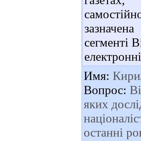
самостій
зазначен
сегменті В
електронні
Имя:
Кири
Вопрос:
Ві
яких дослі
націоналіс
останні ро