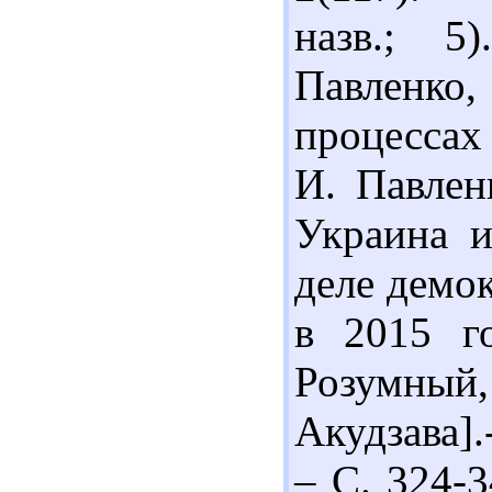
назв.; 5
Павленко
процессах
И. Павлен
Украина 
деле демо
в 2015 го
Розумный
Акудзава].
– С. 324-3