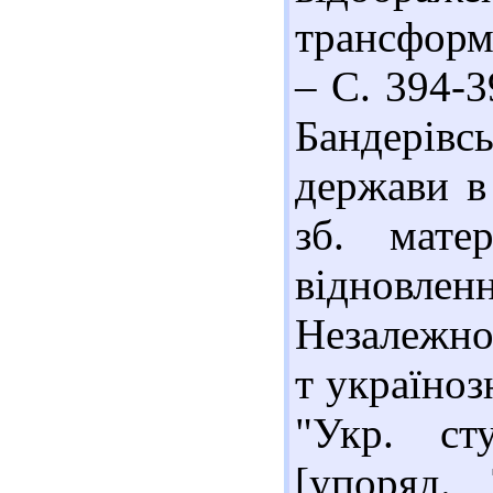
трансформа
– С. 394-3
Бандерівсь
держави в 
зб. мате
відновленн
Незалежнос
т україноз
"Укр. сту
[упоряд.