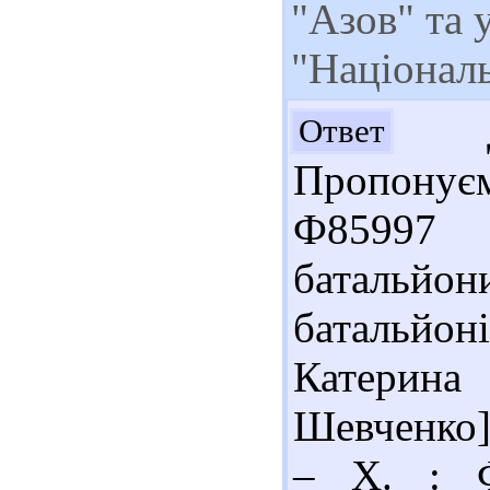
"Азов" та 
"Націонал
До
Ответ
Пропонує
Ф85997 
батальй
батальйон
Катерина 
Шевченко].
– Х. : Ф