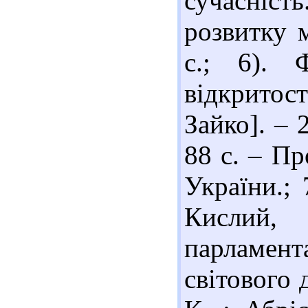
сучасніс
розвитку 
с.; 6). 
відкритост
Зайко]. – 2
88 с. – П
України.;
Кисли
парламен
світового 