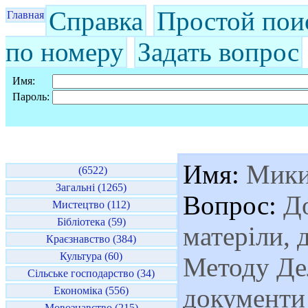
Справка
Простой пои
Главная
по номеру
Задать вопрос
Имя:
Пароль:
Имя:
Мики
(6522)
Загальні (1265)
Вопрос:
До
Мистецтво (112)
Бібліотека (59)
матеріли, 
Краєзнавство (384)
Культура (60)
Методу Дел
Сільське господарство (34)
документи
Економіка (556)
Мовознавство (215)