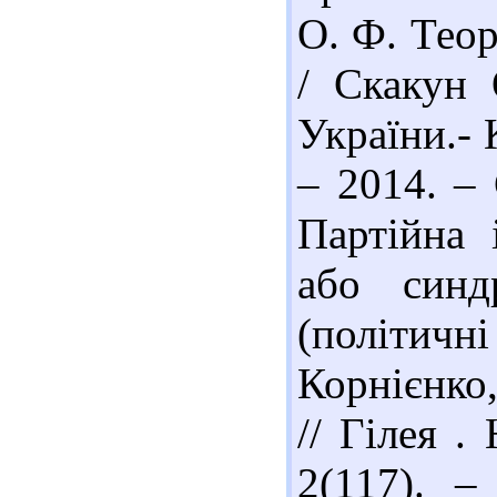
О. Ф. Теор
/ Скакун 
України.- 
– 2014. – 
Партійна 
або синдр
(політичн
Корнієнко
// Гілея .
2(117). –