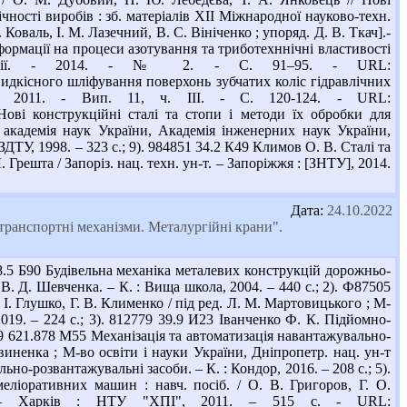
чності виробів : зб. матеріалів ХІІ Міжнародної науково-техн.
. Коваль, І. М. Лазечний, В. С. Вініченко ; упоряд. Д. В. Ткач].-
еформації на процеси азотування та триботехннічні властивості
ибології. - 2014. - № 2. - С. 91–95. - URL:
ви швидкісного шліфування поверхонь зубчатих коліс гідравлічних
 - 2011. - Вип. 11, ч. ІІІ. - С. 120-124. - URL:
Н73 Нові конструкційні сталі та стопи і методи їх обробки для
 академія наук України, Академія інженерних наук України,
ТУ, 1998. – 323 с.; 9). 984851 34.2 К49 Климов О. В. Сталі та
Грешта / Запоріз. нац. техн. ун-т. – Запоріжжя : [ЗНТУ], 2014.
Дата:
24.10.2022
транспортні механізми. Металургійні крани".
.5 Б90 Будівельна механіка металевих конструкцій дорожньо-
 В. Д. Шевченка. – К. : Вища школа, 2004. – 440 с.; 2). Ф87505
 Глушко, Г. В. Клименко / під ред. Л. М. Мартовицького ; М-
2019. – 224 с.; 3). 812779 39.9 И23 Іванченко Ф. К. Підйомно-
499 621.878 М55 Механізація та автоматизація навантажувально-
итвиненка ; М-во освіти і науки України, Дніпропетр. нац. ун-т
льно-розвантажувальні засоби. – К. : Кондор, 2016. – 208 с.; 5).
еліоративних машин : навч. посіб. / О. В. Григоров, Г. О.
". – Харків : НТУ "ХПІ", 2011. – 515 с. - URL: