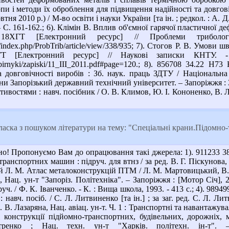
опи і методи їх оброблення для підвищення надійності та довгові
тня 2010 р.) / М-во освіти і науки України [та ін. ; редкол. : А. Д
 С. 161-162.; 6). Клімін В. Вплив об'ємної гарячої пластичної д
алі 18ХГТ [Електронний ресурс] // Проблеми тр
ua/index.php/ProbTrib/article/view/338/935; 7). Стогов Р. В. Умо
ХГТ [Електронний ресурс] // Наукові записки КНТУ.
/zbirnyki/zapiski/11_III_2011.pdf#page=120.; 8). 856708 34.22 
а довговічності виробів : Зб. наук. праць ЗДТУ / Національна
ни Запорізький державний технічний університет. – Запоріжжя : ЗД
ивостями : навч. посібник / О. В. Климов, Ю. І. Кононенко, В. Л. 
аска з пошуком літератури на тему: "Спеціальні крани.Підомно-
о! Пропонуємо Вам до опрацювання такі джерела: 1). 911233 38
транспортних машин : підруч. для втнз / за ред. В. Г. Піскунова,
Л. М. Атлас металоконструкцій ПТМ / Л. М. Мартовицький, В. І.
, Нац. ун-т "Запоріз. Політехніка". – Запоріжжя : [Мотор Січ], 
ч. / Ф. К. Іванченко. - К. : Вища школа, 1993. - 413 с.; 4). 989
 навч. посіб. / С. Л. Литвиненко [та ін.] ; за заг. ред. С. Л. Л
д. В. Лазаряна, Нац. авіац. ун-т. Ч. 1 : Транспортні та навантажува
 конструкції підйомно-транспортних, будівельних, дорожніх, м
ренко ; Нац. техн. ун-т "Харків. політехн. ін-т