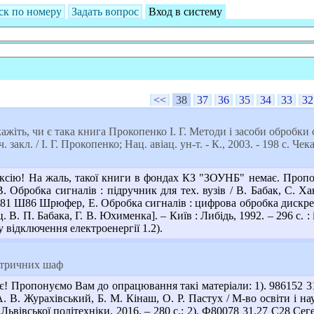
ск по номеру
Задать вопрос
Вход в систему
<<
38
37
36
35
34
33
32
ажіть, чи є така книга Прокопенко І. Г. Методи і засоби обробки 
. закл. / І. Г. Прокопенко; Нац. авіац. ун-т. - К., 2003. - 198 c. 
сію! На жаль, такої книги в фондах КЗ "ЗОУНБ" немає. Пропону
. Обробка сигналів : підручник для тех. вузів / В. Бабак, С. Хан
2.81 Ш86 Шрюфер, Е. Обробка сигналів : цифрова обробка дискрет
ц. В. П. Бабака, Г. В. Юхименка]. – Київ : Либідь, 1992. – 296 с. : 
у відключення електроенергії 1.2).
ктричних шаф
є! Пропонуємо Вам до опрацювання такі матеріали: 1). 986152 3
. В. Журахівський, Б. М. Кінаш, О. Р. Пастух / М-во освіти і нау
 Львівської політехніки, 2016. – 280 с.; 2). Ф80078 31.27 С28 Сег