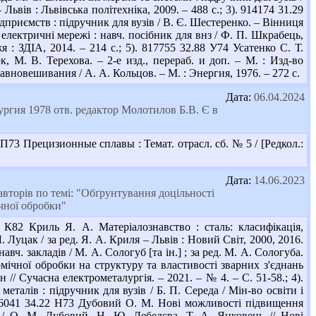
Львів : Львівська політехніка, 2009. – 488 с.; 3). 914174 31.29
риємств : підручник для вузів / В. Є. Шестеренко. – Вінниця
електричні мережі : навч. посібник для внз / Ф. П. Шкрабець,
 : ЗДІА, 2014. – 214 с.; 5). 817755 32.88 У74 Усатенко С. Т.
 М. В. Терехова. – 2-е изд., перераб. и доп. – М. : Изд-во
авновешивания / А. А. Кольцов. – М. : Энергия, 1976. – 272 с.
Дата:
06.04.2024
гия 1978 отв. редактор Молотилов Б.В. Є в
П73 Прецизионные сплавы : Темат. отрасл. сб. № 5 / [Редкол.:
Дата:
14.06.2023
вторів по темі: "Обґрунтування доцільності
ічної обробки"
К82 Криль Я. А. Матеріалознавство : сталь: класифікація,
 Луцак / за ред. Я. А. Криля – Львів : Новий Світ, 2000, 2016.
вч. закладів / М. А. Сологуб [та ін.] ; за ред. М. А. Сологуба.
ермічної обробки на структуру та властивості зварних з'єднань
 // Сучасна електрометалургія. – 2021. – № 4. – С. 51-58.; 4).
талів : підручник для вузів / Б. П. Середа / Мін-во освіти і
. 956041 34.22 Н73 Дубовий О. М. Нові можливості підвищення
 / О. М. Дубовий, Н. Ю. Лебедєва, Т. А. Янковець // Нові