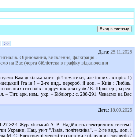
>>
Дата:
25.11.2025
сигналів. Оцінювання, виявлення, фільтрація :
Чекаємо на Вас (черга бібліотека в графіку відключення
ємо Вам декілька книг цієї тематики, але інших авторів: 1)
децький [та ін.] – 2-ге вид., перероб. й доп. – Київ : Либідь,
изованих сигналів : підручник для вузів / Е. Шрюфер ; за ред.
іл. – Тит. арк. нем., укр. – Бібліогр.: с. 288-291. Чекаємо на Вас
Дата:
18.09.2025
1.27 Ж91 Журахівський А. В. Надійність електричних систем і
ки України, Нац. ун-т "Львів. політехніка". – 2-ге вид., доп. і
еда М. С. Електричні мережі та системи : підручник для вузів /