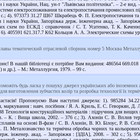
 і науки України, Нац. ун-т "Львівська політехніка". – 2-е вид. – 
теми електроспоживання та електропостачання промислових підп
 с.; 4). 973373 31.27 Ш67 Шкрабець Ф. П. Електропостачання та 
 і науки України, Запорізька держ. інженерна акад. – Запоріжжя
х схем по ЕСКД : справочник / С. Т. Усатенко, Т. К. Каченюк,
.; 6). 405591 621.317.7 К62 Кольцов А. А. Электрические схемы ур
авы тематический отраслевой сборник номер 5 Москва Металлур
є! В нашій бібліотеці є потрібне Вам видання: 486564 669.018 
) и др.]. – М.: Металлургия, 1979. – 99 c.
можіть будь ласка у пошуку джерел українських або іноземних а
для виготовлення зубчастих колір та розробка технології їх терм
стасія! Пропонуємо Вам наступні джерела: 1). 985284 34.22 
маркування : навч. посібник / Я. А. Криль, Е. С. Геворкян, Д. Л.
Т38 Технологія конструкційних матеріалів : підручник для вищих на
оп. – К. : Вища школа, 2002. – 376 с.; 3). Ахонін С. В. Вплив т
лавів на основі В-фази / С. В. Ахонін, В. Ю. Білоус, Р. В. Селін
 П. Металознавство та термічна обробка чорних та кольорових ме
держ. інженер. акад. – Запоріжжя : [ЗДІА], 2008. – 302 с.; 5)
ивостей деформованих металів і сплавів термічною обробкою