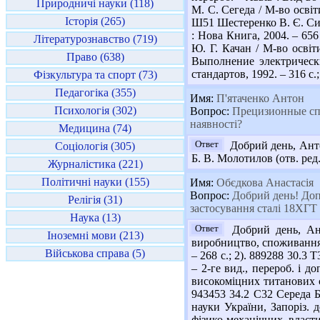
Природничі науки (118)
М. С. Сегеда / М-во освіти
Історія (265)
Ш51 Шестеренко В. Є. Сис
: Нова Книга, 2004. – 656
Літературознавство (719)
Ю. Г. Качан / М-во освіти
Право (638)
Выполнение электрически
стандартов, 1992. – 316 с
Фізкультура та спорт (73)
Педагогіка (355)
Имя:
П'ятаченко Антон
Психологія (302)
Вопрос:
Прецизионные спл
наявності?
Медицина (74)
Ответ
Добрий день, Антон
Соціологія (305)
Б. В. Молотилов (отв. ред.
Журналістика (221)
Політичні науки (155)
Имя:
Обєдкова Анастасія
Вопрос:
Добрий день! Допо
Релігія (31)
застосування сталі 18ХГТ 
Наука (13)
Ответ
Добрий день, Ана
Іноземні мови (213)
виробництво, споживання, 
Військова справа (5)
– 268 с.; 2). 889288 30.3 
– 2-ге вид., перероб. і д
високоміцних титанових сп
943453 34.2 С32 Середа Б.
науки України, Запоріз. 
фізико-механічних власт