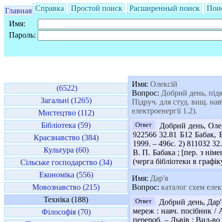
Справка
Простой поиск
Расширенный поиск
Пои
Главная
Имя:
Пароль:
Имя:
Олексій
(6522)
Вопрос:
Добрий день, підк
Загальні (1265)
Підруч. для студ. вищ. навч
електроенергії 1.2).
Мистецтво (112)
Бібліотека (59)
Ответ
Добрий день, Олек
922566 32.81 Б12 Бабак, В
Краєзнавство (384)
1999. – 496с. 2) 811032 3
Культура (60)
В. П. Бабака ; [пер. з німе
(черга бібліотеки в графік
Сільське господарство (34)
Економіка (556)
Имя:
Дар'я
Мовознавство (215)
Вопрос:
каталог схем еле
Техніка (188)
Ответ
Добрий день, Дар'
мереж : навч. посібник / А
Філософія (70)
перероб. – Львів : Вид-во