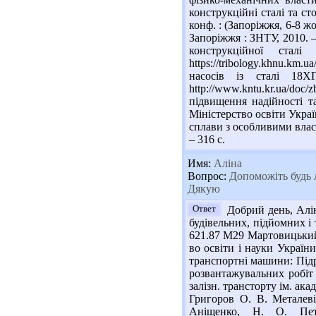
конструкційні сталі та ст
конф. : (Запоріжжя, 6-8 жов
Запоріжжя : ЗНТУ, 2010. –
конструкційної ст
https://tribology.khnu.km.
насосів із сталі 18
http://www.kntu.kr.ua/doc
підвищення надійності т
Міністерство освіти Украї
сплави з особливими власт
– 316 с.
Имя:
Аліна
Вопрос:
Допоможіть будь л
Дякую
Ответ
Добрий день, Алін
будівельних, підйомних і 
621.87 М29 Мартовицький 
во освіти і науки України
транспортні машини: Підру
розвантажувальних робіт :
залізн. трансторту ім. ака
Григоров О. В. Металеві
Аніщенко, Н. О. Пет