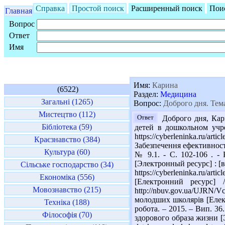
Справка
Простой поиск
Расширенный поиск
Пои
Главная
Вопрос
Ответ
Имя
Имя:
Карина
(6522)
Раздел:
Медицина
Загальні (1265)
Вопрос:
Доброго дня. Тема
Мистецтво (112)
Ответ
Доброго дня, Кари
Бібліотека (59)
детей в дошкольном учр
https://cyberleninka.ru/ar
Краєзнавство (384)
Забезпечення ефективності
Культура (60)
№ 9.1. - С. 102-106 . -
[Электронный ресурс] : [в 
Сільське господарство (34)
https://cyberleninka.ru/ar
Економіка (556)
[Електронний ресурс] 
Мовознавство (215)
http://nbuv.gov.ua/UJRN
молодших школярів [Електр
Техніка (188)
робота. – 2015. – Вип. 36
Філософія (70)
здорового образа жизни [Эл