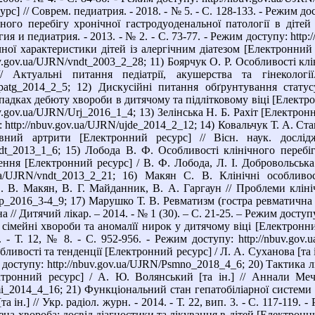
рс] // Соврем. педиатрия. - 2018. - № 5. - С. 128-133. - Режим до
чного перебігу хронічної гастродуоденальної патології в діте
ия и педиатрия. - 2013. - № 2. - С. 73-77. - Режим доступу: http
ної характеристики дітей із алергічним діатезом [Електронний ре
v.gov.ua/UJRN/vndt_2003_2_28; 11) Боярчук О. Р. Особливості кл
// Актуальні питання педіатрії, акушерства та гінеко
/appatg_2014_2_5; 12) Дискусійні питання обґрунтування стат
адках дебюту хвороби в дитячому та підлітковому віці [Електронни
v.gov.ua/UJRN/Urj_2016_1_4; 13) Зелінська Н. Б. Рахіт [Електронни
: http://nbuv.gov.ua/UJRN/ujde_2014_2_12; 14) Ковальчук Т. А. Ст
ивний артрити [Електронний ресурс] // Вісн. наук. досл
vndt_2013_1_6; 15) Лобода В. Ф. Особливості клінічного перебі
ння [Електронний ресурс] / В. Ф. Лобода, Л. І. Добровольська /
v.ua/UJRN/vndt_2013_2_21; 16) Макян С. В. Клінічні особлив
. В. Макян, В. Г. Майданник, В. А. Гаргаун // Проблеми клінічн
kp_2016_3-4_9; 17) Марушко Т. В. Ревматизм (гостра ревматична 
 // Дитячий лікар. – 2014. - № 1 (30). – С. 21-25. – Режим доступу:
сімейні хвороби та аномалїї нирок у дитячому віці [Електронний
. - Т. 12, № 8. - С. 952-956. - Режим доступу: http://nbuv.go
бливості та тенденції [Електронний ресурс] / Л. А. Суханова [та 
м доступу: http://nbuv.gov.ua/UJRN/Psmno_2018_4_6; 20) Тактика л
ктронний ресурс] / А. Ю. Волянський [та ін.] // Аннали Меч
ami_2014_4_16; 21) Функціональний стан гепатобіліарної систем
та ін.] // Укр. радіол. журн. - 2014. - Т. 22, вип. 3. - С. 117-11
а хвороба: досвід діагностики та лікування в дітей [Електронний 