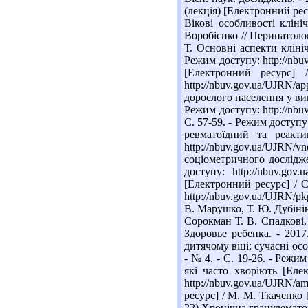
(лекція) [Електронний ресу
Вікові особливості кліні
Воробієнко // Перинатолог
Т. Основні аспекти клініч
Режим доступу: http://nbu
[Електронний ресурс] 
http://nbuv.gov.ua/UJRN
дорослого населення у вип
Режим доступу: http://nbu
С. 57-59. - Режим доступу
ревматоїдний та реакт
http://nbuv.gov.ua/UJRN/
соціометричного дослідже
доступу: http://nbuv.go
[Електронний ресурс] / С
http://nbuv.gov.ua/UJRN/p
В. Марушко, Т. Ю. Дубініна
Сорокман Т. В. Спадкові, 
Здоровье ребенка. - 2017
дитячому віці: сучасні осо
- № 4. - С. 19-26. - Режи
які часто хворіють [Еле
http://nbuv.gov.ua/UJRN/
ресурс] / М. М. Ткаченко [
22) Хронічна гранулематозн