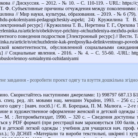
ва // Дискуссия. – 2012. - № 10. – С. 110-119. - URL: https://cyber
а Т. Ф. Субъективные причины отчуждения между поколениями: п
илина // Мир науки, культуры, образования. – 2019. - № 6 (79). – С
mezhdu-pokoleniyami-pedagogicheskiy-aspekt; 24) Кружилина
ектронный ресурс] / Кружилина Т. В., Неретина Т. Г., Орехова Т.
berleninka.ru/article/n/obektivnye-prichiny-otchuzhdeniya-mezhdu-p
тного поведения подростков [Электронный ресурс] // Вестн. Тамб
eninka.ru/article/n/otchuzhdenie-kak-predposylka-delinkventnogo-po
ской компетентности, обусловленной социальными ожиданиям
/ Социальные явления. - 2016. - № 4. – С. 55-60. -URL: https://cy
-obuslovlennoy-sotsialnymi-ozhidaniyami
не завдання - розробити проект одягу та взуття дошкільна згідно
но. Скористайтесь наступними джерелами: 1) 998797 687.13 Б17
в. спец. ред. літ. мовами нац. меншин України, 1993. – 256 с.;
го одягу : [навч. посіб.] / Є. Я. Борецька, П. М. Малюга. – 2-ге в
ние и художественное оформление женской и детской одежды : у
 – М. : Легпромбытиздат, 1990. – 320 с. – Сведения доступны та
ється у PDF форматі (при реєстрації вам зараховується 100 балів,
 и детской легкой одежды : учебник для учащихся нач. проф. об
ил.).; 5) ДСНіП «Матеріали та вироби текстильні, шкіряні і хут