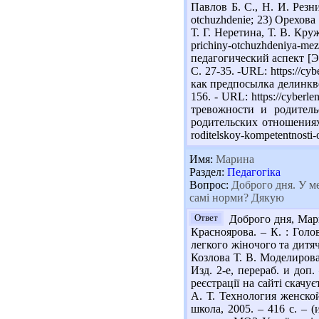
Павлов Б. С., Н. И. Резнико
otchuzhdenie; 23) Орехов
Т. Г. Неретина, Т. В. Круж
prichiny-otchuzhdeniya-
педагогический аспект [Эл
С. 27-35. -URL: https://cy
как предпосылка делинквен
156. - URL: https://cyberl
тревожности и родитель
родительских отношениях] /
roditelskoy-kompetentnosti
Имя:
Марина
Раздел:
Педагогіка
Вопрос:
Доброго дня. У ме
самі норми? Дякую
Ответ
Доброго дня, Мари
Красноярова. – К. : Голо
легкого жіночого та дитячо
Козлова Т. В. Моделирова
Изд. 2-е, перераб. и доп.
реєстрації на сайті скачу
А. Т. Технология женской
школа, 2005. – 416 с. – (