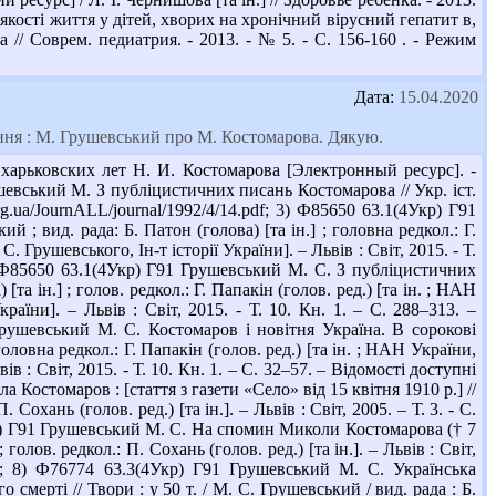
якості життя у дітей, хворих на хронічний вірусний гепатит в,
 // Соврем. педиатрия. - 2013. - № 5. - С. 156-160 . - Режим
Дата:
15.04.2020
тання : М. Грушевський про М. Костомарова. Дякую.
харьковских лет Н. И. Костомарова [Электронный ресурс]. -
Грушевський М. З публіцистичних писань Костомарова // Укр. іст.
org.ua/JournALL/journal/1992/4/14.pdf; 3) Ф85650 63.1(4Укр) Г91
; вид. рада: Б. Патон (голова) [та ін.] ; головна редкол.: Г.
. Грушевського, Ін-т історії України]. – Львів : Світ, 2015. - Т.
; 4) Ф85650 63.1(4Укр) Г91 Грушевський М. С. З публіцистичних
та ін.] ; голов. редкол.: Г. Папакін (голов. ред.) [та ін. ; НАН
раїни]. – Львів : Світ, 2015. - Т. 10. Кн. 1. – С. 288–313. –
1 Грушевський М. С. Костомаров і новітня Україна. В сорокові
головна редкол.: Г. Папакін (голов. ред.) [та ін. ; НАН України,
ів : Світ, 2015. - Т. 10. Кн. 1. – С. 32–57. – Відомості доступні
а Костомаров : [стаття з газети «Село» від 15 квітня 1910 р.] //
 Сохань (голов. ред.) [та ін.]. – Львів : Світ, 2005. – Т. 3. - С.
4Укр) Г91 Грушевський М. С. На спомин Миколи Костомарова († 7
 голов. редкол.: П. Сохань (голов. ред.) [та ін.]. – Львів : Світ,
Uvql; 8) Ф76774 63.3(4Укр) Г91 Грушевський М. С. Українська
смерті // Твори : у 50 т. / М. С. Грушевський / вид. рада : Б.