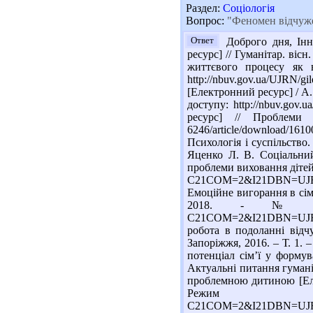
Раздел:
Соціологія
Вопрос:
"Феномен відчужен
Ответ
Доброго дня, Інн
ресурс] // Гуманітар. вісн
життєвого процесу як в
http://nbuv.gov.ua/UJRN/
[Електронний ресурс] / А. 
доступу: http://nbuv.gov
ресурс] // Проблеми с
6246/article/download/161
Психологія і суспільство. 
Яценко Л. В. Соціальний
проблеми виховання дітей т
C21COM=2&I21DBN=UJRN
Емоційне вигорання в сім
2018. - № 2. С. 22
C21COM=2&I21DBN=UJRN
робота в подоланні відчу
Запоріжжя, 2016. – Т. 1. –
потенціал сім’ї у формув
Актуальні питання гуманіта
проблемною дитиною [Елект
Режим доступу
C21COM=2&I21DBN=UJR