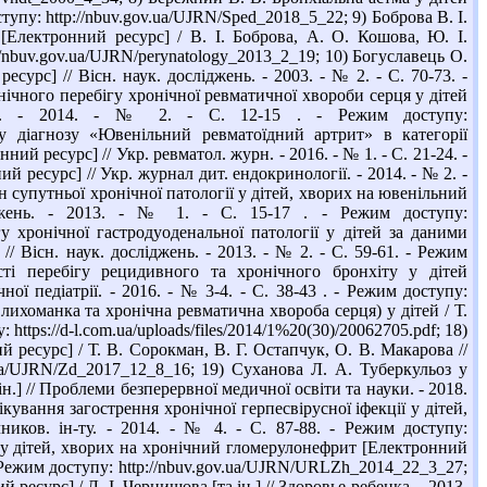
ступу: http://nbuv.gov.ua/UJRN/Sped_2018_5_22; 9) Боброва В. І.
й [Електронний ресурс] / В. І. Боброва, А. О. Кошова, Ю. І.
://nbuv.gov.ua/UJRN/perynatology_2013_2_19; 10) Богуславець О.
сурс] // Вісн. наук. досліджень. - 2003. - № 2. - С. 70-73. -
інічного перебігу хронічної ревматичної хвороби серця у дітей
логії. - 2014. - № 2. - С. 12-15 . - Режим доступу:
усу діагнозу «Ювенільний ревматоїдний артрит» в категорії
й ресурс] // Укр. ревматол. журн. - 2016. - № 1. - С. 21-24. -
й ресурс] // Укр. журнал дит. ендокринології. - 2014. - № 2. -
ан супутньої хронічної патології у дітей, хворих на ювенільний
іджень. - 2013. - № 1. - С. 15-17 . - Режим доступу:
гу хронічної гастродуоденальної патології у дітей за даними
/ Вісн. наук. досліджень. - 2013. - № 2. - С. 59-61. - Режим
ості перебігу рецидивного та хронічного бронхіту у дітей
ої педіатрії. - 2016. - № 3-4. - С. 38-43 . - Режим доступу:
лихоманка та хронічна ревматична хвороба серця) у дітей / Т.
 https://d-l.com.ua/uploads/files/2014/1%20(30)/20062705.pdf; 18)
 ресурс] / Т. В. Сорокман, В. Г. Остапчук, О. В. Макарова //
v.ua/UJRN/Zd_2017_12_8_16; 19) Суханова Л. А. Туберкульоз у
ін.] // Проблеми безперервної медичної освіти та науки. - 2018.
ікування загострення хронічної герпесвірусної іфекції у дітей,
ников. ін-ту. - 2014. - № 4. - С. 87-88. - Режим доступу:
и у дітей, хворих на хронічний гломерулонефрит [Електронний
9. - Режим доступу: http://nbuv.gov.ua/UJRN/URLZh_2014_22_3_27;
ресурс] / Л. І. Чернишова [та ін.] // Здоровье ребенка. - 2013.