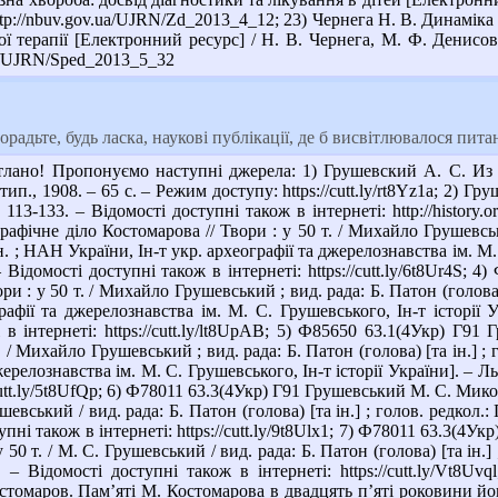
ttp://nbuv.gov.ua/UJRN/Zd_2013_4_12; 23) Чернега Н. В. Динаміка 
ї терапії [Електронний ресурс] / Н. В. Чернега, М. Ф. Денисова
ua/UJRN/Sped_2013_5_32
радьте, будь ласка, наукові публікації, де б висвітлювалося пи
лано! Пропонуємо наступні джерела: 1) Грушевский А. С. Из 
ип., 1908. – 65 с. – Режим доступу: https://cutt.ly/rt8Yz1a; 2) 
113-133. – Відомості доступні також в інтернеті: http://history.
фічне діло Костомарова // Твори : у 50 т. / Михайло Грушевський 
н. ; НАН України, Ін-т укр. археографії та джерелознавства ім. М. С
– Відомості доступні також в інтернеті: https://cutt.ly/6t8Ur4S
и : у 50 т. / Михайло Грушевський ; вид. рада: Б. Патон (голова) [
рафії та джерелознавства ім. М. С. Грушевського, Ін-т історії Ук
 в інтернеті: https://cutt.ly/lt8UpAB; 5) Ф85650 63.1(4Укр) Г9
. / Михайло Грушевський ; вид. рада: Б. Патон (голова) [та ін.] ; 
жерелознавства ім. М. С. Грушевського, Ін-т історії України]. – Льв
/cutt.ly/5t8UfQp; 6) Ф78011 63.3(4Укр) Г91 Грушевський М. С. Микол
шевський / вид. рада: Б. Патон (голова) [та ін.] ; голов. редкол.: П.
упні також в інтернеті: https://cutt.ly/9t8Ulx1; 7) Ф78011 63.3(
у 50 т. / М. С. Грушевський / вид. рада: Б. Патон (голова) [та ін.] ;
. – Відомості доступні також в інтернеті: https://cutt.ly/Vt8
стомаров. Пам’яті М. Костомарова в двадцять п’яті роковини його 