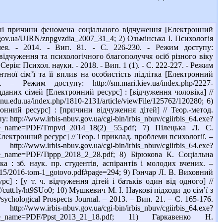
ні причини феномена соціального відчуження [Електронний
uv.gov.ua/UJRN/znpgvzdia_2007_31_4; 2) Озьмінська І. Психологія
ея. - 2014. - Вип. 81. - С. 226-230. - Режим доступу:
 відчуження та психологічного благополуччя осіб різного віку
рія: Психол. науки. - 2018. - Вип. 1 (1). - С. 222-227. - Режим
тної сім’ї та її вплив на особистість підлітка [Електронний
жим доступу: http://sm.mari.kiev.ua/index.php/2227-
ідданих сімей [Електронний ресурс] : [відчуження чоловіка] //
nu.edu.ua/index.php/1810-2131/article/viewFile/125762/120280; 6)
нний ресурс] : [причини відчуження дітей] // Теор.-метод.
 http://www.irbis-nbuv.gov.ua/cgi-bin/irbis_nbuv/cgiirbis_64.exe?
=PDF/Tmpvd_2014_18(2)__55.pdf; 7) Пілецька Л. С.
ктронний ресурс] // Теор. і приклад. проблеми психології. –
v.gov.ua/cgi-bin/irbis_nbuv/cgiirbis_64.exe?
PDF/Tippp_2018_2_28.pdf; 8) Бірюкова К. Соціальна
а : зб. наук. пр. студентів, аспірантів і молодих вчених. –
c/2015/2016-tom-1_gotovo.pdf#page=294; 9) Гончар Л. В. Виховний
] : [у т. ч. відчуження дітей і батьків один від одного] //
/cutt.ly/ht9SUo0; 10) Мушкевич М. І. Наукові підходи до сім’ї з
chological Prospects Journal. – 2013. – Вип. 21. – С. 165-176.
i-bin/irbis_nbuv/cgiirbis_64.exe?
ame=PDF/Ppst_2013_21_18.pdf; 11) Гаркавенко Н.