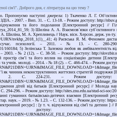
ої сім'ї". Доброго дня, є література на цю тему ?
о. Пропонуємо наступні джерела: 1) Ткаченко Л. Г. Об’єктив
. ЗДІА. - 2007. - Вип. 31. - С. 13-18. - Режим доступу: http://nb
ідчуження та його подолання [Електронний ресурс] // Гіл
gileya_2014_81_59; 3) Шиліна А. А. Взаємозв`язки суб`єктивного
А. Шиліна, М. А. Хрепливець // Наук. вісн. Херсон. держ. ун-ту. Се
.ua/UJRN/nvkhp_2018_1(1)__41; 4) Раєвська Я. М. Феномен дистан
учас. психології. – 2011. - № 13. - С. 280-290. – Ре
001/160184; 5) Зелінська Т. Залежна любов як амбівалентність в
– 2003. - № 2 (12). – С. 38-50. – Режим доступу: http://slovzbir.o
 простір сім’ї та його вплив на соціалізацію дитини [Електро
а учнів. молоді. – 2014. - № 18 (2). – С. 466-474. – Режим доступу:
&P21DBN=UJRN&IMAGE_FILE_DOWNLOAD=1&Image_file_name
’ї як чинник неконструктивних життєвих стратегій подружжя [Еле
4-231. – Режим доступу: http://www.irbis-nbu
&P21DBN=UJRN&IMAGE_FILE_DOWNLOAD=1&Image_file_name=
дження дітей від батьків [Електронний ресурс] // Молода наук
 С. 294-296. – Режим доступу: http://sites.znu.edu.ua/stud-sci-so
анні гуманних батьківсько-дитячих взаємин [Електронний ресурс
р. наук. – 2019. - № 1.23. – С. 132-136. – Режим доступу: https:/
ронний ресурс] : [у т. ч. відчуження від сім'ї та дитини ] // Psy
: http://www.irbis-nbuv.gov.ua/cg
N&P21DBN=UJRN&IMAGE_FILE_DOWNLOAD=1&Image_file_n