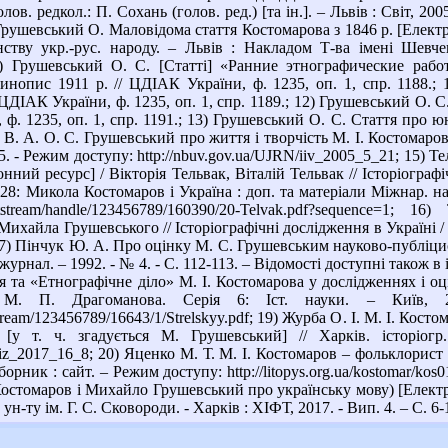
олов. редкол.: П. Сохань (голов. ред.) [та ін.]. – Львів : Світ, 20
9) Грушевський О. Маловідома стаття Костомарова з 1846 р. [Елект
нству укр.-рус. народу. – Львів : Накладом Т-ва імені Шевче
; 10) Грушевський О. С. [Статті] «Ранние этнографические раб
нопис 1911 р. // ЦДІАК України, ф. 1235, оп. 1, спр. 1188.; 
 ЦДІАК України, ф. 1235, оп. 1, спр. 1189.; 12) Грушевський О. С
 ф. 1235, оп. 1, спр. 1191.; 13) Грушевський О. С. Стаття про 
 В. А. О. С. Грушевський про життя і творчість М. І. Костомарова 
65. - Режим доступу: http://nbuv.gov.ua/UJRN/iiv_2005_5_21; 15) 
ний ресурс] / Вікторія Тельвак, Віталій Тельвак // Історіографіч
. 28: Микола Костомаров і Україна : доп. та матеріали Міжнар. на
ua/bitstream/handle/123456789/160390/20-Telvak.pdf?sequenc
Михайла Грушевського // Історіографічні дослідження в Україні / Н
 17) Пінчук Ю. А. Про оцінку М. С. Грушевським науково-публіци
 журнал. – 1992. - № 4. - С. 112-113. – Відомості доступні також в ін
я та «Етнографічне діло» М. І. Костомарова у дослідженнях і оц
 М. П. Драгоманова. Серія 6: Іст. науки. – Київ,
itstream/123456789/16643/1/Strelskyy.pdf; 19) Журба О. І. М. І. Ко
 [у т. ч. згадується М. Грушевський] // Харків. історіог
hiz_2017_16_8; 20) Яценко М. Т. М. І. Костомаров – фольклорист і
борник : сайт. – Режим доступу: http://litopys.org.ua/kostomar/k
остомаров і Михайло Грушевський про українську мову) [Електрон
 ун-ту ім. Г. С. Сковороди. - Харків : ХІФТ, 2017. - Вип. 4. – С. 6-