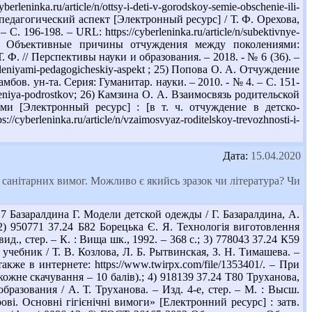
leninka.ru/article/n/ottsy-i-deti-v-gorodskoy-semie-obschenie-ili-
едагогический аспект [Электронный ресурс] / Т. Ф. Орехова,
. 196-198. – URL: https://cyberleninka.ru/article/n/subektivnye-
 Т. В. Объективные причины отчуждения между поколениями:
 Ф. // Перспективы науки и образования. – 2018. - № 6 (36). –
okoleniyami-pedagogicheskiy-aspekt ; 25) Попова О. А. Отчуждение
ов. ун-та. Серия: Гуманитар. науки. – 2010. - № 4. – С. 151-
vedeniya-podrostkov; 26) Камзина О. А. Взаимосвязь родительской
и [Электронный ресурс] : [в т. ч. отчуждение в детско-
berleninka.ru/article/n/vzaimosvyaz-roditelskoy-trevozhnosti-i-
Дата:
15.04.2020
 санітарних вимог. Можливо є якийсь зразок чи література? Чи
 Базаралдина Г. Модели детской одежды / Г. Базаралдина, А.
 2) 950771 37.24 Б82 Борецька Є. Я. Технологія виготовлення
ид., стер. – К. : Вища шк., 1992. – 368 с.; 3) 778043 37.24 К59
чебник / Т. В. Козлова, Л. Б. Рытвинская, З. Н. Тимашева. –
кже в интернете: https://www.twirpx.com/file/1353401/. – При
 кожне скачування – 10 балів).; 4) 918139 37.24 Т80 Труханова,
разования / А. Т. Труханова. – Изд. 4-е, стер. – М. : Высш.
рові. Основні гігієнічні вимоги» [Електронний ресурс] : затв.