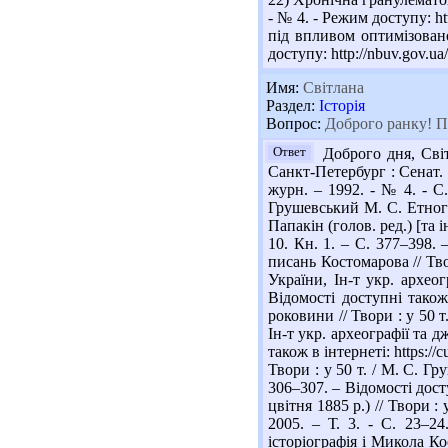
- № 4. - Режим доступу: h
під впливом оптимізовано
доступу: http://nbuv.gov.
Имя:
Світлана
Раздел:
Історія
Вопрос:
Доброго ранку! По
Ответ
Доброго дня, Світ
Санкт-Петербург : Сенат. т
журн. – 1992. - № 4. - C. 
Грушевський М. С. Етногра
Папакін (голов. ред.) [та і
10. Кн. 1. – С. 377–398. 
писань Костомарова // Твор
України, Ін-т укр. археог
Відомості доступні також
роковини // Твори : у 50 т
Ін-т укр. археографії та д
також в інтернеті: https:/
Твори : у 50 т. / М. С. Гру
306–307. – Відомості дост
цвітня 1885 р.) // Твори : 
2005. – Т. 3. - С. 23–24
історіографія і Микола Ко