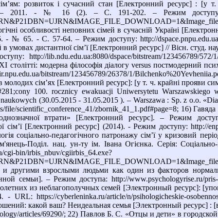
м’ям: розвиток і сучасний стан [Електронний ресурс] : [у т. ч
 – 2011. - № 16 (2). – С. 191-202. – Режим доступу: http://
&P21DBN=UJRN&IMAGE_FILE_DOWNLOAD=1&Image_file_name
ічні особливості неповних сімей в сучасній Україні [Електронний
. - № 65. - С. 57-64. – Режим доступу: http://dspace.pnpu.edu.u
 умовах дистантної сім’ї [Електронний ресурс] // Вісн. студ. наук.
пу: http://lib.ndu.edu.ua:8080/dspace/bitstream/123456789/572/1
ХІ столітті: модерна філософія діалогу versus постмодерний псих
ir.npu.edu.ua/bitstream/123456789/26378/1/Bilchenko%20Yevhenii
молодих сім’ях [Електронний ресурс]: [у т. ч. крайні прояви си
281;cony 100. rocznicy ewakuacji Uniwersytetu Warszawskiego 
aukowych (30.05.2015 - 31.05.2015 ). – Warszawa : Sp. z o.o. «Diam
es/file/scientific_conference_41/zbornik_41_1.pdf#page=8; 16) Гавя
днозначної втрати» [Електронний ресурс]. – Режим доступу:
 сім’ї [Електронний ресурс] (2014). - Режим доступу: http://en
огія соціально-педагогічного патронажу сім’ї у кризовий період
Кам'янець-Поділ. нац. ун-ту ім. Івана Огієнка. Серія: Соціальн
/cgi-bin/irbis_nbuv/cgiirbis_64.exe?
N&P21DBN=UJRN&IMAGE_FILE_DOWNLOAD=1&Image_file_na
 и другими взрослыми людьми как один из факторов нормаль
ной семьи]. – Режим доступа: http://www.psychologyrise.ru/pri
олетних из неблагополучных семей [Электронный ресурс]: [упом
 URL: https://cyberleninka.ru/article/n/psihologicheskie-osobennost
шений: какой ваш? Неидеальная семья [Электронный ресурс] : [в 
ychology/articles/69290/; 22) Павлов Б. С. «Отцы и дети» в город