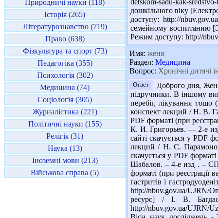
detskom-sadu-kak-sredstv
Природничі науки (118)
дошкільного віку [Електрон
Історія (265)
доступу: http://nbuv.go
Літературознавство (719)
семейному воспитанию [Эле
Режим доступу: http://nb
Право (638)
Фізкультура та спорт (73)
Имя:
женя
Раздел:
Медицина
Педагогіка (355)
Вопрос:
Хронічні дитячі і
Психологія (302)
Ответ
Доброго дня, Женя
Медицина (74)
підручники. В іншому вип
Соціологія (305)
перебіг, лікування тощо
Журналістика (221)
конспект лекций / Н. В. Га
PDF форматі (при реєстрац
Політичні науки (155)
К. И. Григорьев. — 2-е из
Релігія (31)
сайті скачується у PDF фо
лекций / Н. С. Парамонова
Наука (13)
скачується у PDF форматі 
Іноземні мови (213)
Шабалов. – 4-е изд . – СП
Військова справа (5)
форматі (при реєстрації в
гастритів і гастродуодені
http://nbuv.gov.ua/UJRN/O
ресурс] / І. В. Багд
http://nbuv.gov.ua/UJRN/
Вісн. наук. досліджень. -