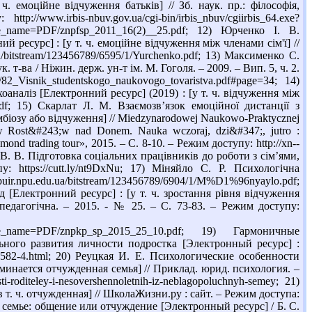
. емоційне відчуження батьків] // Зб. наук. пр.: філософія,
www.irbis-nbuv.gov.ua/cgi-bin/irbis_nbuv/cgiirbis_64.exe?
=PDF/znpfsp_2011_16(2)__25.pdf; 12) Юрченко І. В.
 ресурс] : [у т. ч. емоційне відчуження між членами сім'ї] //
a/bitstream/123456789/6595/1/Yurchenko.pdf; 13) Максименко С.
 т-ва / Ніжин. держ. ун-т ім. М. Гоголя. – 2009. – Вип. 5, ч. 2.
/82_Visnik_studentskogo_naukovogo_tovaristva.pdf#page=34; 14)
оаналіз [Електронний ресурс] (2019) : [у т. ч. відчуження між
a.pdf; 15) Скарлат Л. М. Взаємозв’язок емоційної дистанції з
мбіозу або відчуження] // Miedzynarodowej Naukowo-Praktycznej
w Rost&#243;w nad Donem. Nauka wczoraj, dzi&#347;, jutro :
ond trading tour», 2015. – С. 8-10. – Режим доступу: http://xn--
да В. В. Підготовка соціальних працівників до роботи з сім’ями,
 https://cutt.ly/nt9DxNu; 17) Міняйло С. Р. Психологічна
puir.npu.edu.ua/bitstream/123456789/6904/1/M%D1%96nyaylo.pdf;
 [Електронний ресурс] : [у т. ч. зростання рівня відчуження
о-педагогічна. – 2015. - № 25. – С. 73-83. – Режим доступу:
me=PDF/znpkp_sp_2015_25_10.pdf; 19) Гармоничные
ного развития личности подростка [Электронный ресурс] :
s-582-4.html; 20) Реуцкая И. Е. Психологические особенности
инается отчужденная семья] // Приклад. юрид. психология. –
i-roditeley-i-nesovershennoletnih-iz-neblagopoluchnyh-semey; 21)
т. ч. отчужденная] // ШколаЖизни.ру : сайт. – Режим доступа:
ской семье: общение или отчуждение [Электронный ресурс] / Б. С.