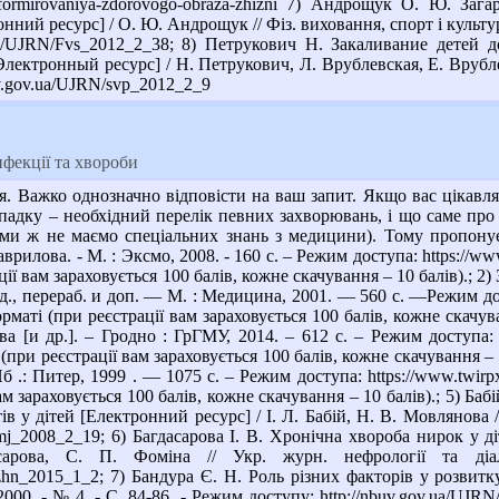
o-formirovaniya-zdorovogo-obraza-zhizni 7) Андрощук О. Ю. За
ний ресурс] / О. Ю. Андрощук // Фіз. виховання, спорт і культура 
v.ua/UJRN/Fvs_2012_2_38; 8) Петрукович Н. Закаливание детей
ктронный ресурс] / Н. Петрукович, Л. Врублевская, Е. Врублевск
uv.gov.ua/UJRN/svp_2012_2_9
нфекції та хвороби
. Важко однозначно відповісти на ваш запит. Якщо вас цікавлят
адку – необхідний перелік певних захворювань, і що саме про 
 (ми ж не маємо спеціальних знань з медицини). Тому пропонує
врилова. - М. : Эксмо, 2008. - 160 с. – Режим доступа: https://www
ії вам зараховується 100 балів, кожне скачування – 10 балів).; 2
д., перераб. и доп. — М. : Медицина, 2001. — 560 с. —Режим досту
рматі (при реєстрації вам зараховується 100 балів, кожне скачув
 [и др.]. – Гродно : ГрГМУ, 2014. – 612 с. – Режим доступа: ht
(при реєстрації вам зараховується 100 балів, кожне скачування – 
б .: Питер, 1999 . — 1075 с. – Режим доступа: https://www.twirpx
ам зараховується 100 балів, кожне скачування – 10 балів).; 5) Баб
тів у дітей [Електронний ресурс] / І. Л. Бабій, Н. В. Мовлянова /
mj_2008_2_19; 6) Багдасарова І. В. Хронічна хвороба нирок у ді
асарова, С. П. Фоміна // Укр. журн. нефрології та д
Uzhn_2015_1_2; 7) Бандура Є. Н. Роль різних факторів у розвитк
 2000. - № 4. - С. 84-86. - Режим доступу: http://nbuv.gov.ua/UJ