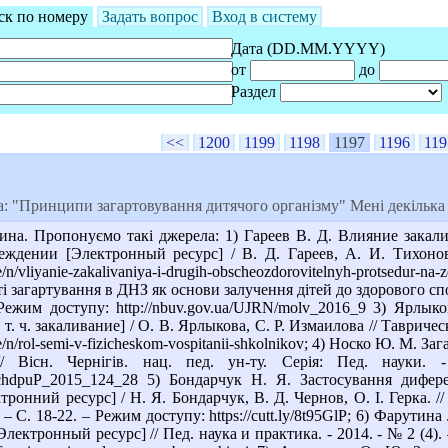
ск по номеру
Задать вопрос
Вход в систему
Дата (DD.MM.YYYY)
от
до
Раздел
<<
1200
1199
1198
1197
1196
119
: "Принципи загартовування дитячого організму" Мені декілька 
на. Пропонуємо такі джерела: 1) Гареев В. Д. Влияние закал
еждении [Электронный ресурс] / В. Д. Гареев, А. И. Тихонов
ticle/n/vliyanie-zakalivaniya-i-drugih-obscheozdorovitelnyh-protsed
 загартування в ДНЗ як основи залучення дітей до здорового спо
 Режим доступу: http://nbuv.gov.ua/UJRN/molv_2016_9 3) Ярл
т. ч. закаливание] / О. В. Ярлыкова, С. Р. Измаилова // Таврическ
ticle/n/rol-semi-v-fizicheskom-vospitanii-shkolnikov; 4) Носко Ю. М
// Вісн. Чернігів. нац. пед. ун-ту. Серія: Пед. науки
/VchdpuP_2015_124_28 5) Бондарчук Н. Я. Застосування дифер
онний ресурс] / Н. Я. Бондарчук, В. Д. Чернов, О. І. Герка. // 
. – С. 18-22. – Режим доступу: https://cutt.ly/8t95GlP; 6) Фарут
ектронный ресурс] // Пед. наука и практика. - 2014. - № 2 (4). – С.