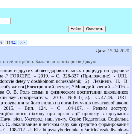
5
1194
>>
Дата:
15.04.2020
статей потрібно. Бажано останніх років Дякую
ивания и других общеоздоровительных процедур на здоровье
а // FORCIPE. – 2019. – С. 326-327 (Приложение). - URL:
ur-na-zdorovie-detey-v-doshkolnom-uchrezhdenii; 2) Левінець Н. В.
собу життя [Електронний ресурс] // Молодий вчений. - 2016. -
ыкова О. В. Роль семьи в физическом воспитании школьников
ий науч. обозреватель. – 2016. - № 8-3 (13). – С. 47-49. - URL:
. Загартовування та його вплив на організм учнів початкової школи
. - 2015. - Вип. 124. - С. 104-107. - Режим доступу:
енційованого підходу при організації процесу загартування
Наук. вісн. Ужгород. нац. ун-ту. Серія: Педагогіка. Соціальна
ина Л. С. Закаливание в детском саду как средство формирования
 108-112. - URL: https://cyberleninka.ru/article/n/zakalivanie-v-