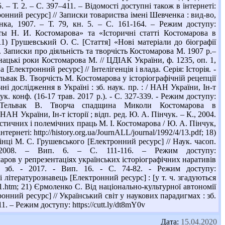
05. – Т. 2. – С. 397–411. – Відомості доступні також в інтернеті:
ронний ресурс] // Записки товариства імені Шевченка : вид-во,
нка, 1907. – Т. 79, кн. 5. – С. 161-164. – Режим доступу:
оты Н. И. Костомарова» та «Історичні статті Костомарова в
11) Грушевський О. С. [Стаття] «Нові матеріали до біографії
. Записки про діяльність та творчість Костомарова М. 1907 р.–
юнацькі роки Костомарова М. // ЦДІАК України, ф. 1235, оп. 1,
[Електронний ресурс] // Інтелігенція і влада. Серія: Історія. -
Тельвак В. Творчість М. Костомарова у історіографічній рецепції
ні дослідження в Україні : зб. наук. пр. : / НАН України, Ін-т
ук. конф. (16-17 трав. 2017 р.). - С. 327-339. - Режим доступу:
e=1; 16) Тельвак В. Творча спадщина Миколи Костомарова в
АН України, Ін-т історії ; відп. ред. Ю. А. Пінчук. – К., 2004.
стичних і полемічних праць М. І. Костомарова / Ю. А. Пінчук,
тернеті: http://history.org.ua/JournALL/journal/1992/4/13.pdf; 18)
інці М. С. Грушевського [Електронний ресурс] // Наук. часоп.
 2008. – Вип. 6. – С. 111-116. – Режим доступу:
стомаров у репрезентаціях українських історіографічних наративів
р. зб. - 2017. - Вип. 16. - С. 74-82. - Режим доступу:
 літературознавець [Електронний ресурс] : [у т. ч. згадуються
os01.htm; 21) Єрмоленко С. Від національно-культурної автономії
ний ресурс] // Український світ у наукових парадигмах : зб.
11. – Режим доступу: https://cutt.ly/dt8mY0v
Дата:
15.04.2020