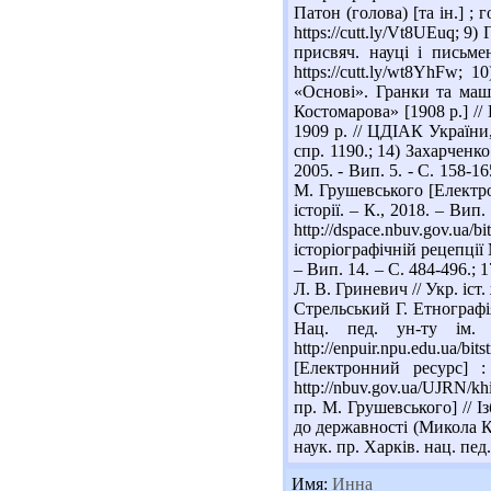
Патон (голова) [та ін.] ; г
https://cutt.ly/Vt8UEuq; 
присвяч. науці і письме
https://cutt.ly/wt8YhFw
«Основі». Гранки та маши
Костомарова» [1908 р.] //
1909 р. // ЦДІАК України,
спр. 1190.; 14) Захарченко
2005. - Вип. 5. - С. 158-1
М. Грушевського [Електрон
історії. – К., 2018. – Вип
http://dspace.nbuv.gov.
історіографічній рецепції 
– Вип. 14. – С. 484-496.;
Л. В. Гриневич // Укр. іст.
Стрельський Г. Етнографі
Нац. пед. ун-ту ім.
http://enpuir.npu.edu.ua/b
[Електронний ресурс] :
http://nbuv.gov.ua/UJRN/k
пр. М. Грушевського] // Із
до державності (Микола К
наук. пр. Харків. нац. пед.
Имя:
Инна