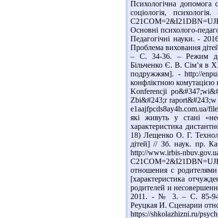
Психологічна допомога сі
соціологія, психологія.
C21COM=2&I21DBN=UJRN
Основні психолого-педагог
Педагогічні науки. - 2016
Проблема виховання дітей в
– С. 34-36. – Режим досту
Більченко Є. В. Сім’я в Х
подружжям]. - http://enpu
конфліктною комутацією в 
Konferencji po&#347;wi&#
Zbi&#243;r raport&#243;w n
e1aajfpcds8ay4h.com.ua/fil
які живуть у стані «нео
характеристика дистантної
18) Лещенко О. Г. Технол
дітей] // Зб. наук. пр. 
http://www.irbis-nbuv.gov.ua
C21COM=2&I21DBN=UJR
отношения с родителями
[характеристика отчужден
родителей и несовершенн
2011. - № 3. – С. 85-94. -
Реуцкая И. Сценарии отно
https://shkolazhizni.ru/ps