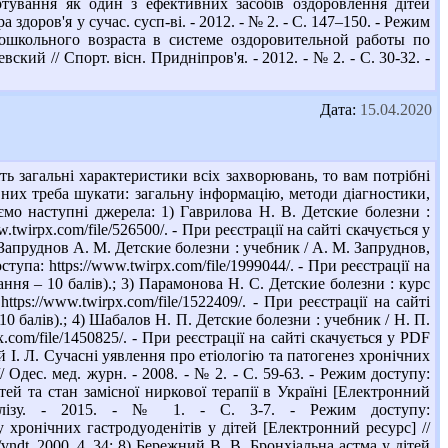
гартування як один з ефективних засобів оздоровлення дітей
здоров'я у сучас. сусп-ві. - 2012. - № 2. - С. 147–150. - Режим
 дошкольного возраста в системе оздоровительной работы по
ий // Спорт. вісн. Придніпров'я. - 2012. - № 2. - С. 30-32. -
Дата:
15.04.2020
ь загальні характеристики всіх захворювань, то вам потрібні
них треба шукати: загальну інформацію, методи діагностики,
мо наступні джерела: 1) Гаврилова Н. В. Детские болезни :
.twirpx.com/file/526500/. - При реєстрації на сайті скачується у
) Запруднов А. М. Детские болезни : учебник / А. М. Запруднов,
па: https://www.twirpx.com/file/1999044/. - При реєстрації на
ання – 10 балів).; 3) Парамонова Н. С. Детские болезни : курс
tps://www.twirpx.com/file/1522409/. - При реєстрації на сайті
10 балів).; 4) Шабалов Н. П. Детские болезни : учебник / Н. П.
.com/file/1450825/. - При реєстрації на сайті скачується у PDF
ій І. Л. Сучасні уявлення про етіологію та патогенез хронічних
/ Одес. мед. журн. - 2008. - № 2. - С. 59-63. - Режим доступу:
тей та стан замісної ниркової терапії в Україні [Електронний
іалізу. - 2015. - № 1. - С. 3-7. - Режим доступу:
у хронічних гастродуоденітів у дітей [Електронний ресурс] //
RN/vndt_2000_4_34; 8) Бережний В. В. Бронхіальна астма у дітей