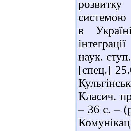
розвитк
системою 
в Україн
інтеграці
наук. ступ
[спец.] 25
Кульгінсь
Класич. пр
– 36 с. – (
Комунікац