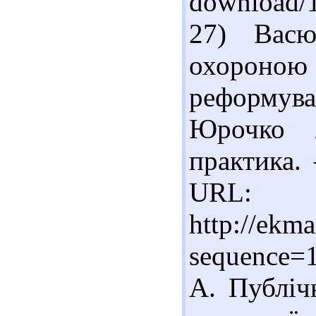
download/
27) Васю
охороною 
реформува
Юрочко /
практика.
URL:
http://ekm
sequence=
А. Публіч