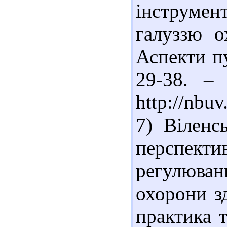
інструме
галуззю о
Аспекти пу
29-38. – 
http://nbu
7) Віленс
перспект
регулюва
охорони зд
практика т