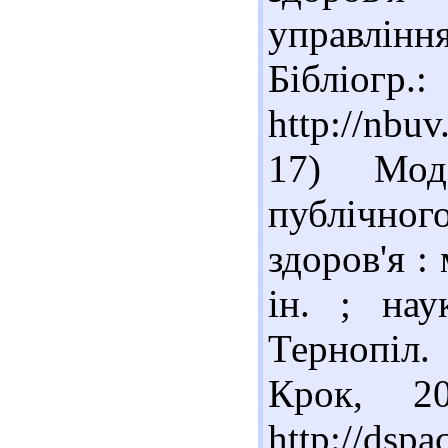
управління
Бібліо
http://nbu
17) Моде
публічного
здоров'я :
ін. ; на
Тернопіл. 
Крок, 2
http://dsp