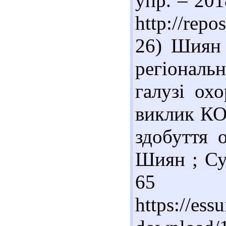
упр. – 201
http://rep
26) Шиян 
регіональ
галузі ох
виклик КОВ
здобуття о
Шиян ; Сум
65 
https://ess