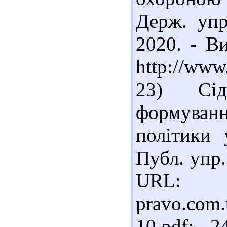
Держ. упр
2020. - Ви
http://www
23) Сiд
формуван
політики 
Публ. упр.
URL: ht
pravo.com.
10.pdf; 2