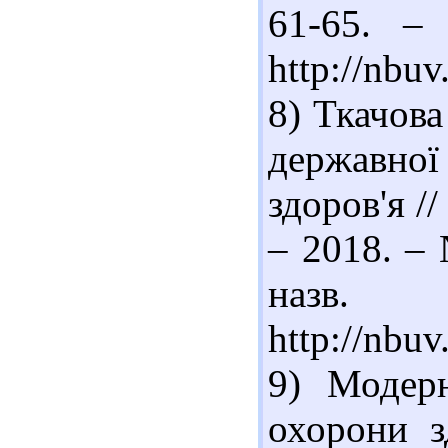
61-65. – 
http://nbu
8) Ткачов
державно
здоров'я //
– 2018. – 
наз
http://nbu
9) Модерн
охорони з