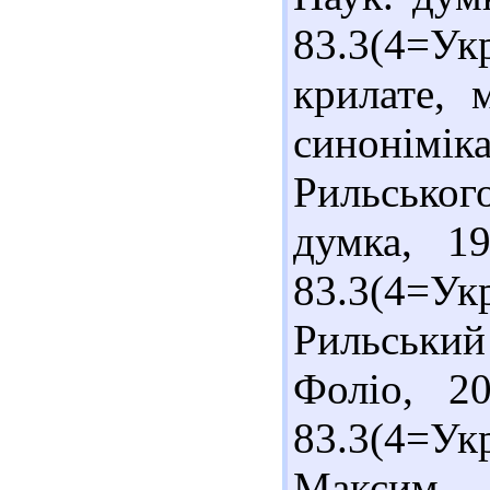
83.3(4=Ук
крилате, 
синонімі
Рильського
думка, 1
83.3(4=Ук
Рильський 
Фоліо, 2
83.3(4=Ук
Максим