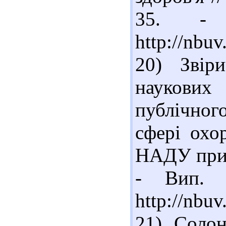
35. -
http://nbu
20) Звір
наукових
публічно
сфері охор
НАДУ при 
- Вип. 
http://nbu
21) Солон