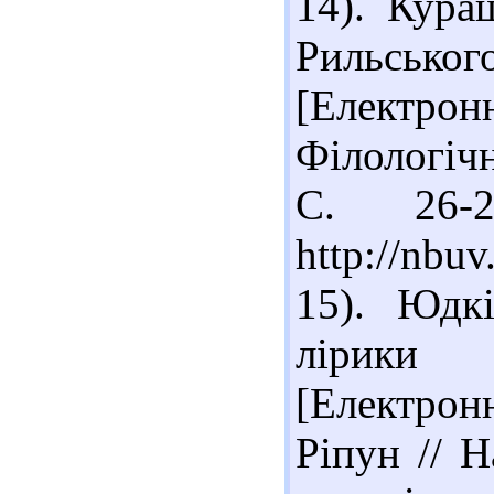
14). Кура
Рильсько
[Електро
Філологічн
С. 26-
http://nbu
15). Юдкі
лірики
[Електрон
Ріпун // 