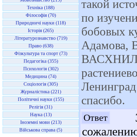
такой ист
Техніка (188)
по изучен
Філософія (70)
Природничі науки (118)
бобовых ку
Історія (265)
Літературознавство (719)
Адамова, В
Право (638)
Фізкультура та спорт (73)
ВАСХНИЛ, 
Педагогіка (355)
Психологія (302)
растениево
Медицина (74)
Ленинград 
Соціологія (305)
Журналістика (221)
спасибо.
Політичні науки (155)
Релігія (31)
Зд
Наука (13)
Ответ
Іноземні мови (213)
сожалени
Військова справа (5)