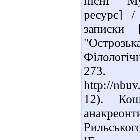
пісні "М
ресурс] /
записки [
"Остроз
Філологічн
273. 
http://nb
12). Ко
анакрео
Рильсько