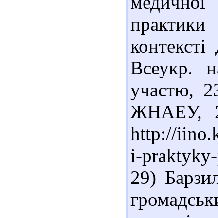
медичної
практики
контексті 
Всеукр. н
участю, 2
ЖНАЕУ, 2
http://iin
i-praktyky
29) Барзи
громадськ