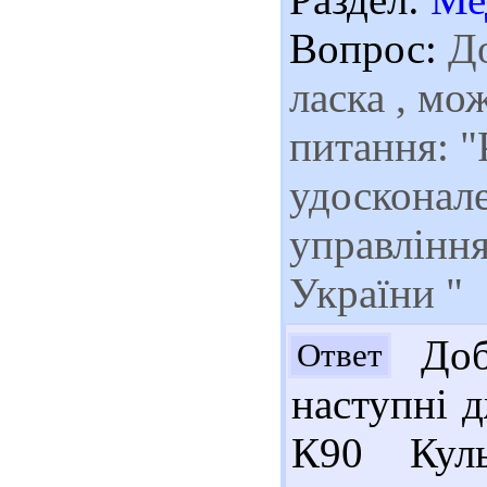
Вопрос:
До
ласка , мо
питання: "
удосконал
управління
України "
Доб
Ответ
наступні д
К90 Куль