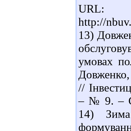
URL:
http://nbu
13) Довже
обслугову
умовах пол
Довженко, 
// Інвести
– № 9. – С
14) Зима
формуван