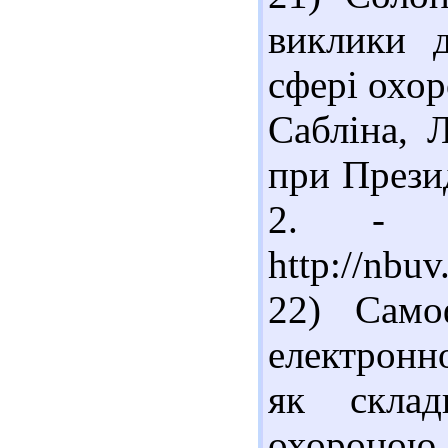
виклики д
сфері охор
Сабліна, 
при Презид
2. - 
http://nbu
22) Само
електронн
як склад
охороною 