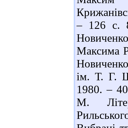
Крижанівсь
– 126 с. 
Новичен
Максима Р
Новиченко
ім. Т. Г. 
1980. – 40
М. Літе
Рильсько
Вибрані т