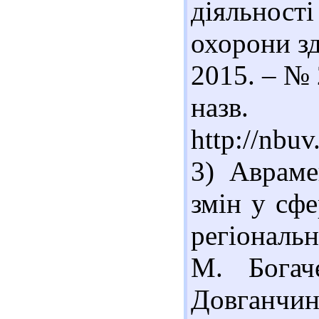
діяльності
охорони зд
2015. – № 2
наз
http://nbu
3) Авраме
змін у сфе
регіональн
М. Богач
Довганчин