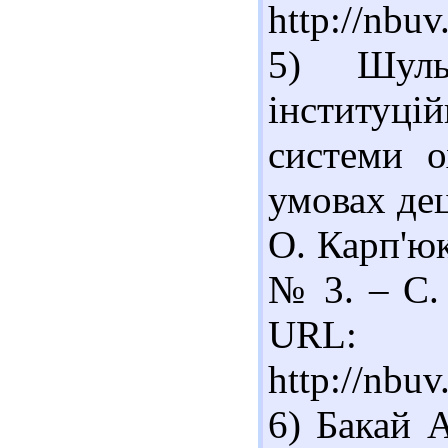
http://nbu
5) Шуль
інституці
системи о
умовах дец
О. Карп'юк
№ 3. – С. 
URL:
http://nbu
6) Бакай 