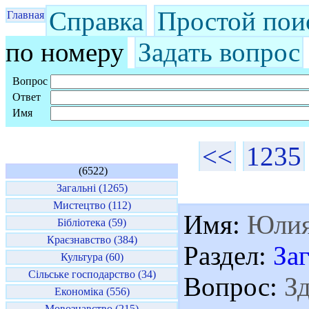
Справка
Простой пои
Главная
по номеру
Задать вопрос
Вопрос
Ответ
Имя
<<
1235
(6522)
Загальні (1265)
Мистецтво (112)
Имя:
Юли
Бібліотека (59)
Краєзнавство (384)
Раздел:
За
Культура (60)
Сільське господарство (34)
Вопрос:
Зд
Економіка (556)
Мовознавство (215)