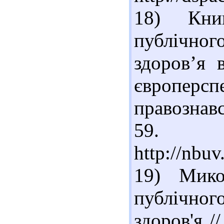
18) Кни
публічног
здоров’я 
європерсп
правознавс
59
http://nbu
19) Мико
публічног
здоров'я /