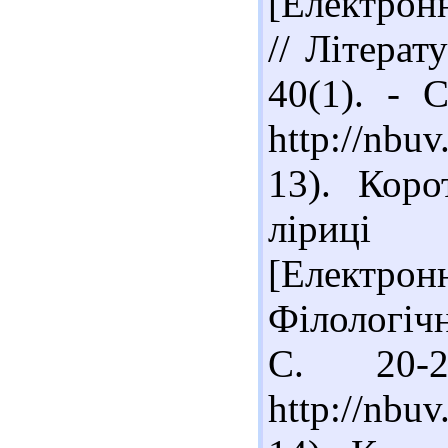
[Електрон
// Літерат
40(1). - 
http://nbu
13). Коро
ліриці
[Електрон
Філологічн
С. 20-
http://nbu