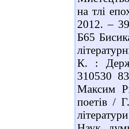
на тлі епо
2012. – 3
Б65 Бисик
літературн
К. : Держ
310530 83
Максим Ри
поетів / 
літератур
Наук. дум