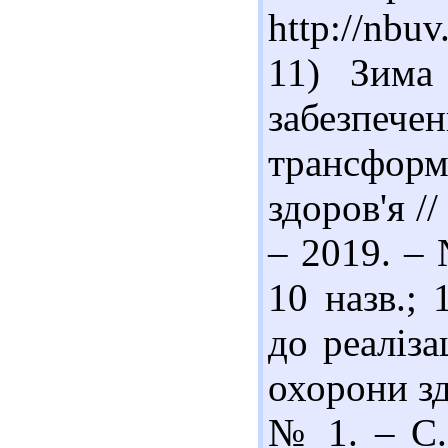
http://nbu
11) Зима 
забезпеч
трансфо
здоров'я //
– 2019. – 
10 назв.;
до реаліза
охорони зд
№ 1. – С. 