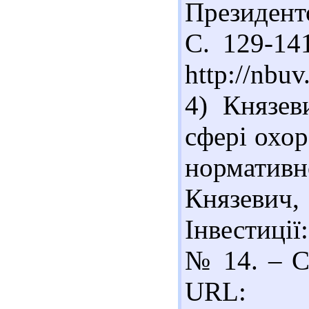
Президент
С. 129-141
http://nbu
4) Князев
сфері охор
норматив
Князевич,
Інвестиції
№ 14. – С.
URL: