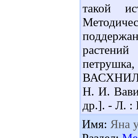
такой и
Методичес
поддерж
растений
петрушка,
ВАСХНИЛ,
Н. И. Вави
др.]. - Л. 
Имя:
Яна у
Раздел:
Ме