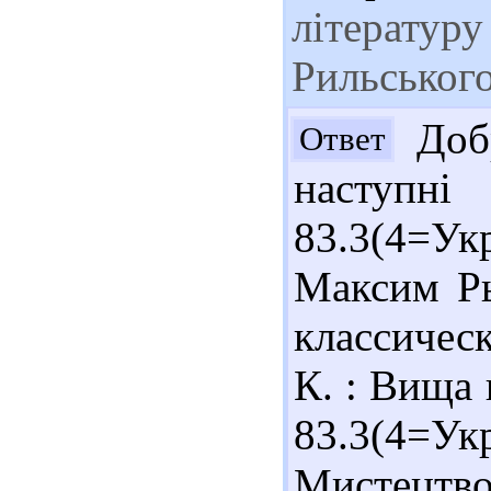
літературу
Рильськог
Добр
Ответ
наступн
83.3(4=У
Максим Ры
классическ
К. : Вища 
83.3(4=
Мистецтво