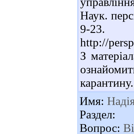
управлінн
Наук. перс
9-2
http://pers
З матеріа
ознайомит
карантину.
Имя:
Наді
Раздел:
Вопрос:
Ві