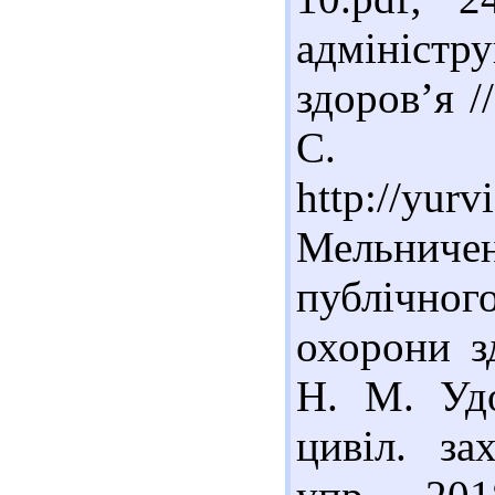
адмініст
здоров’я /
С. 6
http://yur
Мельниче
публічног
охорони з
Н. М. Удо
цивіл. за