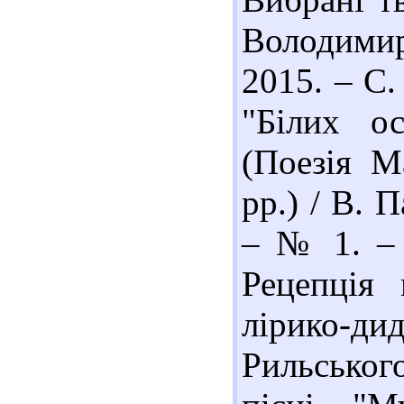
Володимир
2015. – С.
"Білих ос
(Поезія М
рр.) / В. 
– № 1. – 
Рецепція 
лірико-ди
Рильськог