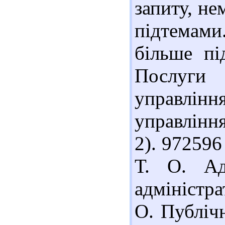
запиту, не
підтемами.
більше пі
Послуги
управлін
управління
2). 97259
Т. О. Ад
адміністра
О. Публічн