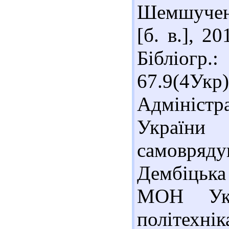
Шемшученко
[б. в.], 2
Бібліог
67.9(4Ук
Адмініст
Україн
самовряду
Дембіцька 
МОН Укр
політехні