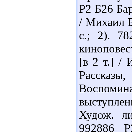
Р2 Б26 Ба
/ Михаил Б
с.; 2). 7
киноповест
[в 2 т.] /
Рассказ
Воспомин
выступле
Худож. ли
992886 Р