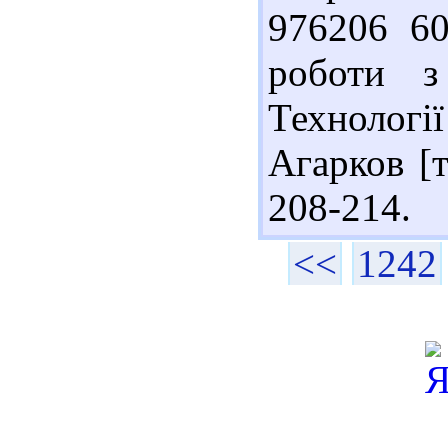
976206 60
роботи з
Технологі
Агарков [т
208-214.
<<
1242