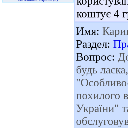
користуван
коштує 4 г
Имя:
Кари
Раздел:
Пр
Вопрос:
До
будь ласка
"Особливо
похилого в
України" т
обслуговув