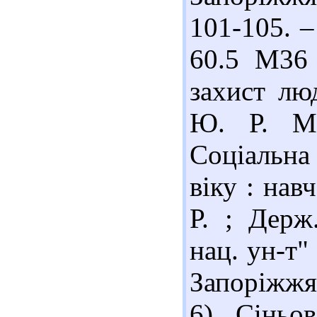
101-105. –
60.5 М36 
захист лю
Ю. Р. Ма
Соціальн
віку : нав
Р. ; Держ
нац. ун-т"
Запоріжжя 
6). Сіньо