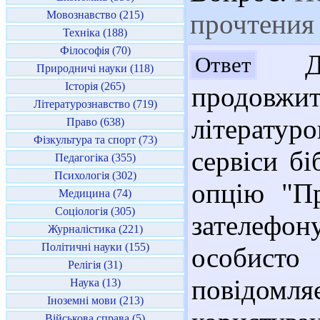
Мовознавство (215)
прочтения
Техніка (188)
Філософія (70)
Доб
Ответ
Природничі науки (118)
Історія (265)
продовж
Літературознавство (719)
літератур
Право (638)
Фізкультура та спорт (73)
сервіси бі
Педагогіка (355)
Психологія (302)
опцію "Пр
Медицина (74)
Соціологія (305)
зателефон
Журналістика (221)
Політичні науки (155)
особисто 
Релігія (31)
повідом
Наука (13)
Іноземні мови (213)
Військова справа (5)