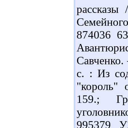
рассказы 
Семейного
874036 63
Авантюрис
Савченко. 
с. : Из с
"король" 
159.; Г
уголовнико
995379 У