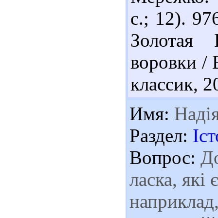
с.; 12). 9
Золотая 
воровки /
классик, 20
Имя:
Наді
Раздел:
Іст
Вопрос:
До
ласка, які
наприклад,