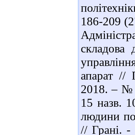
політехніки
186-209 (27
Адмініст
складова 
управлінн
апарат //
2018. – № 1
15 назв. 1
людини пох
// Грані. 