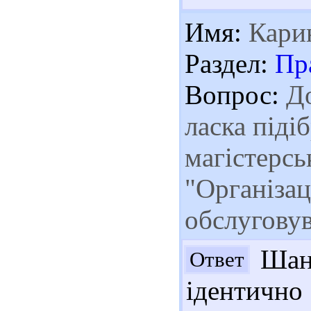
Имя:
Кари
Раздел:
Пр
Вопрос:
До
ласка піді
магістерсь
"Організац
обслуговув
Шано
Ответ
ідентичн