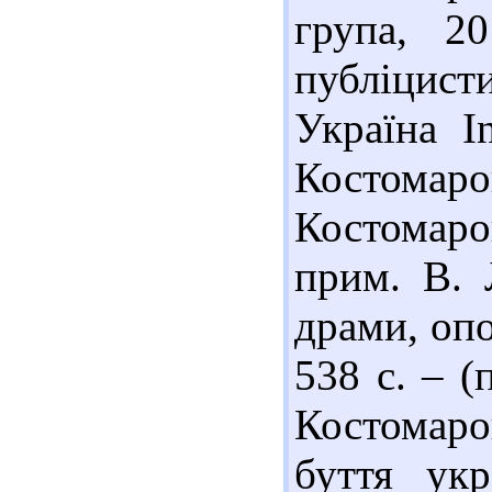
група, 2
публіцисти
Україна I
Костомаров
Костомаро
прим. В. Л
драми, опо
538 с. – (
Костомаров
буття укр