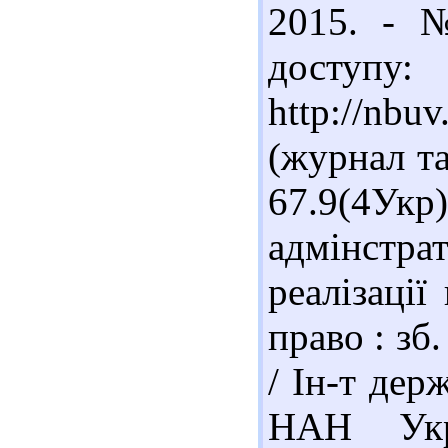
2015. - 
доступу:
http://nb
(журнал та
67.9(4Укр
адмінст
реалізації
право : зб.
/ Ін-т дер
НАН Укр