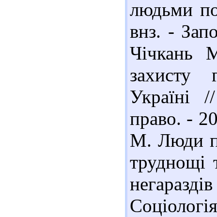
людьми пох
внз. - Зап
Чічкань М
захисту 
Україні /
право. - 20
М. Люди п
труднощі 
негаразд
Соціологія