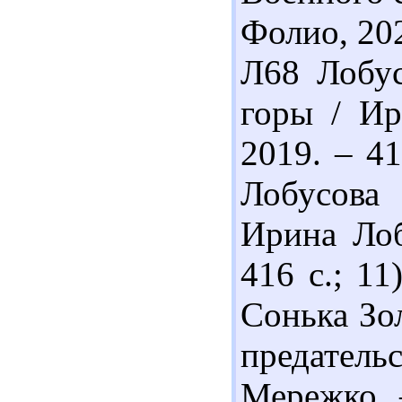
Фолио, 202
Л68 Лобус
горы / Ир
2019. – 41
Лобусова
Ирина Лоб
416 с.; 1
Сонька Зо
предател
Мережко. 