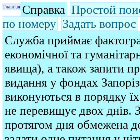
Справка
Простой пои
Главная
по номеру
Задать вопрос
Служба приймає фактогра
економічної та гуманітарн
явища), а також запити п
видання у фондах Запорі
виконуються в порядку їх
не перевищує двох днів. З
протягом дня обмежена до
задати одне питання у чі