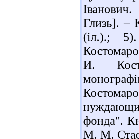
Іванович.
Глизь]. – 
(іл.).; 
Костомаров
И. Кост
монограф
Костомар
нуждающи
фонда". Кн
М. М. Стас