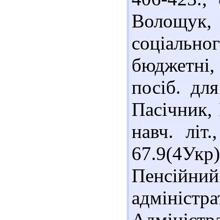
Волощук
соціальн
бюджетні,
посіб. дл
Пасічник, 
навч. літ
67.9(4У
Пенсійни
адміністр
Адміністр