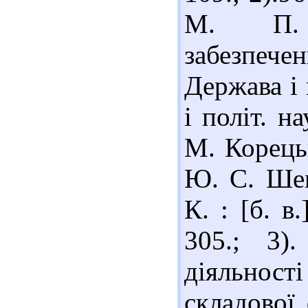
М. П. 
забезпечен
Держава і 
і політ. н
М. Корець
Ю. С. Шемш
К. : [б. в
305.; 3)
діяльност
складової