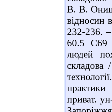
В. В. Они
відносин в
232-236. –
60.5 С69 
людей пох
складова 
технології
практики 
приват. ун-
Запоріжжя 