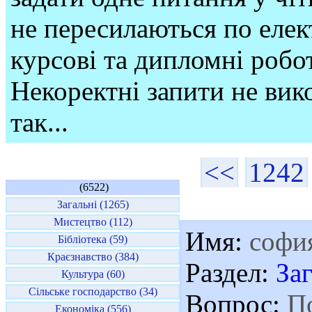
не пересилаються по елек
курсові та дипломні робо
Некоректні запити не вико
так...
<<
1242
(6522)
Загальні (1265)
Мистецтво (112)
Имя:
софи
Бібліотека (59)
Краєзнавство (384)
Раздел:
За
Культура (60)
Сільське господарство (34)
Вопрос:
По
Економіка (556)