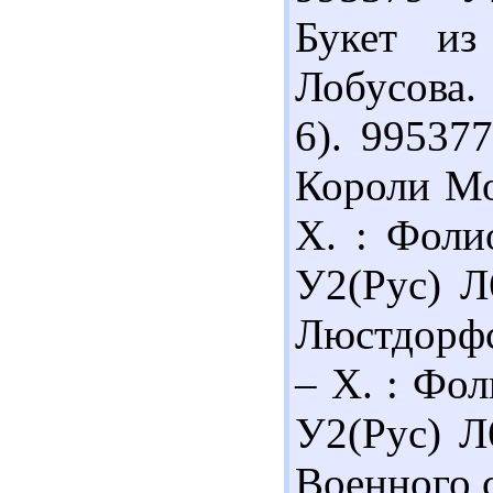
Букет из
Лобусова. 
6). 99537
Короли Мо
Х. : Фолио
У2(Рус) Л
Люстдорфс
– Х. : Фол
У2(Рус) Л
Военного с