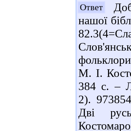
Доб
Ответ
нашої бібл
82.3(4=С
Слов'янськ
фольклори
М. І. Кост
384 с. – Л
2). 97385
Дві рус
Костомаро