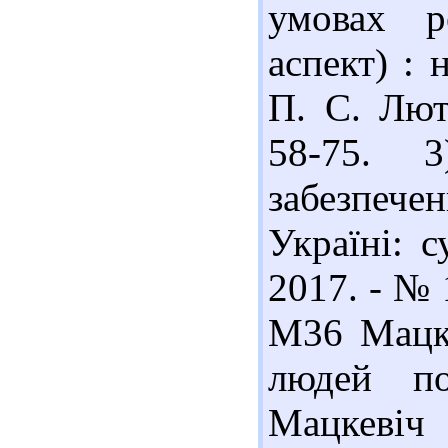
умовах р
аспект) : 
П. С. Лют
58-75. 3
забезпеч
Україні: с
2017. - № 
М36 Мацке
людей по
Мацкевіч