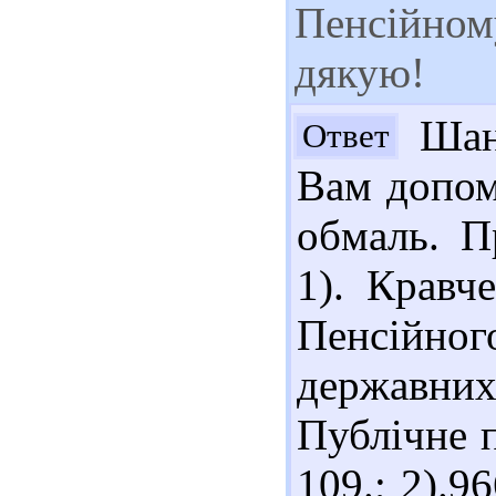
Пенсійному
дякую!
Шано
Ответ
Вам допом
обмаль. П
1). Кравч
Пенсійно
державних
Публічне п
109.; 2).9