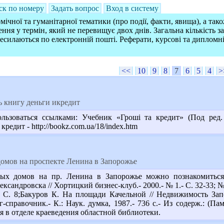
ск по номеру
Задать вопрос
Вход в систему
ічної та гуманітарної тематики (про події, факти, явища), а так
ння у термін, який не перевищує двох днів. Загальна кількість 
ресилаються по електронній пошті. Реферати, курсові та дипломн
<<
10
9
8
7
6
5
4
>
ь книгу деньги икредит
зоваться ссылками: Учебник «Гроші та кредит» (Под ред. Савлу
редит - http://bookz.com.ua/18/index.htm
омов на проспекте Ленина в Запорожье
ых домов на пр. Ленина в Запорожье можно познакомиться 
сандровска // Хортицкий бизнес-клуб.- 2000.- № 1.- С. 32-33; №
- С. 8;Бакуров К. На площади Качельной // Недвижимость Зап
справочник.- К.: Наук. думка, 1987.- 736 с.- Из содерж.: (Па
 в отделе краеведения областной библиотеки.