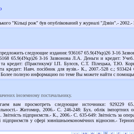
о
ого "Кільці рож" був опублікований у журналі "Дзвін".- 2002.- № 
редложить следующие издания: 936167 65.9(4Укр)26 З-16 Зазвонов
936168 65.9(4Укр)26 З-16 Зазвонова Л.А. Деньги и кредит: Учеб. 
та кредит: (Практикум)/ І.П. Булєєв, С.Т. Пілецька, Т.Ю. Кори
а кредит: Навч. посібник для вузів.- К., 2007.-528 с.; 93342
 с. Более полную информацию по теме Вы можете найти с помощ
плачених іноземному постачальнику.
аем вам просмотреть следующие источники: 929229 65.0
яльності.- Житомир, 2006.- С. 246-248: Бух. облік імпортних 
Звітність підприємств.- К., 2006.- С. 635-649: Звітність за опе
ті підприємств у сфері зовнішньоекономічних відносин.- Терноп