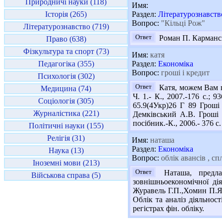
Природничі науки (118)
Имя:
Історія (265)
Раздел:
Літературознавств
Вопрос:
"Кільці Рож"
Літературознавство (719)
Ответ
Роман П. Карманськ
Право (638)
Фізкультура та спорт (73)
Имя:
катя
Педагогіка (355)
Раздел:
Економіка
Вопрос:
гроші і кредит
Психологія (302)
Ответ
Катя, можем Вам п
Медицина (74)
Ч. 1.- К., 2007.-176 с.; 
Соціологія (305)
65.9(4Укр)26 Г 89 Гроші 
Журналістика (221)
Демківський А.В. Гроші т
посібник.-К., 2006.- 376
Політичні науки (155)
Релігія (31)
Имя:
наташа
Раздел:
Економіка
Наука (13)
Вопрос:
облік авансів , с
Іноземні мови (213)
Ответ
Наташа, предлаг
Військова справа (5)
зовнішньоекономічної ді
Журавель Г.П.,Хомин П.Я. 
Облік та аналіз діяльнос
регістрах фін. обліку.