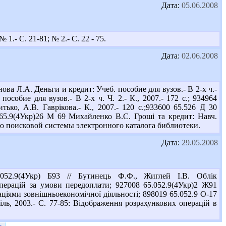
Дата:
05.06.2008
1.- С. 21-81; № 2.- С. 22 - 75.
Дата:
02.06.2008
а Л.А. Деньги и кредит: Учеб. пособие для вузов.- В 2-х ч.-
пособие для вузов.- В 2-х ч. Ч. 2.- К., 2007.- 172 с.; 934964
тько, А.В. Гаврікова.- К., 2007.- 120 с.;933600 65.526 Д 30
4 65.9(4Укр)26 М 69 Михайленко В.С. Гроші та кредит: Навч.
ью поисковой системы электронного каталога библиотеки.
Дата:
29.05.2008
52.9(4Укр) Б93 // Бутинець Ф.Ф., Жиглей І.В. Облік
операцій за умови передоплати; 927008 65.052.9(4Укр)2 Ж91
раціями зовнішньоекономічної діяльності; 898019 65.052.9 О-17
іль, 2003.- С. 77-85: Відображення розрахункових операцій в