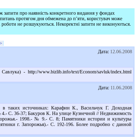
ож запити про наявність конкретного видання у фондах
запитань протягом дня обмежена до п’яти, користувач може
і роботи не розшукуються. Некоректні запити не виконуються.
>
Дата:
12.06.2008
ка) - http://www.bizlib.info/text/Econom/savluk/index.html
Дата:
11.06.2008
в таких источниках: Карафин К., Васильчук Г. Доходная
 4.- С. 36-37; Бакуров К. На улице Кузнечной // Недвижимость
орожья.- 1998.- № 9.- С. 8; Памятники истории и культуры
мятники г. Запорожья).- С. 192-196. Более подробно с данной