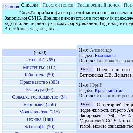
Справка
Простой поиск
Расширенный поиск
Пои
Главная
Служба приймає фактографічні запити соціально-економ
Запорізької ОУНБ. Довідки виконуються в порядку їх надходже
задати одне питання у чіткому формулюванні. Відповіді не пе
А все інше - так, так, так...
Имя:
Александр
(6520)
Раздел:
Економіка
Загальні (1265)
Вопрос:
Где можно скачат
Мистецтво (112)
Ответ
Предлагаю восполь
Бібліотека (59)
Витковская Е.В. Деньги и к
Краєзнавство (383)
Имя:
Юрий
Культура (60)
Раздел:
Краєзнавство
Вопрос:
Истории старых д
Сільське господарство (34)
Економіка (556)
Ответ
С историей стар
недвижимость старого Алек
Мовознавство (215)
Запорожья.- 1998.- № 2.
Техніка (188)
Украинской ССР: Каталог-
темой можно ознакомиться
Філософія (70)