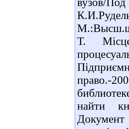
вузов/
К.И.Рудель
М.:Высш.ш
Т. Місц
процесу
Підприє
право.-20
библиоте
найти кн
Документ 