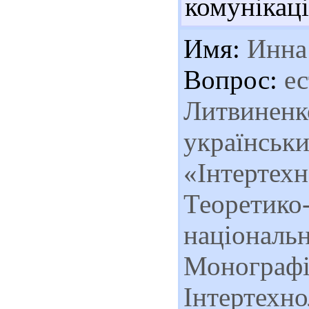
комунікаці
Имя:
Инна
Вопрос:
ес
Литвиненко
українськи
«Інтертехн
Теоретико-
національн
Монографія
Інтертехнол