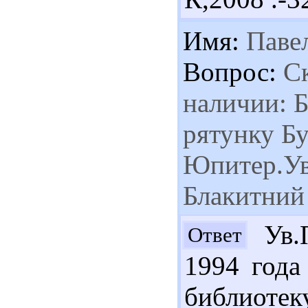
Имя:
Паве
Вопрос:
Ск
наличии: Б
рятунку Б
Юпитер.Ува
Блакитний В
Ув.П
Ответ
1994 года
библиотеку