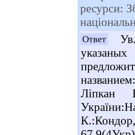
ресурси: З
національн
Ув.
Ответ
указаны
предложи
названием
Ліпкан В
України:Н
К.:Кондо
67.9(4Укр)