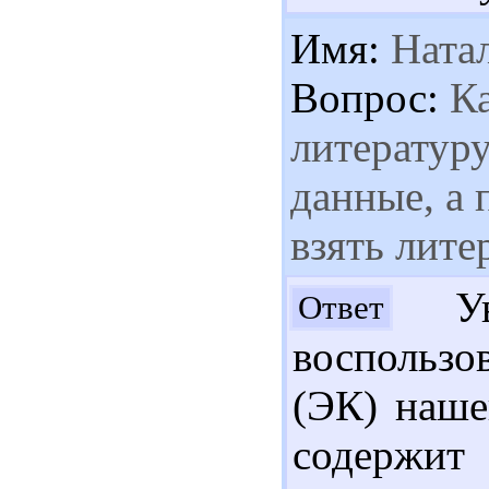
Имя:
Ната
Вопрос:
Ка
литературу
данные, а 
взять лите
Ув.
Ответ
воспользо
(ЭК) наше
содерж