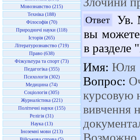
Злочини пр
Мовознавство (215)
Техніка (188)
Ув. 
Ответ
Філософія (70)
Природничі науки (118)
вы можете
Історія (265)
в разделе 
Літературознавство (719)
Право (638)
Фізкультура та спорт (73)
Имя:
Юля
Педагогіка (355)
Психологія (302)
Вопрос:
Оч
Медицина (74)
курсовую н
Соціологія (305)
Журналістика (221)
вивчення 
Політичні науки (155)
Релігія (31)
документа
Наука (13)
Іноземні мови (213)
Возможно 
Військова справа (5)