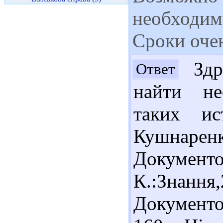
необходим
Сроки очен
Здра
Ответ
найти н
таких ис
Куш
Документо
К.:Знання
Документо