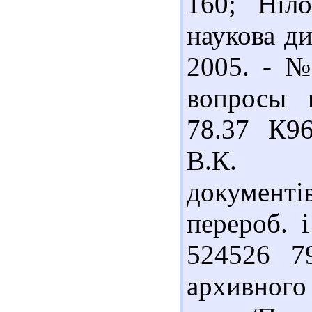
160; Ніло
наукова ди
2005. - №
вопросы 
78.37 К9
В.К. 
документ
перероб. і
524526 7
архивног