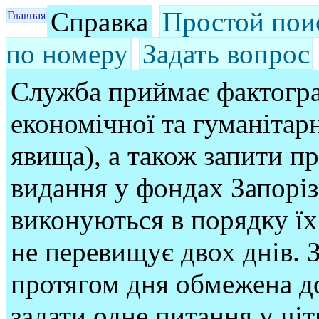
Справка
Простой пои
Главная
по номеру
Задать вопрос
Служба приймає фактогра
економічної та гуманітарн
явища), а також запити п
видання у фондах Запорі
виконуються в порядку їх
не перевищує двох днів. З
протягом дня обмежена до
задати одне питання у чі