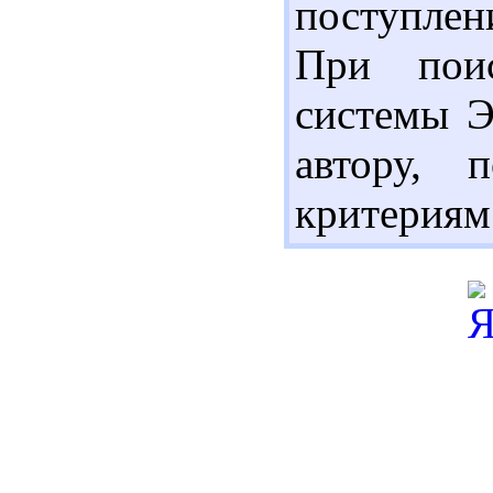
поступлен
При поис
системы Э
автору, 
критериям