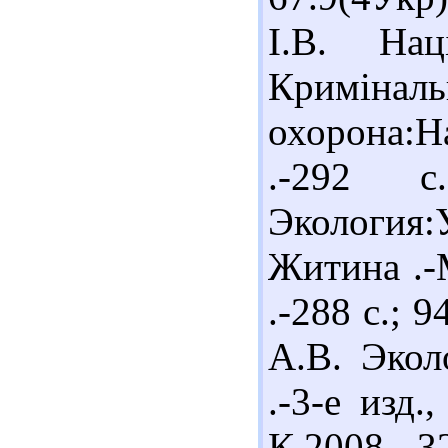
І.В. Нац
Криміналь
охорона:Н
.-292 с
Экология:
Житина .-
.-288 с.;
А.В. Экол
.-3-е изд.
К,2008 .-32