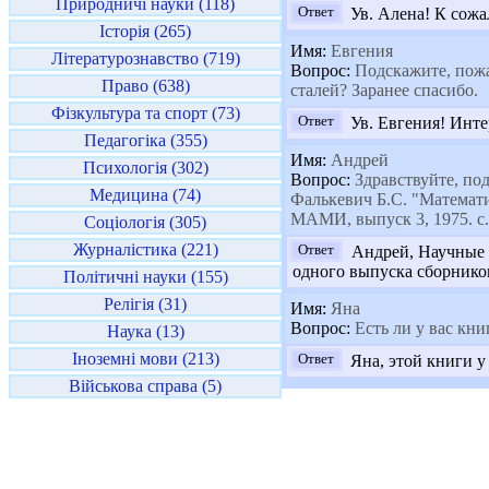
Природничі науки (118)
Ответ
Ув. Алена! К сожа
Історія (265)
Имя:
Евгения
Літературознавство (719)
Вопрос:
Подскажите, пожа
Право (638)
сталей? Заранее спасибо.
Фізкультура та спорт (73)
Ответ
Ув. Евгения! Инте
Педагогіка (355)
Имя:
Андрей
Психологія (302)
Вопрос:
Здравствуйте, под
Медицина (74)
Фалькевич Б.С. "Математи
МАМИ, выпуск 3, 1975. с
Соціологія (305)
Журналістика (221)
Ответ
Андрей, Научные т
одного выпуска сборнико
Політичні науки (155)
Релігія (31)
Имя:
Яна
Вопрос:
Есть ли у вас кни
Наука (13)
Іноземні мови (213)
Ответ
Яна, этой книги у
Військова справа (5)