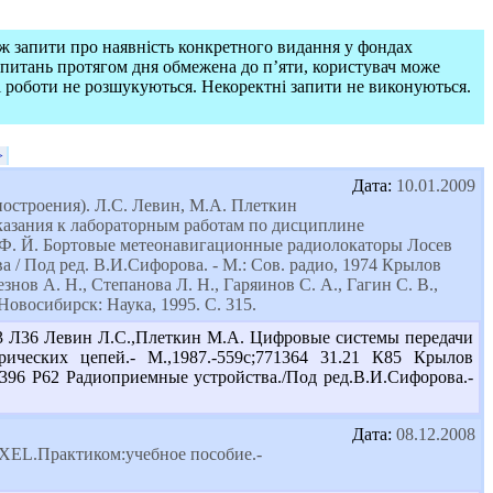
ож запити про наявність конкретного видання у фондах
запитань протягом дня обмежена до п’яти, користувач може
і роботи не розшукуються. Некоректні запити не виконуються.
>
Дата:
10.01.2009
построения). Л.С. Левин, М.А. Плеткин
казания к лабораторным работам по дисциплине
 Ф. Й. Бортовые метеонавигационные радиолокаторы Лосев
 / Под ред. В.И.Сифорова. - М.: Сов. радио, 1974 Крылов
нов А. Н., Степанова Л. Н., Гаряинов С. А., Гагин С. В.,
овосибирск: Наука, 1995. С. 315.
.3 Л36 Левин Л.С.,Плеткин М.А. Цифровые системы передачи
рических цепей.- М.,1987.-559с;771364 31.21 К85 Крылов
.396 Р62 Радиоприемные устройства./Под ред.В.И.Сифорова.-
Дата:
08.12.2008
EXEL.Практиком:учебное пособие.-