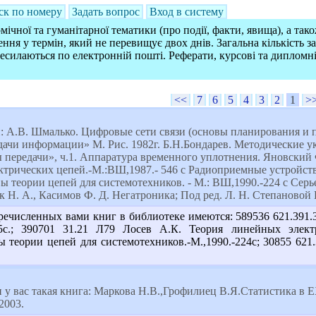
ск по номеру
Задать вопрос
Вход в систему
ічної та гуманітарної тематики (про події, факти, явища), а так
ння у термін, який не перевищує двох днів. Загальна кількість 
ресилаються по електронній пошті. Реферати, курсові та дипломн
<<
7
6
5
4
3
2
1
>
и: А.В. Шмалько. Цифровые сети связи (основы планирования и 
ачи информации» М. Рис. 1982г. Б.Н.Бондарев. Методические у
 передачи», ч.1. Аппаратура временного уплотнения. Яновский
трических цепей.-М.:ВШ,1987.- 546 с Радиоприемные устройства
ы теории цепей для системотехников. - М.: ВШ,1990.-224 c Серьез
 Н. А., Касимов Ф. Д. Негатроника; Под ред. Л. Н. Степановой Н
речисленных вами книг в библиотеке имеются: 589536 621.391
15с.; 390701 31.21 Л79 Лосев А.К. Теория линейных элект
ы теории цепей для системотехников.-М.,1990.-224с; 30855 621
 у вас такая книга: Маркова Н.В.,Грофилиец В.Я.Статистика в 
2003.