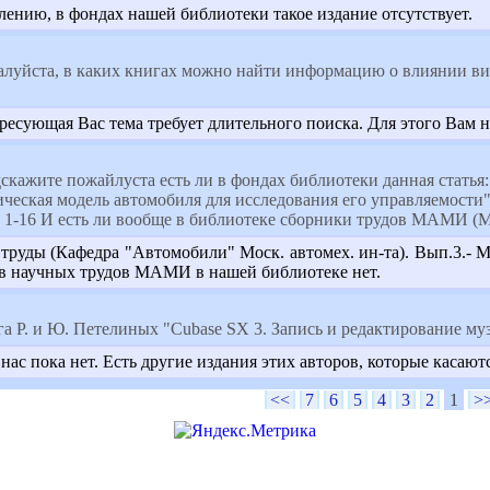
лению, в фондах нашей библиотеки такое издание отсутствует.
луйста, в каких книгах можно найти информацию о влиянии в
ресующая Вас тема требует длительного поиска. Для этого Вам 
скажите пожайлуста есть ли в фондах библиотеки данная статья:
ческая модель автомобиля для исследования его управляемости
. 1-16 И есть ли вообще в библиотеке сборники трудов МАМИ (
руды (Кафедра "Автомобили" Моск. автомех. ин-та). Вып.3.- М
в научных трудов МАМИ в нашей библиотеке нет.
га Р. и Ю. Петелиных "Cubase SX 3. Запись и редактирование му
 нас пока нет. Есть другие издания этих авторов, которые каса
<<
7
6
5
4
3
2
1
>