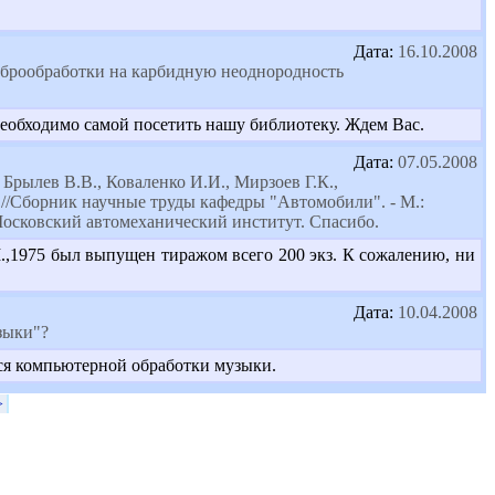
Дата:
16.10.2008
иброобработки на карбидную неоднородность
необходимо самой посетить нашу библиотеку. Ждем Вас.
Дата:
07.05.2008
 Брылев В.В., Коваленко И.И., Мирзоев Г.К.,
"//Сборник научные труды кафедры "Автомобили". - М.:
Московский автомеханический институт. Спасибо.
.,1975 был выпущен тиражом всего 200 экз. К сожалению, ни
Дата:
10.04.2008
зыки"?
ются компьютерной обработки музыки.
>