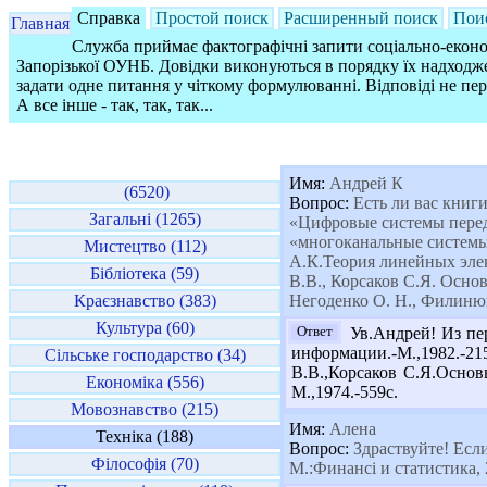
Справка
Простой поиск
Расширенный поиск
Пои
Главная
Служба приймає фактографічні запити соціально-економ
Запорізької ОУНБ. Довідки виконуються в порядку їх надходже
задати одне питання у чіткому формулюванні. Відповіді не пе
А все інше - так, так, так...
Имя:
Андрей К
(6520)
Вопрос:
Есть ли вас книг
Загальні (1265)
«Цифровые системы перед
«многоканальные системы
Мистецтво (112)
А.К.Теория линейных элек
Бібліотека (59)
В.В., Корсаков С.Я. Основ
Краєзнавство (383)
Негоденко О. Н., Филинюк
Культура (60)
Ответ
Ув.Андрей! Из пе
информации.-М.,1982.-2
Сільське господарство (34)
В.В.,Корсаков С.Я.Основ
Економіка (556)
М.,1974.-559с.
Мовознавство (215)
Имя:
Алена
Техніка (188)
Вопрос:
Здраствуйте! Если
Філософія (70)
М.:Финансі и статистика, 