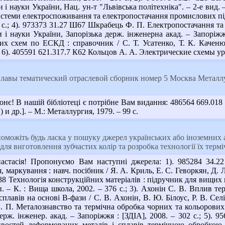
 і науки України, Нац. ун-т "Львівська політехніка". – 2-е вид. – 
теми електроспоживання та електропостачання промислових підп
 с.; 4). 973373 31.27 Ш67 Шкрабець Ф. П. Електропостачання та 
 і науки України, Запорізька держ. інженерна акад. – Запоріжжя
х схем по ЕСКД : справочник / С. Т. Усатенко, Т. К. Каченюк,
.; 6). 405591 621.317.7 К62 Кольцов А. А. Электрические схемы ур
авы тематический отраслевой сборник номер 5 Москва Металлур
є! В нашій бібліотеці є потрібне Вам видання: 486564 669.018 
) и др.]. – М.: Металлургия, 1979. – 99 c.
можіть будь ласка у пошуку джерел українських або іноземних а
для виготовлення зубчастих колір та розробка технології їх терм
стасія! Пропонуємо Вам наступні джерела: 1). 985284 34.22 
маркування : навч. посібник / Я. А. Криль, Е. С. Геворкян, Д. Л.
Т38 Технологія конструкційних матеріалів : підручник для вищих на
оп. – К. : Вища школа, 2002. – 376 с.; 3). Ахонін С. В. Вплив т
лавів на основі В-фази / С. В. Ахонін, В. Ю. Білоус, Р. В. Селін
 П. Металознавство та термічна обробка чорних та кольорових ме
держ. інженер. акад. – Запоріжжя : [ЗДІА], 2008. – 302 с.; 5)
ивостей деформованих металів і сплавів термічною обробкою