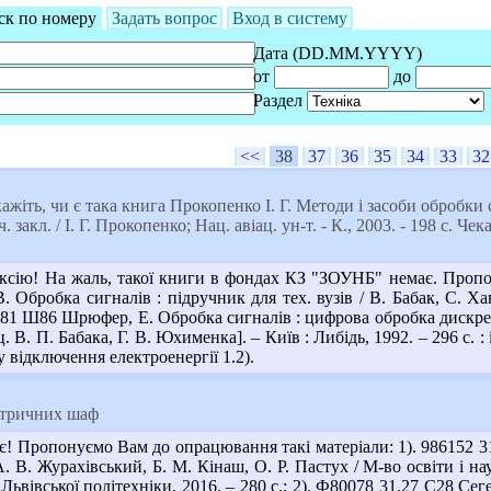
ск по номеру
Задать вопрос
Вход в систему
Дата (DD.MM.YYYY)
от
до
Раздел
<<
38
37
36
35
34
33
32
ажіть, чи є така книга Прокопенко І. Г. Методи і засоби обробки 
. закл. / І. Г. Прокопенко; Нац. авіац. ун-т. - К., 2003. - 198 c. 
сію! На жаль, такої книги в фондах КЗ "ЗОУНБ" немає. Пропону
. Обробка сигналів : підручник для тех. вузів / В. Бабак, С. Хан
2.81 Ш86 Шрюфер, Е. Обробка сигналів : цифрова обробка дискрет
ц. В. П. Бабака, Г. В. Юхименка]. – Київ : Либідь, 1992. – 296 с. : 
у відключення електроенергії 1.2).
ктричних шаф
є! Пропонуємо Вам до опрацювання такі матеріали: 1). 986152 3
. В. Журахівський, Б. М. Кінаш, О. Р. Пастух / М-во освіти і нау
 Львівської політехніки, 2016. – 280 с.; 2). Ф80078 31.27 С28 Сег