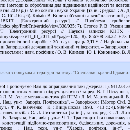
опи і методи їх оброблення для підвищення надійності та довгові
тня 2010 р.) / М-во освіти і науки України [та ін. ; редкол. : А. Д
 С. 161-162.; 6). Клімін В. Вплив об'ємної гарячої пластичної д
алі 18ХГТ [Електронний ресурс] // Проблеми тр
ua/index.php/ProbTrib/article/view/338/935; 7). Стогов Р. В. Умо
ХГТ [Електронний ресурс] // Наукові записки КНТУ.
/zbirnyki/zapiski/11_III_2011.pdf#page=120.; 8). 856708 34.22 
а довговічності виробів : Зб. наук. праць ЗДТУ / Національна
ни Запорізький державний технічний університет. – Запоріжжя : ЗД
ивостями : навч. посібник / О. В. Климов, Ю. І. Кононенко, В. Л. 
аска з пошуком літератури на тему: "Спеціальні крани.Підомно-
о! Пропонуємо Вам до опрацювання такі джерела: 1). 911233 38
транспортних машин : підруч. для втнз / за ред. В. Г. Піскунова,
Л. М. Атлас металоконструкцій ПТМ / Л. М. Мартовицький, В. І.
, Нац. ун-т "Запоріз. Політехніка". – Запоріжжя : [Мотор Січ], 
ч. / Ф. К. Іванченко. - К. : Вища школа, 1993. - 413 с.; 4). 989
 навч. посіб. / С. Л. Литвиненко [та ін.] ; за заг. ред. С. Л. Л
д. В. Лазаряна, Нац. авіац. ун-т. Ч. 1 : Транспортні та навантажува
 конструкції підйомно-транспортних, будівельних, дорожніх, м
ренко ; Нац. техн. ун-т "Харків. політехн. ін-т