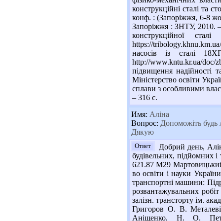
конструкційні сталі та ст
конф. : (Запоріжжя, 6-8 жов
Запоріжжя : ЗНТУ, 2010. –
конструкційної ст
https://tribology.khnu.km.
насосів із сталі 18
http://www.kntu.kr.ua/doc
підвищення надійності т
Міністерство освіти Украї
сплави з особливими власт
– 316 с.
Имя:
Аліна
Вопрос:
Допоможіть будь л
Дякую
Ответ
Добрий день, Алін
будівельних, підйомних і 
621.87 М29 Мартовицький 
во освіти і науки України
транспортні машини: Підру
розвантажувальних робіт :
залізн. трансторту ім. ака
Григоров О. В. Металеві
Аніщенко, Н. О. Пет