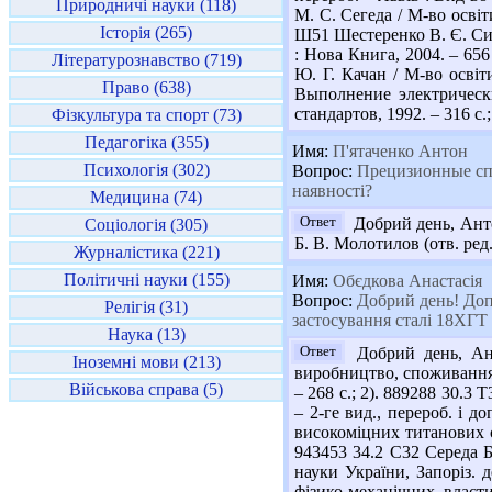
Природничі науки (118)
М. С. Сегеда / М-во освіти
Історія (265)
Ш51 Шестеренко В. Є. Сис
: Нова Книга, 2004. – 656
Літературознавство (719)
Ю. Г. Качан / М-во освіти
Право (638)
Выполнение электрически
стандартов, 1992. – 316 с
Фізкультура та спорт (73)
Педагогіка (355)
Имя:
П'ятаченко Антон
Психологія (302)
Вопрос:
Прецизионные спл
наявності?
Медицина (74)
Ответ
Добрий день, Антон
Соціологія (305)
Б. В. Молотилов (отв. ред.
Журналістика (221)
Політичні науки (155)
Имя:
Обєдкова Анастасія
Вопрос:
Добрий день! Допо
Релігія (31)
застосування сталі 18ХГТ 
Наука (13)
Ответ
Добрий день, Ана
Іноземні мови (213)
виробництво, споживання, 
Військова справа (5)
– 268 с.; 2). 889288 30.3 
– 2-ге вид., перероб. і д
високоміцних титанових сп
943453 34.2 С32 Середа Б.
науки України, Запоріз. 
фізико-механічних власт