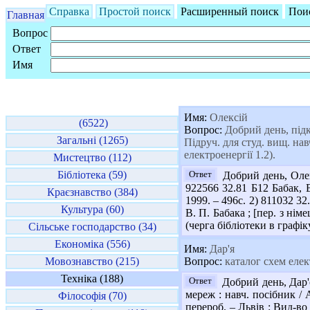
Справка
Простой поиск
Расширенный поиск
Пои
Главная
Вопрос
Ответ
Имя
Имя:
Олексій
(6522)
Вопрос:
Добрий день, підк
Загальні (1265)
Підруч. для студ. вищ. навч
електроенергії 1.2).
Мистецтво (112)
Бібліотека (59)
Ответ
Добрий день, Олек
922566 32.81 Б12 Бабак, В
Краєзнавство (384)
1999. – 496с. 2) 811032 3
Культура (60)
В. П. Бабака ; [пер. з німе
(черга бібліотеки в графік
Сільське господарство (34)
Економіка (556)
Имя:
Дар'я
Мовознавство (215)
Вопрос:
каталог схем еле
Техніка (188)
Ответ
Добрий день, Дар'
мереж : навч. посібник / А
Філософія (70)
перероб. – Львів : Вид-во