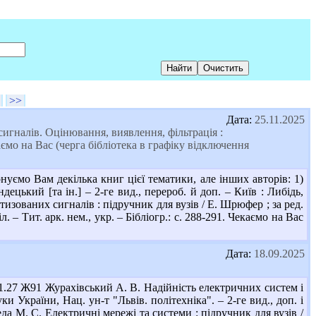
>>
Дата:
25.11.2025
сигналів. Оцінювання, виявлення, фільтрація :
Чекаємо на Вас (черга бібліотека в графіку відключення
ємо Вам декілька книг цієї тематики, але інших авторів: 1)
децький [та ін.] – 2-ге вид., перероб. й доп. – Київ : Либідь,
изованих сигналів : підручник для вузів / Е. Шрюфер ; за ред.
іл. – Тит. арк. нем., укр. – Бібліогр.: с. 288-291. Чекаємо на Вас
Дата:
18.09.2025
1.27 Ж91 Журахівський А. В. Надійність електричних систем і
ки України, Нац. ун-т "Львів. політехніка". – 2-ге вид., доп. і
еда М. С. Електричні мережі та системи : підручник для вузів /