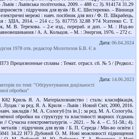
Львів : Львівська політехніка, 2009. – 488 с.; 3). 914174 31.29
риємств : підручник для вузів / В. Є. Шестеренко. – Вінниця
електричні мережі : навч. посібник для внз / Ф. П. Шкрабець,
 : ЗДІА, 2014. – 214 с.; 5). 817755 32.88 У74 Усатенко С. Т.
 М. В. Терехова. – 2-е изд., перераб. и доп. – М. : Изд-во
авновешивания / А. А. Кольцов. – М. : Энергия, 1976. – 272 с.
Дата:
06.04.2024
гия 1978 отв. редактор Молотилов Б.В. Є в
П73 Прецизионные сплавы : Темат. отрасл. сб. № 5 / [Редкол.:
Дата:
14.06.2023
вторів по темі: "Обґрунтування доцільності
ічної обробки"
К82 Криль Я. А. Матеріалознавство : сталь: класифікація,
 Луцак / за ред. Я. А. Криля – Львів : Новий Світ, 2000, 2016.
вч. закладів / М. А. Сологуб [та ін.] ; за ред. М. А. Сологуба.
ермічної обробки на структуру та властивості зварних з'єднань
 // Сучасна електрометалургія. – 2021. – № 4. – С. 51-58.; 4).
талів : підручник для вузів / Б. П. Середа / Мін-во освіти і
. 956041 34.22 Н73 Дубовий О. М. Нові можливості підвищення
 / О. М. Дубовий, Н. Ю. Лебедєва, Т. А. Янковець // Нові