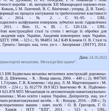
чності виробів : зб. матеріалів ХІІ Міжнародної науково-техн.
. Коваль, І. М. Лазечний, В. С. Вініченко ; упоряд. Д. В. Ткач].-
еформації на процеси азотування та триботехннічні властивості
ибології. - 2014. - № 2. - С. 91–95. - URL:
ви швидкісного шліфування поверхонь зубчатих коліс гідравлічних
 - 2011. - Вип. 11, ч. ІІІ. - С. 120-124. - URL:
Н73 Нові конструкційні сталі та стопи і методи їх обробки для
 академія наук України, Академія інженерних наук України,
ТУ, 1998. – 323 с.; 9). 984851 34.2 К49 Климов О. В. Сталі та
Грешта / Запоріз. нац. техн. ун-т. – Запоріжжя : [ЗНТУ], 2014.
Дата:
24.10.2022
транспортні механізми. Металургійні крани".
.5 Б90 Будівельна механіка металевих конструкцій дорожньо-
 В. Д. Шевченка. – К. : Вища школа, 2004. – 440 с.; 2). Ф87505
 Глушко, Г. В. Клименко / під ред. Л. М. Мартовицького ; М-
2019. – 224 с.; 3). 812779 39.9 И23 Іванченко Ф. К. Підйомно-
499 621.878 М55 Механізація та автоматизація навантажувально-
итвиненка ; М-во освіти і науки України, Дніпропетр. нац. ун-т
льно-розвантажувальні засоби. – К. : Кондор, 2016. – 208 с.; 5).
еліоративних машин : навч. посіб. / О. В. Григоров, Г. О.
". – Харків : НТУ "ХПІ", 2011. – 515 с. - URL: