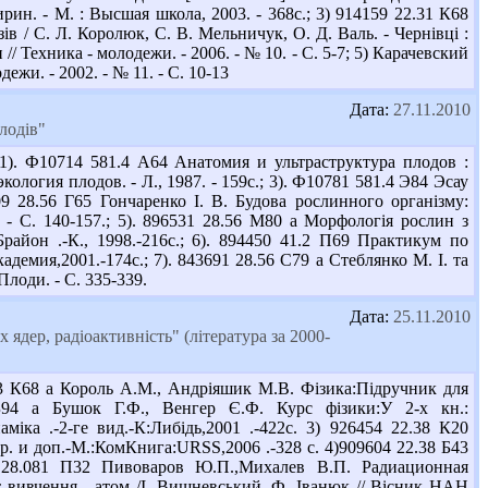
рин. - М. : Высшая школа, 2003. - 368с.; 3) 914159 22.31 К68
в / С. Л. Королюк, С. В. Мельничук, О. Д. Валь. - Чернівці :
// Техника - молодежи. - 2006. - № 10. - С. 5-7; 5) Карачевский
ежи. - 2002. - № 11. - С. 10-13
Дата:
27.11.2010
лодів"
). Ф10714 581.4 А64 Анатомия и ультраструктура плодов :
кология плодов. - Л., 1987. - 159с.; 3). Ф10781 581.4 Э84 Эсау
809 28.56 Г65 Гончаренко І. В. Будова рослинного організму:
. - С. 140-157.; 5). 896531 28.56 М80 а Морфологія рослин з
район .-К., 1998.-216с.; 6). 894450 41.2 П69 Практикум по
емия,2001.-174с.; 7). 843691 28.56 С79 а Стеблянко М. І. та
 Плоди. - С. 335-339.
Дата:
25.11.2010
ядер, радіоактивність" (література за 2000-
 К68 а Король А.М., Андріяшик М.В. Фізика:Підручник для
3 Б94 а Бушок Г.Ф., Венгер Є.Ф. Курс фізики:У 2-х кн.:
міка .-2-ге вид.-К:Либідь,2001 .-422с. 3) 926454 22.38 К20
р. и доп.-М.:КомКнига:URSS,2006 .-328 с. 4)909604 22.38 Б43
6 28.081 П32 Пивоваров Ю.П.,Михалев В.П. Радиационная
т вивчення - атом /І. Вишневський, Ф. Іванюк // Вісник НАН