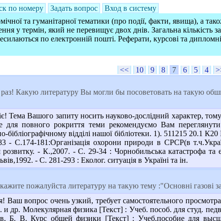
ск по номеру
Задать вопрос
Вход в систему
ічної та гуманітарної тематики (про події, факти, явища), а так
ння у термін, який не перевищує двох днів. Загальна кількість 
ресилаються по електронній пошті. Реферати, курсові та дипломн
<<
10
9
8
7
6
5
4
>
раз! Какую литературу Вы могли бы посоветовать на такую обши
! Тема Вашого запиту носить науково-дослідний характер, тому 
ле для повного рокриття теми рекомендуємо Вам переглянути
о-бібліографічному відділі нашої бібліотеки. 1). 511215 20.1 К20
83 - С.174-181:Організація охорони природи в СРСР(в т.ч.Укра
я розвитку. - К.,2007. - С. 29-34 : Чорнобильська катастрофа та
ів,1992. - С. 281-293 : Еколог. ситуація в Україні та ін.
ажите пожалуйста литературу на такую тему :"Основні газові за
я! Ваш вопрос очень узкий, требует самостоятельного просмотра
и др. Молекулярная физика [Текст] : Учеб. пособ. для студ. педвуз
в, Б. В. Курс общей физики [Текст] : Учеб.пособие для высш