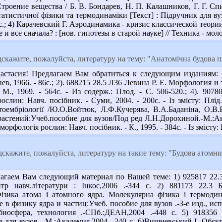
троение вещества / Б. В. Бондарев, Н. П. Калашников, Г. Г. Спи
тистичної фізики та термодинаміки [Текст] : Підручник для вузі
с.; 4) Карачевский Г. Аэродинамика - кризис классической теории 
и все сначала? : [нов. гипотезы в старой науке] // Техника - молод
кажите, пожалуйста, литературу на тему: "Анатомічна будова п
стасия! Предлагаем Вам обратиться к следующим изданиям: 1
ев, 1966. - 86с.; 2). 688215 28.5 Л36 Левина Р. Е. Морфология и э
М., 1969. - 564с. - Из содерж.: Плод. - С. 506-520.; 4). 907
ослин: Навч. посібник. - Суми, 2004. - 200с. - Із змісту: Плід
тоембріології /Ю.О.Войтюк, Л.Ф.Кучерява, В.А.Баданіна, О.В.Б
стений:Учеб.пособие для вузов/Под ред Л.Н.Дорохиной.-М.:Акад
морфологія рослин: Навч. посібник. - К., 1995. - 384с. - Із змісту:
скажите, пожалуйста, литературу на такие тему: "Будова атомних 
агаем Вам следующий материал по Вашей теме: 1) 925817 22.3
ентр навч.літератури : Інкос,2006 .-344 с. 2) 881173 22.
Фізика атома і атомного ядра. Молекулярна фізика і термодина
в физику ядра и частиц:Учеб. пособие для вузов .-3-е изд., исп
биосфера, технология .-СПб.:ДЕАН,2004 .-448 с. 5) 91835
 для вузов .-М.:Академия,2004 .-240 с. 6)Вишневський І. Обєк