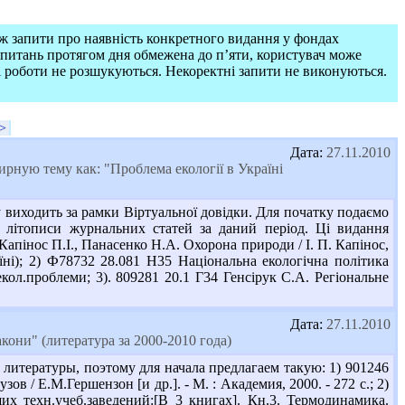
ож запити про наявність конкретного видання у фондах
запитань протягом дня обмежена до п’яти, користувач може
і роботи не розшукуються. Некоректні запити не виконуються.
>
Дата:
27.11.2010
рную тему как: "Проблема екології в Україні
виходить за рамки Віртуальної довідки. Для початку подаємо
 літописи журнальних статей за даний період. Ці видання
 Капінос П.І., Панасенко Н.А. Охорона природи / І. П. Капінос,
їні); 2) Ф78732 28.081 Н35 Національна екологічна політика
 екол.проблеми; 3). 809281 20.1 Г34 Генсірук С.А. Регіональне
Дата:
27.11.2010
кони" (литература за 2000-2010 года)
 литературы, поэтому для начала предлагаем такую: 1) 901246
ов / Е.М.Гершензон [и др.]. - М. : Академия, 2000. - 272 с.; 2)
их техн.учеб.заведений:[В 3 книгах]. Кн.3. Термодинамика.