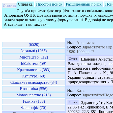
Справка
Простой поиск
Расширенный поиск
Пои
Главная
Служба приймає фактографічні запити соціально-економ
Запорізької ОУНБ. Довідки виконуються в порядку їх надходже
задати одне питання у чіткому формулюванні. Відповіді не пе
А все інше - так, так, так...
Имя:
Анастасия
(6520)
Вопрос:
Здравствуйте еще 
Загальні (1265)
1980-1990 рр."?
Мистецтво (112)
Ответ
Шановна Анастасіє
Бібліотека (59)
Вам декілька джерел, а
знаходяться в інформаційн
Краєзнавство (383)
Н. А. Панасенко. - К.,19
Культура (60)
України:оцінка і стратегі
природокористування. - Льв
Сільське господарство (34)
Економіка (556)
Имя:
Катя
Мовознавство (215)
Вопрос:
Здраствуйте!Подск
Техніка (188)
Ответ
Здравствуйте, Кат
22.36 Г42 Гершензон, Е.М. 
Філософія (70)
899232 22.3 Б81 Бондаре