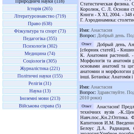
Природничі науки (118)
Статистическая физика. С
Історія (265)
Королюк, С. Л. Основи ста
Книги - Х ХІ, 2004. - 348 
Літературознавство (719)
Г. Аэродинамика: столетие 
Право (638)
Имя:
Анастасия
Фізкультура та спорт (73)
Вопрос:
Добрый день. Подс
Педагогіка (355)
Ответ
Добрый день, Ана
Психологія (302)
[сборник статей]. - Кишин
Медицина (74)
К. Анатомия растений. - 
Морфологія та анатомія р
Соціологія (305)
основами анатомії та ци
Журналістика (221)
анатомии и морфологии ра
Політичні науки (155)
інші. Ботаніка: Анатомія і 
Релігія (31)
Имя:
Анастасия
Наука (13)
Вопрос:
Здравствуйте. Под
2010 роки)
Іноземні мови (213)
Військова справа (5)
Ответ
Анастасия! Предл
технічних вузів .-К.:Ц
Навч.пос.,Кн.2:Оптика. 
Капитонов И.М. Введение 
Белоус Д.А. Радиация, 
экология:Учебное пособие