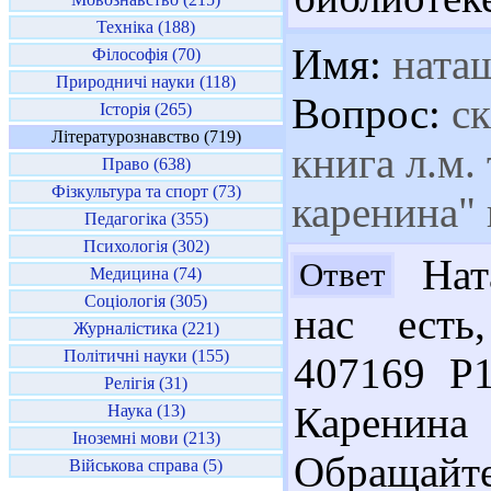
Техніка (188)
Имя:
ната
Філософія (70)
Природничі науки (118)
Вопрос:
ск
Історія (265)
Літературознавство (719)
книга л.м.
Право (638)
Фізкультура та спорт (73)
каренина" 
Педагогіка (355)
Психологія (302)
Ната
Ответ
Медицина (74)
Соціологія (305)
нас есть
Журналістика (221)
Політичні науки (155)
407169 Р
Релігія (31)
Каренина
Наука (13)
Іноземні мови (213)
Обращайт
Військова справа (5)