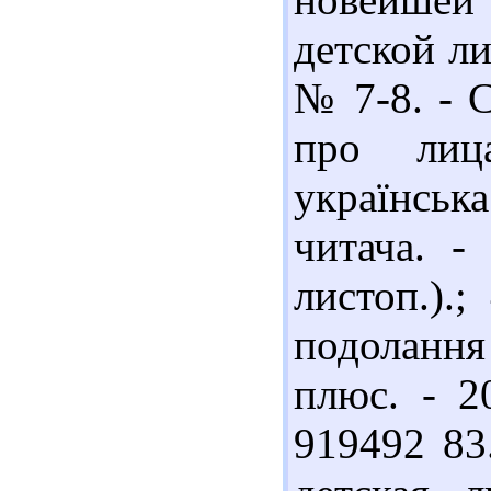
детской ли
№ 7-8. - С
про лица
українсь
читача. -
листоп.).;
подоланн
плюс. - 2
919492 83