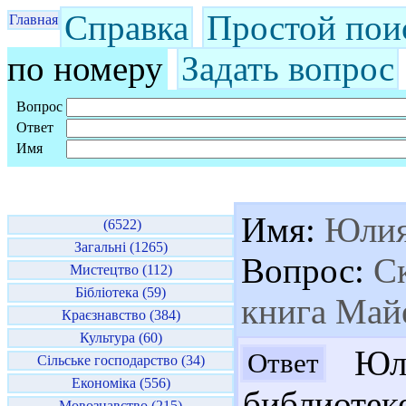
Справка
Простой пои
Главная
по номеру
Задать вопрос
Вопрос
Ответ
Имя
Имя:
Юли
(6522)
Загальні (1265)
Вопрос:
Ск
Мистецтво (112)
Бібліотека (59)
книга Май
Краєзнавство (384)
Культура (60)
Юли
Ответ
Сільське господарство (34)
Економіка (556)
библиотеке
Мовознавство (215)