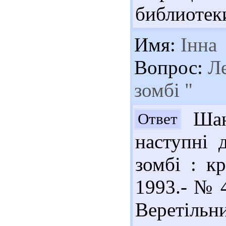
библиотеки
Имя:
Інна
Вопрос:
Ле
зомбі "
Шан
Ответ
наступні 
зомбі : кр
1993.- № 4
Веретіл