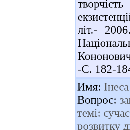
творчі
екзистенці
літ.- 200
Національн
Кононовича
-С. 182-18
Имя:
Інеса
Вопрос:
за
темі: суча
розвитку д