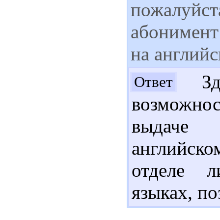
пожалуйста
абонимент
на английс
Здр
Ответ
возможно
выдаче 
английском
отделе л
языках, по