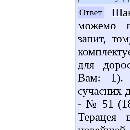
Шано
Ответ
можемо п
запит, то
комплекту
для доро
Вам: 1).
сучасних д
- № 51 (18
Терацея 
новейшей