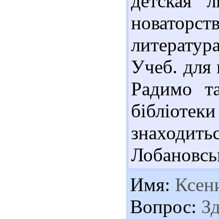
детская л
новаторс
литература
Учеб. для 
Радимо та
бібліотек
знаходит
Лобановськ
Имя:
Ксен
Вопрос:
Зд