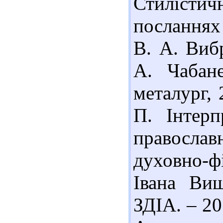
Стилісти
посланнях
В. А. Вибр
А. Чабан
металург, 
П. Інтерп
правосла
духовно-ф
Івана Виш
ЗДІА. – 20