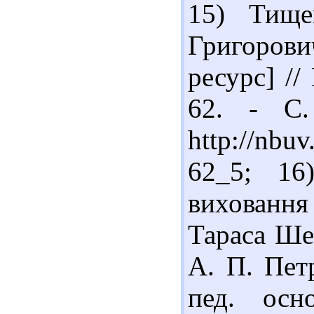
15) Тище
Григоров
ресурс] //
62. - С.
http://nbu
62_5; 16
виховання
Тараса Ше
А. П. Пет
пед. осно