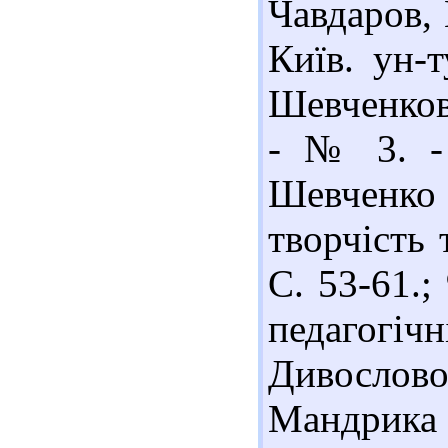
Чавдаров, 
Київ. ун-т
Шевченкова
- № 3. - 
Шевченко
творчість 
С. 53-61.;
педагогіч
Дивослово.
Мандрика