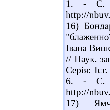
1. - С. 
http://nbu
16) Бонда
"блаженно
Івана Виш
// Наук. за
Серія: Іст.
6. - С. 
http://nb
17) Ямч