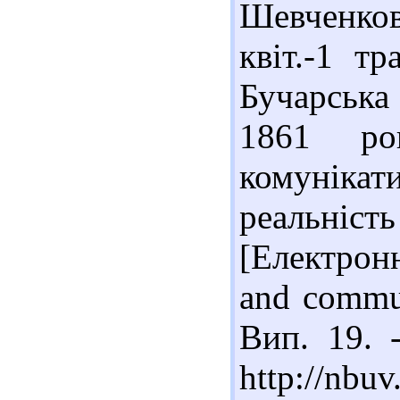
Шевченкова
квіт.-1 т
Бучарська
1861 ро
комуніка
реальніст
[Електрон
and commun
Вип. 19. 
http://nbu