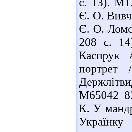
с. 13). М
Є. О. Вивч
Є. О. Ломо
208 с. 14
Каспрук 
портрет 
Держлітви
М65042 83
К. У мандр
Українку 