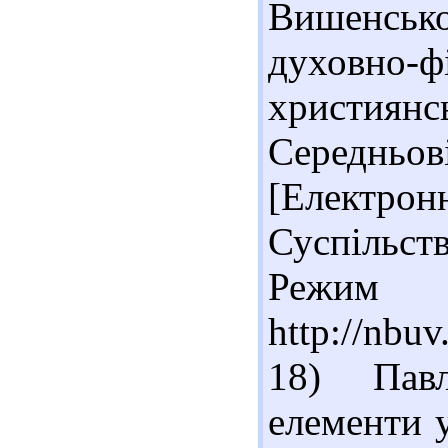
Вишенсько
духовно-ф
християнс
Середньо
[Електронн
Суспільство
Реж
http://nbu
18) Павл
елементи 