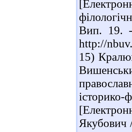
[Електр
філологічн
Вип. 19. 
http://nbu
15) Кралю
Вишенськ
правосл
історик
[Електрон
Якубович /