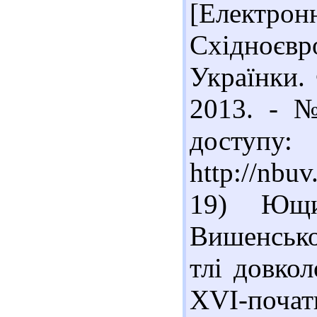
[Електрон
Східноєв
Українки. 
2013. - №
доступу:
http://nb
19) Ющи
Вишенсько
тлі довко
XVІ-почат