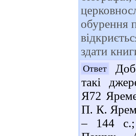
церковносл
обурення п
відкриєтьс
здати книг
Добр
Ответ
такі джер
Я72 Яреме
П. К. Ярем
– 144 с.