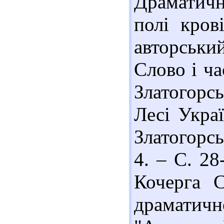
Драматич
полі кров
авторськ
Слово і ча
Златогорс
Лесі Укра
Златогорсь
4. – С. 28
Кочерга С
драматич