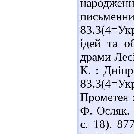
народження
письменни
83.3(4=Укр
ідей та о
драми Лесі
К. : Дніпр
83.3(4=Ук
Прометея :
Ф. Осляк. 
с. 18). 8