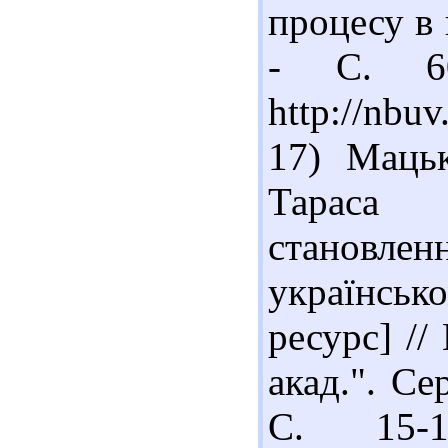
процесу в 
- С. 60
http://nbu
17) Мацьк
Тараса 
становленн
українськ
ресурс] //
акад.". Се
С. 15-