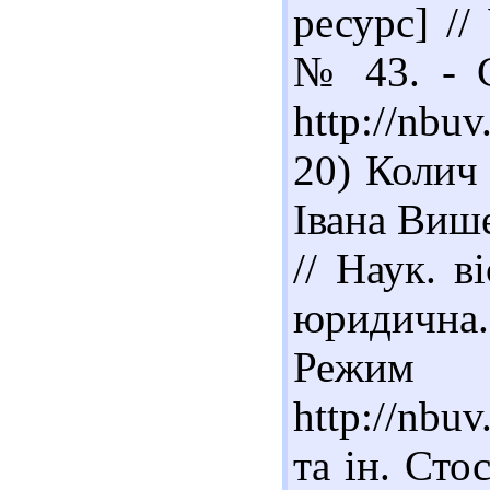
ресурс] //
№ 43. - С
http://nbu
20) Колич 
Івана Виш
// Наук. в
юридична. 
Реж
http://nbu
та ін. Сто