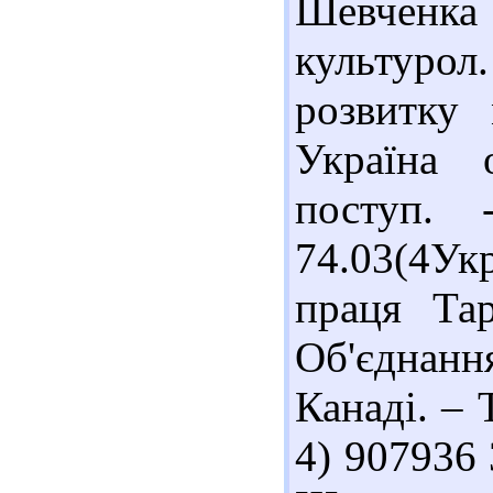
Шевченк
культурол
розвитку 
Україна о
поступ. 
74.03(4Ук
праця Та
Об'єднан
Канаді. – 
4) 907936