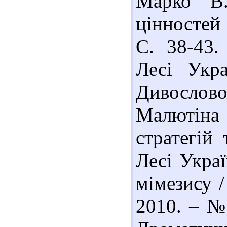
Марко В.
цінностей 
С. 38-43.
Лесі Укра
Дивослово.
Малютіна 
стратегій
Лесі Укра
мімезису /
2010. – № 