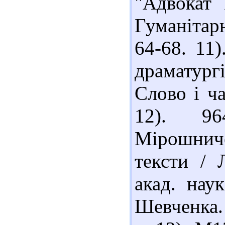
"Адвокат 
Гуманітар
64-68. 11
драматургі
Слово і ча
12). 96
Мірошниче
тексти / 
акад. наук
Шевченка. 