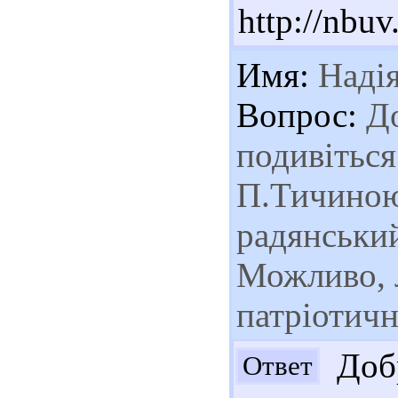
http://nb
Имя:
Наді
Вопрос:
До
подивіться
П.Тичиною 
радянський
Можливо, 
патріотичн
Добр
Ответ