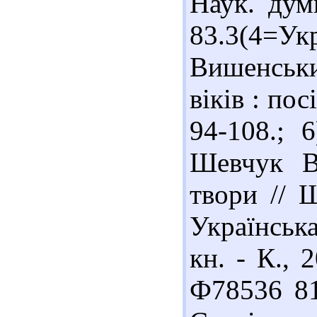
Наук. дум
83.3(4=У
Вишенськи
віків : пос
94-108.; 
Шевчук В
твори // 
Українська
кн. - К., 
Ф78536 81