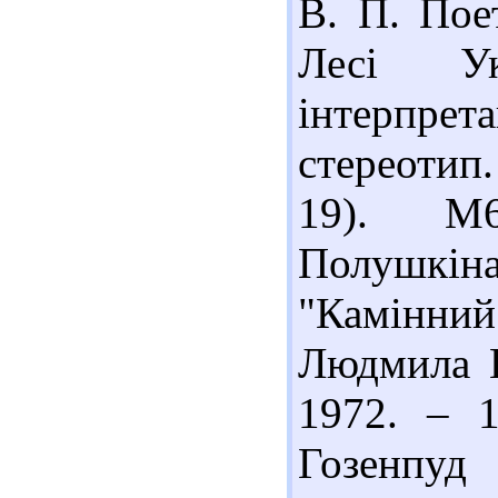
В. П. Поет
Лесі Ук
інтерпрета
стереотип.
19). М6
Полушкін
"Камінний
Людмила П
1972. – 
Гозенпу