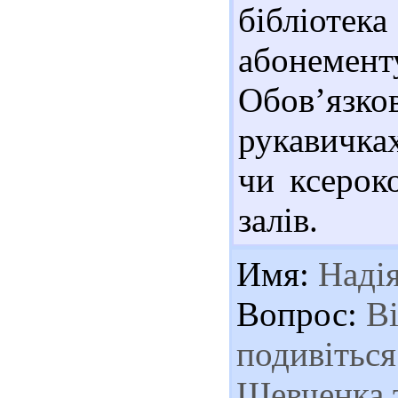
бібліоте
абонементу
Обов’язк
рукавичка
чи ксерок
залів.
Имя:
Наді
Вопрос:
Ві
подивіться
Шевченка т