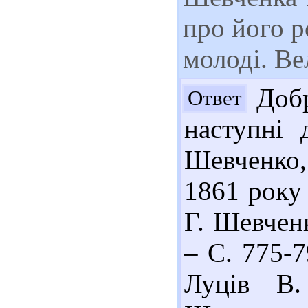
про його р
молоді. Ве
Добр
Ответ
наступні
Шевченко,
1861 року 
Г. Шевченк
– С. 775-7
Луців В.