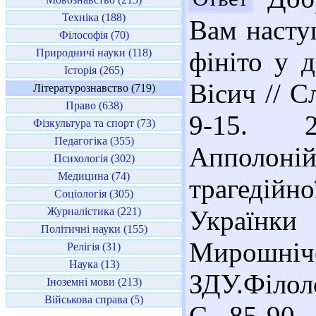
Техніка (188)
Вам наступ
Філософія (70)
Природничі науки (118)
фініто у д
Історія (265)
Вісич // С
Літературознавство (719)
Право (638)
9-15. 2
Фізкультура та спорт (73)
Педагогіка (355)
Апполоні
Психологія (302)
Медицина (74)
трагедій
Соціологія (305)
Журналістика (221)
Українки
Політичні науки (155)
Мирош
Релігія (31)
Наука (13)
ЗДУ.Філоло
Іноземні мови (213)
Військова справа (5)
С. 85-90.