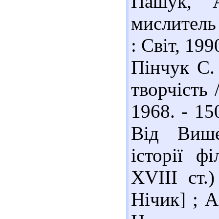
Пашук, 
мислитель 
: Світ, 19
Пінчук С.
творчість 
1968. - 15
Від Више
історії ф
ХVІІІ ст.)
Нічик] ; А