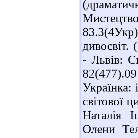
(драматичн
Мистецтво
83.3(4Ук
дивосвіт. 
- Львів: С
82(477).0
Українка: 
світової ци
Наталія І
Олени Тел