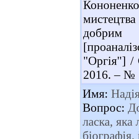
Кононенк
мистецтв
добрим 
[проанал
"Оргія"] /
2016. – № 1
Имя:
Наді
Вопрос:
До
ласка, яка
біографія,