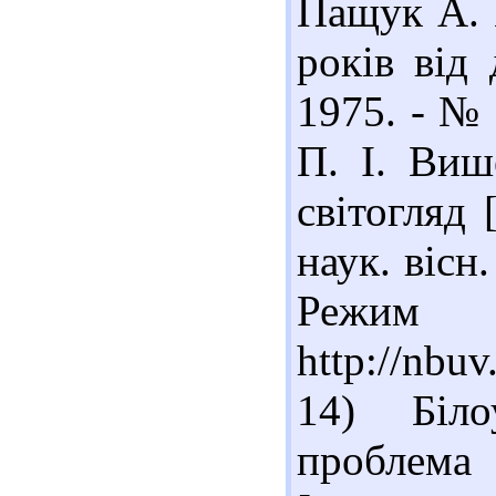
Пащук А. 
років від
1975. - № 
П. І. Виш
світогляд 
наук. вісн.
Реж
http://nbu
14) Біл
проблем