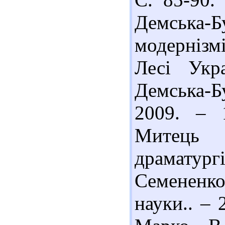
Демська-Б
модернізм
Лесі Укр
Демська-Б
2009. – 
Митець 
драматур
Семененко
науки.. – 