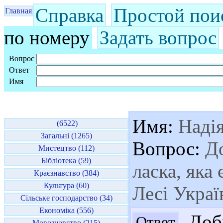
Справка
Простой пои
Главная
по номеру
Задать вопрос
Вопрос
Ответ
Имя
Имя:
Наді
(6522)
Загальні (1265)
Вопрос:
До
Мистецтво (112)
Бібліотека (59)
ласка, яка
Краєзнавство (384)
Культура (60)
Лесі Украї
Сільське господарство (34)
Економіка (556)
Добр
Ответ
Мовознавство (215)