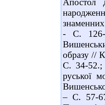
Апостол 
народженн
знаменних 
- С. 126-
Вишенськ
образу // К
С. 34-52.;
руської м
Вишенськог
– С. 57-67