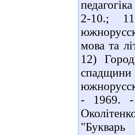
педагогіка 
2-10.; 1
южнорусск
мова та лі
12) Город
спадщини Т
южнорусскі
- 1969. 
Околітен
"Букварь