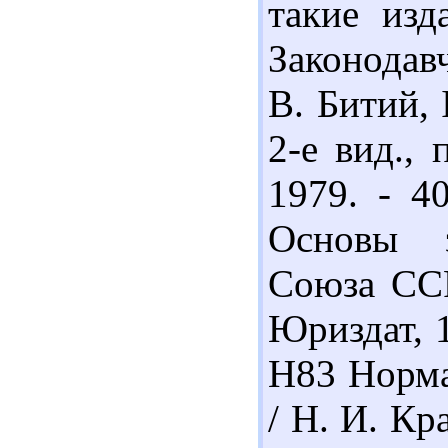
такие изд
Законодавч
В. Битий, 
2-е вид., 
1979. - 4
Основы з
Союза ССР
Юриздат, 1
Н83 Норма
/ Н. И. Кр