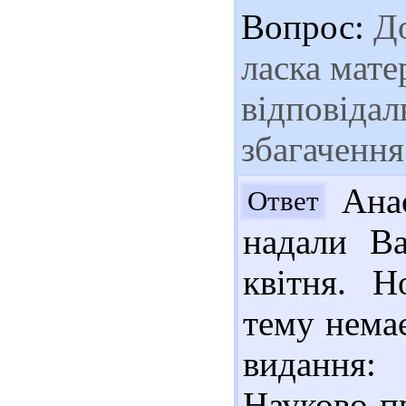
Вопрос:
До
ласка мате
відповідал
збагачення
Анас
Ответ
надали Ва
квітня. Н
тему нема
видання:
Науково