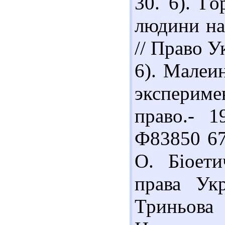
30. 6). Го
людини на
// Право У
6). Малеи
эксперим
право.- 1
Ф83850 67
О. Біоети
права Ук
Триньова 