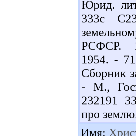
Юрид. лит
333с С2
земельно
РСФСР. 1
1954. - 7
Сборник з
- М., Гос
232191 33
про землю. 
Имя:
Хрис