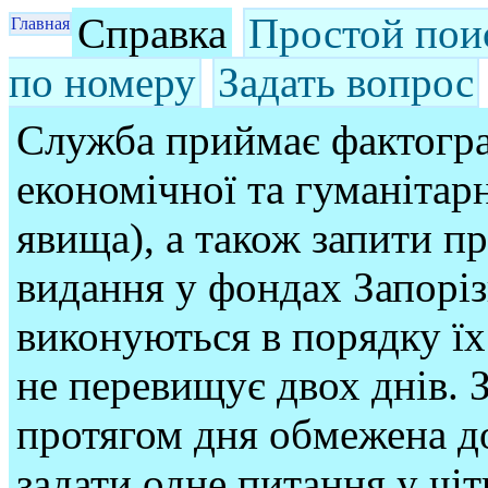
Справка
Простой пои
Главная
по номеру
Задать вопрос
Служба приймає фактогра
економічної та гуманітарн
явища), а також запити п
видання у фондах Запорі
виконуються в порядку їх
не перевищує двох днів. З
протягом дня обмежена до
задати одне питання у чі