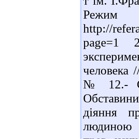
т ім. І.Фра
Реж
http://refe
page=1 
экспериме
человека /
№ 12.- С
Обставини
діяння п
людиною /