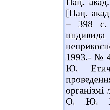
Нац. акад
[Нац. акад
– 398 с.
индивида
неприкосн
1993.- № 4
Ю. Етич
проведенн
організмі 
О. Ю. К