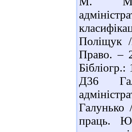
М. Мож
адміністр
класифіка
Поліщук /
Право. – 
Бібліогр.:
Д36 Га
адміністра
Галунько /
праць. Ю