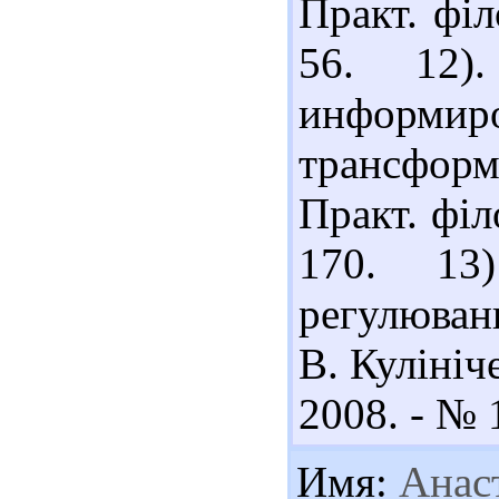
Практ. філ
56. 12)
информи
трансфор
Практ. філ
170. 13
регулюван
В. Кулініче
2008. - № 1
Имя:
Анаст