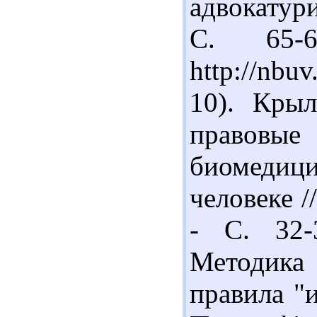
адвокатури
С. 65-
http://nbu
10). Крыл
правовы
биомеди
человеке /
- С. 32-
Методика
правила "