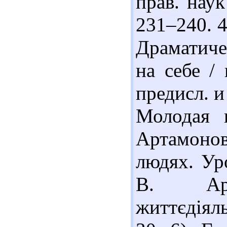
прав. наук
231–240. 4
Драматиче
на себе /
предисл. и 
Молодая г
Артамоно
людях. Уро
В. Арт
життєдіяль