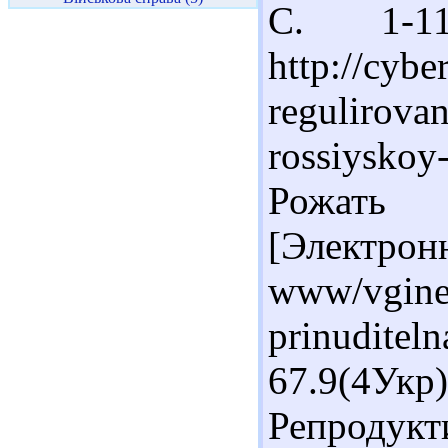
С. 1-1
http://cybe
regulirovan
rossiysko
Рожать 
[Электрон
www/vgine
prinudite
67.9(4Ук
Репроду