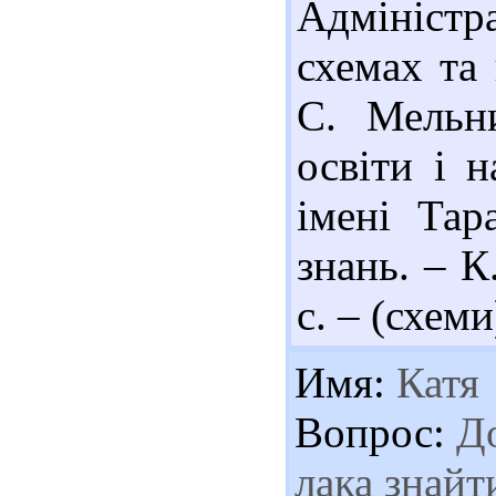
Адмініст
схемах та 
С. Мельн
освіти і н
імені Тар
знань. – К
с. – (схеми
Имя:
Катя
Вопрос:
До
лака знайт