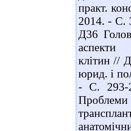
практ. конф
2014. - С.
Д36 Голов
аспекти 
клітин // Д
юрид. і пол
- С. 293-
Проблем
транспла
анатомічн