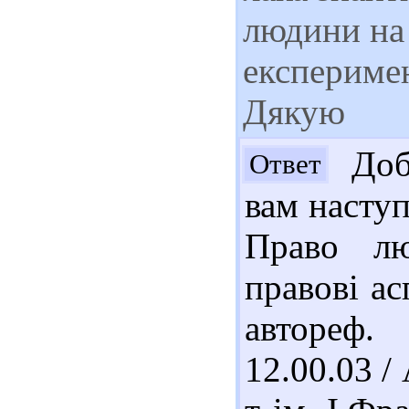
людини на 
експеримен
Дякую
Добр
Ответ
вам наступ
Право лю
правові ас
автореф.
12.00.03 /