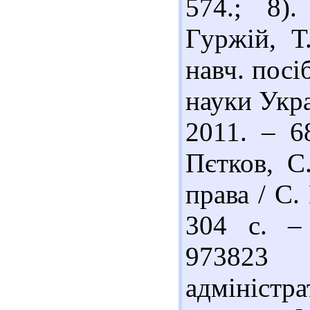
574.; 8)
Гуржій, Т
навч. посіб
науки Укра
2011. – 6
Пєтков, С
права / С.
304 с. – 
973823 
адмініст