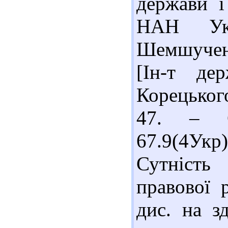
держави і
НАН Укр
Шемшученко
[Ін-т де
Корецьког
47. – С
67.9(4Ук
Сутність
правової 
дис. на з