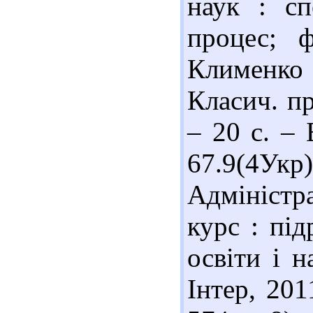
наук : сп
процес; ф
Клименк
Класич. пр
– 20 с. – 
67.9(4Ук
Адміністр
курс : під
освіти і 
Інтер, 201