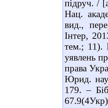
підруч. / [
Нац. акад
вид., пер
Інтер, 201
тем.; 11).
уявлень п
права Укра
Юрид. нау
179. – Біб
67.9(4Ук