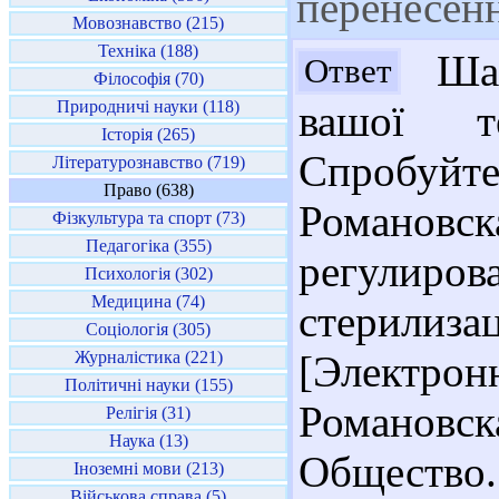
перенесенн
Мовознавство (215)
Техніка (188)
Шан
Ответ
Філософія (70)
Природничі науки (118)
вашої т
Історія (265)
Спробуйте 
Літературознавство (719)
Право (638)
Романо
Фізкультура та спорт (73)
Педагогіка (355)
регули
Психологія (302)
Медицина (74)
стерилиза
Соціологія (305)
Журналістика (221)
[Электр
Політичні науки (155)
Романовск
Релігія (31)
Наука (13)
Общество. 
Іноземні мови (213)
Військова справа (5)