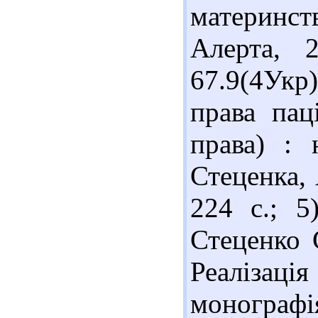
материнств
Алерта, 
67.9(4Ук
права паці
права) : 
Стеценка, 
224 с.; 5
Стеценко 
Реалізаці
монографія