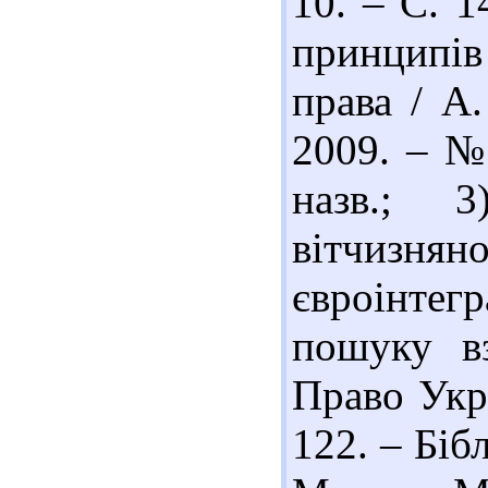
10. – С. 1
принципів
права / А
2009. – № 
назв.; 
вітчизняно
євроінте
пошуку вз
Право Укра
122. – Бібл