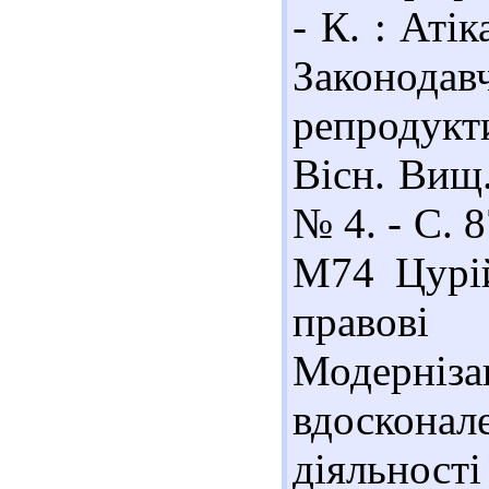
- К. : Атік
Законодав
репродукт
Вісн. Вищ.
№ 4. - С. 
М74 Цурій
правові
Модерніза
вдоскон
діяльност