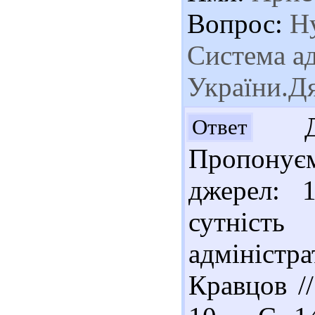
Вопрос:
Ну
Система ад
України.Д
Доб
Ответ
Пропонує
джерел: 
сутніст
адміністр
Кравцов /