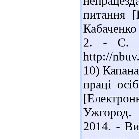
непрацез
питання [
Кабаченко 
2. - С. 
http://nbu
10) Капана
праці осі
[Електрон
Ужгород. 
2014. - Ви