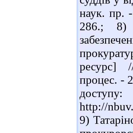
наук. пр. 
286.; 8
забезпеч
прокурат
ресурс] 
процес. - 
доступу:
http://nbu
9) Татарін