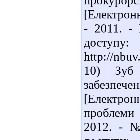
прокурор
[Електронн
- 2011. -
доступу:
http://nbu
10) Зуб
забезпеч
[Електро
проблеми 
2012. - №