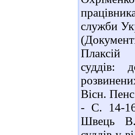
працівника
служби Укр
(Документи
Плаксій 
суддів: 
розвинени
Вісн. Пенс
- С. 14-1
Швець В.
суддів у ві