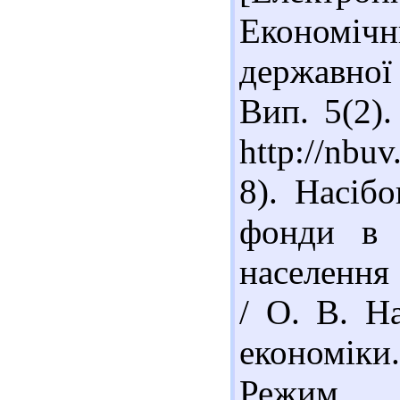
Економі
державної 
Вип. 5(2).
http://nbu
8). Насіб
фонди в с
населення
/ О. В. Н
економіки.
Реж