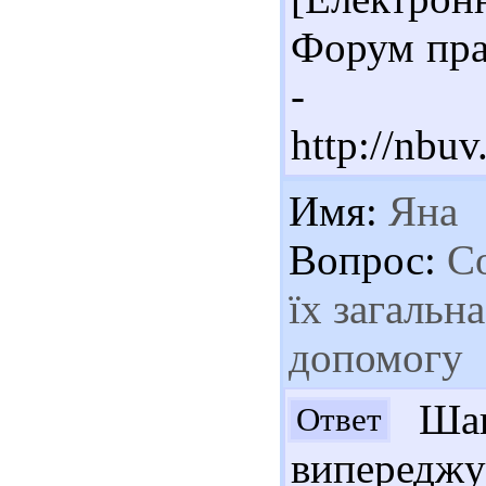
Форум прав
- Ре
http://nbu
Имя:
Яна
Вопрос:
Со
їх загальн
допомогу
Шан
Ответ
виперед