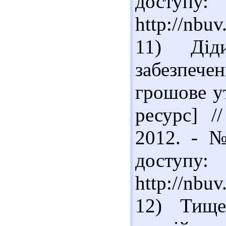
доступу:
http://nbu
11) Дід
забезпеч
грошове у
ресурс] /
2012. - №
доступу:
http://nbu
12) Тище