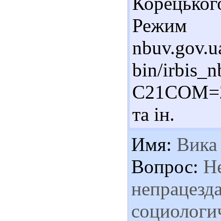
Корецько
Режим до
nbuv.gov.u
bin/irbis_n
C21COM=
та ін.
Имя:
Вика
Вопрос:
Не
непрацезда
социологи