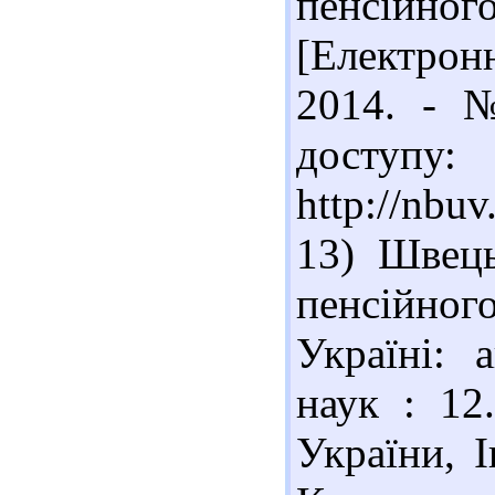
пенсійного
[Електрон
2014. - 
доступу:
http://nbu
13) Швець
пенсійно
Україні: 
наук : 12
України, І