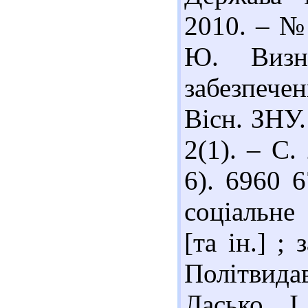
2010. – № 
Ю. Визна
забезпече
Вісн. ЗНУ
2(1). – С.
6). 6960 
соціальне
[та ін.] ;
Політвидав
Ласько І