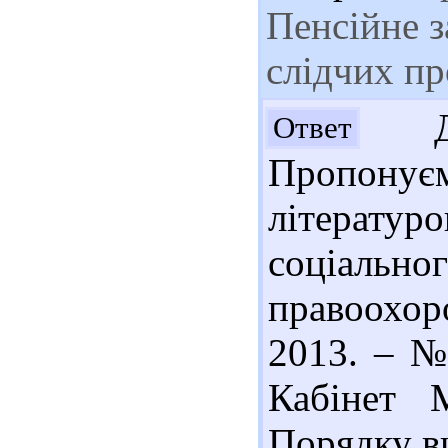
Пенсійне з
слідчих п
Доб
Ответ
Пропону
літератур
соціально
правоохоро
2013. – № 
Кабінет М
Порядку в