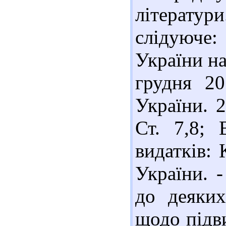
літератур
слідуюче
України на
грудня 2
України. 2
Ст. 7,8;
видатків:
України. -
до деяких
щодо підв