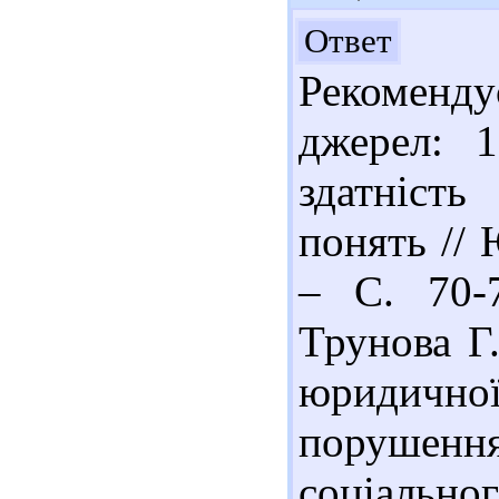
До
Ответ
Рекоменд
джерел: 1
здатніст
понять // 
– С. 70-7
Трунова Г
юридичн
порушенн
соціальн