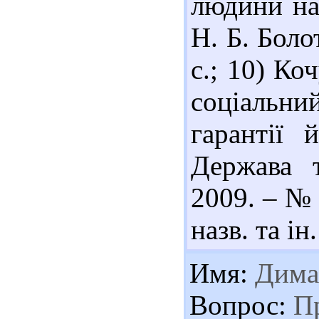
людини на 
Н. Б. Боло
с.; 10) Ко
соціальн
гарантії 
Держава т
2009. – № 
назв. та ін.
Имя:
Дима
Вопрос:
Пр