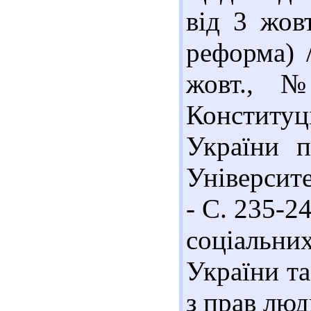
від 3 жов
реформа) /
жовт., 
Конститу
України п
Університе
- С. 235-2
соціальних
України т
з прав люд