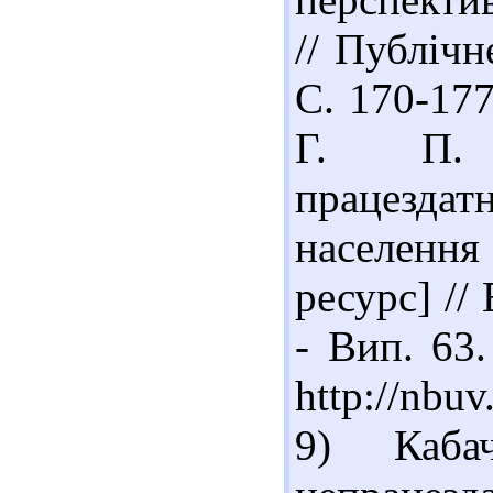
// Публічн
С. 170-177
Г. П. О
працезда
населенн
ресурс] // 
- Вип. 63.
http://nbu
9) Каба