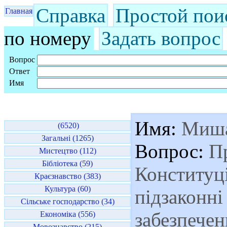
Справка
Простой пои
Главная
по номеру
Задать вопрос
Вопрос
Ответ
Имя
Имя:
Миш
(6520)
Загальні (1265)
Вопрос:
Пр
Мистецтво (112)
Бібліотека (59)
Конституці
Краєзнавство (383)
Культура (60)
підзаконні
Сільське господарство (34)
забезпечен
Економіка (556)
Мовознавство (215)