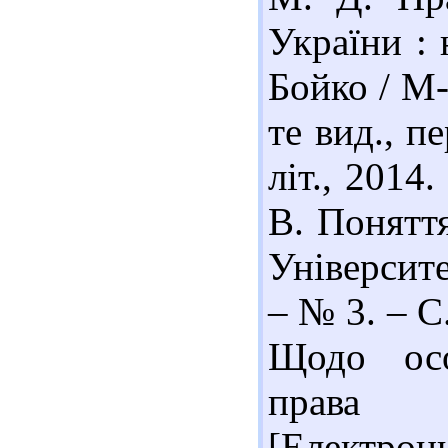
України : 
Бойко / М-
те вид., п
літ., 2014
В. Поняття
Університе
– № 3. – С
Щодо осо
права с
[Електронн