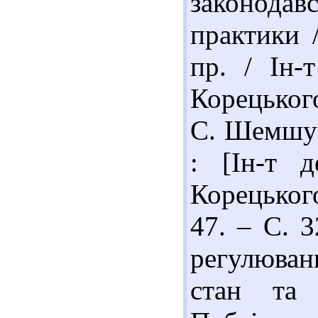
законода
практики /
пр. / Ін-
Корецьког
С. Шемшуче
: [Ін-т 
Корецького
47. – С. 3
регулюван
стан та 