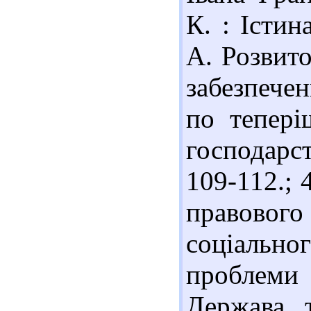
К. : Істин
А. Розвито
забезпече
по тепері
господарст
109-112.; 
правово
соціальн
проблеми
Держава т