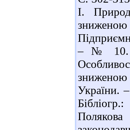
І. Приро
знижен
Підприємни
– № 10. 
Особливост
зниженою
України. –
Бібліогр.:
Полякова
законодав