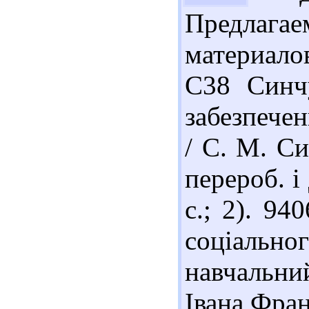
Предлага
материало
С38 Синч
забезпечен
/ С. М. Си
перероб. і
с.; 2). 9
соціальн
навчальний
Івана Фран