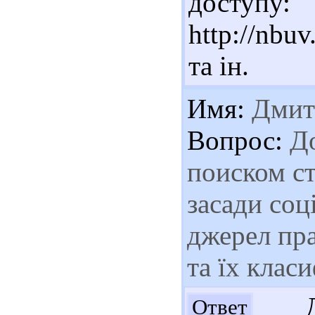
доступу:
http://nbu
та ін.
Имя:
Дмит
Вопрос:
До
поиском ст
засади соц
джерел пра
та їх клас
До
Ответ