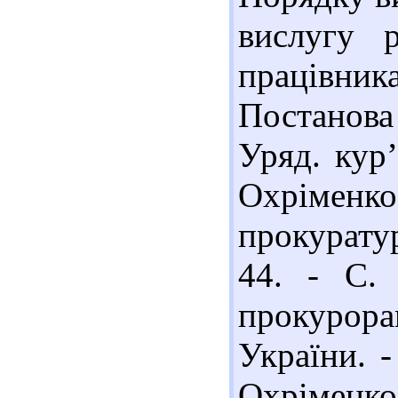
вислугу 
працівни
Постанова 
Уряд. кур’
Охріменко 
прокуратур
44. - С. 
прокурор
України. -
Охріменк