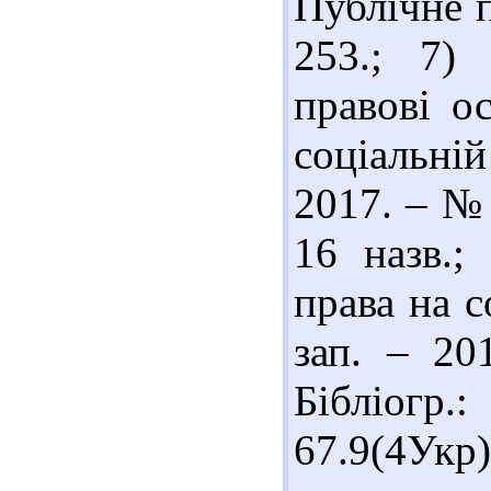
Публічне п
253.; 7) 
правові о
соціальні
2017. – № 
16 назв.;
права на с
зап. – 20
Бібліог
67.9(4Укр