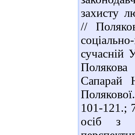
захисту л
// Поляко
соціально
сучасній У
Полякова
Сапарай 
Полякової.
101-121.; 
осіб з і
перспекти