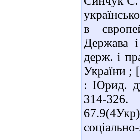
Синчук С. 
українсько
в європе
Держава і
держ. і п
України ; [
: Юрид. д
314-326. –
67.9(4Ук
соціально-