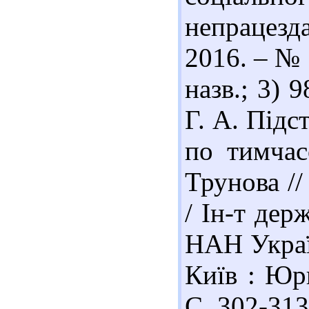
непрацезд
2016. – № 
назв.; 3) 
Г. А. Підс
по тимчас
Трунова //
/ Ін-т дер
НАН Україн
Київ : Юри
С. 302-313.