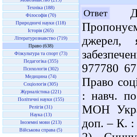
Техніка (188)
Доб
Ответ
Філософія (70)
Природничі науки (118)
Пропонує
Історія (265)
джерел, 
Літературознавство (719)
Право (638)
забезпече
Фізкультура та спорт (73)
Педагогіка (355)
977780 67
Психологія (302)
Медицина (74)
Право соц
Соціологія (305)
Журналістика (221)
: навч. п
Політичні науки (155)
МОН Украї
Релігія (31)
Наука (13)
доп. – К. :
Іноземні мови (213)
Військова справа (5)
2) Синч