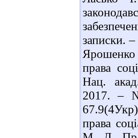
законодав
забезпечен
записки. –
Ярошенко 
права соці
Нац. акад
2017. – №
67.9(4Укр
права соці
М. Д. Пра