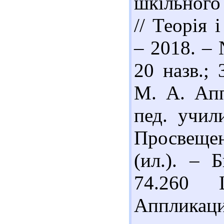
шкільного
// Теорія 
– 2018. – 
20 назв.; 
М. А. Апп
пед. учил
Просвещени
(ил.). – 
74.260
Аппликац