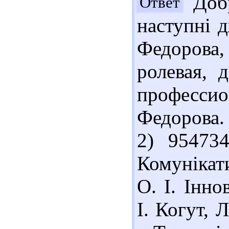
Добр
Ответ
наступні 
Федорова,
ролевая, 
професси
Федорова. 
2) 954734
Комунікат
О. І. Інно
І. Когут, 