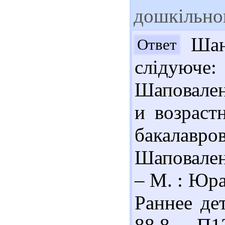
дошкільног
Шано
Ответ
слідуюч
Шаповален
и возраст
бакалавро
Шаповаленк
– М. : Юра
Раннее дет