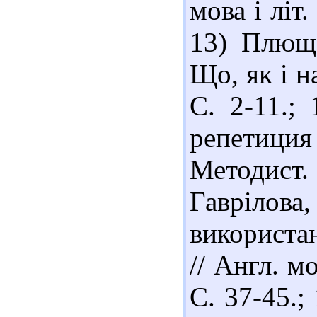
мова і літ.
13) Плющ 
Що, як і н
С. 2-11.;
репетиц
Методист. 
Гавріло
використа
// Англ. м
С. 37-45.;