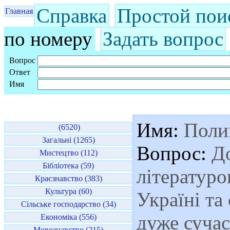
Справка
Простой пои
Главная
по номеру
Задать вопрос
Вопрос
Ответ
Имя
Имя:
Поли
(6520)
Загальні (1265)
Вопрос:
До
Мистецтво (112)
Бібліотека (59)
літературо
Краєзнавство (383)
Культура (60)
Україні та
Сільське господарство (34)
дуже суча
Економіка (556)
Мовознавство (215)