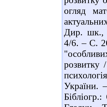
огляд мат
актуальни
Дир. шк.,
4/6. – С. 2
"особливи
розвитку /
психолог
України. 
Бібліогр.: