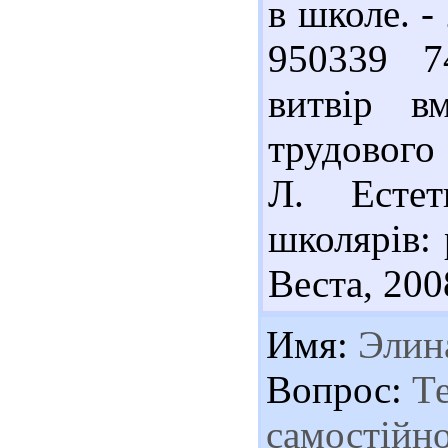
в школе. - 
950339 7
витвір в
трудового 
Л. Естет
школярів: 
Веста, 2008
Имя:
Элин
Вопрос:
Те
самостійно