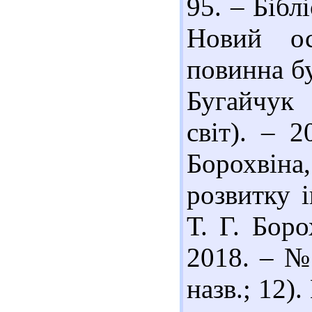
95. – Біблі
Новий ос
повинна бу
Бугайчук 
світ). – 
Борохвіна,
розвитку і
Т. Г. Боро
2018. – № 
назв.; 12)