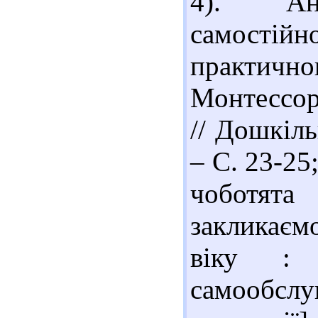
4). Ан
самостій
практичн
Монтессор
// Дошкіль
– С. 23-25
чоботят
закликаєм
віку : [
самообсл