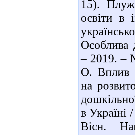
15). Плуж
освіти в 
українсь
Особлива 
– 2019. – №
О. Вплив 
на розвито
дошкільної
в Україні /
Вісн. На