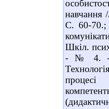
особисто
навчання /
С. 60-70.
комунікат
Шкіл. псих
- № 4. -
Технологі
процесі 
компетен
(дидактич