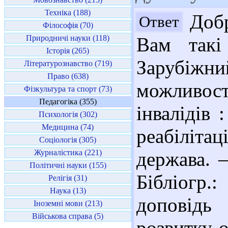
Техніка (188)
Добр
Ответ
Філософія (70)
Природничі науки (118)
Вам такі
Історія (265)
Зарубіж
Літературознавство (719)
Право (638)
можливос
Фізкультура та спорт (73)
Педагогіка (355)
інвалідів 
Психологія (302)
Медицина (74)
реабілітац
Соціологія (305)
Журналістика (221)
держава. 
Політичні науки (155)
Бібліогр.
Релігія (31)
Наука (13)
доповідь
Іноземні мови (213)
Військова справа (5)
розвитку о