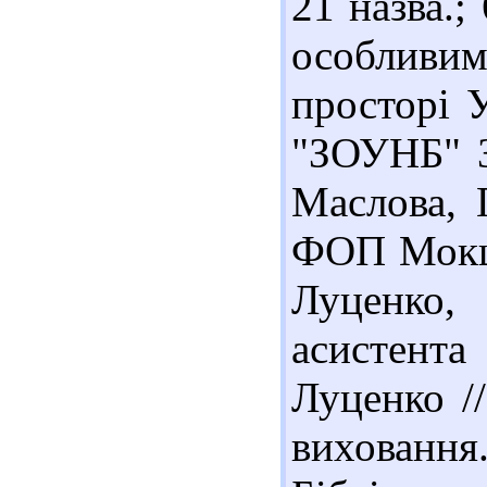
21 назва.;
особливи
просторі У
"ЗОУНБ" З
Маслова, 
ФОП Мокшан
Луценко,
асистента
Луценко /
виховання.