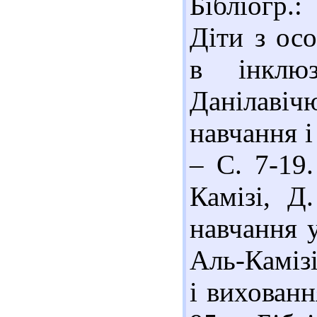
Бібліогр.:
Діти з ос
в інклю
Данілаві
навчання і
– С. 7-19.
Камізі, Д
навчання 
Аль-Камізі
і вихованн