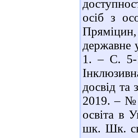
доступнос
осіб з ос
Пряміцин,
державне у
1. – С. 5-
Інклюзивн
досвід та 
2019. – № 
освіта в У
шк. Шк. св