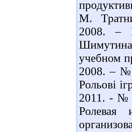
продуктив
М. Тратн
2008. – 
Шимутин
учебном пр
2008. – № 
Рольові іг
2011. - № 
Ролевая 
организов