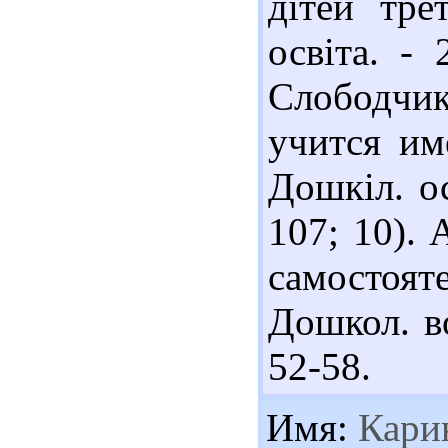
дітей тре
освіта. -
Слободчи
учится им
Дошкіл. ос
107; 10).
самостоят
Дошкол. во
52-58.
Имя:
Кари