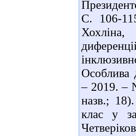
Президент
С. 106-115
Хохлі
диферен
інклюзивн
Особлива 
– 2019. – 
назв.; 18)
клас у за
Четверіков