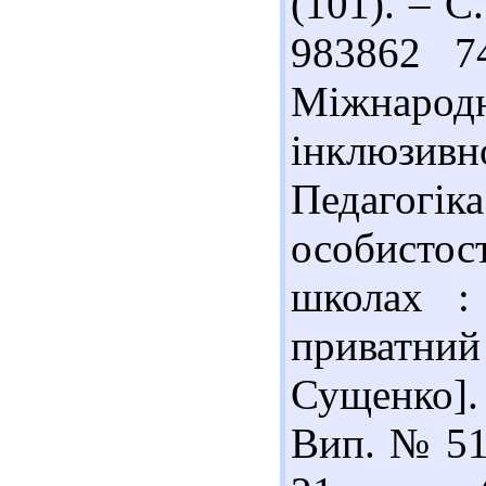
(101). – С.
983862 7
Міжнарод
інклюзивно
Педагог
особистос
школах :
приватний
Сущенко].
Вип. № 51 