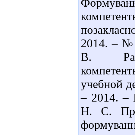
Формув
компете
позакласно
2014. – № 
В. Разв
компетент
учебной де
– 2014. – 
Н. С. Пра
формув