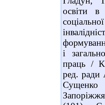
Гладун, Т
освіти в
соціальн
інвалідніс
формуванн
і загальн
праць / К
ред. ради 
Сущенко 
Запоріжжя