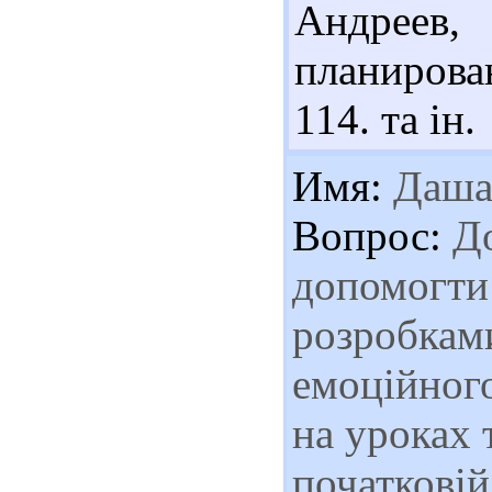
Андреев,
планирова
114. та ін.
Имя:
Даш
Вопрос:
До
допомогти
розробкам
емоційного
на уроках 
початкові