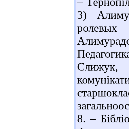
– Тернопіл
3) Алиму
ролевых 
Алимурадо
Педагогика
Слижук,
комунік
старшок
загальноос
8. – Біблі