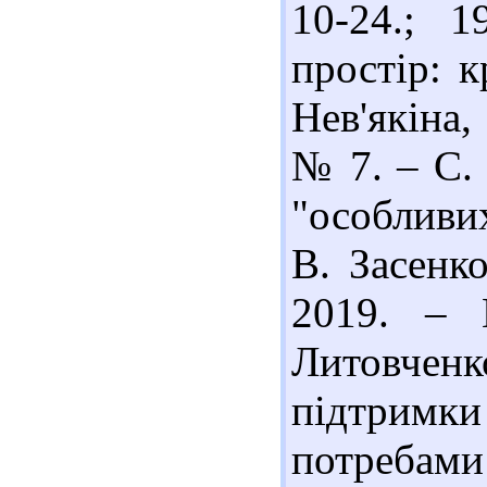
10-24.; 1
простір: к
Нев'якіна,
№ 7. – С. 
"особливих
В. Засенко
2019. – 
Литовченко
підтримки
потребам