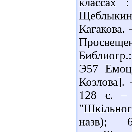
классах 
Щеблыкин
Кагакова. 
Просвещен
Библиогр.
Э57 Емоці
Козлова]. 
128 с. – 
"Шкільного
назв); 6