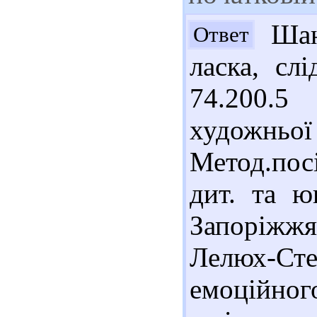
Шано
Ответ
ласка, сл
74.200.
художньо
Метод.пос
дит. та ю
Запоріжжя 
Лелюх-Ст
емоційног