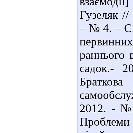
взаємоді
Гузеляк //
– № 4. – С
первинних
раннього в
садок.- 2
Браткова
самообслу
2012. - № 
Проблеми