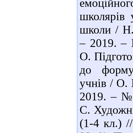
емоційн
школярів 
школи / Н.
– 2019. – 
О. Підгото
до форму
учнів / О.
2019. – №
С. Художнь
(1-4 кл.) 