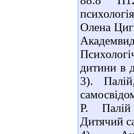
88.8 П1
психологія
Олена Циги
Академвида
Психологі
дитини в д
3). Палі
самосвідом
Р. Палій
Дитячий са