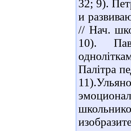
32; 9). Пе
и развива
// Нач. шк
10). Па
однолітка
Палітра пе
11).Уль
эмоцион
школьн
изобразите